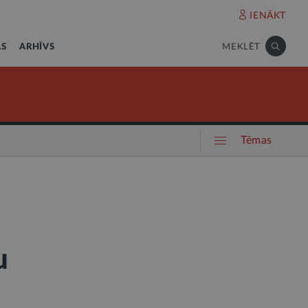
IENĀKT
AS
ARHĪVS
MEKLĒT
Tēmas
u