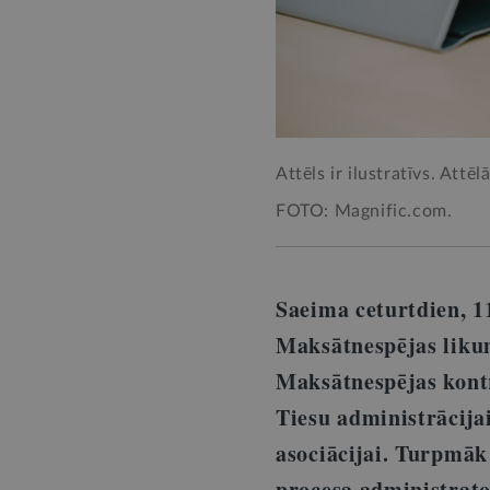
Attēls ir ilustratīvs. Attē
FOTO: Magnific.com.
Saeima ceturtdien, 1
Maksātnespējas likumā
Maksātnespējas kontro
Tiesu administrācija
asociācijai. Turpmāk
procesa administrato