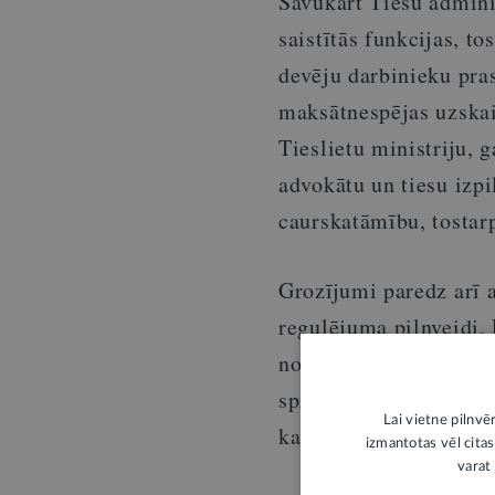
Savukārt Tiesu admini
saistītās funkcijas, t
devēju darbinieku pra
maksātnespējas uzskai
Tieslietu ministriju, g
advokātu un tiesu izpi
caurskatāmību, tostar
Grozījumi paredz arī a
regulējuma pilnveidi. L
nozares asociācijas l
spriedumu, kas skaid
Lai vietne pilnvē
kandidātiem.
izmantotas vēl citas
varat 