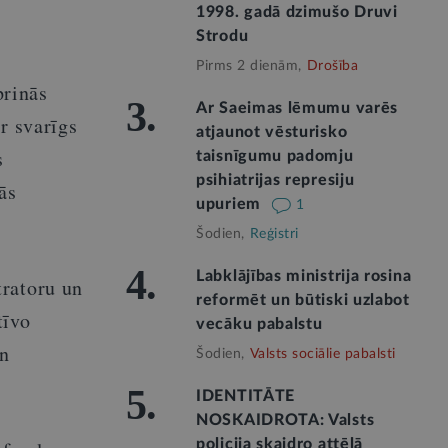
1998. gadā dzimušo Druvi
Strodu
Pirms 2 dienām,
Drošība
prinās
3.
Ar Saeimas lēmumu varēs
r svarīgs
atjaunot vēsturisko
s
taisnīgumu padomju
psihiatrijas represiju
ās
upuriem
1
Šodien,
Reģistri
4.
Labklājības ministrija rosina
tratoru un
reformēt un būtiski uzlabot
tīvo
vecāku pabalstu
un
Šodien,
Valsts sociālie pabalsti
5.
IDENTITĀTE
NOSKAIDROTA: Valsts
policija skaidro attēlā