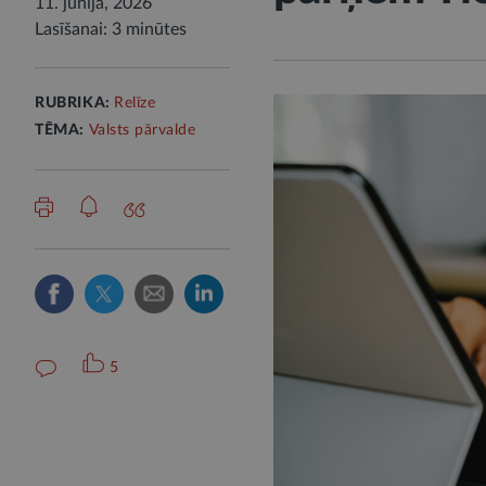
11. jūnijā, 2026
Lasīšanai: 3 minūtes
RUBRIKA:
Relīze
TĒMA:
Valsts pārvalde
5