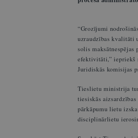
“Grozījumi nodrošinā
uzraudzības kvalitāti 
solis maksātnespējas p
efektivitāti,” iepriek
Juridiskās komisijas p
Tieslietu ministrija 
tiesiskās aizsardzība
pārkāpumu lietu izskat
disciplinārlietu ieros