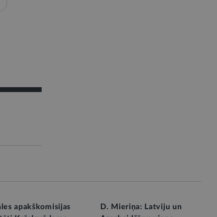
ales apakškomisijas
D. Mieriņa: Latviju un