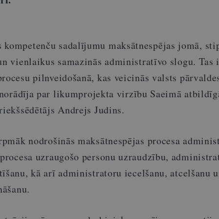
s kompetenču sadalījumu maksātnespējas jomā, sti
un vienlaikus samazinās administratīvo slogu. Tas i
rocesu pilnveidošanā, kas veicinās valsts pārvalde
š norādīja par likumprojekta virzību Saeimā atbildīg
riekšsēdētājs Andrejs Judins.
turpmāk nodrošinās maksātnespējas procesa adminis
s procesa uzraugošo personu uzraudzību, administra
īšanu, kā arī administratoru iecelšanu, atcelšanu 
ināšanu.