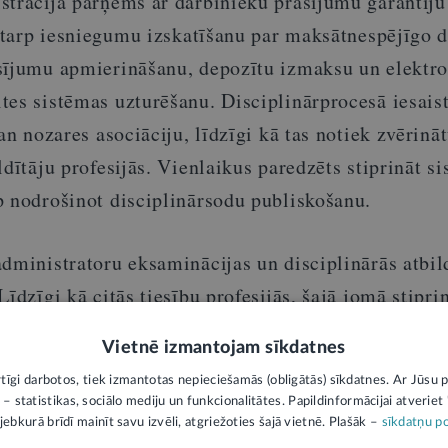
strācija pārņems ar darbinieku prasījumu garantiju
ostarp iesniegumu izskatīšanu par maksātnespējīgo 
sījumu apmierināšanu, depozītu izmaksu un elektr
tes sistēmas uzturēšanu. Disciplinārprocesā iesaist
an nozares asociāciju, līdzīgi kā tas notiek zvērinā
ldītāju profesijās. Vienlaikus paredzēts stiprināt s
p nodrošinot disciplinārsodu publiskošanu.
dministratoru eksaminācijas un disciplinārās atbil
īdzīgi kā citās tiesību profesijās, šajā jomā stipri
omu. Likuma normas saskaņotas ar Satversmes tiesa
Vietnē izmantojam sīkdatnes
ro ierobežojumus maksātnespējas administratoru a
rtīgi darbotos, tiek izmantotas nepieciešamās (obligātās) sīkdatnes. Ar Jūsu p
 – statistikas, sociālo mediju un funkcionalitātes. Papildinformācijai atveriet "
jebkurā brīdī mainīt savu izvēli, atgriežoties šajā vietnē. Plašāk –
sīkdatņu po