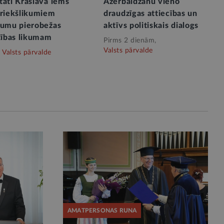
tāti Krāslavā lems
Azerbaidžānu vieno
priekšlikumiem
draudzīgas attiecības un
rumu pierobežas
aktīvs politiskais dialogs
tības likumam
Pirms 2 dienām,
Valsts pārvalde
Valsts pārvalde
AMATPERSONAS RUNA