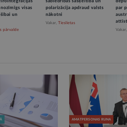
irointegrācijas
sabiedrības sašķeltība un
depu
 nozīmīgs visas
polarizācija apdraud valsts
par 
šībai un
nākotni
aust
attīs
Vakar,
Tieslietas
ts pārvalde
Vakar,
KĀ
AMATPERSONAS RUNA