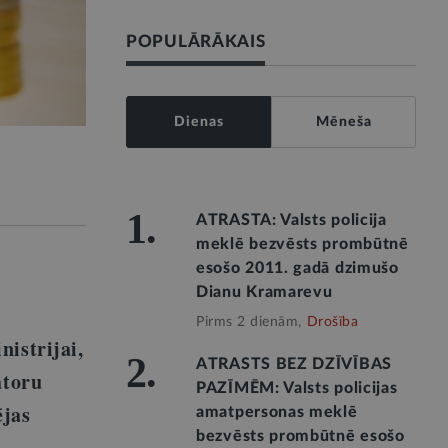
POPULĀRĀKAIS
Dienas
Mēneša
1.
ATRASTA: Valsts policija
meklē bezvēsts prombūtnē
esošo 2011. gadā dzimušo
Dianu Kramarevu
Pirms 2 dienām,
Drošība
istrijai,
2.
ATRASTS BEZ DZĪVĪBAS
atoru
PAZĪMĒM: Valsts policijas
ējas
amatpersonas meklē
bezvēsts prombūtnē esošo