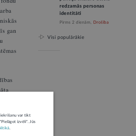
 fondu
redzamās personas
darba
identitāti
oniskās
Pirms 2 dienām,
Drošība
īs gan
Visi populārākie
tu
istēmas
dības
nāta
s
mata
iekrišanu var tikt
Pielāgot izvēli". Jūs
litikā
.