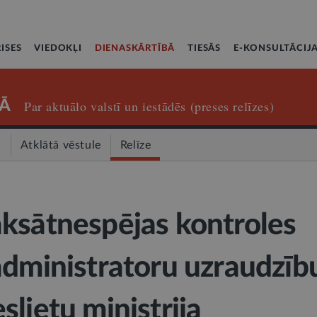
ISES
VIEDOKĻI
DIENASKĀRTĪBĀ
TIESĀS
E-KONSULTĀCIJ
Ā
Par aktuālo valstī un iestādēs (preses relīzes)
a
Atklātā vēstule
Relīze
ksātnespējas kontroles
administratoru uzraudzīb
lietu ministrija