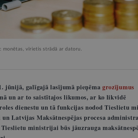
lā: monētas, vīrietis strādā ar datoru.
1. jūnijā, galīgajā lasījumā pieņēma
grozījumus
 un ar to saistītajos likumos, ar ko likvidē
les dienestu un tā funkcijas nodod Tieslietu min
i un Latvijas Maksātnespējas procesa administr
 Tieslietu ministrijai būs jāuzrauga maksātnesp
ri.