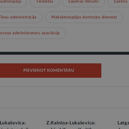
sātnespēja
Tieslietas
Saeimas lēmumi
Saeima
Tiesu administrācija
Maksātnespējas kontroles dienests
ocesa administratoru asociācija
PIEVIENOT KOMENTĀRU
-Lukaševica:
Z.Kalniņa-Lukaševica:
Latg