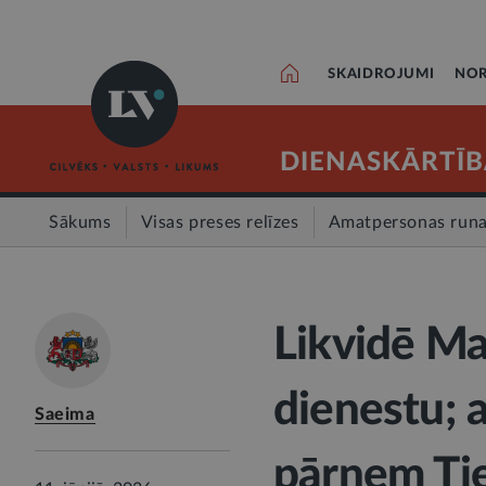
SKAIDROJUMI
NOR
DIENASKĀRTĪB
Sākums
Visas preses relīzes
Amatpersonas run
Likvidē Ma
dienestu; 
Saeima
pārņem Ties