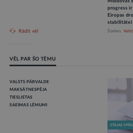
Moldovas e
progress ir
Eiropas dro
stabilitātei
Rādīt vēl
Šodien,
Vals
VĒL PAR ŠO TĒMU
VALSTS PĀRVALDE
MAKSĀTNESPĒJA
TIESLIETAS
SAEIMAS LĒMUMI
STĀJAS SPĒ