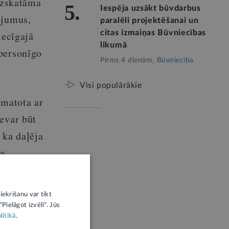
 uzskatāma
5.
Iespēja uzsākt būvdarbus
ējumus,
paralēli projektēšanai un
citas izmaiņas Būvniecības
iecīgajā
likumā
 personīgo
Pirms 4 dienām,
Būvniecība
Visi populārākie
amatota ar
evar būt
 ka daļēja
ka
amatojis
iekrišanu var tikt
Pielāgot izvēli". Jūs
litikā
.