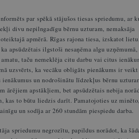
nformēts par spēkā stājušos tiesas spriedumu, ar k
dzekļi divu nepilngadīgu bērnu uzturam, nemaksāja
oteiktajā apmērā. Rīgas rajona tiesa, izskatot lietu,
u, ka apsūdzētais ilgstoši nesaņēma algu uzņēmumā,
 amatu, taču nemeklēja citu darbu vai citus ienāk
mā uzsvērts, ka vecāku obligāts pienākums ir veikt
u ienākumus un nodrošinātu līdzekļus bērnu uztur
m ārējiem apstākļiem, bet apsūdzētais nebija norād
 kas to būtu liedzis darīt. Pamatojoties uz minēto,
vainīgu un sodīja ar 260 stundām piespiedu darba.
tāja spriedumu negrozītu, papildus norādot, ka šād