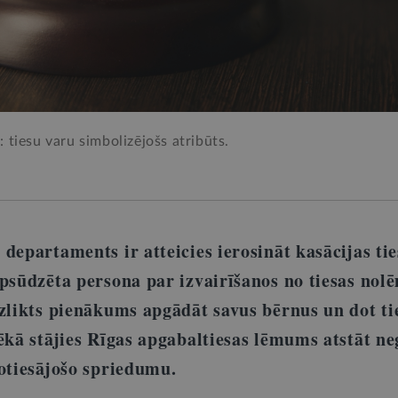
ā: tiesu varu simbolizējošs atribūts.
departaments ir atteicies ierosināt kasācijas ti
apsūdzēta persona par izvairīšanos no tiesas no
uzlikts pienākums apgādāt savus bērnus un dot t
ēkā stājies Rīgas apgabaltiesas lēmums atstāt ne
notiesājošo spriedumu.