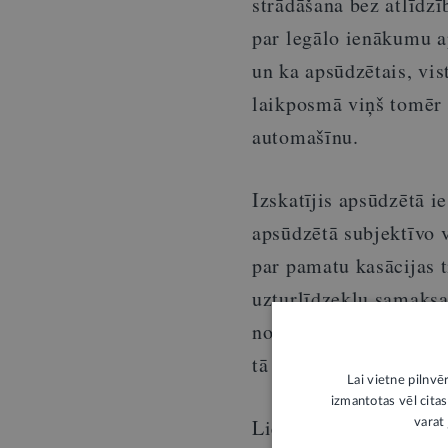
strādāšana bez atlīdzī
par legālo ienākumu a
un ka apsūdzētais, vis
laikposmā viņš tomēr 
automašīnu.
Izskatījis apsūdzētā i
apsūdzētā subjektīvo 
par pamatu kasācijas t
uzturlīdzekļu samaksa 
noraidīts, jo apsūdzē
tā nozīmi soda noteik
Lai vietne pilnvē
izmantotas vēl citas
Lieta
SKK-279/2026
(
varat 