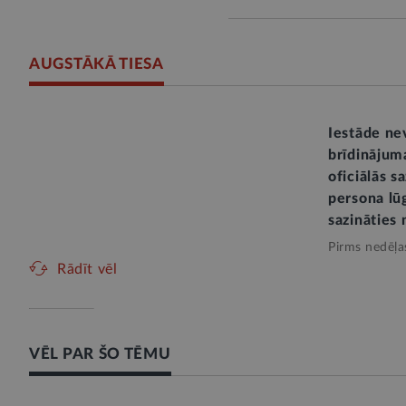
AUGSTĀKĀ TIESA
Iestāde ne
brīdinājum
oficiālās s
persona lū
sazināties 
Pirms nedēļa
Rādīt vēl
VĒL PAR ŠO TĒMU