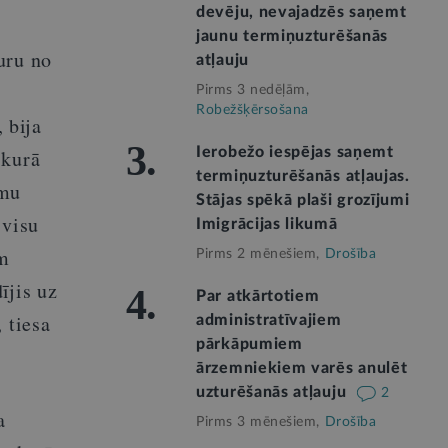
devēju, nevajadzēs saņemt
jaunu termiņuzturēšanās
uru no
atļauju
Pirms 3 nedēļām,
Robežšķērsošana
 bija
3.
Ierobežo iespējas saņemt
 kurā
termiņuzturēšanās atļaujas.
umu
Stājas spēkā plaši grozījumi
 visu
Imigrācijas likumā
am
Pirms 2 mēnešiem,
Drošība
ījis uz
4.
Par atkārtotiem
 tiesa
administratīvajiem
pārkāpumiem
ārzemniekiem varēs anulēt
uzturēšanās atļauju
2
a
Pirms 3 mēnešiem,
Drošība