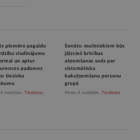
ts piemēro pagaidu
Senāts: muitniekiem būs
ardzību sludinājumu
jāizcieš brīvības
ormai un aptur
atņemšanas sods par
urences padomes
sistemātisku
to tiesisko
kukuļņemšanu personu
ākumu
grupā
 4 nedēļām,
Tieslietas
Pirms 4 nedēļām,
Tieslietas