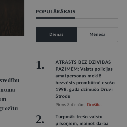
POPULĀRĀKAIS
Dienas
Mēneša
1.
ATRASTS BEZ DZĪVĪBAS
PAZĪMĒM: Valsts policijas
amatpersonas meklē
esvedību
bezvēsts prombūtnē esošo
lēmuma
1998. gadā dzimušo Druvi
Strodu
iem
Pirms 3 dienām,
Drošība
grozītu
2.
Turpmāk trešo valstu
pilsoņiem, mainot darba