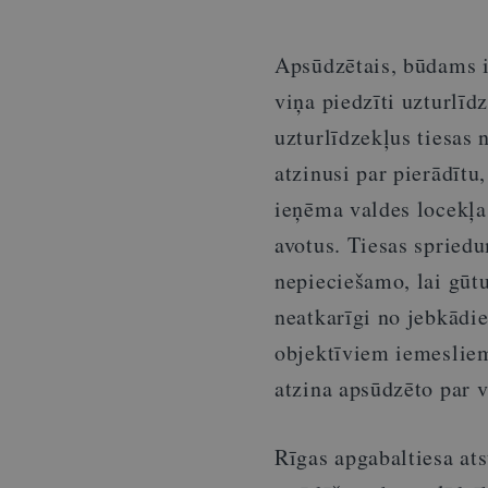
Apsūdzētais, būdams i
viņa piedzīti uzturlī
uzturlīdzekļus tiesas n
atzinusi par pierādīt
ieņēma valdes locekļa
avotus. Tiesas spriedu
nepieciešamo, lai gūt
neatkarīgi no jebkādie
objektīviem iemesliem,
atzina apsūdzēto par 
Rīgas apgabaltiesa ats