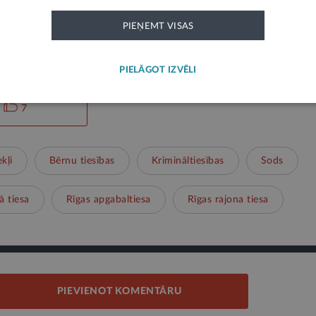
PIEŅEMT VISAS
ks paziņojums un neatspoguļo LV portāla viedokli. Par tās saturu atbild ie
PIELĀGOT IZVĒLI
7
kļi
Bērnu tiesības
Krimināltiesības
Sods
ā tiesa
Rīgas apgabaltiesa
Rīgas rajona tiesa
PIEVIENOT KOMENTĀRU