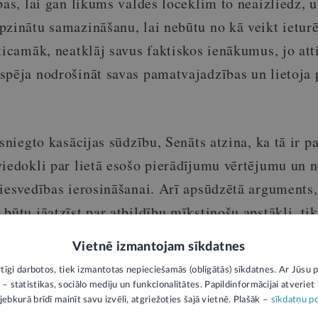
bas, lai gan likums valdes loceklim to neaizliedz,
pzinātu samazināšanu, lai nebūtu no kā veikt ietur
ticamāk, neatklāj savus faktiskos ienākumus, jo att
spēja nodrošināt savas pamatvajadzības un lietoja
esniegto kasācijas sūdzību, Senāts atzina, ka tā ir p
viedokli par lietā esošo pierādījumu vērtējumu un n
iesvedības ierosināšanai. Arī apsūdzētā arguments,
būtu jāatzīst par atbildību mīkstinošu apstākli, ti
tais nebija norādījis veikto maksājumu apmēru un p
Vietnē izmantojam sīkdatnes
šanā.
rtīgi darbotos, tiek izmantotas nepieciešamās (obligātās) sīkdatnes. Ar Jūsu p
 – statistikas, sociālo mediju un funkcionalitātes. Papildinformācijai atveriet "
14100016723)
jebkurā brīdī mainīt savu izvēli, atgriežoties šajā vietnē. Plašāk –
sīkdatņu po