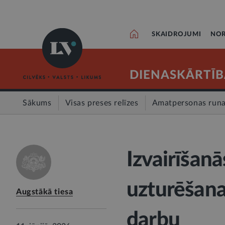
SKAIDROJUMI
NOR
DIENASKĀRTĪB
Sākums
Visas preses relīzes
Amatpersonas run
Izvairīšan
uzturēšana
Augstākā tiesa
darbu