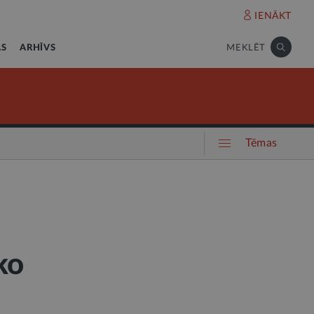
IENĀKT
AS
ARHĪVS
MEKLĒT
Tēmas
ko