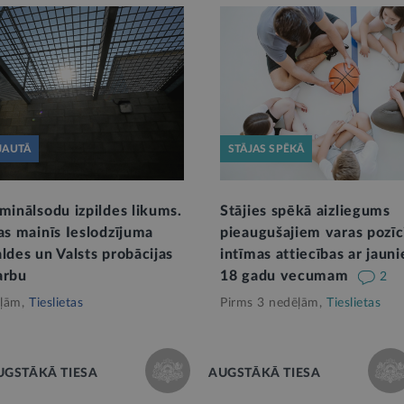
JAUTĀ
STĀJAS SPĒKĀ
minālsodu izpildes likums.
Stājies spēkā aizliegums
as mainīs Ieslodzījuma
pieaugušajiem varas pozīc
ldes un Valsts probācijas
intīmas attiecības ar jauni
arbu
18 gadu vecumam
2
ļām,
Tieslietas
Pirms 3 nedēļām,
Tieslietas
UGSTĀKĀ TIESA
AUGSTĀKĀ TIESA