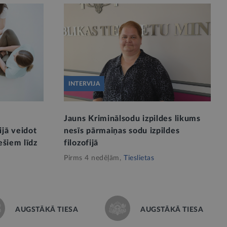
INTERVIJA
Jauns Kriminālsodu izpildes likums
ijā veidot
nesīs pārmaiņas sodu izpildes
ešiem līdz
filozofijā
Pirms 4 nedēļām,
Tieslietas
AUGSTĀKĀ TIESA
AUGSTĀKĀ TIESA