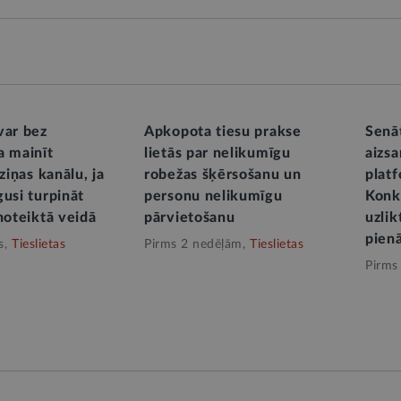
var bez
Apkopota tiesu prakse
Senā
a mainīt
lietās par nelikumīgu
aizs
aziņas kanālu, ja
robežas šķērsošanu un
platf
gusi turpināt
personu nelikumīgu
Konk
noteiktā veidā
pārvietošanu
uzlik
pien
s,
Tieslietas
Pirms 2 nedēļām,
Tieslietas
Pirms