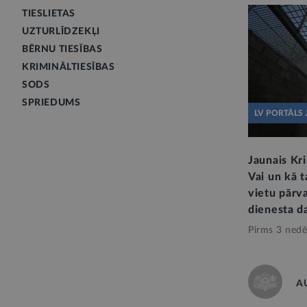
TIESLIETAS
UZTURLĪDZEKĻI
BĒRNU TIESĪBAS
KRIMINĀLTIESĪBAS
SODS
SPRIEDUMS
LV PORTĀLS 
Jaunais Kri
Vai un kā t
vietu pārva
dienesta d
Pirms 3 nedē
A