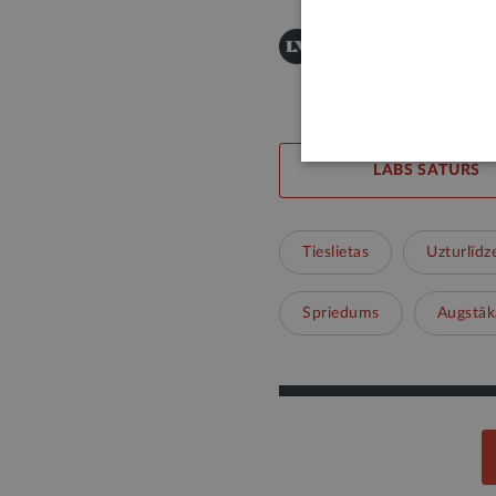
Šī informācija ir publis
Publicēšanas noteikumi
LABS SATURS
Tieslietas
Uzturlīdze
Spriedums
Augstāk