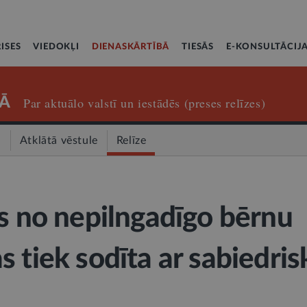
ISES
VIEDOKĻI
DIENASKĀRTĪBĀ
TIESĀS
E-KONSULTĀCIJ
Ā
Par aktuālo valstī un iestādēs (preses relīzes)
a
Atklātā vēstule
Relīze
ās no nepilngadīgo bērnu
s tiek sodīta ar sabiedris