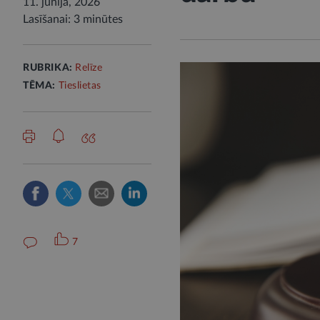
11. jūnijā, 2026
Lasīšanai: 3 minūtes
RUBRIKA:
Relīze
TĒMA:
Tieslietas
7