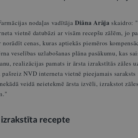
Diāna Arāja
 Farmācijas nodaļas vadītāja
skaidro: 
rneta vietnē datubāzi ar visām recepšu zālēm, jo pa
 norādīt cenas, kuras aptiekās piemēros kompensāc
rna veselības uzlabošanas plāna pasākumu, kas sais
u, realizācijas pamats ir ārsta izrakstītās zāles u
ja pašreiz NVD interneta vietnē pieejamais saraksts 
nekādā veidā neietekmē ārsta izvēli, izrakstot zāle
m."
 izrakstīta recepte