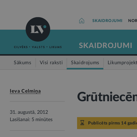
SKAIDROJUMI
NOR
SKAIDROJUMI
Sākums
Visi raksti
Skaidrojums
Likumprojek
Ieva Celmiņa
Grūtniecēm
31. augustā, 2012
Lasīšanai: 5 minūtes
Publicēts pirms 14 gad