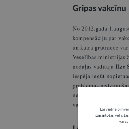
Gripas vakcīnu 
No 2012.gada 1.august
kompensāciju par vakcī
un katra grūtniece var
Veselības ministrijas
Ilze
nodaļas vadītāja
iespēja iegūt nopietnas
problēmas nedzimušaj
nepieciešams konsultē
vakcināciju konkrētaj
Lai vietne pilnvē
izmantotas vēl citas
varat 
Lētākas zāles