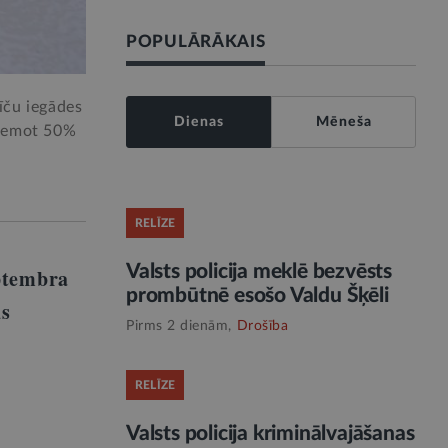
POPULĀRĀKAIS
īču iegādes
Dienas
Mēneša
aņemot 50%
RELĪZE
Valsts policija meklē bezvēsts
eptembra
prombūtnē esošo Valdu Šķēli
ūs
Pirms 2 dienām,
Drošība
RELĪZE
Valsts policija kriminālvajāšanas