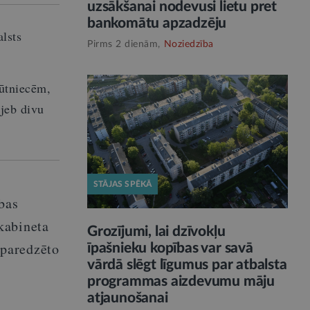
uzsākšanai nodevusi lietu pret
bankomātu apzadzēju
lsts
Pirms 2 dienām,
Noziedzība
rūtniecēm,
jeb divu
STĀJAS SPĒKĀ
bas
kabineta
Grozījumi, lai dzīvokļu
 paredzēto
īpašnieku kopības var savā
vārdā slēgt līgumus par atbalsta
programmas aizdevumu māju
atjaunošanai