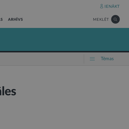
IENĀKT
AS
ARHĪVS
MEKLĒT
Tēmas
les