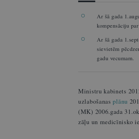
Ar šā gada 1.augu
kompensāciju par
Ar šā gada 1.sept
sievietēm pēcdze
gadu vecumam.
Ministru kabinets 201
uzlabošanas
plānu
201
(MK) 2006.gada 31.o
zāļu un medicīnisko i