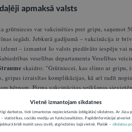
daļēji apmaksā valsts
a grūtnieces var vakcinēties pret gripu, saņemot 5
nas iegādi. Jebkurā gadījumā – vakcinācija ir brīv
 izlemt – izmantot šo valsts piedāvāto iespēju vai n
 Sabiedrības veselības departamenta Veselības veic
 Straume
skaidro: "Grūtniecei, kas slimo ar gripu, i
, gripas izraisītas komplikācijas, kā arī radīt nopi
am bērnam. Pirms vakcinācijas veikšanas sievietē
ties ar speciālistu (piemēram, ģimenes ārstu) par
Vietnē izmantojam sīkdatnes
ā gadījumā."
rtīgi darbotos, tiek izmantotas nepieciešamās (obligātās) sīkdatnes. Ar Jūsu p
 – statistikas, sociālo mediju un funkcionalitātes. Papildinformācijai atveriet "
jebkurā brīdī mainīt savu izvēli, atgriežoties šajā vietnē. Plašāk –
sīkdatņu po
 gan mammām, gan bērniem