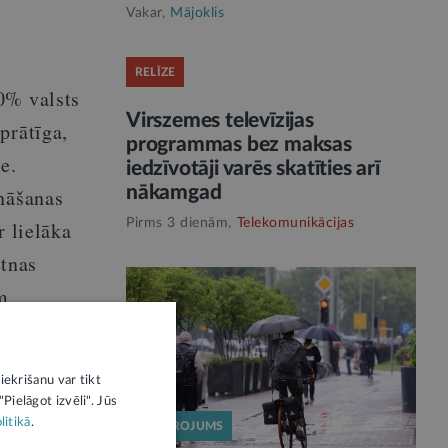
Vakar,
Mājoklis
RELĪZE
0% valsts
Virszemes televīzijas
prātīga,
programmas bez maksas
e.
iedzīvotāji varēs skatīties arī
nākamgad
ināšanas
Pirms 3 dienām,
Telekomunikācijas
r lielāka
etnas
m
iekrišanu var tikt
Pielāgot izvēli". Jūs
litikā
.
SKAIDROJUMS