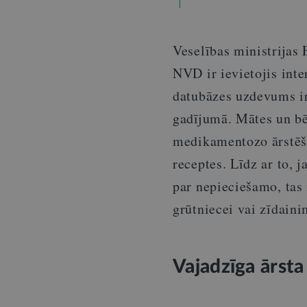
Veselības ministrijas
NVD ir ievietojis inte
datubāzes uzdevums ir
gadījumā. Mātes un bē
medikamentozo ārstēšan
receptes. Līdz ar to, 
par nepieciešamo, tas 
grūtniecei vai zīdaini
Vajadzīga ārsta