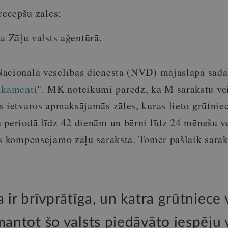
 recepšu zāles;
na Zāļu valsts aģentūrā.
acionālā veselības dienesta (NVD) mājaslapā sada
ikamenti
". MK noteikumi paredz, ka M sarakstu ve
s ietvaros apmaksājamās zāles, kuras lieto grūtniec
 periodā līdz 42 dienām un bērni līdz 24 mēnešu 
as kompensējamo zāļu sarakstā. Tomēr pašlaik sarak
a ir brīvprātīga, un katra grūtniece 
mantot šo valsts piedāvāto iespēju v