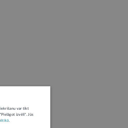
iekrišanu var tikt
Pielāgot izvēli". Jūs
litikā
.