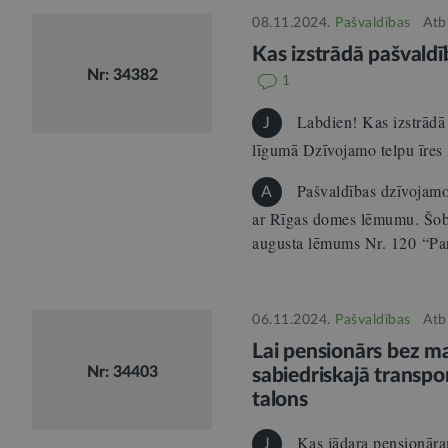
08.11.2024.
Pašvaldības
Atb
Kas izstrādā pašvaldī
Nr: 34382
1
Labdien! Kas izstrādā 
J
līgumā Dzīvojamo telpu īres
Pašvaldības dzīvojamo 
A
ar Rīgas domes lēmumu. Šobr
augusta lēmums Nr. 120 “P
06.11.2024.
Pašvaldības
Atb
Lai pensionārs bez m
Nr: 34403
sabiedriskajā transpo
talons
Kas jādara pensionāram
J