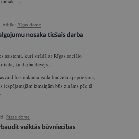
(turpmāk –…
Atbild:
Rīgas dome
algojumu nosaka tiešais darba
asistenti, kuri strādā ar Rīgas sociālo
 ir tāda, ka darba devējs…
pašvaldības nākamā gada budžeta apspriešana,
mes iespējamajām izmaiņām būs zināms pēc tā
as…
ld:
Rīgas dome
rbaudīt veiktās būvniecības