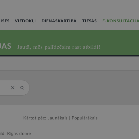
ISES
VIEDOKĻI
DIENASKĀRTĪBĀ
TIESĀS
E-KONSULTĀCIJ
JAS
Jautā, mēs palīdzēsim rast atbildi!
Kārtot pēc:
Jaunākais
|
Populārākais
ild:
Rīgas dome