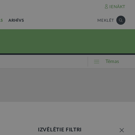
IENĀKT
AS
ARHĪVS
MEKLĒT
Tēmas
IZVĒLĒTIE FILTRI