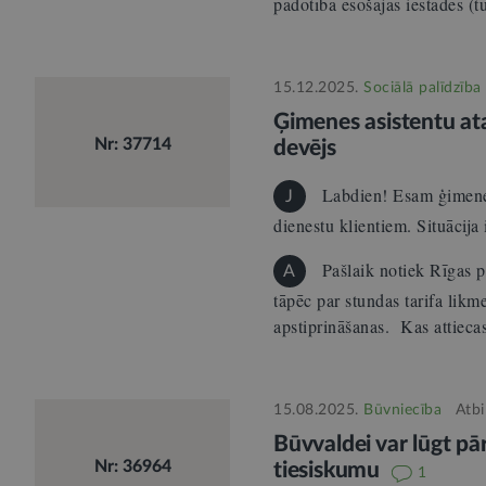
padotībā esošajās iestādēs 
15.12.2025.
Sociālā palīdzība
Ģimenes asistentu at
Nr: 37714
devējs
Labdien! Esam ģimenes 
J
dienestu klientiem. Situācija
Pašlaik notiek Rīgas 
A
tāpēc par stundas tarifa lik
apstiprināšanas. Kas attiec
15.08.2025.
Būvniecība
Atbi
Būvvaldei var lūgt pā
Nr: 36964
tiesiskumu
1