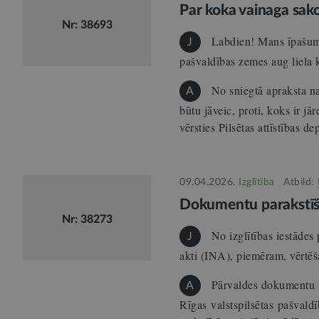
Par koka vainaga sak
Nr: 38693
Labdien! Mans īpašums
J
pašvaldības zemes aug liela 
No sniegtā apraksta na
A
būtu jāveic, proti, koks ir jā
vērsties Pilsētas attīstības 
09.04.2026.
Izglītība
Atbild:
Dokumentu parakstīš
Nr: 38273
No izglītības iestādes 
J
akti (INA), piemēram, vērt
Pārvaldes dokumentu s
A
Rīgas valstspilsētas pašvaldī