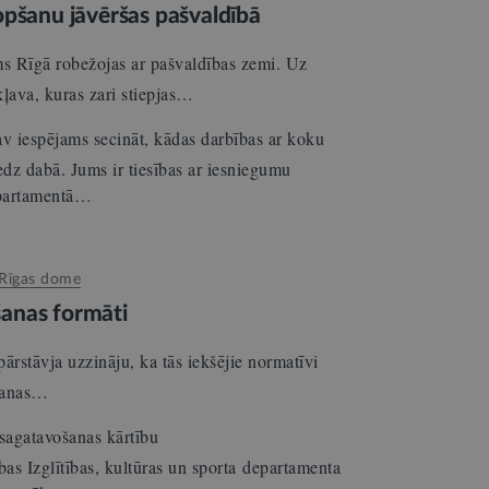
opšanu jāvēršas pašvaldībā
 Rīgā robežojas ar pašvaldības zemi. Uz
kļava, kuras zari stiepjas…
v iespējams secināt, kādas darbības ar koku
redz dabā. Jums ir tiesības ar iesniegumu
departamentā…
Rīgas dome
anas formāti
pārstāvja uzzināju, ka tās iekšējie normatīvi
ēšanas…
agatavošanas kārtību
bas Izglītības, kultūras un sporta departamenta