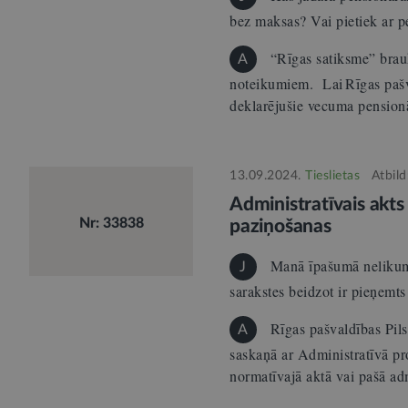
bez maksas? Vai pietiek ar 
“Rīgas satiksme” brauk
A
noteikumiem. Lai Rīgas pašva
deklarējušie vecuma pensio
13.09.2024.
Tieslietas
Atbil
Administratīvais akts
Nr: 33838
paziņošanas
Manā īpašumā nelikumīg
J
sarakstes beidzot ir pieņem
Rīgas pašvaldības Pils
A
saskaņā ar Administratīvā pr
normatīvajā aktā vai pašā ad