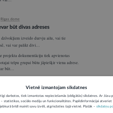
:
Rīgas dome
evar būt divas adreses
 dzīvokļiem izveido durvju ailu, vai tie
sē, vai var palikt divi…
ar projekta dokumentāciju tiek apvienotas
otajai telpu grupai būtu jāpiešķir viena adrese.
evar būt…
Vietnē izmantojam sīkdatnes
ild:
Rīgas dome
am ir saistošs administratīvais akts
rtīgi darbotos, tiek izmantotas nepieciešamās (obligātās) sīkdatnes. Ar Jūsu p
 – statistikas, sociālo mediju un funkcionalitātes. Papildinformācijai atveriet "
jebkurā brīdī mainīt savu izvēli, atgriežoties šajā vietnē. Plašāk –
sīkdatņu po
i piegulošās zemes Rīgā bez saskaņošanas ir