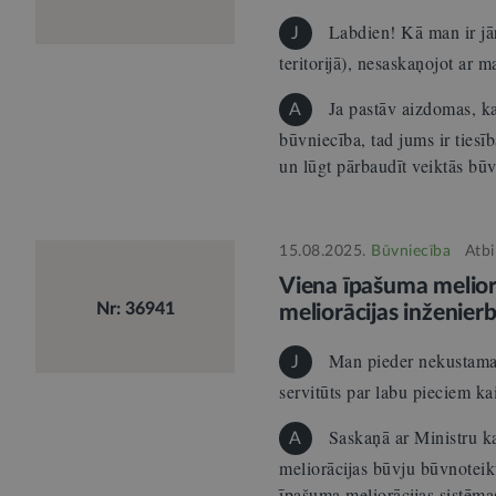
Labdien! Kā man ir jār
J
teritorijā), nesaskaņojot ar 
Ja pastāv aizdomas, ka
A
būvniecība, tad jums ir tiesī
un lūgt pārbaudīt veiktās b
15.08.2025.
Būvniecība
Atbi
Viena īpašuma meliorā
Nr: 36941
meliorācijas inženie
Man pieder nekustamai
J
servitūts par labu pieciem k
Saskaņā ar Ministru k
A
meliorācijas būvju būvnoteik
īpašuma meliorācijas sistēm