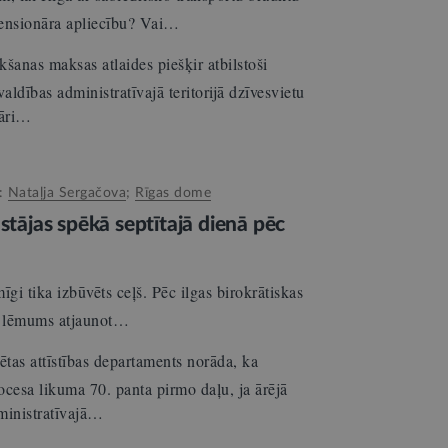
pensionāra apliecību? Vai…
šanas maksas atlaides piešķir atbilstoši
ldības administratīvajā teritorijā dzīvesvietu
nāri…
d:
Nataļja Sergačova
;
Rīgas dome
 stājas spēkā septītajā dienā pēc
i tika izbūvēts ceļš. Pēc ilgas birokrātiskas
ts lēmums atjaunot…
ētas attīstības departaments norāda, ka
ocesa likuma 70. panta pirmo daļu, ja ārējā
ministratīvajā…