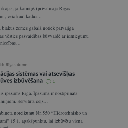
īkojas, ja kaimiņš (privātmāja Rīgas
mani, veic kaut kādus…
 blakus zemes gabalā notiek patvaļīga
bas vēsties pašvaldības būvvaldē ar iesniegumu
ūvniecības…
ld:
Rīgas dome
cijas sistēmas vai atsevišķas
rbūves izbūvēšana
1
s īpašums Rīgā. Īpašumā ir nostiprināts
aimiņiem. Servitūta ceļš…
abineta noteikumu Nr. 550 “Hidrotehnisko un
umi” 15.1. apakšpunktu, lai izbūvētu viena
as vai…