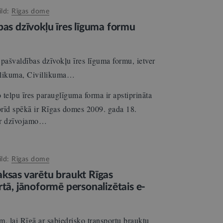
ild:
Rīgas dome
bas dzīvokļu īres līguma formu
pašvaldības dzīvokļu īres līguma formu, ietver
 likuma, Civillikuma…
telpu īres parauglīguma forma ir apstiprināta
īd spēkā ir Rīgas domes 2009. gada 18.
ar dzīvojamo…
ild:
Rīgas dome
aksas varētu braukt Rīgas
rtā, jānoformē personalizētais e-
, lai Rīgā ar sabiedrisko transportu brauktu