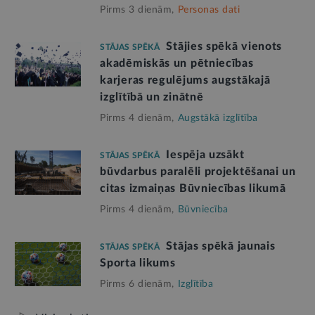
Pirms 3 dienām,
Personas dati
Stājies spēkā vienots
STĀJAS SPĒKĀ
akadēmiskās un pētniecības
karjeras regulējums augstākajā
izglītībā un zinātnē
Pirms 4 dienām,
Augstākā izglītība
Iespēja uzsākt
STĀJAS SPĒKĀ
būvdarbus paralēli projektēšanai un
citas izmaiņas Būvniecības likumā
Pirms 4 dienām,
Būvniecība
Stājas spēkā jaunais
STĀJAS SPĒKĀ
Sporta likums
Pirms 6 dienām,
Izglītība