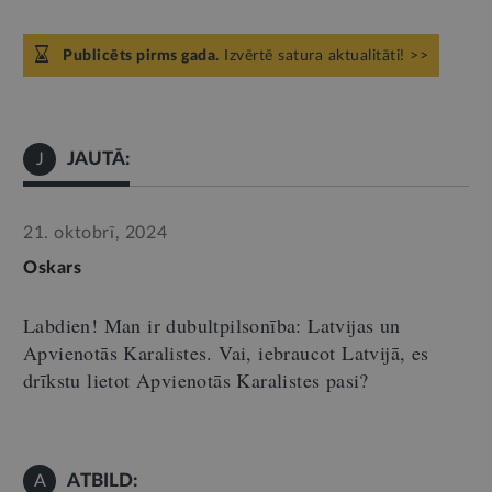
Publicēts pirms gada.
Izvērtē satura aktualitāti! >>
JAUTĀ:
J
21. oktobrī, 2024
Oskars
Labdien! Man ir dubultpilsonība: Latvijas un
Apvienotās Karalistes. Vai, iebraucot Latvijā, es
drīkstu lietot Apvienotās Karalistes pasi?
ATBILD:
A