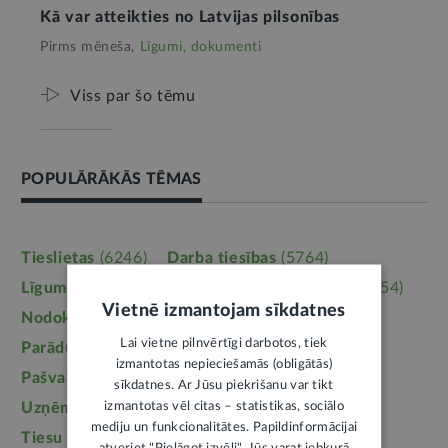
Kā var atteikties no Latvijas pilsonības
Pirms mēneša,
Līgumi, dokumenti
Viss par šo tēmu
POPULĀRĀKĀS TĒMAS
Tieslietas
(6246)
Darba tiesības
(5764)
Līgumi, dokumenti
(5364)
Īpašumtiesības
(3954)
Vietnē izmantojam sīkdatnes
Nodokļi
(3710)
Mājoklis
(3142)
Lai vietne pilnvērtīgi darbotos, tiek
Parādu piedziņa
(2558)
Labklājība
(2254)
izmantotas nepieciešamās (obligātās)
Pašvaldības
(2217)
Uzturlīdzekļi
(1457)
sīkdatnes. Ar Jūsu piekrišanu var tikt
izmantotas vēl citas – statistikas, sociālo
Uzņēmējdarbība
(1355)
Ģimene
(1241)
mediju un funkcionalitātes. Papildinformācijai
Tiesu sistēma
(1099)
Izglītība
(1095)