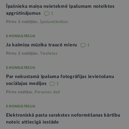
Īpašnieka maiņa neietekmē īpašumam noteiktos
apgrūtinājumus
1
Pirms 3 nedēļām,
Īpašumtiesības
E-KONSULTĀCIJA
Ja kaimiņa mūzika traucē mieru
1
Pirms 3 nedēļām,
Tieslietas
E-KONSULTĀCIJA
Par nekustamā īpašuma fotogrāfijas ievietošanu
sociālajos medijos
1
Pirms nedēļas,
Personas dati
E-KONSULTĀCIJA
Elektroniskā pasta sarakstes noformēšanas kārtību
noteic attiecīgā iestāde