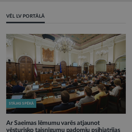
VĒL LV PORTĀLĀ
STĀJAS SPĒKĀ
Ar Saeimas lēmumu varēs atjaunot
vēsturisko taisnīgumu padomju psihiatrijas