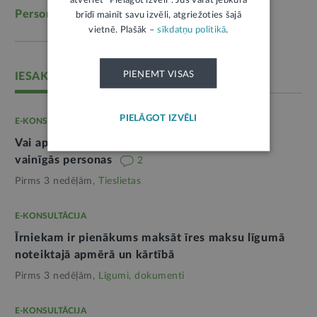
atveriet "Pielāgot izvēli". Jūs varat jebkurā
Personas dati
(1052)
brīdī mainīt savu izvēli, atgriežoties šajā
vietnē. Plašāk –
sīkdatņu politikā
.
PIEŅEMT VISAS
IESAKĀM
PIELĀGOT IZVĒLI
E-KONSULTĀCIJA
Vai apdrošinātājs var piedzīt zaudējumus no
vainīgās personas
2
Pirms 3 nedēļām,
Tieslietas
E-KONSULTĀCIJA
Īrniekam ir pienākums maksāt īres maksu līgumā
noteiktajā apmērā un kārtībā
Pirms 3 nedēļām,
Līgumi, dokumenti
E-KONSULTĀCIJA