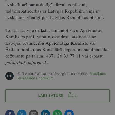
uzskatīt arī par attiecīgās ārvalsts pilsoni,
tad tiesībattiecībās ar Latvijas Republiku viņš ir
uzskatāms vienīgi par Latvijas Republikas pilsoni.
To, vai Latvijā drīkstat izmantot savu Apvienotās
Karalistes pasi, varat noskaidrot, sazinoties ar
Latvijas vēstniecību Apvienotajā Karalistē vai
Ārlietu ministrijas Konsulārā departamenta diennakts
dežurantu pa tālruni +371 26 33 77 11 vai e-pastu
palidziba@mfa.gov.lv
.
© "LV portāla" saturu aizsargā autortiesības.
Jautājumu
iesniegšanas noteikumi
LABS SATURS
2