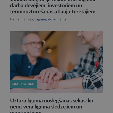
darba devējiem, investoriem un
termiņuzturēšanās atļauju turētājiem
Pirms mēneša,
Līgumi, dokumenti
SKAIDROJUMS
Uztura līguma noslēgšanas sekas: ko
ņemt vērā līguma slēdzējiem un
mantiniekiem