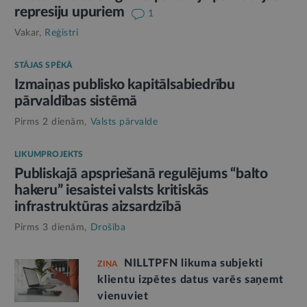
represiju upuriem
1
Vakar,
Reģistri
STĀJAS SPĒKĀ
Izmaiņas publisko kapitālsabiedrību
pārvaldības sistēmā
Pirms 2 dienām,
Valsts pārvalde
LIKUMPROJEKTS
Publiskajā apspriešanā regulējums “balto
hakeru” iesaistei valsts kritiskās
infrastruktūras aizsardzībā
Pirms 3 dienām,
Drošība
NILLTPFN likuma subjekti
ZIŅA
klientu izpētes datus varēs saņemt
vienuviet