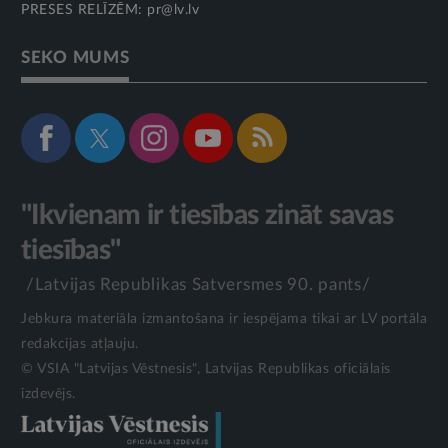
PRESES RELĪZĒM:
pr@lv.lv
SEKO MUMS
"Ikvienam ir tiesības zināt savas
tiesības"
/Latvijas Republikas Satversmes 90. pants/
Jebkura materiāla izmantošana ir iespējama tikai ar LV portāla
redakcijas atļauju.
© VSIA "Latvijas Vēstnesis", Latvijas Republikas oficiālais
izdevējs.