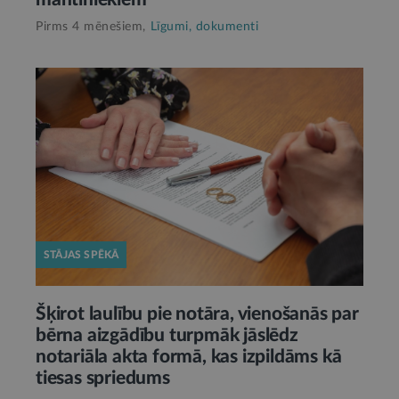
Pirms 4 mēnešiem,
Līgumi, dokumenti
STĀJAS SPĒKĀ
Šķirot laulību pie notāra, vienošanās par
bērna aizgādību turpmāk jāslēdz
notariāla akta formā, kas izpildāms kā
tiesas spriedums