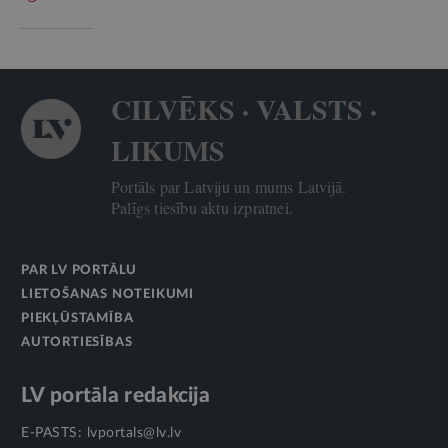
CILVĒKS · VALSTS ·
LIKUMS
Portāls par Latviju un mums Latvijā.
Palīgs tiesību aktu izpratnei.
PAR LV PORTĀLU
LIETOŠANAS NOTEIKUMI
PIEKĻŪSTAMĪBA
AUTORTIESĪBAS
LV portāla redakcija
E-PASTS:
lvportals@lv.lv