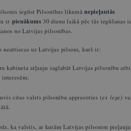
nepieļautās
pilsonis iegūst Pilsonības likumā
pienākums
am ir
30 dienu laikā pēc tās iegūšanas i
anos no Latvijas pilsonības.
neattiecas uz Latvijas pilsoni, kurš ir:
u kabineta atļauju saglabāt Latvijas pilsonību atbi
s interesēm;
uvis citas valsts pilsonību apprecoties (
ex lege
) va
tātā.
edz, ka valstis, ar kurām Latvijas pilsonim pieļauj