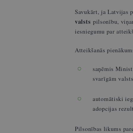
Savukārt, ja Latvijas 
valsts
pilsonību, viņ
iesniegumu par atteikš
Atteikšanās pienākums 
saņēmis Ministr
svarīgām valst
automātiski ieg
adopcijas rezul
Pilsonības likums par