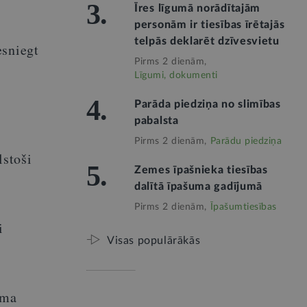
3.
Īres līgumā norādītajām
personām ir tiesības īrētajās
telpās deklarēt dzīvesvietu
esniegt
Pirms 2 dienām,
Līgumi, dokumenti
4.
Parāda piedziņa no slimības
pabalsta
Pirms 2 dienām,
Parādu piedziņa
lstoši
5.
Zemes īpašnieka tiesības
dalītā īpašuma gadījumā
Pirms 2 dienām,
Īpašumtiesības
i
Visas populārākās
ama