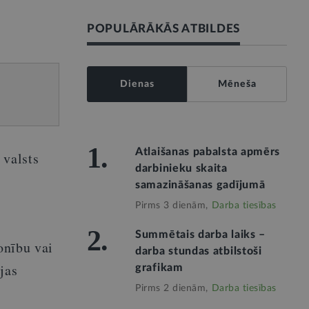
POPULĀRĀKĀS ATBILDES
Dienas
Mēneša
1.
Atlaišanas pabalsta apmērs
 valsts
darbinieku skaita
samazināšanas gadījumā
Pirms 3 dienām,
Darba tiesības
2.
Summētais darba laiks –
onību vai
darba stundas atbilstoši
jas
grafikam
Pirms 2 dienām,
Darba tiesības