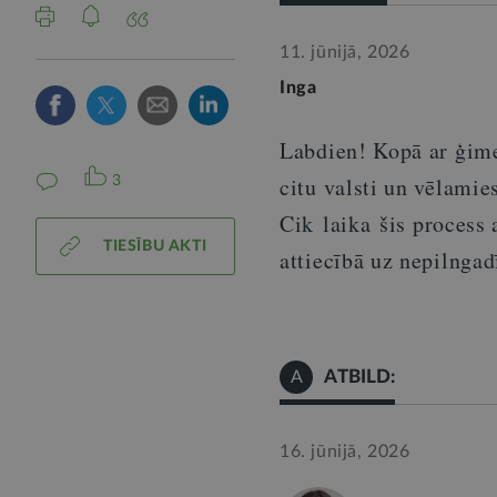
11. jūnijā, 2026
Inga
Labdien! Kopā ar ģim
citu valsti un vēlamie
3
Cik
laika
šis process
TIESĪBU AKTI
attiecībā uz nepilnga
ATBILD:
A
16. jūnijā, 2026