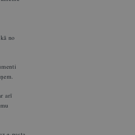
ikā no
umenti
tņem.
r arī
jumu
uz e-pasta