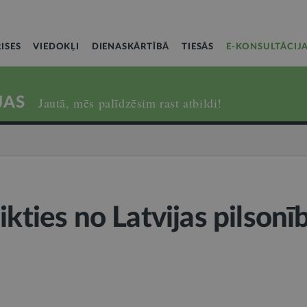
ISES
VIEDOKĻI
DIENASKĀRTĪBĀ
TIESĀS
E-KONSULTĀCIJ
JAS
Jautā, mēs palīdzēsim rast atbildi!
ikties no Latvijas pilsonī