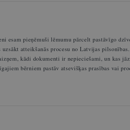
eni esam pieņēmuši lēmumu pārcelt pastāvīgo dzīv
s uzsākt atteikšanās procesu no Latvijas pilsonības.
 aizņem, kādi dokumenti ir nepieciešami
,
un kas jā
dīgajiem bērniem pastāv atsevišķas prasības vai pr