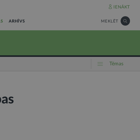
IENĀKT
AS
ARHĪVS
MEKLĒT
Tēmas
bas