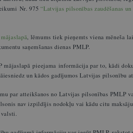
teikumi Nr. 975
“Latvijas pilsonības zaudēšanas un
P
mājaslapā
, lēmums tiek pieņemts viena mēneša la
kumentu saņemšanas dienas PMLP.
 mājaslapā pieejama informācija par to, kādi dok
 jāiesniedz un kādos gadījumos Latvijas pilsonību a
umu par atteikšanos no Latvijas pilsonības PMLP va
pilsonis nav izpildījis nodokļu vai kādu citu maksā
 valsti.
ību gadījumā informāciju var iegūt PMLP, rakstot 