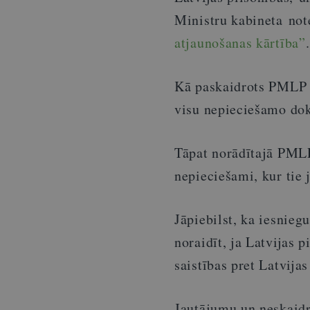
Ministru kabineta no
atjaunošanas kārtība”
.
Kā paskaidrots PML
visu nepieciešamo do
Tāpat norādītajā PMLP
nepieciešami, kur tie
Jāpiebilst, ka iesnieg
noraidīt, ja Latvijas 
saistības pret Latvijas
Jautājumu un neskaidr