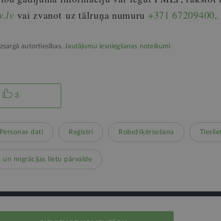
v.lv
vai zvanot uz tālruņa numuru
+371 67209400
.
izsargā autortiesības.
Jautājumu iesniegšanas noteikumi
3
Personas dati
Reģistri
Robežšķērsošana
Tieslie
s un migrācijas lietu pārvalde