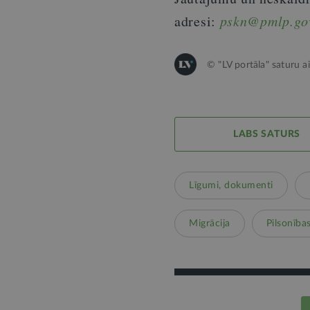
adresi:
pskn@pmlp.go
© "LV portāla" saturu a
LABS SATURS
Līgumi, dokumenti
Migrācija
Pilsonība