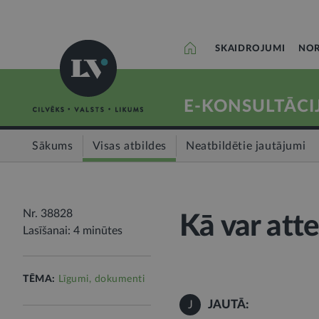
SKAIDROJUMI
NOR
E-KONSULTĀCI
Sākums
Visas atbildes
Neatbildētie jautājumi
Nr. 38828
Kā var atte
Lasīšanai: 4 minūtes
TĒMA:
Līgumi, dokumenti
JAUTĀ:
J