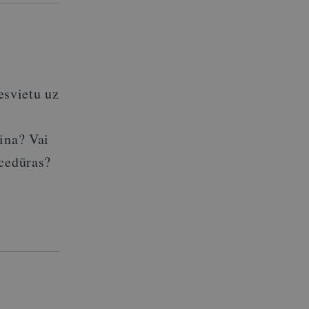
esvietu uz
zina? Vai
ocedūras?