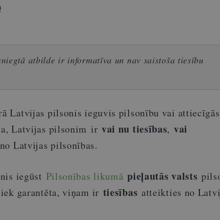
a
iegtā atbilde ir informatīva un nav saistoša tiesību
rā Latvijas pilsonis ieguvis pilsonību vai attiecīgās
vai nu tiesības
vai
ta, Latvijas pilsonim ir
,
no Latvijas pilsonības.
pieļautās valsts
onis iegūst
Pilsonības likumā
pils
tiesības
 tiek garantēta, viņam ir
atteikties no Latvi