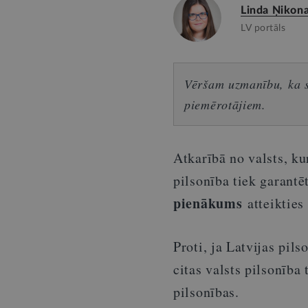
Linda Ņikon
LV portāls
Vēršam uzmanību, ka sn
piemērotājiem.
Atkarībā no valsts, ku
pilsonība tiek garantē
pienākums
atteikties 
Proti, ja Latvijas pils
citas valsts pilsonība
pilsonības.