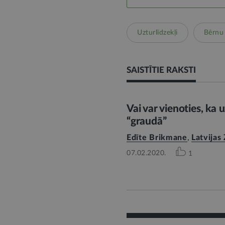
Uzturlīdzekļi
Bērnu 
SAISTĪTIE RAKSTI
Vai var vienoties, ka 
“graudā”
Edīte Brikmane
,
Latvijas
07.02.2020.
1