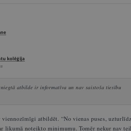
ane
tu kolēģija
te
iegtā atbilde ir informatīva un nav saistoša tiesību
 viennozīmīgi atbildēt. “No vienas puses, uzturlīd
ar likumā noteikto minimumu. Tomēr nekur nav tei