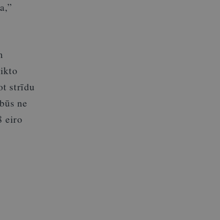
a,”
m
eikto
t strīdu
 būs ne
8 eiro