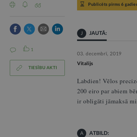
Publicēts pirms 6 gadie
JAUTĀ:
J
1
03. decembrī, 2019
Vitalijs
TIESĪBU AKTI
Labdien! Vēlos precizē
200 eiro par abiem bē
ir obligāti jāmaksā m
ATBILD:
A