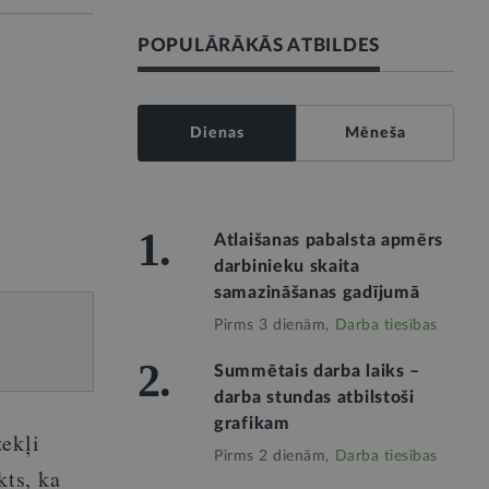
POPULĀRĀKĀS ATBILDES
Dienas
Mēneša
1.
Atlaišanas pabalsta apmērs
darbinieku skaita
samazināšanas gadījumā
Pirms 3 dienām,
Darba tiesības
2.
Summētais darba laiks –
darba stundas atbilstoši
grafikam
zekļi
Pirms 2 dienām,
Darba tiesības
kts, ka