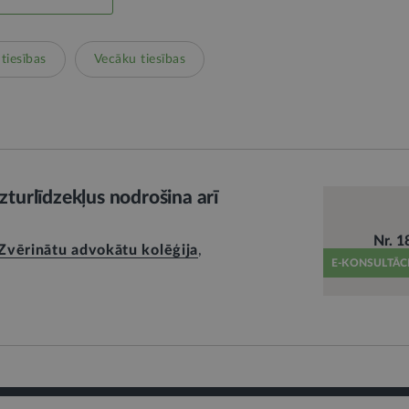
tiesības
Vecāku tiesības
uzturlīdzekļus nodrošina arī
Nr. 1
 Zvērinātu advokātu kolēģija
,
E-KONSULTĀC