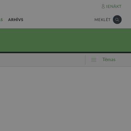
IENĀKT
AS
ARHĪVS
MEKLĒT
Tēmas