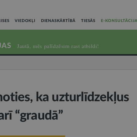
ISES
VIEDOKĻI
DIENASKĀRTĪBĀ
TIESĀS
E-KONSULTĀCIJ
JAS
Jautā, mēs palīdzēsim rast atbildi!
noties, ka uzturlīdzekļus
arī “graudā”