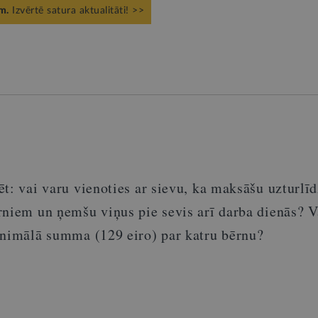
m.
Izvērtē satura aktualitāti! >>
t: vai varu vienoties ar sievu, ka maksāšu uzturlī
rniem un ņemšu viņus pie sevis arī darba dienās? V
inimālā summa (129 eiro) par katru bērnu?