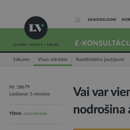
SKAIDROJUMI
NOR
E-KONSULTĀCI
Sākums
Visas atbildes
Neatbildētie jautājumi
Nr. 18679
Vai var vie
Lasīšanai: 5 minūtes
nodrošina 
TĒMA:
Uzturlīdzekļi