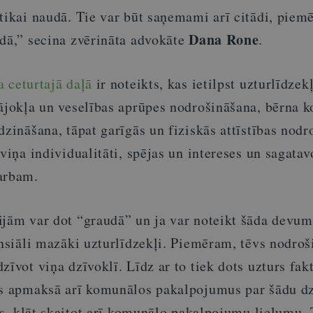
tikai naudā. Tie var būt saņemami arī citādi, piem
Dana Rone
idā,” secina zvērināta advokāte
.
a ceturtajā daļā
ir noteikts, kas ietilpst uzturlīdzek
mājokļa un veselības aprūpes nodrošināšana, bērna 
dzināšana, tāpat garīgās un fiziskās attīstības nodr
 viņa individualitāti, spējas un intereses un sagatav
arbam.
ijām var dot “graudā” un ja var noteikt šāda devum
ansiāli mazāki uzturlīdzekļi. Piemēram, tēvs nodroš
zīvot viņa dzīvoklī. Līdz ar to tiek dots uzturs fakt
vs apmaksā arī komunālos pakalpojumus par šādu dz
āks, klāt skaitot arī komunālo pakalpojumu lielumu.