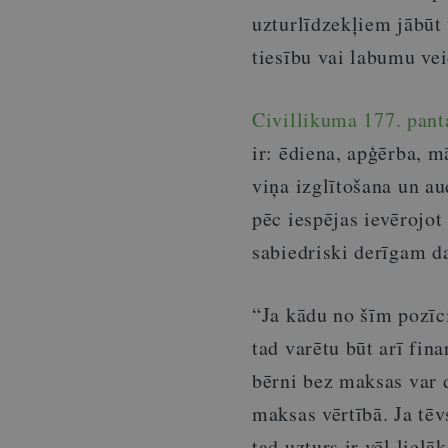
uzturlīdzekļiem jābūt 
tiesību vai labumu ve
Civillikuma
177. pant
ir: ēdiena, apģērba, 
viņa izglītošana un au
pēc iespējas ievērojot
sabiedriski derīgam d
“Ja kādu no šīm pozīc
tad varētu būt arī fin
bērni bez maksas var d
maksas vērtībā. Ja tē
tad uzturs ir vēl liel