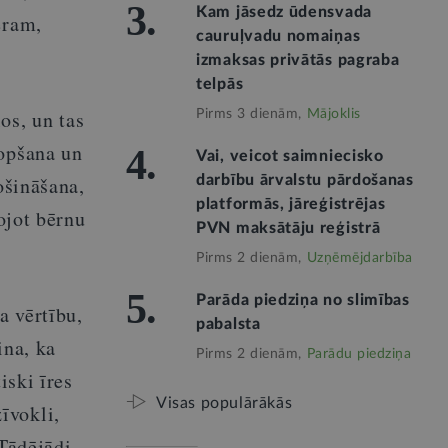
3.
Kam jāsedz ūdensvada
ēram,
cauruļvadu nomaiņas
izmaksas privātās pagraba
telpās
ļos, un tas
Pirms 3 dienām,
Mājoklis
kopšana un
4.
Vai, veicot saimniecisko
ošināšana,
darbību ārvalstu pārdošanas
platformās, jāreģistrējas
ojot bērnu
PVN maksātāju reģistrā
Pirms 2 dienām,
Uzņēmējdarbība
5.
Parāda piedziņa no slimības
a vērtību,
pabalsta
ina, ka
Pirms 2 dienām,
Parādu piedziņa
iski īres
Visas populārākās
īvokli,
 Tādējādi