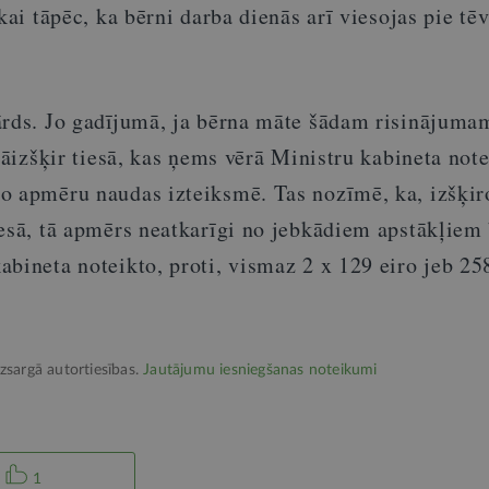
kai tāpēc, ka bērni darba dienās arī viesojas pie tēv
ārds. Jo gadījumā, ja bērna māte šādam risinājuma
 jāizšķir tiesā, kas ņems vērā Ministru kabineta not
o apmēru naudas izteiksmē. Tas nozīmē, ka, izšķiro
iesā, tā apmērs neatkarīgi no jebkādiem apstākļiem
bineta noteikto, proti, vismaz 2 x 129 eiro jeb 25
izsargā autortiesības.
Jautājumu iesniegšanas noteikumi
1