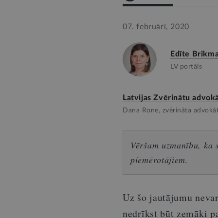
07. februārī, 2020
Edīte Brikm
LV portāls
Latvijas Zvērinātu advokā
Dana Rone, zvērināta advokā
Vēršam uzmanību, ka sn
piemērotājiem.
Uz šo jautājumu nevar
nedrīkst būt zemāki p