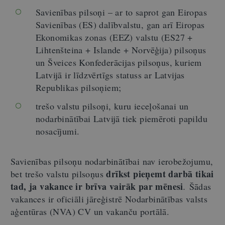
Savienības pilsoņi – ar to saprot gan Eiropas
Savienības (ES) dalībvalstu, gan arī Eiropas
Ekonomikas zonas (EEZ) valstu (ES27 +
Lihtenšteina + Islande + Norvēģija) pilsoņus
un Šveices Konfederācijas pilsoņus, kuriem
Latvijā ir līdzvērtīgs statuss ar Latvijas
Republikas pilsoņiem;
trešo valstu pilsoņi, kuru ieceļošanai un
nodarbinātībai Latvijā tiek piemēroti papildu
nosacījumi.
Savienības pilsoņu nodarbinātībai nav ierobežojumu,
drīkst pieņemt darbā tikai
bet trešo valstu pilsoņus
tad, ja vakance ir brīva vairāk par mēnesi
.
Šādas
vakances ir oficiāli jāreģistrē Nodarbinātības valsts
aģentūras (NVA) CV un vakanču portālā.