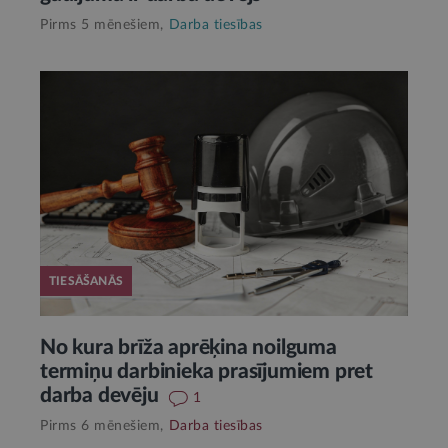
Pirms 5 mēnešiem,
Darba tiesības
TIESĀŠANĀS
No kura brīža aprēķina noilguma
termiņu darbinieka prasījumiem pret
darba devēju
1
Pirms 6 mēnešiem,
Darba tiesības