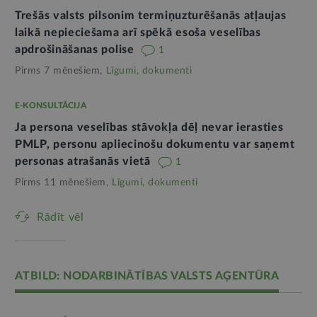
Trešās valsts pilsonim termiņuzturēšanās atļaujas
laikā nepieciešama arī spēkā esoša veselības
apdrošināšanas polise
1
Pirms 7 mēnešiem,
Līgumi, dokumenti
E-KONSULTĀCIJA
Ja persona veselības stāvokļa dēļ nevar ierasties
PMLP, personu apliecinošu dokumentu var saņemt
personas atrašanās vietā
1
Pirms 11 mēnešiem,
Līgumi, dokumenti
Rādīt vēl
ATBILD: NODARBINĀTĪBAS VALSTS AĢENTŪRA