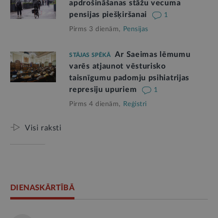
apdrošināšanas stāžu vecuma
pensijas piešķiršanai
1
Pirms 3 dienām,
Pensijas
Ar Saeimas lēmumu
STĀJAS SPĒKĀ
varēs atjaunot vēsturisko
taisnīgumu padomju psihiatrijas
represiju upuriem
1
Pirms 4 dienām,
Reģistri
Visi raksti
DIENASKĀRTĪBĀ