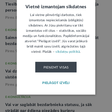
Tiesības uz bezdarbnieka statusu un pabalstu, ja
Vietnē izmantojam sīkdatnes
personai ir pašnodarbinātā statuss
Lai vietne pilnvērtīgi darbotos, tiek
Pirms 8 mēnešiem,
Valsts sociālie pabalsti
izmantotas nepieciešamās (obligātās)
sīkdatnes. Ar Jūsu piekrišanu var tikt
E-KONSULTĀCIJA
izmantotas vēl citas – statistikas, sociālo
mediju un funkcionalitātes. Papildinformācijai
Saimnieciskās darbības veicēja tiesības saglabāt
atveriet "Pielāgot izvēli". Jūs varat jebkurā
bezdarbnieka statusu
brīdī mainīt savu izvēli, atgriežoties šajā
Pirms 9 mēnešiem,
Labklājība
vietnē. Plašāk –
sīkdatņu politikā
.
E-KONSULTĀCIJA
PIEŅEMT VISAS
Vai dzēš personas datus no NVA informācijas
sistēmas
PIELĀGOT IZVĒLI
Pirms gada,
Labklājība
E-KONSULTĀCIJA
Vai var saglabāt bezdarbnieka statusu, ja sāk
strādāt par ēdiena piegādes kurjeru