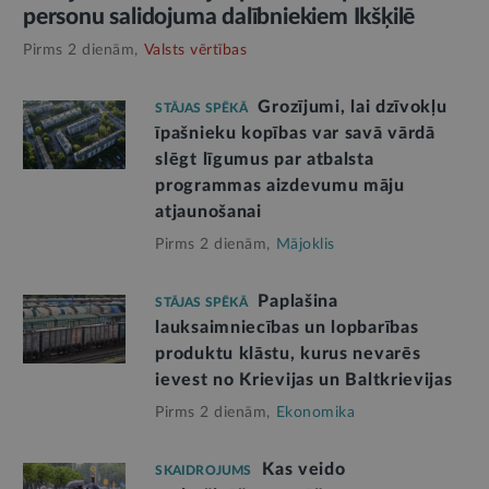
personu salidojuma dalībniekiem Ikšķilē
Pirms 2 dienām,
Valsts vērtības
Grozījumi, lai dzīvokļu
STĀJAS SPĒKĀ
īpašnieku kopības var savā vārdā
slēgt līgumus par atbalsta
programmas aizdevumu māju
atjaunošanai
Pirms 2 dienām,
Mājoklis
Paplašina
STĀJAS SPĒKĀ
lauksaimniecības un lopbarības
produktu klāstu, kurus nevarēs
ievest no Krievijas un Baltkrievijas
Pirms 2 dienām,
Ekonomika
Kas veido
SKAIDROJUMS