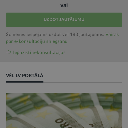
vai
UZDOT JAUTĀJUMU
Šomēnes iespējams uzdot vēl 183 jautājumus.
Vairāk
par e‑konsultāciju sniegšanu
Iepazīsti e-konsultācijas
VĒL LV PORTĀLĀ