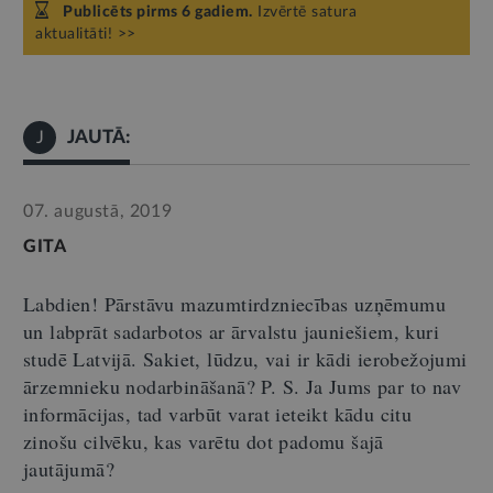
Publicēts pirms 6 gadiem.
Izvērtē satura
aktualitāti! >>
JAUTĀ:
J
07. augustā, 2019
GITA
Labdien! Pārstāvu mazumtirdzniecības uzņēmumu
un labprāt sadarbotos ar ārvalstu jauniešiem, kuri
studē Latvijā. Sakiet, lūdzu, vai ir kādi ierobežojumi
ārzemnieku nodarbināšanā? P. S. Ja Jums par to nav
informācijas, tad varbūt varat ieteikt kādu citu
zinošu cilvēku, kas varētu dot padomu šajā
jautājumā?