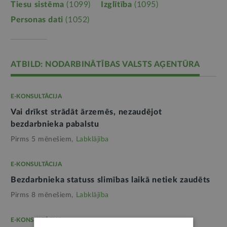
Tiesu sistēma
(1099)
Izglītība
(1095)
Personas dati
(1052)
ATBILD: NODARBINĀTĪBAS VALSTS AĢENTŪRA
E-KONSULTĀCIJA
Vai drīkst strādāt ārzemēs, nezaudējot
bezdarbnieka pabalstu
Pirms 5 mēnešiem,
Labklājība
E-KONSULTĀCIJA
Bezdarbnieka statuss slimības laikā netiek zaudēts
Pirms 8 mēnešiem,
Labklājība
E-KONSULTĀCIJA