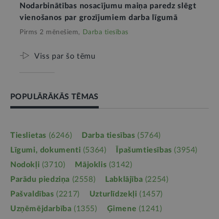
Nodarbinātības nosacījumu maiņa paredz slēgt
vienošanos par grozījumiem darba līgumā
Pirms 2 mēnešiem,
Darba tiesības
Viss par šo tēmu
POPULĀRĀKĀS TĒMAS
Tieslietas
(6246)
Darba tiesības
(5764)
Līgumi, dokumenti
(5364)
Īpašumtiesības
(3954)
Nodokļi
(3710)
Mājoklis
(3142)
Parādu piedziņa
(2558)
Labklājība
(2254)
Pašvaldības
(2217)
Uzturlīdzekļi
(1457)
Uzņēmējdarbība
(1355)
Ģimene
(1241)