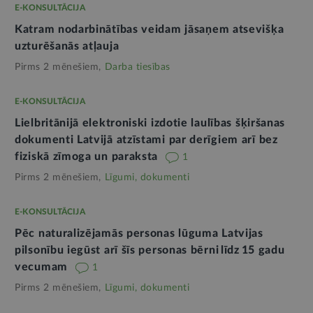
E-KONSULTĀCIJA
Katram nodarbinātības veidam jāsaņem atsevišķa
uzturēšanās atļauja
Pirms 2 mēnešiem,
Darba tiesības
E-KONSULTĀCIJA
Lielbritānijā elektroniski izdotie laulības šķiršanas
dokumenti Latvijā atzīstami par derīgiem arī bez
fiziskā zīmoga un paraksta
1
Pirms 2 mēnešiem,
Līgumi, dokumenti
E-KONSULTĀCIJA
Pēc naturalizējamās personas lūguma Latvijas
pilsonību iegūst arī šīs personas bērni līdz 15 gadu
vecumam
1
Pirms 2 mēnešiem,
Līgumi, dokumenti