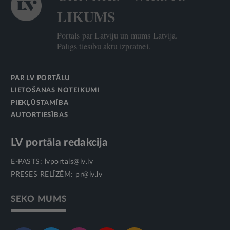
LIKUMS
Portāls par Latviju un mums Latvijā.
Palīgs tiesību aktu izpratnei.
PAR LV PORTĀLU
LIETOŠANAS NOTEIKUMI
PIEKĻŪSTAMĪBA
AUTORTIESĪBAS
LV portāla redakcija
E-PASTS:
lvportals@lv.lv
PRESES RELĪZĒM:
pr@lv.lv
SEKO MUMS