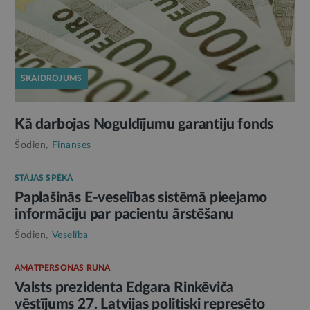
SKAIDROJUMS
Kā darbojas Noguldījumu garantiju fonds
Šodien,
Finanses
STĀJAS SPĒKĀ
Paplašinās E-veselības sistēmā pieejamo
informāciju par pacientu ārstēšanu
Šodien,
Veselība
AMATPERSONAS RUNA
Valsts prezidenta Edgara Rinkēviča
vēstījums 27. Latvijas politiski represēto