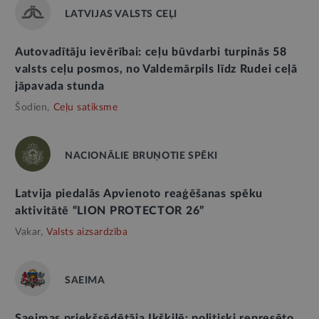
LATVIJAS VALSTS CEĻI
Autovadītāju ievērībai: ceļu būvdarbi turpinās 58
valsts ceļu posmos, no Valdemārpils līdz Rudei ceļā
jāpavada stunda
Šodien,
Ceļu satiksme
NACIONĀLIE BRUŅOTIE SPĒKI
Latvija piedalās Apvienoto reaģēšanas spēku
aktivitātē “LION PROTECTOR 26”
Vakar,
Valsts aizsardzība
SAEIMA
Saeimas priekšsēdētāja Ikšķilē: politiski represēto