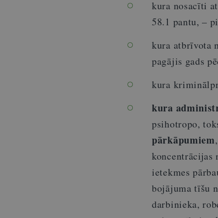
kura nosacīti a
58.1 pantu, – 
kura atbrīvota 
pagājis gads p
kura kriminālpr
kura administr
psihotropo, tok
pārkāpumiem
koncentrācijas 
ietekmes pārba
bojājuma tīšu n
darbinieka, ro