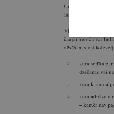
Civilprocesa likuma n
laiks tiek apturēts līd
Vienlaikus
Ieroču un 
šaujamieroču vai liela
nēsāšanas vai kolekcija
kura sodīta pa
dzēšanas vai n
kura kriminālpr
kura atbrīvota 
– kamēr nav pa