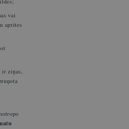
ildes;
nas vai
u aprites
tot
 ir ziņas,
 bruņota
ihotropo
matu