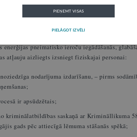
oteikumiem par izpildu lietvedības apturēšanu, no
PIEŅEMT VISAS
z izpildu lietvedības atjaunošanai.
PIELĀGOT IZVĒLI
speciālo līdzekļu aprites likuma 17. pants paredz
, 
s enerģijas pneimatisko ieroču iegādāšanās, glabāš
s atļauju aizliegts izsniegt fiziskajai personai:
r noziedzīga nodarījuma izdarīšanu, – pirms sodāmī
oņemšanas;
ocesā ir apsūdzētais;
no kriminālatbildības saskaņā ar Krimināllikuma 58
gājis gads pēc attiecīgā lēmuma stāšanās spēkā;