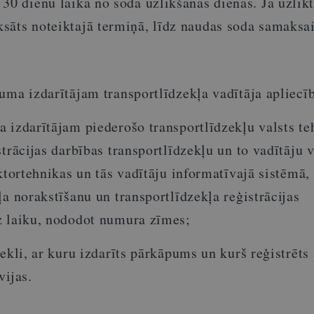
30 dienu laikā no soda uzlikšanas dienas. Ja uzlikt
sāts noteiktajā termiņā, līdz naudas soda samaksa
uma izdarītājam transportlīdzekļa vadītāja apliecī
 izdarītājam piederošo transportlīdzekļu valsts te
strācijas darbības transportlīdzekļu un to vadītāju v
aktortehnikas un tās vadītāju informatīvajā sistēmā
ļa norakstīšanu un transportlīdzekļa reģistrācijas
z laiku, nododot numura zīmes;
zekli, ar kuru izdarīts pārkāpums un kurš reģistrēts 
vijas.