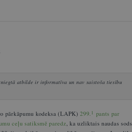
e
iegtā atbilde ir informatīva un nav saistoša tiesību
1
īvo pārkāpumu kodeksa (LAPK)
299.
pants par
pumu ceļu satiksmē paredz
, ka uzliktais naudas sod