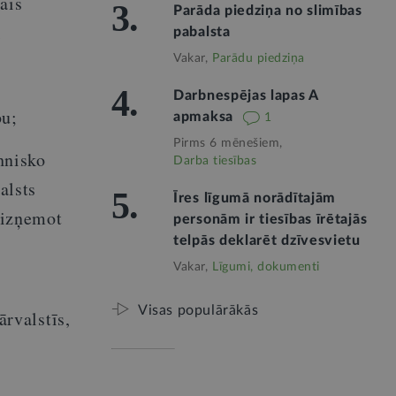
ais
3.
Parāda piedziņa no slimības
i
pabalsta
Vakar,
Parādu piedziņa
4.
Darbnespējas lapas A
bu;
apmaksa
1
Pirms 6 mēnešiem,
hnisko
Darba tiesības
alsts
5.
Īres līgumā norādītajām
, izņemot
personām ir tiesības īrētajās
telpās deklarēt dzīvesvietu
Vakar,
Līgumi, dokumenti
Visas populārākās
ārvalstīs,