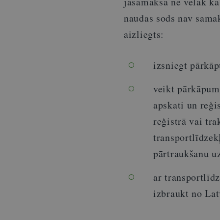
jāsamaksā ne vēlāk kā 
naudas sods nav samak
aizliegts:
izsniegt pārkāp
veikt pārkāpuma
apskati un reģi
reģistrā vai tr
transportlīdzek
pārtraukšanu u
ar transportlīd
izbraukt no Lat