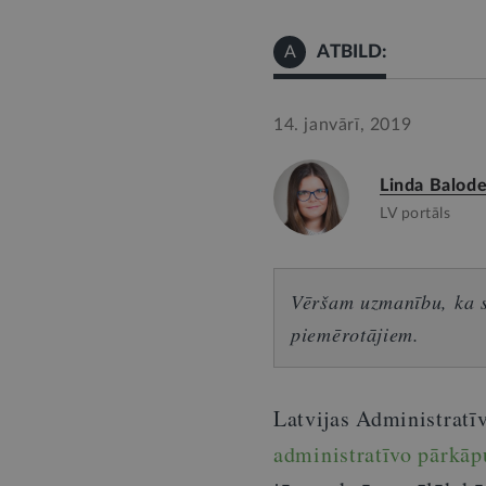
ATBILD:
A
14. janvārī, 2019
Linda Balod
LV portāls
Vēršam uzmanību, ka sn
piemērotājiem.
Latvijas Administrat
administratīvo pārkā