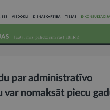
ISES
VIEDOKĻI
DIENASKĀRTĪBĀ
TIESĀS
E-KONSULTĀCIJ
JAS
Jautā, mēs palīdzēsim rast atbildi!
u par administratīvo
 var nomaksāt piecu gad