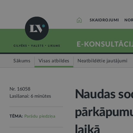
SKAIDROJUMI
NOR
E-KONSULTĀCI
Sākums
Visas atbildes
Neatbildētie jautājumi
Nr. 16058
Naudas sod
Lasīšanai: 6 minūtes
pārkāpumu
TĒMA:
Parādu piedziņa
laikā