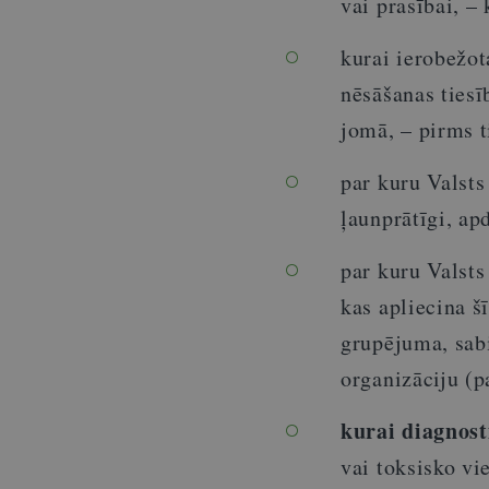
vai prasībai, –
kurai ierobežot
nēsāšanas tiesī
jomā, – pirms 
par kuru Valsts 
ļaunprātīgi, ap
par kuru Valsts 
kas apliecina š
grupējuma, sabi
organizāciju (p
kurai diagnost
vai toksisko vi