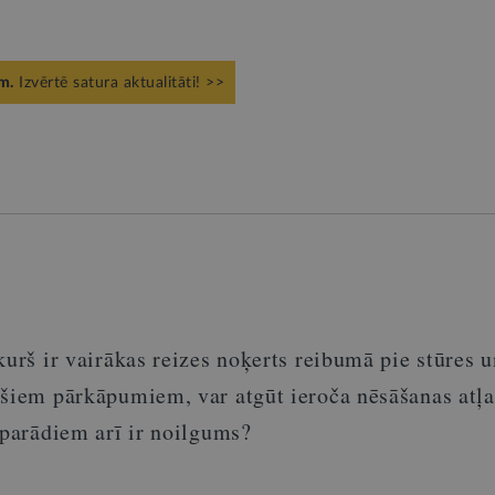
m.
Izvērtē satura aktualitāti! >>
kurš ir vairākas reizes noķerts reibumā pie stūres 
 šiem pārkāpumiem, var atgūt ieroča nēsāšanas atļ
 parādiem arī ir noilgums?