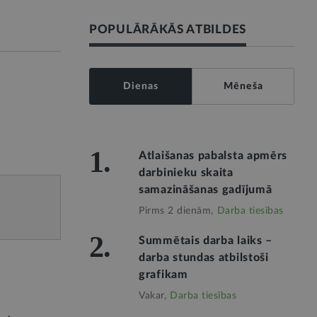
POPULĀRĀKĀS ATBILDES
Dienas
Mēneša
1.
Atlaišanas pabalsta apmērs
darbinieku skaita
samazināšanas gadījumā
Pirms 2 dienām,
Darba tiesības
2.
Summētais darba laiks –
darba stundas atbilstoši
grafikam
s
Vakar,
Darba tiesības