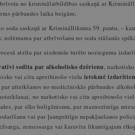
tbrīvota no kriminālatbildības saskaņā ar Krimināl
pirms pārbaudes laika beigām;
no soda saskaņā ar Krimināllikuma 59. pantu, – ka
ēc nolēmuma par atbrīvošanu no soda stāšanās spēk
ocesā atzīta par aizdomās turēto nozieguma izdarī
atīvi sodīta par alkoholisko dzērienu
, narkotisko
ietekmē izdarītie
sisko vai citu apreibinošo vielu
, par atteikšanos no medicīniskās pārbaudes alkoho
noteikšanai, no narkotisko vai citu apreibinošo viel
udes, par sīko huligānismu, par maznozīmīga mies
odarīšanu vai par ļaunprātīgu nepakļaušanos polici
bežsarga, zemessarga vai karavīra likumīgajam rī