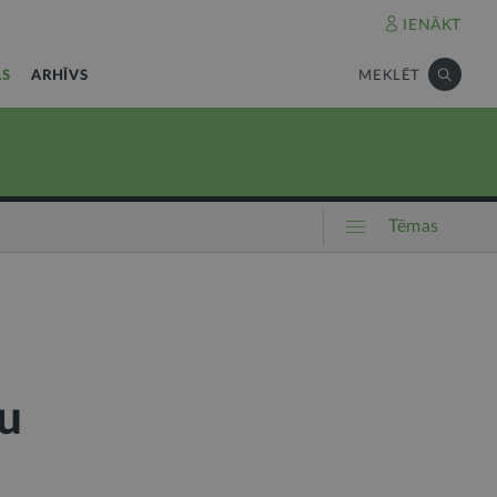
IENĀKT
AS
ARHĪVS
MEKLĒT
Tēmas
u