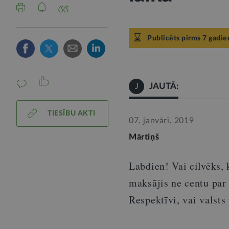
Publicēts pirms 7 gadie
JAUTĀ:
J
TIESĪBU AKTI
07. janvārī, 2019
Mārtiņš
Labdien! Vai cilvēks, 
maksājis ne centu par
Respektīvi, vai valsts