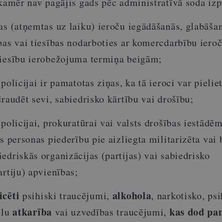
 kamēr nav pagājis gads pēc administratīvā soda izp
as (atņemtas uz laiku) ieroču iegādāšanās, glabāša
bas vai tiesības nodarboties ar komercdarbību ieroč
tiesību ierobežojuma termiņa beigām;
policijai ir pamatotas ziņas, ka tā ieroci var pielie
draudēt sevi, sabiedrisko kārtību vai drošību;
policijai, prokuratūrai vai valsts drošības iestādēm
īs personas piederību pie aizliegta militarizēta vai
edriskās organizācijas (partijas) vai sabiedrisko
artiju) apvienības;
icēti
alkohola
psihiski traucējumi,
, narkotisko, ps
atkarība
kas dod pa
elu
vai uzvedības traucējumi,