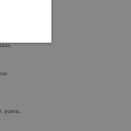
ilguma
ka
anas,
bas
. pantu,