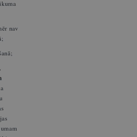
likuma
mēr nav
ā;
šanā;
,
m
la
u
as
jas
kojumam