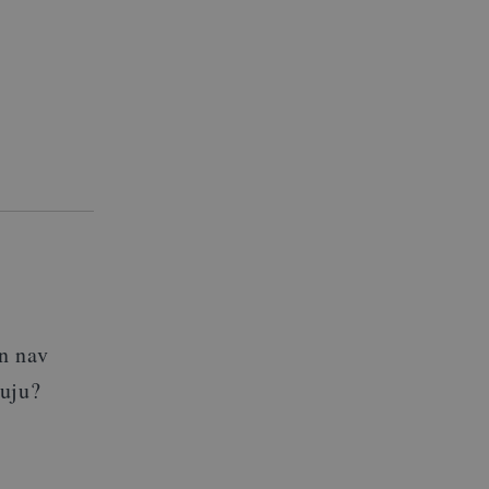
un nav
auju?