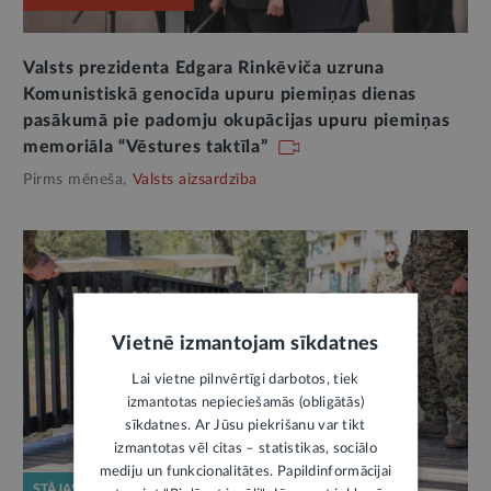
Valsts prezidenta Edgara Rinkēviča uzruna
Komunistiskā genocīda upuru piemiņas dienas
pasākumā pie padomju okupācijas upuru piemiņas
memoriāla “Vēstures taktīla”
Pirms mēneša,
Valsts aizsardzība
Vietnē izmantojam sīkdatnes
Lai vietne pilnvērtīgi darbotos, tiek
izmantotas nepieciešamās (obligātās)
sīkdatnes. Ar Jūsu piekrišanu var tikt
izmantotas vēl citas – statistikas, sociālo
mediju un funkcionalitātes. Papildinformācijai
STĀJAS SPĒKĀ