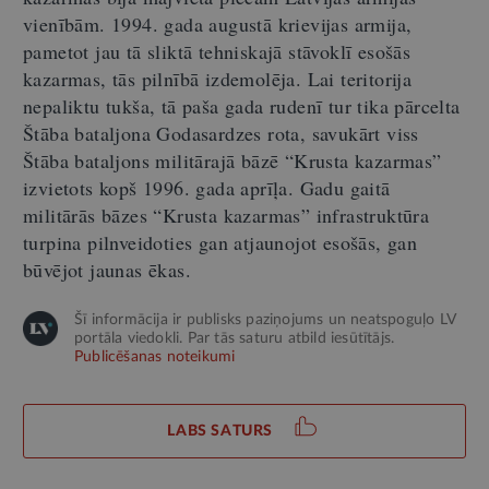
vienībām. 1994. gada augustā krievijas armija,
pametot jau tā sliktā tehniskajā stāvoklī esošās
kazarmas, tās pilnībā izdemolēja. Lai teritorija
nepaliktu tukša, tā paša gada rudenī tur tika pārcelta
Štāba bataljona Godasardzes rota, savukārt viss
Štāba bataljons militārajā bāzē “Krusta kazarmas”
izvietots kopš 1996. gada aprīļa. Gadu gaitā
militārās bāzes “Krusta kazarmas” infrastruktūra
turpina pilnveidoties gan atjaunojot esošās, gan
būvējot jaunas ēkas.
Šī informācija ir publisks paziņojums un neatspoguļo LV
portāla viedokli. Par tās saturu atbild iesūtītājs.
Publicēšanas noteikumi
LABS SATURS