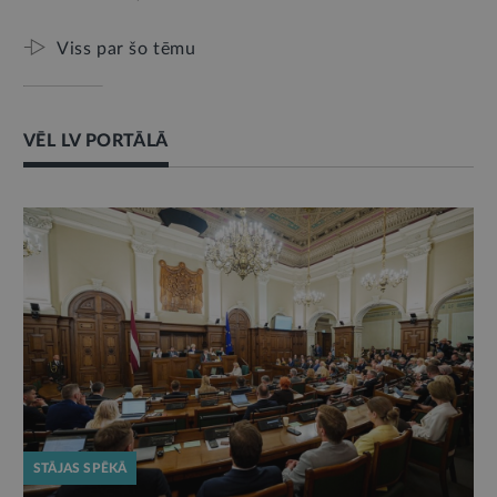
Viss par šo tēmu
VĒL LV PORTĀLĀ
STĀJAS SPĒKĀ