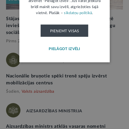
atveriet "Pielāgot izvēli". Jūs varat jebkurā
brīdī mainīt savu izvēli, atgriežoties šajā
vietnē. Plašāk –
sīkdatņu politikā
.
Stājas spēkā likuma grozījumi, kas Zemessardzē
ievieš atbalstītāju sistēmu un uzlabo zemessargu
PIEŅEMT VISAS
sociālās garantijas
Pirms 2 mēnešiem,
Valsts aizsardzība
PIELĀGOT IZVĒLI
NACIONĀLIE BRUŅOTIE SPĒKI
Nacionālie bruņotie spēki trenē spēju izvērst
mobilizācijas centrus
Šodien,
Valsts aizsardzība
AIZSARDZĪBAS MINISTRIJA
Aizsardzības ministrs atklās vasaras nometni