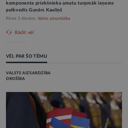
komponenta priekšnieka amatu turpmāk ieņems
pulkvedis Gunārs Kauliņš
Pirms 3 dienām,
Valsts aizsardzība
Rādīt vēl
VĒL PAR ŠO TĒMU
VALSTS AIZSARDZĪBA
DROŠĪBA