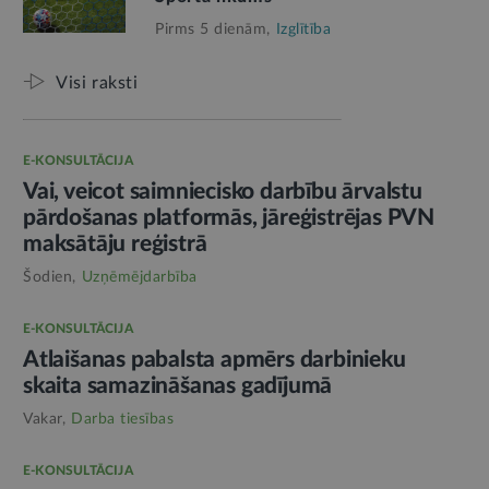
Pirms 5 dienām,
Izglītība
Visi raksti
E-KONSULTĀCIJA
Vai, veicot saimniecisko darbību ārvalstu
pārdošanas platformās, jāreģistrējas PVN
maksātāju reģistrā
Šodien,
Uzņēmējdarbība
E-KONSULTĀCIJA
Atlaišanas pabalsta apmērs darbinieku
skaita samazināšanas gadījumā
Vakar,
Darba tiesības
E-KONSULTĀCIJA