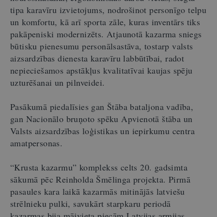
tipa karavīru izvietojums, nodrošinot personīgo telpu
un komfortu, kā arī sporta zāle, kuras inventārs tiks
pakāpeniski modernizēts. Atjaunotā kazarma sniegs
būtisku pienesumu personālsastāva, tostarp valsts
aizsardzības dienesta karavīru labbūtībai, radot
nepieciešamos apstākļus kvalitatīvai kaujas spēju
uzturēšanai un pilnveidei.
Pasākumā piedalīsies gan Štāba bataljona vadība,
gan Nacionālo bruņoto spēku Apvienotā štāba un
Valsts aizsardzības loģistikas un iepirkumu centra
amatpersonas.
“Krusta kazarmu” komplekss celts 20. gadsimta
sākumā pēc Reinholda Šmēlinga projekta. Pirmā
pasaules kara laikā kazarmās mitinājās latviešu
strēlnieku pulki, savukārt starpkaru periodā
kazarmas bija mājvieta piecām Latvijas armijas