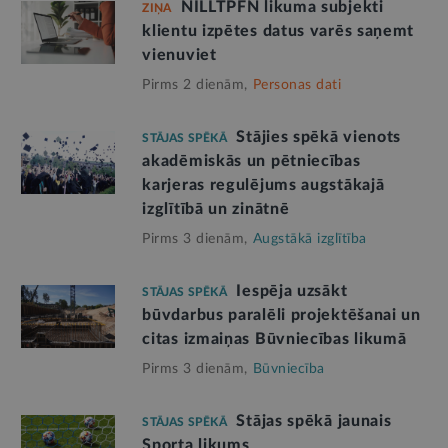
NILLTPFN likuma subjekti
ZIŅA
klientu izpētes datus varēs saņemt
vienuviet
Pirms 2 dienām,
Personas dati
Stājies spēkā vienots
STĀJAS SPĒKĀ
akadēmiskās un pētniecības
karjeras regulējums augstākajā
izglītībā un zinātnē
Pirms 3 dienām,
Augstākā izglītība
Iespēja uzsākt
STĀJAS SPĒKĀ
būvdarbus paralēli projektēšanai un
citas izmaiņas Būvniecības likumā
Pirms 3 dienām,
Būvniecība
Stājas spēkā jaunais
STĀJAS SPĒKĀ
Sporta likums