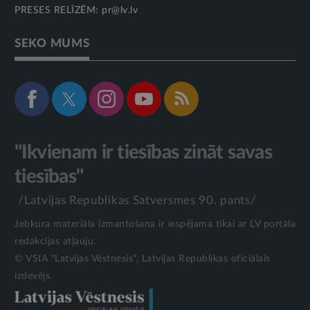
PRESES RELĪZĒM:
pr@lv.lv
SEKO MUMS
"Ikvienam ir tiesības zināt savas
tiesības"
/Latvijas Republikas Satversmes 90. pants/
Jebkura materiāla izmantošana ir iespējama tikai ar LV portāla
redakcijas atļauju.
© VSIA "Latvijas Vēstnesis", Latvijas Republikas oficiālais
izdevējs.