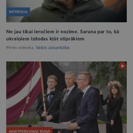
INTERVIJA
Ne jau tikai ieročiem ir nozīme. Saruna par to, kā
ukraiņiem izdodas kļūt stiprākiem
Pirms mēneša,
Valsts aizsardzība
AMATPERSONAS RUNA