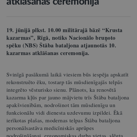
atklāšanas ceremonija
19. jūnijā plkst. 10.00 militārajā bāzē “Krusta
kazarmas”, Rīgā, notiks Nacionālo bruņoto
spēku (NBS) Štāba bataljona atjaunotās 10.
kazarmas atklāšanas ceremonija.
Svinīgā pasākumā laikā viesiem būs iespēja apskatīt
rekonstruēto ēku, tostarp tās mūsdienīgajās telpās
integrēto vēsturisko sienu. Plānots, ka renovētā
kazarma kļūs par jauno mājvietu trīs Štāba bataljona
apakšvienībām, nodrošinot tām mūsdienīgu un
funkcionālu vidi dienesta uzdevumu izpildei. Ēkā
ierīkotas plašas, modernas telpas Štāba bataljona
personālsastāva medicīniskās aprūpes
nodrošināšanai, ergonomiskas darba vietas, slēgta