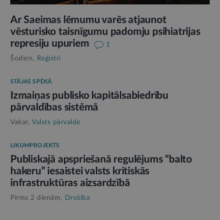
Ar Saeimas lēmumu varēs atjaunot
vēsturisko taisnīgumu padomju psihiatrijas
represiju upuriem
1
Šodien,
Reģistri
STĀJAS SPĒKĀ
Izmaiņas publisko kapitālsabiedrību
pārvaldības sistēmā
Vakar,
Valsts pārvalde
LIKUMPROJEKTS
Publiskajā apspriešanā regulējums “balto
hakeru” iesaistei valsts kritiskās
infrastruktūras aizsardzībā
Pirms 2 dienām,
Drošība