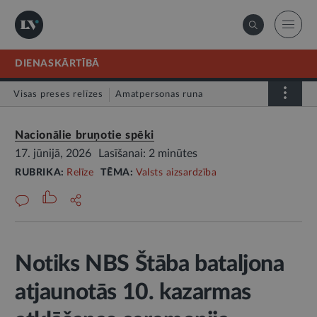
DIENASKĀRTĪBĀ
Visas preses relīzes
Amatpersonas runa
Atklātā vēstule
Relīze
Nacionālie bruņotie spēki
17. jūnijā, 2026
Lasīšanai: 2 minūtes
RUBRIKA:
Relīze
TĒMA:
Valsts aizsardzība
Notiks NBS Štāba bataljona
atjaunotās 10. kazarmas