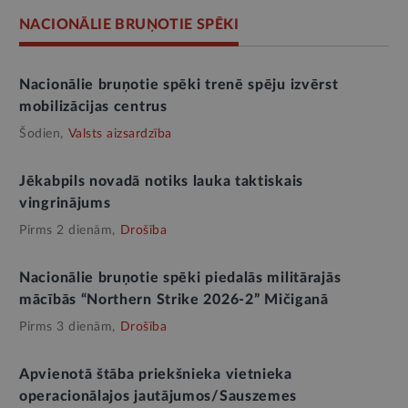
NACIONĀLIE BRUŅOTIE SPĒKI
Nacionālie bruņotie spēki trenē spēju izvērst
mobilizācijas centrus
Šodien,
Valsts aizsardzība
Jēkabpils novadā notiks lauka taktiskais
vingrinājums
Pirms 2 dienām,
Drošība
Nacionālie bruņotie spēki piedalās militārajās
mācībās “Northern Strike 2026-2” Mičiganā
Pirms 3 dienām,
Drošība
Apvienotā štāba priekšnieka vietnieka
operacionālajos jautājumos/Sauszemes