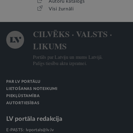
Autoru katalogs
Visi žurnāli
CILVĒKS · VALSTS ·
LIKUMS
Portāls par Latviju un mums Latvijā.
Palīgs tiesību aktu izpratnei.
PAR LV PORTĀLU
LIETOŠANAS NOTEIKUMI
PIEKĻŪSTAMĪBA
AUTORTIESĪBAS
LV portāla redakcija
E-PASTS:
lvportals@lv.lv