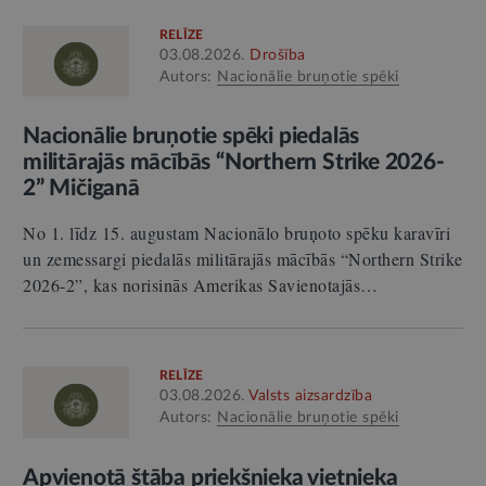
RELĪZE
03.08.2026.
Drošība
Autors:
Nacionālie bruņotie spēki
Nacionālie bruņotie spēki piedalās
militārajās mācībās “Northern Strike 2026-
2” Mičiganā
No 1. līdz 15. augustam Nacionālo bruņoto spēku karavīri
un zemessargi piedalās militārajās mācībās “Northern Strike
2026-2”, kas norisinās Amerikas Savienotajās…
RELĪZE
03.08.2026.
Valsts aizsardzība
Autors:
Nacionālie bruņotie spēki
Apvienotā štāba priekšnieka vietnieka