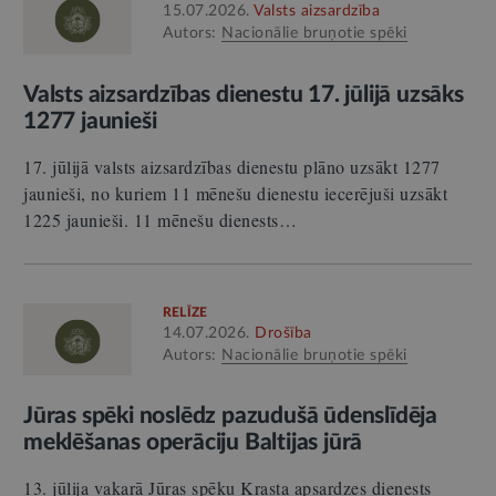
15.07.2026.
Valsts aizsardzība
Autors:
Nacionālie bruņotie spēki
Valsts aizsardzības dienestu 17. jūlijā uzsāks
1277 jaunieši
17. jūlijā valsts aizsardzības dienestu plāno uzsākt 1277
jaunieši, no kuriem 11 mēnešu dienestu iecerējuši uzsākt
1225 jaunieši. 11 mēnešu dienests…
RELĪZE
14.07.2026.
Drošība
Autors:
Nacionālie bruņotie spēki
Jūras spēki noslēdz pazudušā ūdenslīdēja
meklēšanas operāciju Baltijas jūrā
13. jūlija vakarā Jūras spēku Krasta apsardzes dienests