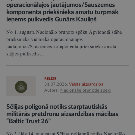
operacionālajos jautājumos/Sauszemes
komponenta priekšnieka amatu turpmāk
ieņems pulkvedis Gunārs Kauliņš
No 1. augusta Nacionālo bruņoto spēku Apvienotā štāba
priekšnieka vietnieka operacionālajos
jautājumos/Sauszemes komponenta priekšnieka amatā
stājies pulkvedis…
RELĪZE
31.07.2026.
Valsts aizsardzība
Autors:
Nacionālie bruņotie spēki
Sēlijas poligonā notiks starptautiskās
militārās pretdronu aizsardzības mācības
“Baltic Trust 26”
No 3. līdz 14. augustam Sēlijas poligonā notiks Nacionālo