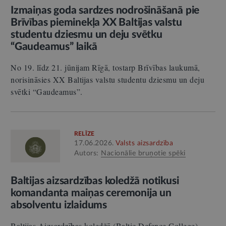
Izmaiņas goda sardzes nodrošināšanā pie
Brīvības pieminekļa XX Baltijas valstu
studentu dziesmu un deju svētku
“Gaudeamus” laikā
No 19. līdz 21. jūnijam Rīgā, tostarp Brīvības laukumā,
norisināsies XX Baltijas valstu studentu dziesmu un deju
svētki “Gaudeamus”.
RELĪZE
17.06.2026.
Valsts aizsardzība
Autors:
Nacionālie bruņotie spēki
Baltijas aizsardzības koledžā notikusi
komandanta maiņas ceremonija un
absolventu izlaidums
Baltijas Aizsardzības koledžā (Baltic Defence College),