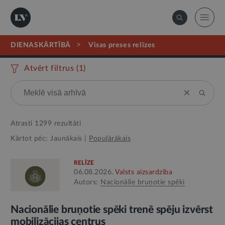
>
DIENASKĀRTĪBĀ
visas preses relīzes
Atvērt filtrus (
1
)
Atrasti
1299
rezultāti
Kārtot pēc:
Jaunākais
|
Populārākais
RELĪZE
06.08.2026.
Valsts aizsardzība
Autors:
Nacionālie bruņotie spēki
Nacionālie bruņotie spēki trenē spēju izvērst
mobilizācijas centrus