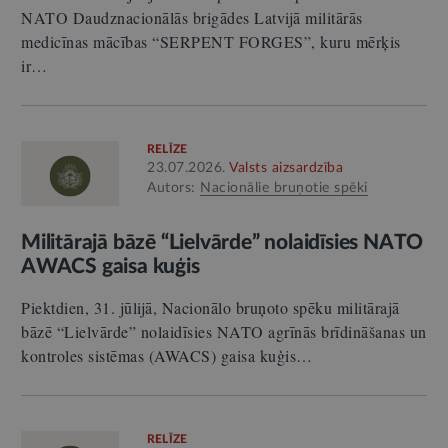
NATO Daudznacionālās brigādes Latvijā militārās
medicīnas mācības “SERPENT FORGES”, kuru mērķis
ir…
RELĪZE
23.07.2026.
Valsts aizsardzība
Autors:
Nacionālie bruņotie spēki
Militārajā bāzē “Lielvārde” nolaidīsies NATO
AWACS gaisa kuģis
Piektdien, 31. jūlijā, Nacionālo bruņoto spēku militārajā
bāzē “Lielvārde” nolaidīsies NATO agrīnās brīdināšanas un
kontroles sistēmas (AWACS) gaisa kuģis…
RELĪZE