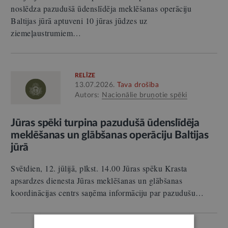
noslēdza pazudušā ūdenslīdēja meklēšanas operāciju
Baltijas jūrā aptuveni 10 jūras jūdzes uz
ziemeļaustrumiem…
RELĪZE
13.07.2026.
Tava drošība
Autors:
Nacionālie bruņotie spēki
Jūras spēki turpina pazudušā ūdenslīdēja
meklēšanas un glābšanas operāciju Baltijas
jūrā
Svētdien, 12. jūlijā, plkst. 14.00 Jūras spēku Krasta
apsardzes dienesta Jūras meklēšanas un glābšanas
koordinācijas centrs saņēma informāciju par pazudušu…