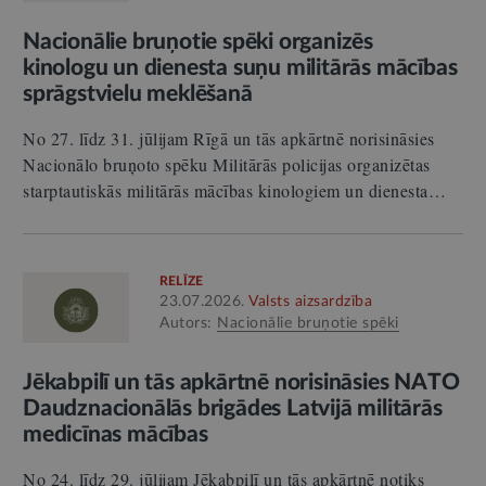
Nacionālie bruņotie spēki organizēs
kinologu un dienesta suņu militārās mācības
sprāgstvielu meklēšanā
No 27. līdz 31. jūlijam Rīgā un tās apkārtnē norisināsies
Nacionālo bruņoto spēku Militārās policijas organizētas
starptautiskās militārās mācības kinologiem un dienesta…
RELĪZE
23.07.2026.
Valsts aizsardzība
Autors:
Nacionālie bruņotie spēki
Jēkabpilī un tās apkārtnē norisināsies NATO
Daudznacionālās brigādes Latvijā militārās
medicīnas mācības
No 24. līdz 29. jūlijam Jēkabpilī un tās apkārtnē notiks