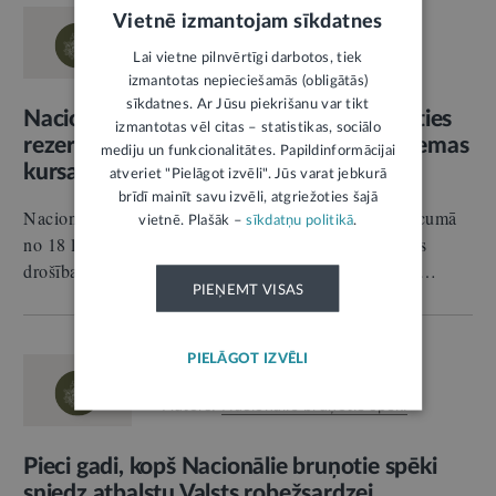
RELĪZE
Vietnē izmantojam sīkdatnes
10.07.2026.
Valsts aizsardzība
Lai vietne pilnvērtīgi darbotos, tiek
Autors:
Nacionālie bruņotie spēki
izmantotas nepieciešamās (obligātās)
sīkdatnes. Ar Jūsu piekrišanu var tikt
Nacionālie bruņotie spēki aicina pieteikties
izmantotas vēl citas – statistikas, sociālo
rezervistu militārās pamatapmācības ziemas
mediju un funkcionalitātes. Papildinformācijai
kursam
atveriet "Pielāgot izvēli". Jūs varat jebkurā
brīdī mainīt savu izvēli, atgriežoties šajā
Nacionālie bruņotie spēki aicina Latvijas pilsoņus vecumā
vietnē. Plašāk –
sīkdatņu politikā
.
no 18 līdz 60 gadiem sniegt savu ieguldījumu Latvijas
drošības stiprināšanā, piesakoties rezervistu militārās…
PIEŅEMT VISAS
PIELĀGOT IZVĒLI
RELĪZE
09.07.2026.
Drošība
Autors:
Nacionālie bruņotie spēki
Pieci gadi, kopš Nacionālie bruņotie spēki
sniedz atbalstu Valsts robežsardzei