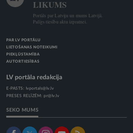
LIKUMS
Portāls par Latviju un mums Latvijā.
Palīgs tiesību aktu izpratnei.
PAR LV PORTĀLU
LIETOŠANAS NOTEIKUMI
PIEKĻŪSTAMĪBA
AUTORTIESĪBAS
LV portāla redakcija
E-PASTS:
lvportals@lv.lv
PRESES RELĪZĒM:
pr@lv.lv
SEKO MUMS