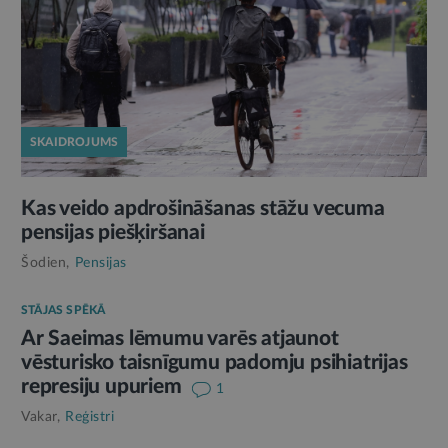
SKAIDROJUMS
Kas veido apdrošināšanas stāžu vecuma
pensijas piešķiršanai
Šodien,
Pensijas
STĀJAS SPĒKĀ
Ar Saeimas lēmumu varēs atjaunot
vēsturisko taisnīgumu padomju psihiatrijas
represiju upuriem
1
Vakar,
Reģistri