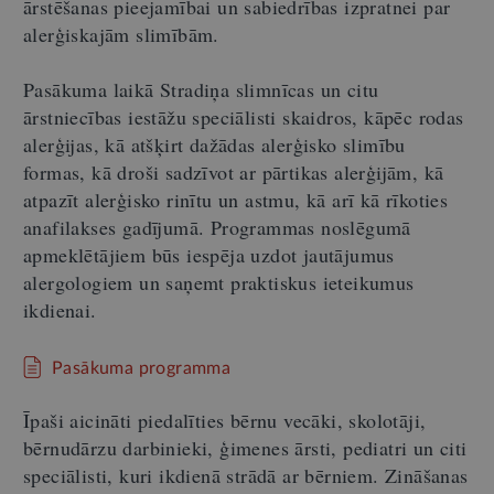
ārstēšanas pieejamībai un sabiedrības izpratnei par
alerģiskajām slimībām.
Pasākuma laikā Stradiņa slimnīcas un citu
ārstniecības iestāžu speciālisti skaidros, kāpēc rodas
alerģijas, kā atšķirt dažādas alerģisko slimību
formas, kā droši sadzīvot ar pārtikas alerģijām, kā
atpazīt alerģisko rinītu un astmu, kā arī kā rīkoties
anafilakses gadījumā. Programmas noslēgumā
apmeklētājiem būs iespēja uzdot jautājumus
alergologiem un saņemt praktiskus ieteikumus
ikdienai.
Pasākuma programma
Īpaši aicināti piedalīties bērnu vecāki, skolotāji,
bērnudārzu darbinieki, ģimenes ārsti, pediatri un citi
speciālisti, kuri ikdienā strādā ar bērniem. Zināšanas