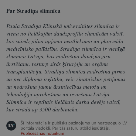
Par Stradiņa slimnīcu
Paula Stradiņa Klīniskā universitātes slimnīca ir
viena no lielākajām daudzprofilu slimnīcām valstī,
kas sniedz pilna apjoma neatliekamo un plānveida
medicīnisko palīdzību. Stradiņa slimnīca ir vienīgā
slimnīca Latvijā, kas nodrošina daudznozaru
ārstēšanu, tostarp sirds ķirurģiju un orgānu
transplantāciju. Stradiņa slimnīca nodrošina pirms
un pēc diploma izglītību, veic zinātniskus pētījumus
un nodrošina jaunu ārstniecības metožu un
tehnoloģiju aprobēšanu un ieviešanu Latvijā.
Slimnīca ir septītais lielākais darba devējs valstī,
kur strādā ap 3500 darbinieku.
Šī informācija ir publisks paziņojums un neatspoguļo LV
portāla viedokli. Par tās saturu atbild iesūtītājs.
Publicēšanas noteikumi