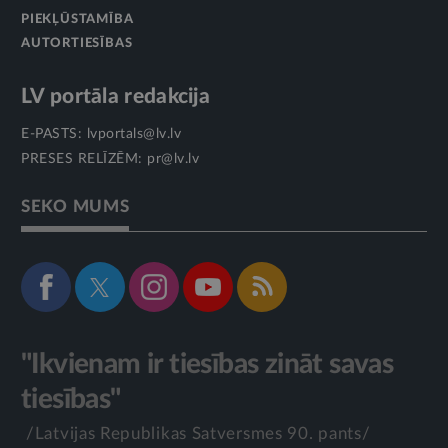
PIEKĻŪSTAMĪBA
AUTORTIESĪBAS
LV portāla redakcija
E-PASTS:
lvportals@lv.lv
PRESES RELĪZĒM:
pr@lv.lv
SEKO MUMS
"Ikvienam ir tiesības zināt savas
tiesības"
/Latvijas Republikas Satversmes 90. pants/