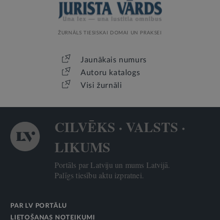
ŽURNĀLS TIESISKAI DOMAI UN PRAKSEI
Jaunākais numurs
Autoru katalogs
Visi žurnāli
CILVĒKS · VALSTS ·
LIKUMS
Portāls par Latviju un mums Latvijā.
Palīgs tiesību aktu izpratnei.
PAR LV PORTĀLU
LIETOŠANAS NOTEIKUMI