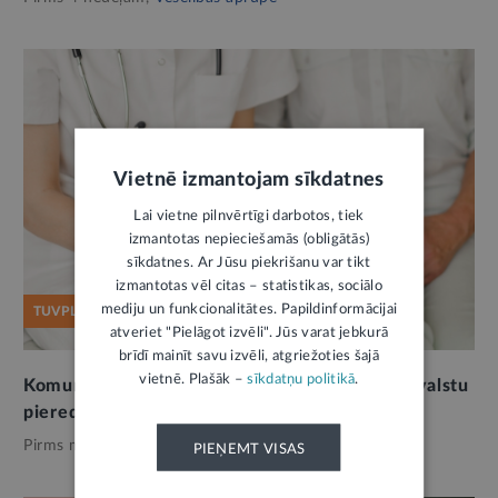
Vietnē izmantojam sīkdatnes
Lai vietne pilnvērtīgi darbotos, tiek
izmantotas nepieciešamās (obligātās)
sīkdatnes. Ar Jūsu piekrišanu var tikt
izmantotas vēl citas – statistikas, sociālo
mediju un funkcionalitātes. Papildinformācijai
TUVPLĀNĀ
atveriet "Pielāgot izvēli". Jūs varat jebkurā
brīdī mainīt savu izvēli, atgriežoties šajā
vietnē. Plašāk –
sīkdatņu politikā
.
Komunikācija veselības aprūpē. Latvijas un ārvalstu
pieredze
Pirms mēneša,
Veselības aprūpe
PIEŅEMT VISAS