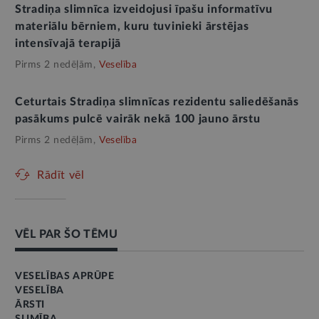
Stradiņa slimnīca izveidojusi īpašu informatīvu
materiālu bērniem, kuru tuvinieki ārstējas
intensīvajā terapijā
Pirms 2 nedēļām,
Veselība
Ceturtais Stradiņa slimnīcas rezidentu saliedēšanās
pasākums pulcē vairāk nekā 100 jauno ārstu
Pirms 2 nedēļām,
Veselība
Rādīt vēl
VĒL PAR ŠO TĒMU
VESELĪBAS APRŪPE
VESELĪBA
ĀRSTI
SLIMĪBA