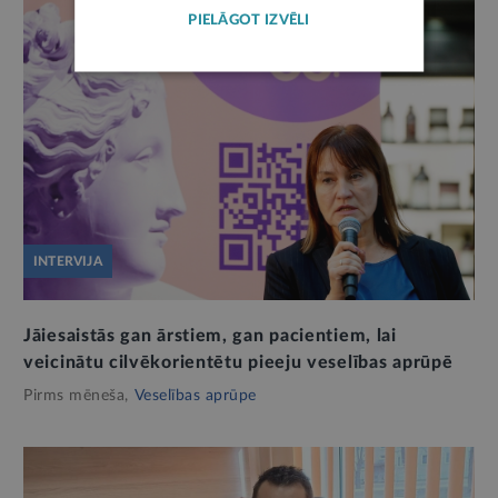
PIELĀGOT IZVĒLI
INTERVIJA
Jāiesaistās gan ārstiem, gan pacientiem, lai
veicinātu cilvēkorientētu pieeju veselības aprūpē
Pirms mēneša,
Veselības aprūpe