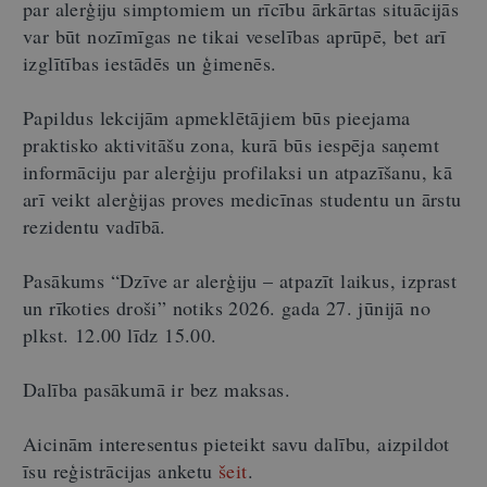
par alerģiju simptomiem un rīcību ārkārtas situācijās
var būt nozīmīgas ne tikai veselības aprūpē, bet arī
izglītības iestādēs un ģimenēs.
Papildus lekcijām apmeklētājiem būs pieejama
praktisko aktivitāšu zona, kurā būs iespēja saņemt
informāciju par alerģiju profilaksi un atpazīšanu, kā
arī veikt alerģijas proves medicīnas studentu un ārstu
rezidentu vadībā.
Pasākums “Dzīve ar alerģiju – atpazīt laikus, izprast
un rīkoties droši” notiks 2026. gada 27. jūnijā no
plkst. 12.00 līdz 15.00.
Dalība pasākumā ir bez maksas.
Aicinām interesentus pieteikt savu dalību, aizpildot
īsu reģistrācijas anketu
šeit
.