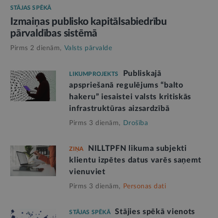
STĀJAS SPĒKĀ
Izmaiņas publisko kapitālsabiedrību
pārvaldības sistēmā
Pirms 2 dienām,
Valsts pārvalde
Publiskajā
LIKUMPROJEKTS
apspriešanā regulējums “balto
hakeru” iesaistei valsts kritiskās
infrastruktūras aizsardzībā
Pirms 3 dienām,
Drošība
NILLTPFN likuma subjekti
ZIŅA
klientu izpētes datus varēs saņemt
vienuviet
Pirms 3 dienām,
Personas dati
Stājies spēkā vienots
STĀJAS SPĒKĀ