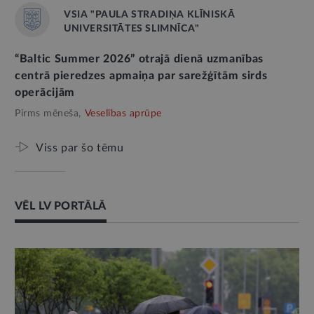
VSIA "PAULA STRADIŅA KLĪNISKĀ
UNIVERSITĀTES SLIMNĪCA"
“Baltic Summer 2026” otrajā dienā uzmanības
centrā pieredzes apmaiņa par sarežģītām sirds
operācijām
Pirms mēneša,
Veselības aprūpe
Viss par šo tēmu
VĒL LV PORTĀLĀ