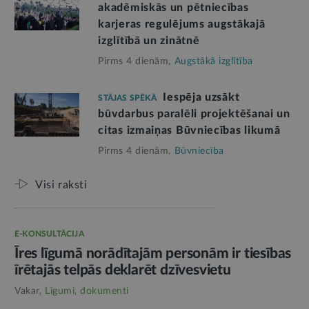
akadēmiskās un pētniecības
karjeras regulējums augstākajā
izglītībā un zinātnē
Pirms 4 dienām,
Augstākā izglītība
Iespēja uzsākt
STĀJAS SPĒKĀ
būvdarbus paralēli projektēšanai un
citas izmaiņas Būvniecības likumā
Pirms 4 dienām,
Būvniecība
Visi raksti
E-KONSULTĀCIJA
Īres līgumā norādītajām personām ir tiesības
īrētajās telpās deklarēt dzīvesvietu
Vakar,
Līgumi, dokumenti