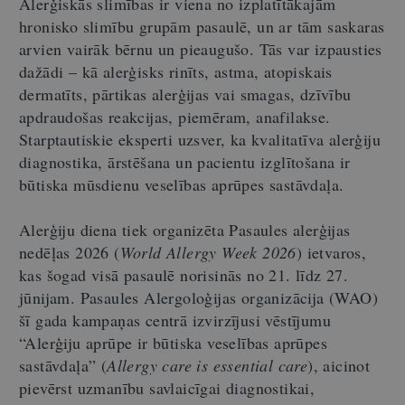
Alerģiskās slimības ir viena no izplatītākajām
hronisko slimību grupām pasaulē, un ar tām saskaras
arvien vairāk bērnu un pieaugušo. Tās var izpausties
dažādi – kā alerģisks rinīts, astma, atopiskais
dermatīts, pārtikas alerģijas vai smagas, dzīvību
apdraudošas reakcijas, piemēram, anafilakse.
Starptautiskie eksperti uzsver, ka kvalitatīva alerģiju
diagnostika, ārstēšana un pacientu izglītošana ir
būtiska mūsdienu veselības aprūpes sastāvdaļa.
Alerģiju diena tiek organizēta Pasaules alerģijas
nedēļas 2026 (
World Allergy Week 2026
) ietvaros,
kas šogad visā pasaulē norisinās no 21. līdz 27.
jūnijam. Pasaules Alergoloģijas organizācija (WAO)
šī gada kampaņas centrā izvirzījusi vēstījumu
“Alerģiju aprūpe ir būtiska veselības aprūpes
sastāvdaļa” (
Allergy care is essential care
), aicinot
pievērst uzmanību savlaicīgai diagnostikai,