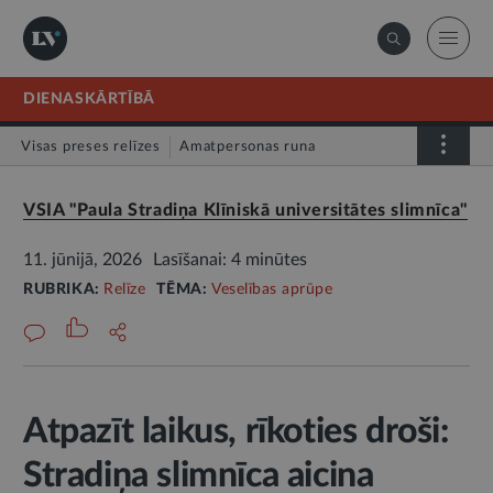
DIENASKĀRTĪBĀ
Visas preses relīzes
Amatpersonas runa
Atklātā vēstule
Relīze
VSIA "Paula Stradiņa Klīniskā universitātes slimnīca"
11. jūnijā, 2026
Lasīšanai: 4 minūtes
RUBRIKA:
Relīze
TĒMA:
Veselības aprūpe
Atpazīt laikus, rīkoties droši:
Stradiņa slimnīca aicina