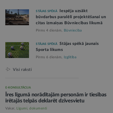
Iespēja uzsākt
STĀJAS SPĒKĀ
būvdarbus paralēli projektēšanai un
citas izmaiņas Būvniecības likumā
Pirms 4 dienām,
Būvniecība
Stājas spēkā jaunais
STĀJAS SPĒKĀ
Sporta likums
Pirms 6 dienām,
Izglītība
Visi raksti
E-KONSULTĀCIJA
Īres līgumā norādītajām personām ir tiesības
īrētajās telpās deklarēt dzīvesvietu
Vakar,
Līgumi, dokumenti