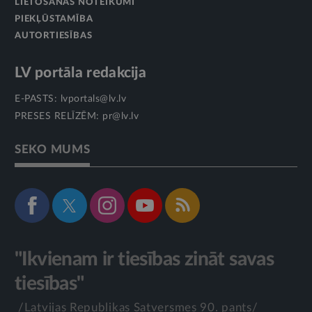
LIETOŠANAS NOTEIKUMI
PIEKĻŪSTAMĪBA
AUTORTIESĪBAS
LV portāla redakcija
E-PASTS:
lvportals@lv.lv
PRESES RELĪZĒM:
pr@lv.lv
SEKO MUMS
"Ikvienam ir tiesības zināt savas
tiesības"
/Latvijas Republikas Satversmes 90. pants/