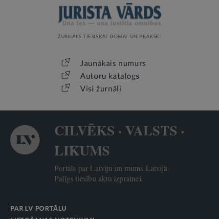
ŽURNĀLS TIESISKAI DOMAI UN PRAKSEI
Jaunākais numurs
Autoru katalogs
Visi žurnāli
CILVĒKS · VALSTS ·
LIKUMS
Portāls par Latviju un mums Latvijā.
Palīgs tiesību aktu izpratnei.
PAR LV PORTĀLU