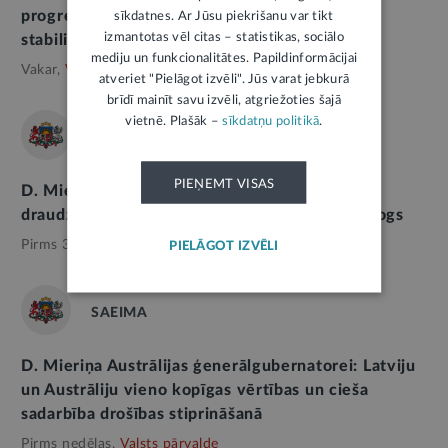
progress ir nozīmīgs visas Eiropas drošībai un
sīkdatnes. Ar Jūsu piekrišanu var tikt
izmantotas vēl citas – statistikas, sociālo
stabilitātei
mediju un funkcionalitātes. Papildinformācijai
Vakar,
Valsts pārvalde
atveriet "Pielāgot izvēli". Jūs varat jebkurā
brīdī mainīt savu izvēli, atgriežoties šajā
vietnē. Plašāk –
sīkdatņu politikā
.
SAEIMA
PIEŅEMT VISAS
D. Mieriņa: Latviju un Azerbaidžānu vieno
draudzīgas attiecības un aktīvs politiskais dialogs
Pirms 3 dienām,
Valsts pārvalde
PIELĀGOT IZVĒLI
SAEIMA
D. Mieriņa Austrālijas ģenerālgubernatorei: Latviju
un Austrāliju vieno kopīgas vērtības un cieša
sadarbība drošības stiprināšanā
Pirms nedēļas,
Valsts pārvalde