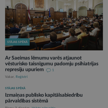
STĀJAS SPĒKĀ
Ar Saeimas lēmumu varēs atjaunot
vēsturisko taisnīgumu padomju psihiatrijas
represiju upuriem
1
Vakar,
Reģistri
STĀJAS SPĒKĀ
Izmaiņas publisko kapitālsabiedrību
pārvaldības sistēmā