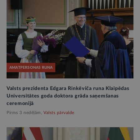
AMATPERSONAS RUNA
Valsts prezidenta Edgara Rinkēviča runa Klaipēdas
Universitātes goda doktora grāda saņemšanas
ceremonijā
Pirms 3 nedēļām,
Valsts pārvalde