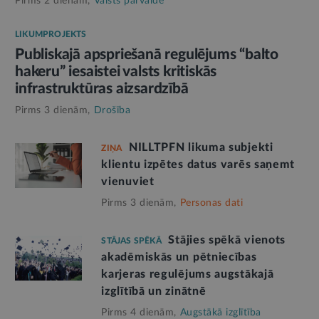
Pirms 2 dienām,
Valsts pārvalde
LIKUMPROJEKTS
Publiskajā apspriešanā regulējums “balto
hakeru” iesaistei valsts kritiskās
infrastruktūras aizsardzībā
Pirms 3 dienām,
Drošība
NILLTPFN likuma subjekti
ZIŅA
klientu izpētes datus varēs saņemt
vienuviet
Pirms 3 dienām,
Personas dati
Stājies spēkā vienots
STĀJAS SPĒKĀ
akadēmiskās un pētniecības
karjeras regulējums augstākajā
izglītībā un zinātnē
Pirms 4 dienām,
Augstākā izglītība