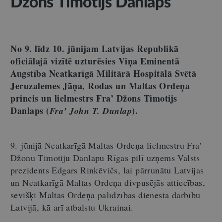
Džons Timotijs Danlaps
No 9. līdz 10. jūnijam Latvijas Republikā
oficiālajā vizītē uzturēsies Viņa Eminentā
Augstība Neatkarīgā Militārā Hospitālā Svētā
Jeruzalemes Jāņa, Rodas un Maltas Ordeņa
princis un lielmestrs Fra’ Džons Timotijs
Danlaps (
).
Fra’ John T. Dunlap
9. jūnijā Neatkarīgā Maltas Ordeņa lielmestru Fra’
Džonu Timotiju Danlapu Rīgas pilī uzņems Valsts
prezidents Edgars Rinkēvičs, lai pārrunātu Latvijas
un Neatkarīgā Maltas Ordeņa divpusējās attiecības,
sevišķi Maltas Ordeņa palīdzības dienesta darbību
Latvijā, kā arī atbalstu Ukrainai.