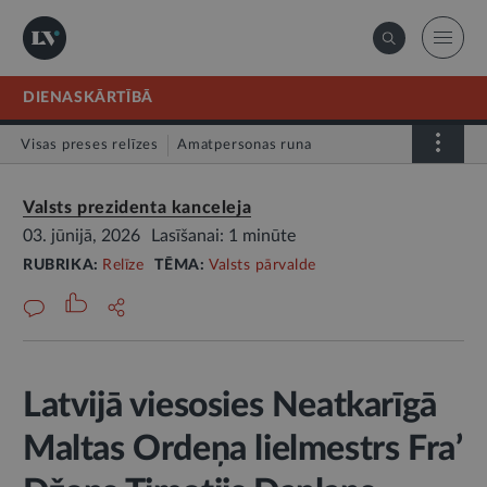
DIENASKĀRTĪBĀ
Visas preses relīzes
Amatpersonas runa
Atklātā vēstule
Relīze
Valsts prezidenta kanceleja
03. jūnijā, 2026
Lasīšanai: 1 minūte
RUBRIKA:
Relīze
TĒMA:
Valsts pārvalde
Latvijā viesosies Neatkarīgā
Maltas Ordeņa lielmestrs Fra’