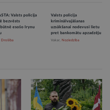
TA: Valsts policija
Valsts policija
ē bezvēsts
kriminālvajāšanas
būtnē esošo Irynu
uzsākšanai nodevusi lietu
u
pret bankomātu apzadzēju
Drošība
Vakar,
Noziedzība