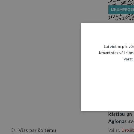
LIKUMPROJ
Publiskajā
“balto hake
kritiskās i
Lai vietne pilnvē
izmantotas vēl citas
Pirms 4 dien
varat 
V
Valsts poli
rūpēsies p
kārtību un
Aglonas sv
Viss par šo tēmu
Vakar,
Drošī