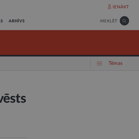
IENĀKT
AS
ARHĪVS
MEKLĒT
Tēmas
vēsts