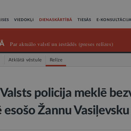
ISES
VIEDOKĻI
DIENASKĀRTĪBĀ
TIESĀS
E-KONSULTĀCIJ
Ā
Par aktuālo valstī un iestādēs (preses relīzes)
a
Atklātā vēstule
Relīze
alsts policija meklē bez
 esošo Žannu Vasiļevsku