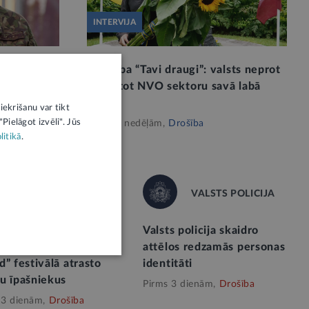
INTERVIJA
un prasmēm
Biedrība “Tavi draugi”: valsts neprot
Veidojas
izmantot NVO sektoru savā labā
sardzībai
2
iekrišanu var tikt
Pielāgot izvēli". Jūs
Pirms 2 nedēļām,
Drošība
litikā
.
VALSTS POLICIJA
VALSTS POLICIJA
s policija aicina
Valsts policija skaidro
ukties “Summer
attēlos redzamās personas
” festivālā atrasto
identitāti
u īpašniekus
Pirms 3 dienām,
Drošība
 3 dienām,
Drošība