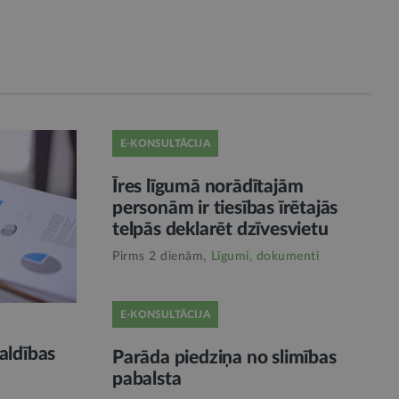
E-KONSULTĀCIJA
Īres līgumā norādītajām
personām ir tiesības īrētajās
telpās deklarēt dzīvesvietu
Pirms 2 dienām,
Līgumi, dokumenti
E-KONSULTĀCIJA
aldības
Parāda piedziņa no slimības
pabalsta