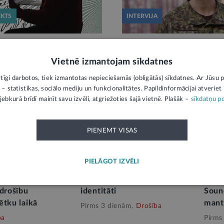
EKTS
INTERVIJA
 apspriešanā regulējums
Bruņoties ar zināšanām 
Vietnē izmantojam sīkdatnes
ru” iesaistei valsts
rīkoties krīzes situācijās. 
nfrastruktūras aizsardzībā
organizācija “Sievietes aiz
rtīgi darbotos, tiek izmantotas nepieciešamās (obligātās) sīkdatnes. Ar Jūsu p
SKUDRAS”
 – statistikas, sociālo mediju un funkcionalitātes. Papildinformācijai atveriet "
ām,
Drošība
jebkurā brīdī mainīt savu izvēli, atgriežoties šajā vietnē. Plašāk –
sīkdatņu po
Pirms nedēļas,
Drošība
PIEŅEMT VISAS
ALSTS POLICIJA
VALSTS POLICIJA
PIELĀGOT IZVĒLI
cija arī šogad
Valsts policija skaidro
Valst
ar sabiedrisko
attēlos redzamo personu
atsa
 drošību
identitāti
Sound
ētku laikā
mant
Pirms 3 dienām,
Drošība
ba
Pirms