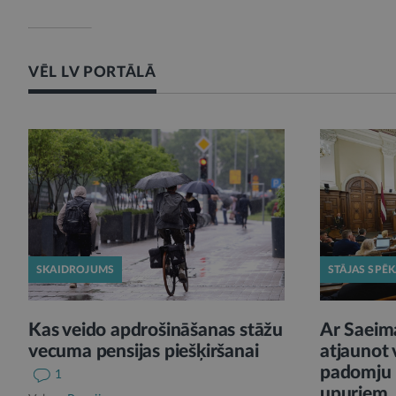
VĒL LV PORTĀLĀ
SKAIDROJUMS
STĀJAS SPĒ
Kas veido apdrošināšanas stāžu
Ar Saeim
vecuma pensijas piešķiršanai
atjaunot 
padomju p
1
upuriem