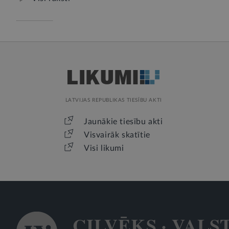
LATVIJAS REPUBLIKAS TIESĪBU AKTI
Jaunākie tiesību akti
Visvairāk skatītie
Visi likumi
CILVĒKS · VALS