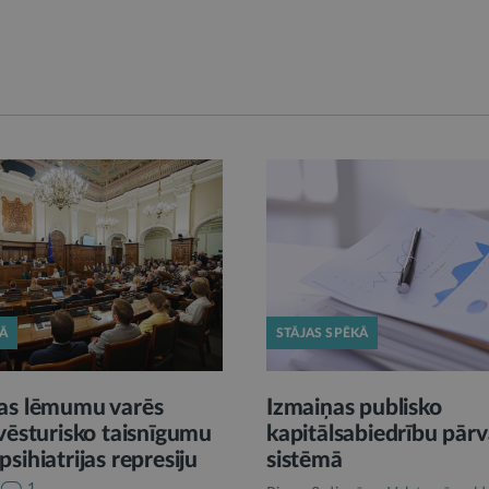
KĀ
STĀJAS SPĒKĀ
as lēmumu varēs
Izmaiņas publisko
vēsturisko taisnīgumu
kapitālsabiedrību pārv
sihiatrijas represiju
sistēmā
1