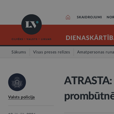
SKAIDROJUMI
NOR
DIENASKĀRTĪB
Sākums
Visas preses relīzes
Amatpersonas run
ATRASTA: V
prombūtnē
Valsts policija