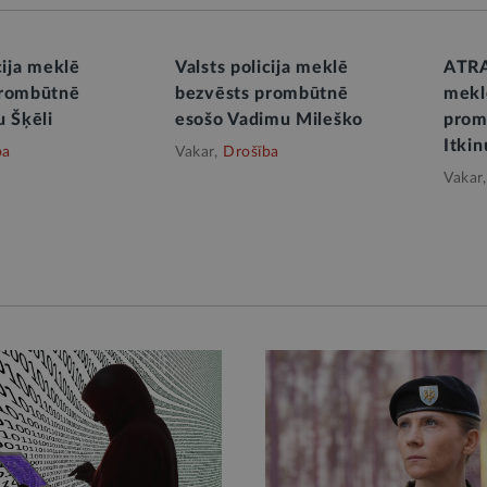
cija meklē
Valsts policija meklē
ATRAS
prombūtnē
bezvēsts prombūtnē
mekl
u Šķēli
esošo Vadimu Mileško
prom
Itkin
ba
Vakar,
Drošība
Vakar,