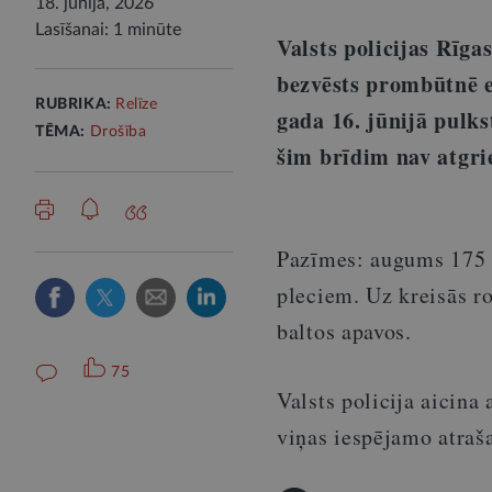
18. jūnijā, 2026
Lasīšanai: 1 minūte
Valsts policijas Rīg
bezvēsts prombūtnē e
RUBRIKA:
Relīze
gada 16. jūnijā pulks
TĒMA:
Drošība
šim brīdim nav atgri
Pazīmes: augums 175 
pleciem. Uz kreisās ro
baltos apavos.
75
Valsts policija aicina
viņas iespējamo atraš