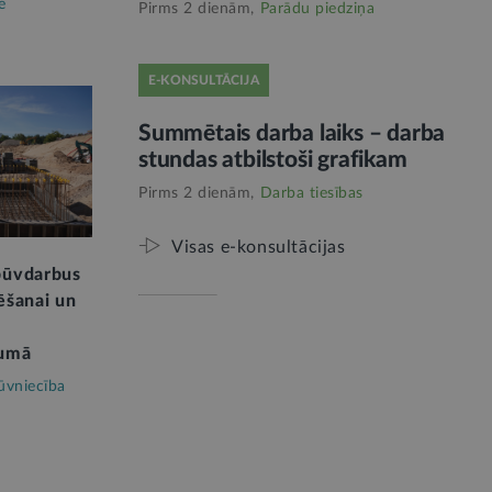
e
Pirms 2 dienām,
Parādu piedziņa
E-KONSULTĀCIJA
Summētais darba laiks – darba
stundas atbilstoši grafikam
Pirms 2 dienām,
Darba tiesības
Visas e-konsultācijas
 būvdarbus
tēšanai un
kumā
ūvniecība