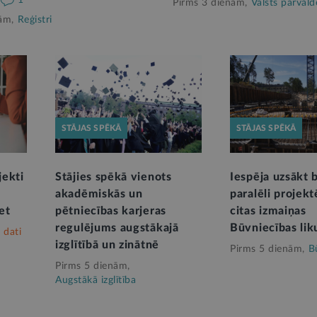
Pirms 3 dienām,
Valsts pārvald
ām,
Reģistri
STĀJAS SPĒKĀ
STĀJAS SPĒKĀ
jekti
Stājies spēkā vienots
Iespēja uzsākt
akadēmiskās un
paralēli projek
et
pētniecības karjeras
citas izmaiņas
regulējums augstākajā
Būvniecības li
 dati
izglītībā un zinātnē
Pirms 5 dienām,
B
Pirms 5 dienām,
Augstākā izglītība