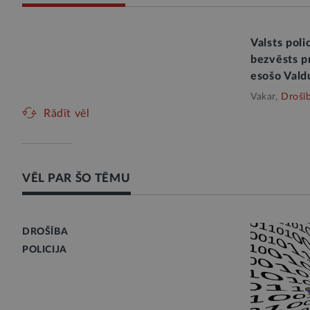
Valsts poli
bezvēsts 
esošo Vald
Vakar,
Drošī
Rādīt vēl
VĒL PAR ŠO TĒMU
DROŠĪBA
POLICIJA