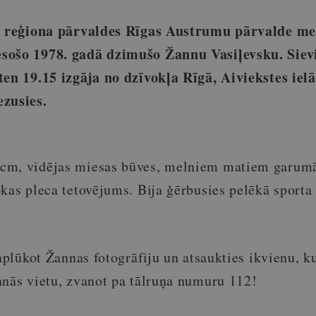
as reģiona pārvaldes Rīgas Austrumu pārvalde me
sošo 1978. gadā dzimušo Žannu Vasiļevsku. Sievi
ten 19.15 izgāja no dzīvokļa Rīgā, Aiviekstes ielā
ezusies.
cm, vidējas miesas būves, melniem matiem garumā
kas pleca tetovējums. Bija ģērbusies pelēkā sporta
 aplūkot Žannas fotogrāfiju un atsaukties ikvienu, k
anās vietu, zvanot pa tālruņa numuru 112!