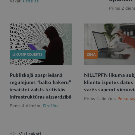
Vakar,
Pensijas
Pirms 2 dien
LIKUMPROJEKTS
ZIŅA
Publiskajā apspriešanā
NILLTPFN likuma sub
regulējums “balto hakeru”
klientu izpētes datus
iesaistei valsts kritiskās
varēs saņemt vienuvi
infrastruktūras aizsardzībā
Pirms 4 dienām,
Personas
Pirms 4 dienām,
Drošība
Visi raksti