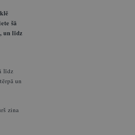
klē
ete šā
, un līdz
 līdz
 tērpā un
urš zina