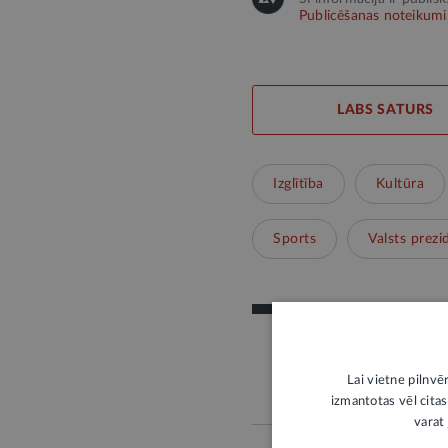
Publicēšanas noteikumi
LABS SATURS
Izglītība
Kultūra
Sports
Valsts prezi
Lai vietne pilnvē
izmantotas vēl citas
varat 