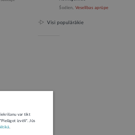
Šodien,
Veselības aprūpe
Visi populārākie
iekrišanu var tikt
Pielāgot izvēli". Jūs
litikā
.