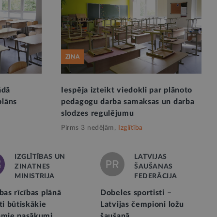
ZIŅA
ādā
Iespēja izteikt viedokli par plānoto
plāns
pedagogu darba samaksas un darba
slodzes regulējumu
Pirms 3 nedēļām,
Izglītība
IZGLĪTĪBAS UN
LATVIJAS
ZINĀTNES
ŠAUŠANAS
MINISTRIJA
FEDERĀCIJA
bas rīcības plānā
Dobeles sportisti –
ti būtiskākie
Latvijas čempioni ložu
amie pasākumi
šaušanā