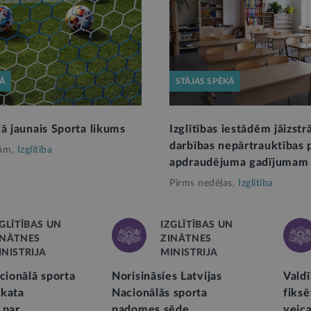
KĀ
STĀJAS SPĒKĀ
kā jaunais Sporta likums
Izglītības iestādēm jāizstr
darbības nepārtrauktības 
ām,
Izglītība
apdraudējuma gadījumam
Pirms nedēļas,
Izglītība
ZGLĪTĪBAS UN
IZGLĪTĪBAS UN
INĀTNES
ZINĀTNES
INISTRIJA
MINISTRIJA
cionālā sporta
Norisināsies Latvijas
Valdī
skata
Nacionālās sporta
fiksē
 par
padomes sēde
veic