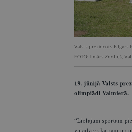
Valsts prezidents Edgars 
FOTO: Ilmārs Znotiņš, Val
19. jūnijā Valsts pr
olimpiādi Valmierā.
“Lielajam sportam piev
vajadzīgs katram no m