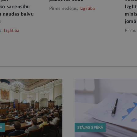
sko sacensību
Izglī
Pirms nedēļas,
Izglītība
n naudas balvu
minis
u
jomā
s,
Izglītība
Pirms
KĀ
STĀJAS SPĒKĀ