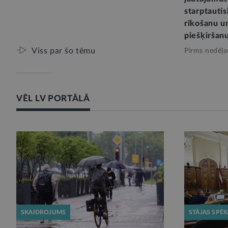
starptauti
rīkošanu u
piešķiršan
Viss par šo tēmu
Pirms nedēļa
VĒL LV PORTĀLĀ
SKAIDROJUMS
STĀJAS SPĒ