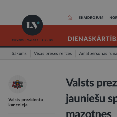
SKAIDROJUMI
NOR
DIENASKĀRTĪB
Sākums
Visas preses relīzes
Amatpersonas run
Valsts prez
jauniešu sp
Valsts prezidenta
kanceleja
mazotnes