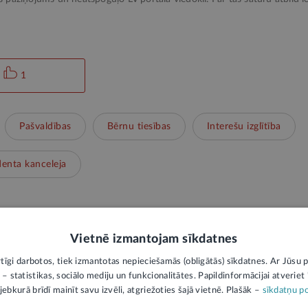
1
Pašvaldības
Bērnu tiesības
Interešu izglītība
denta kanceleja
Vietnē izmantojam sīkdatnes
PIEVIENOT KOMENTĀRU
rtīgi darbotos, tiek izmantotas nepieciešamās (obligātās) sīkdatnes. Ar Jūsu p
 – statistikas, sociālo mediju un funkcionalitātes. Papildinformācijai atveriet "
jebkurā brīdī mainīt savu izvēli, atgriežoties šajā vietnē. Plašāk –
sīkdatņu po