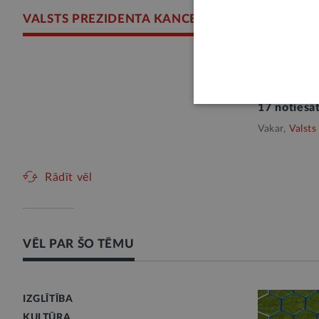
VALSTS PREZIDENTA KANCELEJA
Valsts prez
apžēlošana
17 noties
Vakar,
Valsts
Rādīt vēl
VĒL PAR ŠO TĒMU
IZGLĪTĪBA
KULTŪRA