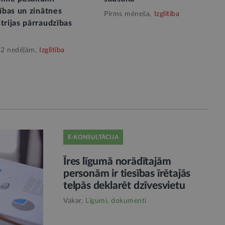
tības un zinātnes
Pirms mēneša,
Izglītība
trijas pārraudzības
 2 nedēļām,
Izglītība
E-KONSULTĀCIJA
Īres līgumā norādītajām
personām ir tiesības īrētajās
telpās deklarēt dzīvesvietu
Vakar,
Līgumi, dokumenti