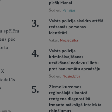
piešķiršanai
Šodien,
Pensijas
3.
Valsts policija skaidro attēlā
redzamās personas
ām spēlēm
identitāti
iens pēc
Vakar,
Noziedzība
orta
4.
Valsts policija
kriminālvajāšanas
uzsākšanai nodevusi lietu
pret bankomātu apzadzēju
 X
Šodien,
Noziedzība
iedalās
5.
o
Ziemeļkurzemes
reģionālajā slimnīcā
rentgena diagnostikā
izmanto mākslīgā intelekta
risinājumus
sūtītājs.