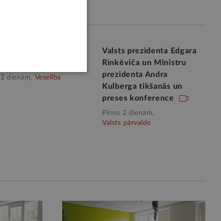
s prezidents tiekas ar
Valsts prezidenta Edgara
ības ministru
Rinkēviča un Ministru
prezidenta Andra
 2 dienām,
Veselība
Kulberga tikšanās un
preses konference
Pirms 2 dienām,
Valsts pārvalde