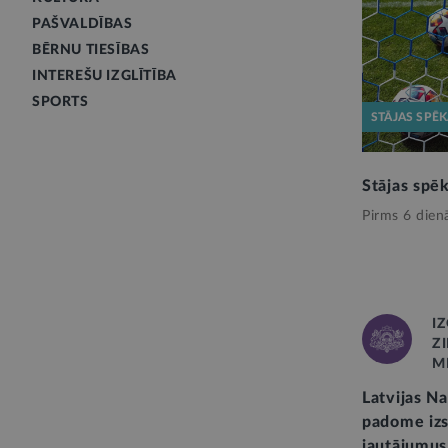
PAŠVALDĪBAS
BĒRNU TIESĪBAS
INTEREŠU IZGLĪTĪBA
SPORTS
STĀJAS SPĒ
Stājas spē
Pirms 6 dien
I
Z
M
Latvijas Na
padome iz
jautājumus