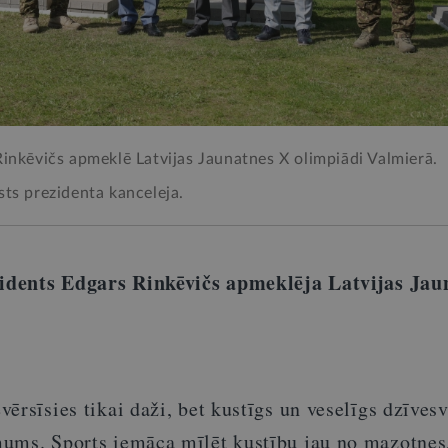
Rinkēvičs apmeklē Latvijas Jaunatnes X olimpiādi Valmierā.
sts prezidenta kanceleja.
ezidents Edgars Rinkēvičs apmeklēja Latvijas Jau
ērsīsies tikai daži, bet kustīgs un veselīgs dzīvesv
ums. Sports iemāca mīlēt kustību jau no mazotnes,