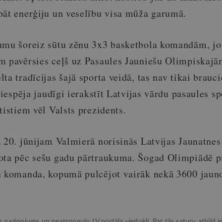
bāt enerģiju un veselību visa mūža garumā.
umu šoreiz sūtu zēnu 3x3 basketbola komandām, jo
m pavērsies ceļš uz Pasaules Jauniešu Olimpiskaj
ta tradīcijas šajā sporta veidā, tas nav tikai brauc
 iespēja jaudīgi ierakstīt Latvijas vārdu pasaules sp
tistiem vēl Valsts prezidents.
z 20. jūnijam Valmierā norisinās Latvijas Jaunatnes
ota pēc sešu gadu pārtraukuma. Šogad Olimpiādē p
u komanda, kopumā pulcējot vairāk nekā 3600 jaun
ks paziņojums un neatspoguļo LV portāla viedokli. Par tās saturu atbild ie