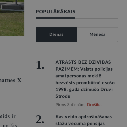
POPULĀRĀKAIS
Dienas
Mēneša
1.
ATRASTS BEZ DZĪVĪBAS
PAZĪMĒM: Valsts policijas
amatpersonas meklē
natnes X
bezvēsts prombūtnē esošo
1998. gadā dzimušo Druvi
Strodu
Pirms 3 dienām,
Drošība
eids ir
2.
Kas veido apdrošināšanas
 un šis
stāžu vecuma pensijas