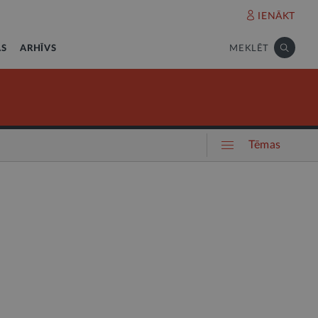
IENĀKT
AS
ARHĪVS
MEKLĒT
Tēmas