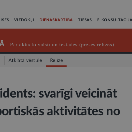
ISES
VIEDOKĻI
DIENASKĀRTĪBĀ
TIESĀS
E-KONSULTĀCIJ
Ā
Par aktuālo valstī un iestādēs (preses relīzes)
a
Atklātā vēstule
Relīze
idents: svarīgi veicināt
ortiskās aktivitātes no