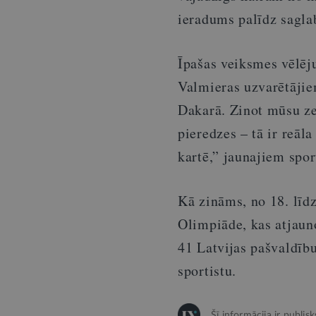
ieradums palīdz sagla
Īpašas veiksmes vēlēj
Valmieras uzvarētājie
Dakarā. Zinot mūsu zel
pieredzes – tā ir reāla
kartē,” jaunajiem spor
Kā zināms, no 18. līd
Olimpiāde, kas atjaun
41 Latvijas pašvaldīb
sportistu.
Šī informācija ir publis