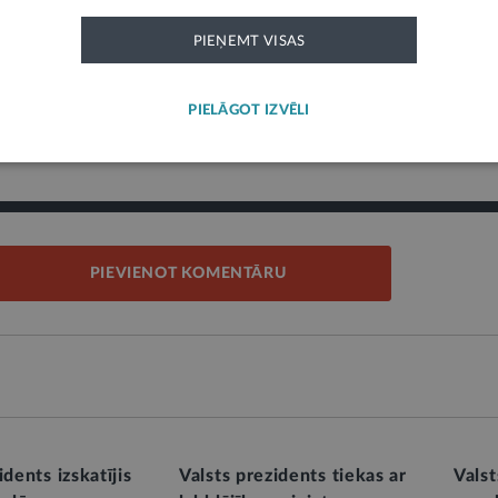
PIEŅEMT VISAS
etas
Drošība
Amatpersona
Ārpolitika
PIELĀGOT IZVĒLI
mātija
Reliģija
Valsts prezidents
PIEVIENOT KOMENTĀRU
idents izskatījis
Valsts prezidents tiekas ar
Valst