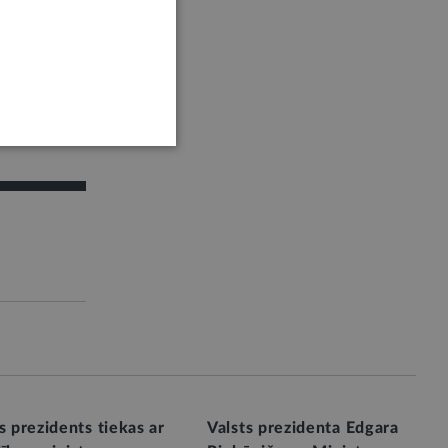
s prezidents tiekas ar
Valsts prezidenta Edgara