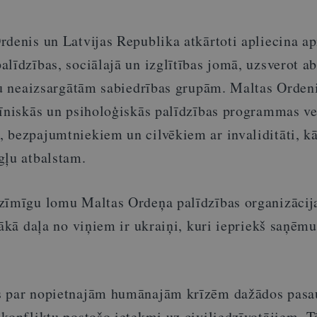
rdenis un Latvijas Republika atkārtoti apliecina 
līdzības, sociālajā un izglītības jomā, uzsverot a
stu neaizsargātām sabiedrības grupām. Maltas Ordeni
cīniskās un psiholoģiskās palīdzības programmas v
 bezpajumtniekiem un cilvēkiem ar invaliditāti, kā
gļu atbalstam.
zīmīgu lomu Maltas Ordeņa palīdzības organizācij
lākā daļa no viņiem ir ukraiņi, kuri iepriekš saņēmu
s par nopietnajām humānajām krīzēm dažādos pasa
konfliktu postošo ietekmi uz civiliedzīvotājiem. T