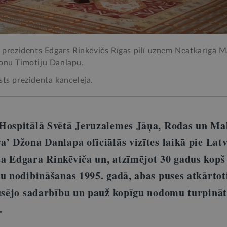
s prezidents Edgars Rinkēvičs Rīgas pilī uzņem Neatkarīgā M
žonu Timotiju Danlapu.
sts prezidenta kanceleja.
Hospitālā Svētā Jeruzalemes Jāņa, Rodas un Ma
’ Džona Danlapa oficiālās vizītes laikā pie Latv
a Edgara Rinkēviča un, atzīmējot 30 gadus kopš
bu nodibināšanas 1995. gadā, abas puses atkārtot
pusējo sadarbību un pauž kopīgu nodomu turpināt
.