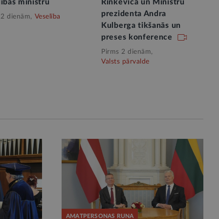
ības ministru
Rinkēviča un Ministru
prezidenta Andra
 2 dienām,
Veselība
Kulberga tikšanās un
preses konference
Pirms 2 dienām,
Valsts pārvalde
AMATPERSONAS RUNA