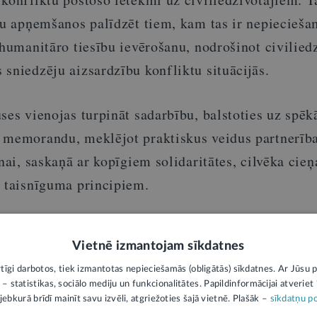
vu apņemšanos palīdzēt tiem, kam tas ir nepiecieša
 humanitāro tiesību ievērošanu, nodrošinot civilied
sniedzēju aizsardzību konfliktu situācijās.
ses vienojas turpināt sadarbību, balstoties uz spēk
 memorandu, meklējot praktiskus veidus partnerība
anai, saskaņā ar kopīgiem solidaritātes, cilvēka cieņ
ā taisnīguma principiem.
ks paziņojums un neatspoguļo LV portāla viedokli. Par tās saturu atbild ie
Vietnē izmantojam sīkdatnes
rtīgi darbotos, tiek izmantotas nepieciešamās (obligātās) sīkdatnes. Ar Jūsu p
 – statistikas, sociālo mediju un funkcionalitātes. Papildinformācijai atveriet "
jebkurā brīdī mainīt savu izvēli, atgriežoties šajā vietnē. Plašāk –
sīkdatņu po
1