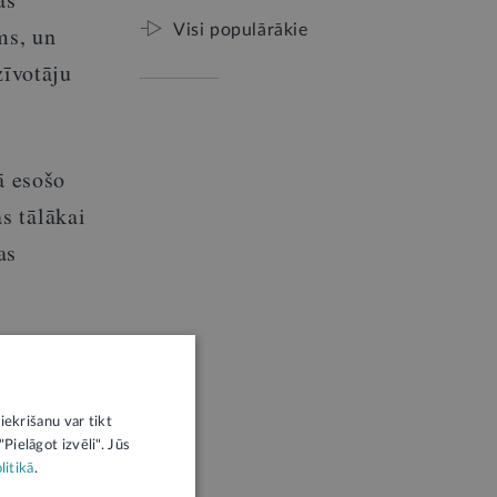
ms, un
Visi populārākie
zīvotāju
ā esošo
s tālākai
as
sūtītājs.
iekrišanu var tikt
Pielāgot izvēli". Jūs
litikā
.