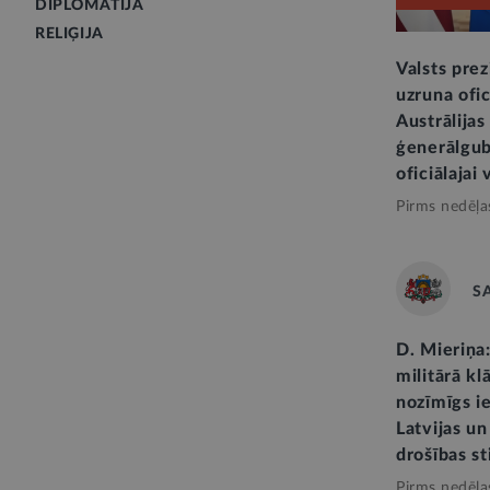
DIPLOMĀTIJA
RELIĢIJA
Valsts prez
uzruna ofic
Austrālijas
ģenerālgub
oficiālajai 
Pirms nedēļa
S
D. Mieriņa
militārā kl
nozīmīgs i
Latvijas un
drošības st
Pirms nedēļa