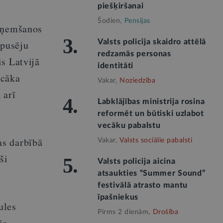
piešķiršanai
Šodien,
Pensijas
apņemšanos
3.
Valsts policija skaidro attēlā
bpusēju
redzamās personas
s Latvijā
identitāti
ecāka
Vakar,
Noziedzība
 arī
4.
Labklājības ministrija rosina
reformēt un būtiski uzlabot
vecāku pabalstu
as darbībā
Vakar,
Valsts sociālie pabalsti
ši
5.
Valsts policija aicina
atsaukties “Summer Sound”
festivālā atrasto mantu
īpašniekus
ules
Pirms 2 dienām,
Drošība
ās