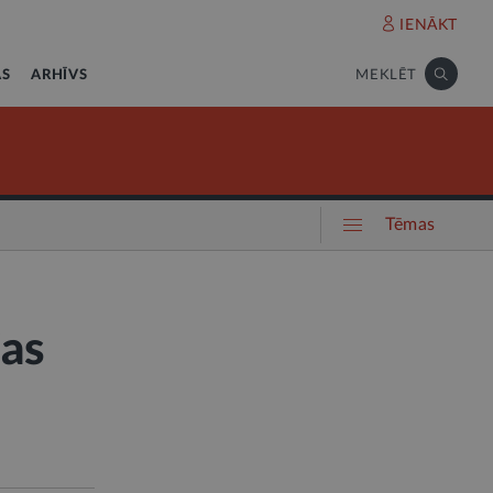
IENĀKT
AS
ARHĪVS
MEKLĒT
Tēmas
jas