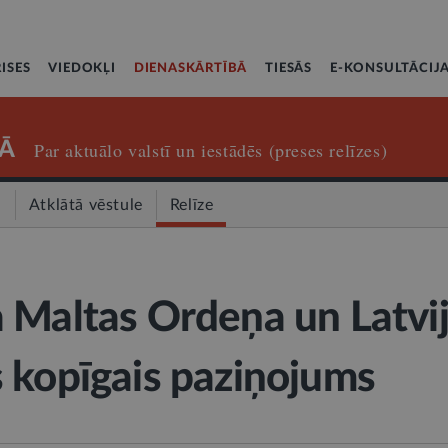
ISES
VIEDOKĻI
DIENASKĀRTĪBĀ
TIESĀS
E-KONSULTĀCIJ
Ā
Par aktuālo valstī un iestādēs (preses relīzes)
a
Atklātā vēstule
Relīze
 Maltas Ordeņa un Latvi
 kopīgais paziņojums