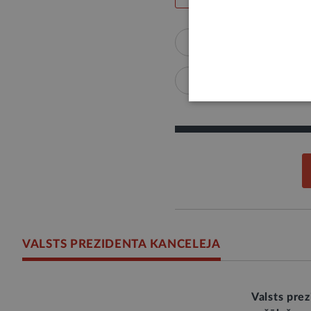
Valsts pārvalde
Ārli
Cilvēktiesības
Diplo
VALSTS PREZIDENTA KANCELEJA
Valsts prez