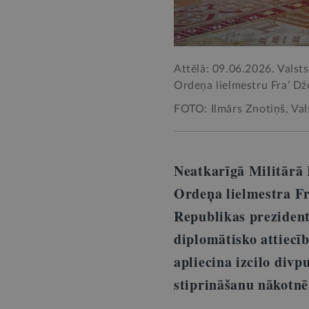
Attēlā: 09.06.2026. Valst
Ordeņa lielmestru Fra’ D
FOTO: Ilmārs Znotiņš, Val
Neatkarīgā Militārā 
Ordeņa lielmestra Fra
Republikas prezident
diplomātisko attiecī
apliecina izcilo div
stiprināšanu nākotnē