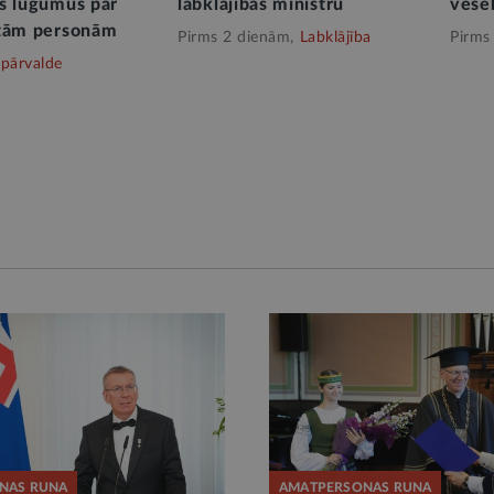
s lūgumus par
labklājības ministru
vesel
ātām personām
Pirms 2 dienām,
Labklājība
Pirms
 pārvalde
NAS RUNA
AMATPERSONAS RUNA