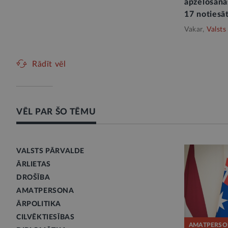
apžēlošana
17 noties
Vakar,
Valsts
Rādīt vēl
VĒL PAR ŠO TĒMU
VALSTS PĀRVALDE
ĀRLIETAS
DROŠĪBA
AMATPERSONA
ĀRPOLITIKA
CILVĒKTIESĪBAS
AMATPERSO