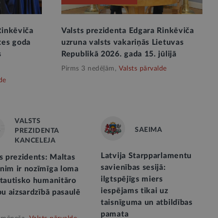
Rinkēviča
Valsts prezidenta Edgara Rinkēviča
tes goda
uzruna valsts vakariņās Lietuvas
s
Republikā 2026. gada 15. jūlijā
Pirms 3 nedēļām,
Valsts pārvalde
de
VALSTS
SAEIMA
PREZIDENTA
KANCELEJA
Latvija Starpparlamentu
s prezidents: Maltas
savienības sesijā:
nim ir nozīmīga loma
ilgtspējīgs miers
ptautisko humanitāro
iespējams tikai uz
bu aizsardzībā pasaulē
taisnīguma un atbildības
pamata