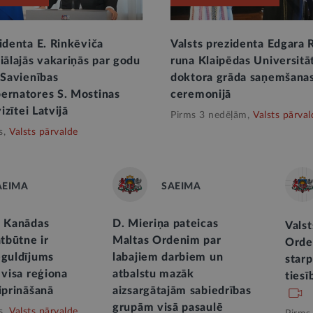
identa E. Rinkēviča
Valsts prezidenta Edgara 
iālajās vakariņās par godu
runa Klaipēdas Universitā
 Savienības
doktora grāda saņemšana
ernatores S. Mostinas
ceremonijā
vizītei Latvijā
Pirms 3 nedēļām,
Valsts pārval
s,
Valsts pārvalde
AEIMA
SAEIMA
: Kanādas
D. Mieriņa pateicas
Valst
ātbūtne ir
Maltas Ordenim par
Orde
eguldījums
labajiem darbiem un
star
 visa reģiona
atbalstu mazāk
tiesī
iprināšanā
aizsargātajām sabiedrības
grupām visā pasaulē
s,
Valsts pārvalde