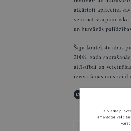
atkārtoti apliecina sa
veicināt starptautisko
un humānās palīdzības 
Šajā kontekstā abas pu
2008. gada saprašanās
attīstībai un veicināš
ievērošanas un sociāl
Šī informācija ir publis
Publicēšanas noteikumi
Lai vietne pilnvē
izmantotas vēl citas
varat 
LABS SATURS