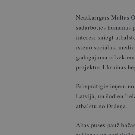
Neatkarīgais Maltas O
sadarboties humānās pa
interesi sniegt atbal
īsteno sociālās, medi
gadagājuma cilvēkiem,
projektus Ukrainas bē
Brīvprātīgie ieņem no
Latvijā, un šodien lie
atbalstu no Ordeņa.
Abas puses pauž baža
reģionos un notiekošo 