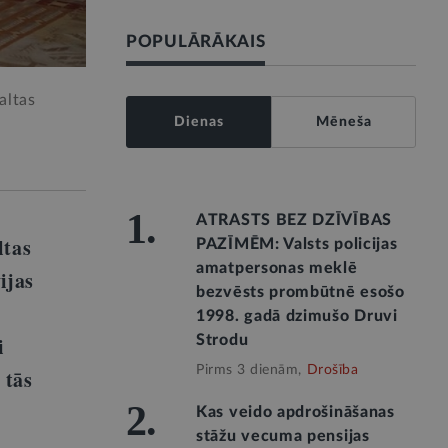
POPULĀRĀKAIS
altas
Dienas
Mēneša
1.
ATRASTS BEZ DZĪVĪBAS
ltas
PAZĪMĒM: Valsts policijas
amatpersonas meklē
ijas
bezvēsts prombūtnē esošo
1998. gadā dzimušo Druvi
i
Strodu
Pirms 3 dienām,
Drošība
 tās
2.
Kas veido apdrošināšanas
stāžu vecuma pensijas