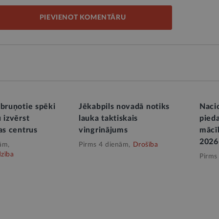
PIEVIENOT KOMENTĀRU
 bruņotie spēki
Jēkabpils novadā notiks
Nacio
 izvērst
lauka taktiskais
pieda
as centrus
vingrinājums
mācī
2026
ām,
Pirms 4 dienām,
Drošība
dzība
Pirms