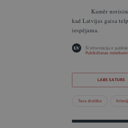
Kamēr norisinās kri
kad Latvijas gaisa telp
iespējama.
Šī informācija ir publis
Publicēšanas noteikumi
LABS SATURS
Tava drošība
Krievi