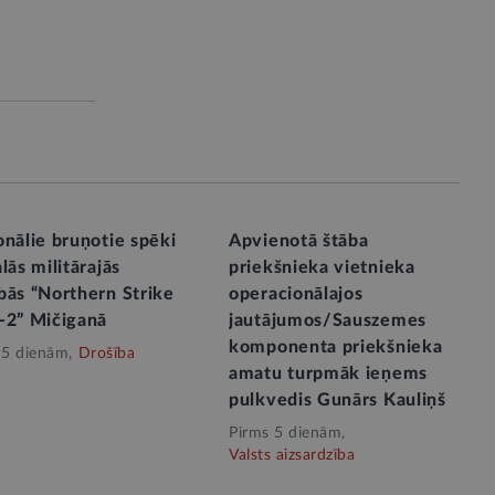
nālie bruņotie spēki
Apvienotā štāba
lās militārajās
priekšnieka vietnieka
bās “Northern Strike
operacionālajos
-2” Mičiganā
jautājumos/Sauszemes
komponenta priekšnieka
 5 dienām,
Drošība
amatu turpmāk ieņems
pulkvedis Gunārs Kauliņš
Pirms 5 dienām,
Valsts aizsardzība