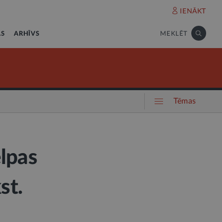
IENĀKT
AS
ARHĪVS
MEKLĒT
Tēmas
elpas
st.