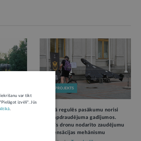
LIKUMPROJEKTS
iekrišanu var tikt
Pielāgot izvēli". Jūs
litikā
.
cībai
Likumā regulēs pasākumu norisi
 gaisa
gaisa apdraudējuma gadījumos.
jumā
Ieviesīs dronu nodarīto zaudējumu
kompensācijas mehānismu