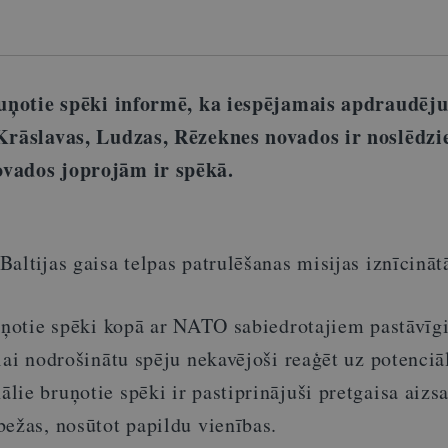
e spēki informē, ka iespējamais apdraudēj
Krāslavas, Ludzas, Rēzeknes novados ir noslēdzie
vados joprojām ir spēkā.
altijas gaisa telpas patrulēšanas misijas iznīcinātā
 spēki kopā ar NATO sabiedrotajiem pastāvīg
lai nodrošinātu spēju nekavējoši reaģēt uz potenciā
ie bruņotie spēki ir pastiprinājuši pretgaisa aizs
bežas, nosūtot papildu vienības.