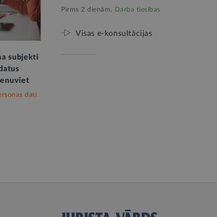
Pirms 2 dienām,
Darba tiesības
Visas e-konsultācijas
a subjekti
 datus
ienuviet
ersonas dati