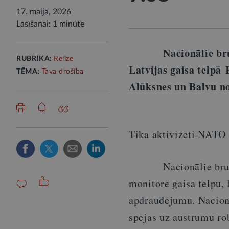
17. maijā, 2026
Lasīšanai: 1 minūte
Nacionālie bruņoti
RUBRIKA:
Relīze
Latvijas gaisa telpā 
TĒMA:
Tava drošība
Alūksnes un Balvu no
Tika aktivizēti NATO B
Nacionālie bruņotie
monitorē gaisa telpu, 
apdraudējumu. Nacionāl
spējas uz austrumu ro