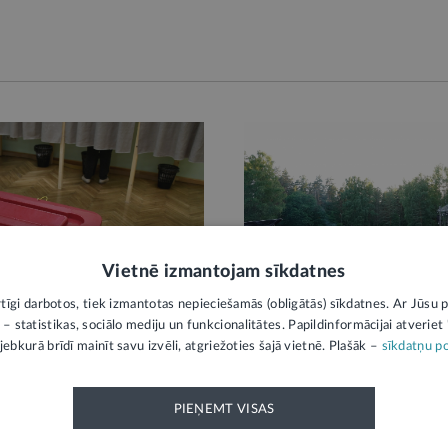
Vietnē izmantojam sīkdatnes
KĀ
STĀJAS SPĒKĀ
rtīgi darbotos, tiek izmantotas nepieciešamās (obligātās) sīkdatnes. Ar Jūsu p
 – statistikas, sociālo mediju un funkcionalitātes. Papildinformācijai atveriet "
jebkurā brīdī mainīt savu izvēli, atgriežoties šajā vietnē. Plašāk –
sīkdatņu po
uma gadījumā Saeimas
Stājas spēkā regulējums rī
ienā varēs lemt par
publisko pasākumu norisei
 laika pagarināšanu
telpas apdraudējuma gadī
PIEŅEMT VISAS
s,
Tava drošība
Pirms nedēļas,
Tava drošība