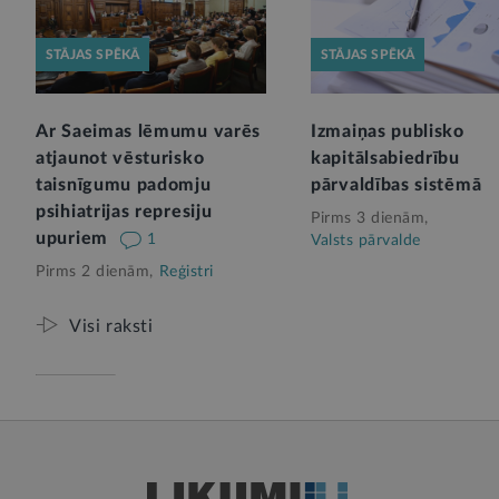
STĀJAS SPĒKĀ
STĀJAS SPĒKĀ
Ar Saeimas lēmumu varēs
Izmaiņas publisko
atjaunot vēsturisko
kapitālsabiedrību
taisnīgumu padomju
pārvaldības sistēmā
psihiatrijas represiju
Pirms 3 dienām,
upuriem
1
Valsts pārvalde
Pirms 2 dienām,
Reģistri
Visi raksti