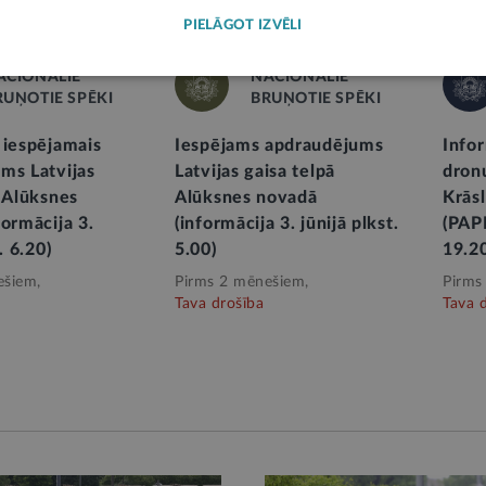
PIELĀGOT IZVĒLI
ACIONĀLIE
NACIONĀLIE
RUŅOTIE SPĒKI
BRUŅOTIE SPĒKI
 iespējamais
Iespējams apdraudējums
Infor
ms Latvijas
Latvijas gaisa telpā
dron
ā Alūksnes
Alūksnes novadā
Krās
formācija 3.
(informācija 3. jūnijā plkst.
(PAP
. 6.20)
5.00)
19.2
ešiem,
Pirms 2 mēnešiem,
Pirms
Tava drošība
Tava 