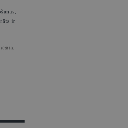
šanās,
rāts ir
sūtītājs.