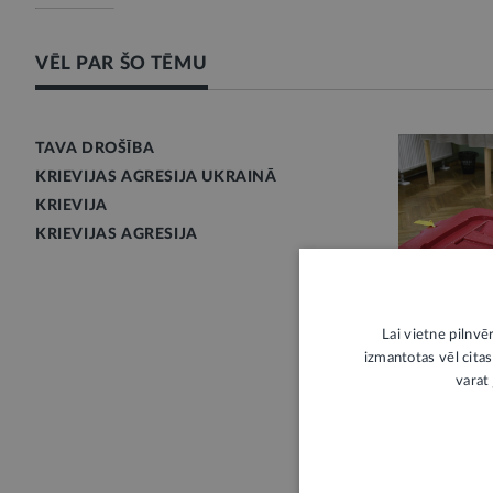
VĒL PAR ŠO TĒMU
TAVA DROŠĪBA
KRIEVIJAS AGRESIJA UKRAINĀ
KRIEVIJA
KRIEVIJAS AGRESIJA
STĀJAS SPĒ
Lai vietne pilnvē
izmantotas vēl citas
varat 
Apdraudēj
vēlēšanu d
balsošanas
Pirms nedēļa