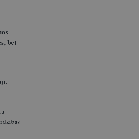
ums
s, bet
ji.
i
lu
ardzības