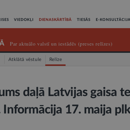
ISES
VIEDOKĻI
DIENASKĀRTĪBĀ
TIESĀS
E-KONSULTĀCIJ
Ā
Par aktuālo valstī un iestādēs (preses relīzes)
a
Atklātā vēstule
Relīze
ms daļā Latvijas gaisa t
 Informācija 17. maija plk