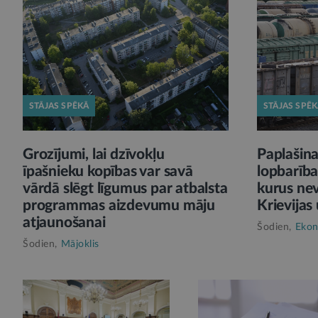
STĀJAS SPĒKĀ
STĀJAS SPĒ
Grozījumi, lai dzīvokļu
Paplašina
īpašnieku kopības var savā
lopbarība
vārdā slēgt līgumus par atbalsta
kurus nev
programmas aizdevumu māju
Krievijas 
atjaunošanai
Šodien,
Ekon
Šodien,
Mājoklis