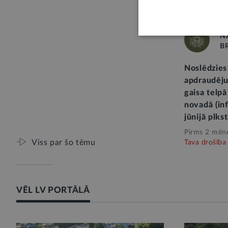
N
B
Noslēdzies
apdraudēju
gaisa telp
novadā (in
jūnijā plkst
Pirms 2 mēn
Viss par šo tēmu
Tava drošība
VĒL LV PORTĀLĀ