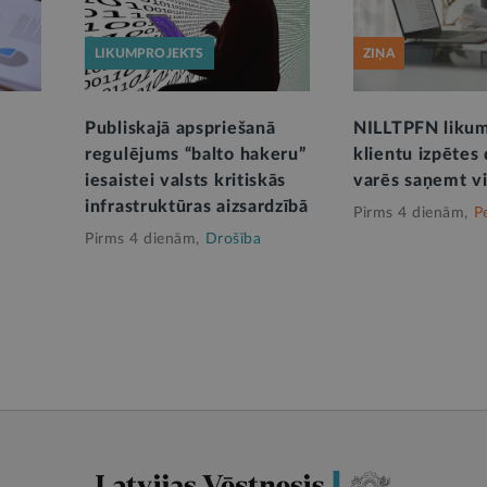
LIKUMPROJEKTS
ZIŅA
Publiskajā apspriešanā
NILLTPFN likum
regulējums “balto hakeru”
klientu izpētes
iesaistei valsts kritiskās
varēs saņemt v
infrastruktūras aizsardzībā
Pirms 4 dienām,
P
Pirms 4 dienām,
Drošība