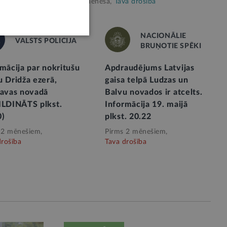
Pirms mēneša,
Tava drošība
NACIONĀLIE
VALSTS POLICIJA
BRUŅOTIE SPĒKI
mācija par nokritušu
Apdraudējums Latvijas
u Dridža ezerā,
gaisa telpā Ludzas un
lavas novadā
Balvu novados ir atcelts.
ILDINĀTS plkst.
Informācija 19. maijā
0)
plkst. 20.22
 2 mēnešiem,
Pirms 2 mēnešiem,
drošība
Tava drošība