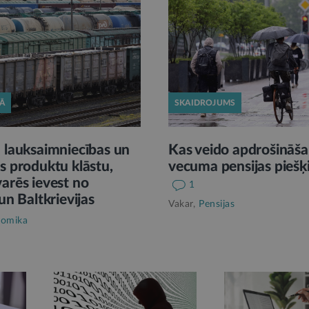
KĀ
SKAIDROJUMS
 lauksaimniecības un
Kas veido apdrošināša
s produktu klāstu,
vecuma pensijas piešķ
arēs ievest no
1
un Baltkrievijas
Vakar,
Pensijas
omika