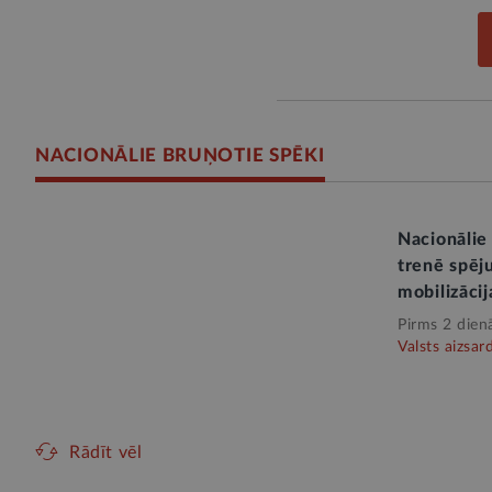
NACIONĀLIE BRUŅOTIE SPĒKI
Nacionālie
trenē spēju
mobilizācij
Pirms 2 dien
Valsts aizsar
Rādīt vēl