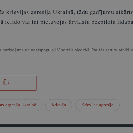
evijas agresija Ukrainā, tādu gadījumu atkārto
ā ielido vai tai pietuvojas ārvalstu bezpilota lidapa
ks paziņojums un neatspoguļo LV portāla viedokli. Par tās saturu atbild ie
jas agresija Ukrainā
Krievija
Krievijas agresija