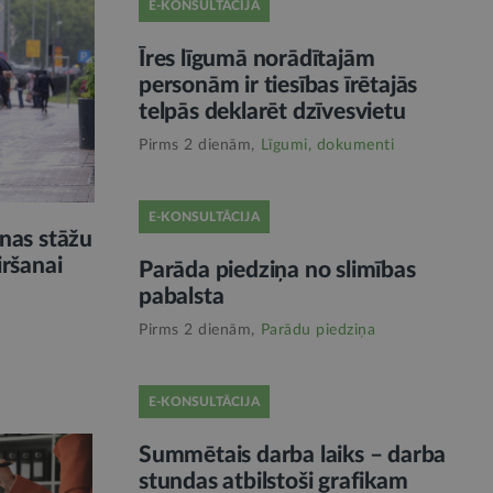
E-KONSULTĀCIJA
Īres līgumā norādītajām
personām ir tiesības īrētajās
telpās deklarēt dzīvesvietu
Pirms 2 dienām,
Līgumi, dokumenti
E-KONSULTĀCIJA
nas stāžu
iršanai
Parāda piedziņa no slimības
pabalsta
Pirms 2 dienām,
Parādu piedziņa
E-KONSULTĀCIJA
Summētais darba laiks – darba
stundas atbilstoši grafikam