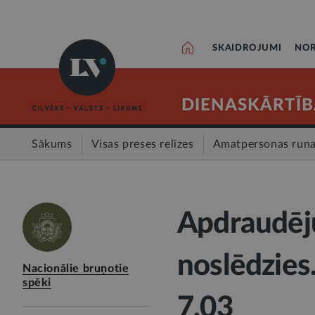
SKAIDROJUMI
NOR
DIENASKĀRTĪB
Sākums
Visas preses relīzes
Amatpersonas run
Apdraudēju
noslēdzies.
Nacionālie bruņotie
spēki
7.03