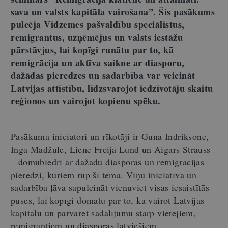
sava un valsts kapitāla vairošana”. Šis pasākums
pulcēja Vidzemes pašvaldību speciālistus,
remigrantus, uzņēmējus un valsts iestāžu
pārstāvjus, lai kopīgi runātu par to, kā
remigrācija un aktīva saikne ar diasporu,
dažādas pieredzes un sadarbība var veicināt
Latvijas attīstību, līdzsvarojot iedzīvotāju skaitu
reģionos un vairojot kopienu spēku.
Pasākuma iniciatori un rīkotāji ir Guna Indriksone,
Inga Madžule, Liene Freija Lund un Aigars Strauss
– domubiedri ar dažādu diasporas un remigrācijas
pieredzi, kuriem rūp šī tēma. Viņu iniciatīva un
sadarbība ļāva sapulcināt vienuviet visas iesaistītās
puses, lai kopīgi domātu par to, kā vairot Latvijas
kapitālu un pārvarēt sadalījumu starp vietējiem,
remigrantiem un diasporas latviešiem.