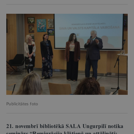
Publicitātes foto
21. novembrī bibliotēkā SALA Ungurpilī notika
seminārs “Remigrācija klātienē un attālināti: