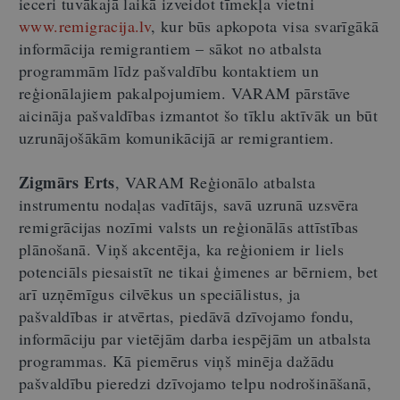
ieceri tuvākajā laikā izveidot tīmekļa vietni
www.remigracija.lv
, kur būs apkopota visa svarīgākā
informācija remigrantiem – sākot no atbalsta
programmām līdz pašvaldību kontaktiem un
reģionālajiem pakalpojumiem. VARAM pārstāve
aicināja pašvaldības izmantot šo tīklu aktīvāk un būt
uzrunājošākām komunikācijā ar remigrantiem.
Zigmārs Erts
, VARAM Reģionālo atbalsta
instrumentu nodaļas vadītājs, savā uzrunā uzsvēra
remigrācijas nozīmi valsts un reģionālās attīstības
plānošanā. Viņš akcentēja, ka reģioniem ir liels
potenciāls piesaistīt ne tikai ģimenes ar bērniem, bet
arī uzņēmīgus cilvēkus un speciālistus, ja
pašvaldības ir atvērtas, piedāvā dzīvojamo fondu,
informāciju par vietējām darba iespējām un atbalsta
programmas. Kā piemērus viņš minēja dažādu
pašvaldību pieredzi dzīvojamo telpu nodrošināšanā,