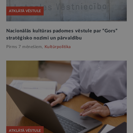
ATKLĀTĀ VĒSTULE
Nacionālās kultūras padomes vēstule par “Gors”
stratēģisko nozīmi un pārvaldību
Pirms 7 mēnešiem,
Kultūrpolitika
ATKLĀTĀ VĒSTULE