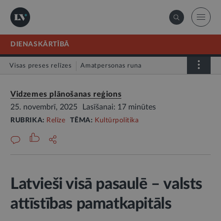
DIENASKĀRTĪBĀ
Visas preses relīzes
Amatpersonas runa
Atklātā vēstule
Relīze
Vidzemes plānošanas reģions
25. novembrī, 2025
Lasīšanai: 17 minūtes
RUBRIKA:
Relīze
TĒMA:
Kultūrpolitika
Latvieši visā pasaulē – valsts
attīstības pamatkapitāls