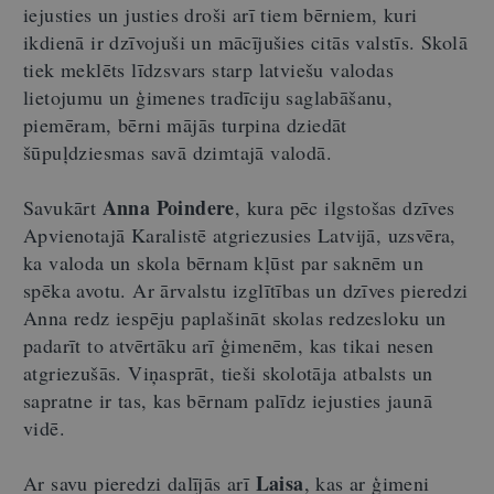
iejusties un justies droši arī tiem bērniem, kuri
ikdienā ir dzīvojuši un mācījušies citās valstīs. Skolā
tiek meklēts līdzsvars starp latviešu valodas
lietojumu un ģimenes tradīciju saglabāšanu,
piemēram, bērni mājās turpina dziedāt
šūpuļdziesmas savā dzimtajā valodā.
Anna Poindere
Savukārt
, kura pēc ilgstošas dzīves
Apvienotajā Karalistē atgriezusies Latvijā, uzsvēra,
ka valoda un skola bērnam kļūst par saknēm un
spēka avotu. Ar ārvalstu izglītības un dzīves pieredzi
Anna redz iespēju paplašināt skolas redzesloku un
padarīt to atvērtāku arī ģimenēm, kas tikai nesen
atgriezušās. Viņasprāt, tieši skolotāja atbalsts un
sapratne ir tas, kas bērnam palīdz iejusties jaunā
vidē.
Laisa
Ar savu pieredzi dalījās arī
, kas ar ģimeni