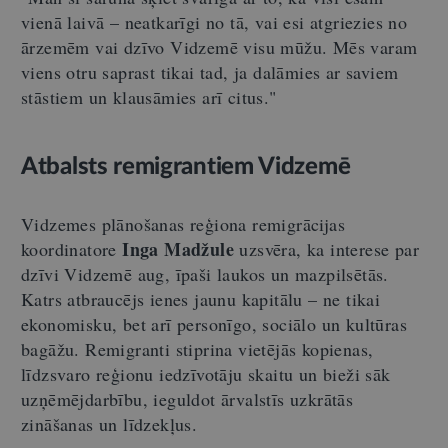
vienā laivā – neatkarīgi no tā, vai esi atgriezies no
ārzemēm vai dzīvo Vidzemē visu mūžu. Mēs varam
viens otru saprast tikai tad, ja dalāmies ar saviem
stāstiem un klausāmies arī citus."
Atbalsts remigrantiem Vidzemē
Vidzemes plānošanas reģiona remigrācijas
Inga Madžule
koordinatore
uzsvēra, ka interese par
dzīvi Vidzemē aug, īpaši laukos un mazpilsētās.
Katrs atbraucējs ienes jaunu kapitālu – ne tikai
ekonomisku, bet arī personīgo, sociālo un kultūras
bagāžu. Remigranti stiprina vietējās kopienas,
līdzsvaro reģionu iedzīvotāju skaitu un bieži sāk
uzņēmējdarbību, ieguldot ārvalstīs uzkrātās
zināšanas un līdzekļus.