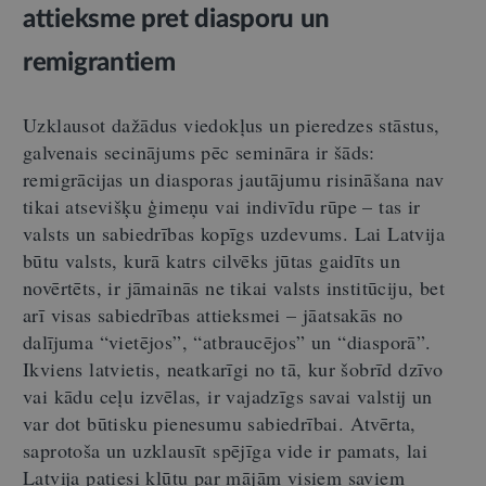
attieksme pret diasporu un
remigrantiem
Uzklausot dažādus viedokļus un pieredzes stāstus,
galvenais secinājums pēc semināra ir šāds:
remigrācijas un diasporas jautājumu risināšana nav
tikai atsevišķu ģimeņu vai indivīdu rūpe – tas ir
valsts un sabiedrības kopīgs uzdevums. Lai Latvija
būtu valsts, kurā katrs cilvēks jūtas gaidīts un
novērtēts, ir jāmainās ne tikai valsts institūciju, bet
arī visas sabiedrības attieksmei – jāatsakās no
dalījuma “vietējos”, “atbraucējos” un “diasporā”.
Ikviens latvietis, neatkarīgi no tā, kur šobrīd dzīvo
vai kādu ceļu izvēlas, ir vajadzīgs savai valstij un
var dot būtisku pienesumu sabiedrībai. Atvērta,
saprotoša un uzklausīt spējīga vide ir pamats, lai
Latvija patiesi kļūtu par mājām visiem saviem