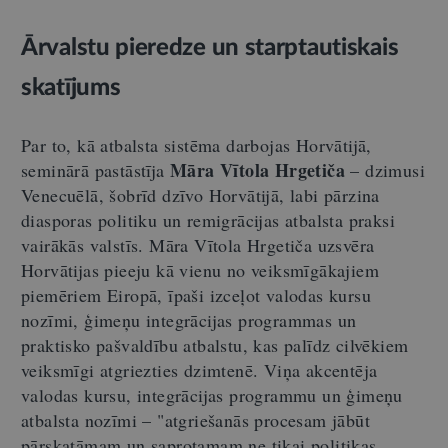
Ārvalstu pieredze un starptautiskais
skatījums
Par to, kā atbalsta sistēma darbojas Horvātijā,
Māra Vītola Hrgetiča
seminārā pastāstīja
– dzimusi
Venecuēlā, šobrīd dzīvo Horvātijā, labi pārzina
diasporas politiku un remigrācijas atbalsta praksi
vairākās valstīs. Māra Vītola Hrgetiča uzsvēra
Horvātijas pieeju kā vienu no veiksmīgākajiem
piemēriem Eiropā, īpaši izceļot valodas kursu
nozīmi, ģimeņu integrācijas programmas un
praktisko pašvaldību atbalstu, kas palīdz cilvēkiem
veiksmīgi atgriezties dzimtenē. Viņa akcentēja
valodas kursu, integrācijas programmu un ģimeņu
atbalsta nozīmi – "atgriešanās procesam jābūt
pārskatāmam un saprotamam ne tikai politikas