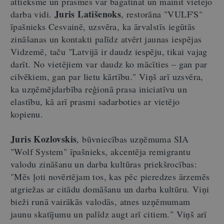
attieksme un prasmes var bagātināt un mainīt vietējo
Juris Latišenoks
darba vidi.
, restorāna "VULF'S"
īpašnieks Cesvainē, uzsvēra, ka ārvalstīs iegūtās
zināšanas un kontakti palīdz atvērt jaunas iespējas
Vidzemē, taču "Latvijā ir daudz iespēju, tikai vajag
darīt. No vietējiem var daudz ko mācīties – gan par
cilvēkiem, gan par lietu kārtību." Viņš arī uzsvēra,
ka uzņēmējdarbība reģionā prasa iniciatīvu un
elastību, kā arī prasmi sadarboties ar vietējo
kopienu.
Juris Kozlovskis
, būvniecības uzņēmuma SIA
"Wolf System" īpašnieks, akcentēja remigrantu
valodu zināšanu un darba kultūras priekšrocības:
"Mēs ļoti novērtējam tos, kas pēc pieredzes ārzemēs
atgriežas ar citādu domāšanu un darba kultūru. Viņi
bieži runā vairākās valodās, atnes uzņēmumam
jaunu skatījumu un palīdz augt arī citiem." Viņš arī