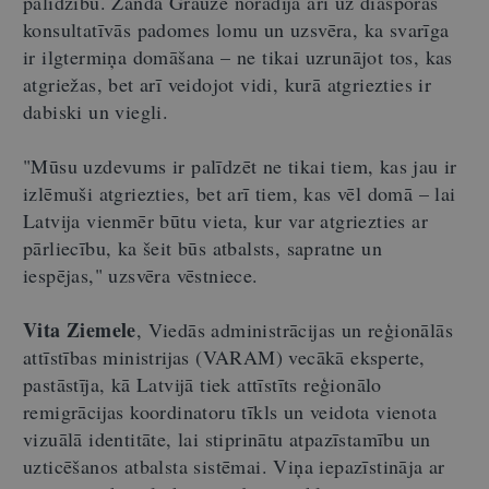
palīdzību. Zanda Grauze norādīja arī uz diasporas
konsultatīvās padomes lomu un uzsvēra, ka svarīga
ir ilgtermiņa domāšana – ne tikai uzrunājot tos, kas
atgriežas, bet arī veidojot vidi, kurā atgriezties ir
dabiski un viegli.
"Mūsu uzdevums ir palīdzēt ne tikai tiem, kas jau ir
izlēmuši atgriezties, bet arī tiem, kas vēl domā – lai
Latvija vienmēr būtu vieta, kur var atgriezties ar
pārliecību, ka šeit būs atbalsts, sapratne un
iespējas," uzsvēra vēstniece.
Vita Ziemele
, Viedās administrācijas un reģionālās
attīstības ministrijas (VARAM) vecākā eksperte,
pastāstīja, kā Latvijā tiek attīstīts reģionālo
remigrācijas koordinatoru tīkls un veidota vienota
vizuālā identitāte, lai stiprinātu atpazīstamību un
uzticēšanos atbalsta sistēmai. Viņa iepazīstināja ar