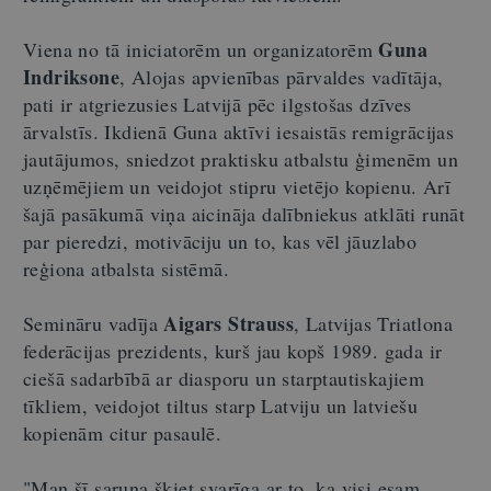
Guna
Viena no tā iniciatorēm un organizatorēm
Indriksone
, Alojas apvienības pārvaldes vadītāja,
pati ir atgriezusies Latvijā pēc ilgstošas dzīves
ārvalstīs. Ikdienā Guna aktīvi iesaistās remigrācijas
jautājumos, sniedzot praktisku atbalstu ģimenēm un
uzņēmējiem un veidojot stipru vietējo kopienu. Arī
šajā pasākumā viņa aicināja dalībniekus atklāti runāt
par pieredzi, motivāciju un to, kas vēl jāuzlabo
reģiona atbalsta sistēmā.
Aigars Strauss
Semināru vadīja
, Latvijas Triatlona
federācijas prezidents, kurš jau kopš 1989. gada ir
ciešā sadarbībā ar diasporu un starptautiskajiem
tīkliem, veidojot tiltus starp Latviju un latviešu
kopienām citur pasaulē.
"Man šī saruna šķiet svarīga ar to, ka visi esam