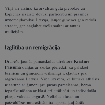
Viņš arī atzina, ka ārvalstīs gūtā pieredze un
kopienas iesaiste devusi pārliecību un prasmes
uzņēmējdarbībai Latvijā, ļaujot ģimenei gan radoši
strādāt, gan saglabāt ciešu saikni ar tautas
tradīcijām.
Izglītība un remigrācija
Kristīne
Drabešu jaunās pamatskolas direktore
Paisuma
dalījās ar skolas pieredzi, kā palīdzēt
bērniem un ģimenēm veiksmīgi iekļauties pēc
atgriešanās Latvijā. Viņa uzsvēra, ka būtisks atbalsts
ir saruna ar ģimeni jau pirms pārcelšanās, bērna
iepazīstināšana ar klasi arī attālināti un individuāla
pieeja valodas apguvē. Nelielas klases un
pašvaldības nodrošināts transports ļauj ātrāk