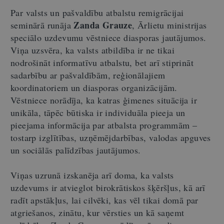
Par valsts un pašvaldību atbalstu remigrācijai
Zanda Grauze
seminārā runāja
, Ārlietu ministrijas
speciālo uzdevumu vēstniece diasporas jautājumos.
Viņa uzsvēra, ka valsts atbildība ir ne tikai
nodrošināt informatīvu atbalstu, bet arī stiprināt
sadarbību ar pašvaldībām, reģionālajiem
koordinatoriem un diasporas organizācijām.
Vēstniece norādīja, ka katras ģimenes situācija ir
unikāla, tāpēc būtiska ir individuāla pieeja un
pieejama informācija par atbalsta programmām –
tostarp izglītības, uzņēmējdarbības, valodas apguves
un sociālās palīdzības jautājumos.
Viņas uzrunā izskanēja arī doma, ka valsts
uzdevums ir atvieglot birokrātiskos šķēršļus, kā arī
radīt apstākļus, lai cilvēki, kas vēl tikai domā par
atgriešanos, zinātu, kur vērsties un kā saņemt