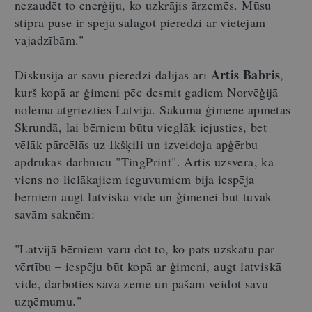
nezaudēt to enerģiju, ko uzkrājis ārzemēs. Mūsu
stiprā puse ir spēja salāgot pieredzi ar vietējām
vajadzībām."
Artis Babris
Diskusijā ar savu pieredzi dalījās arī
,
kurš kopā ar ģimeni pēc desmit gadiem Norvēģijā
nolēma atgriezties Latvijā. Sākumā ģimene apmetās
Skrundā, lai bērniem būtu vieglāk iejusties, bet
vēlāk pārcēlās uz Ikšķili un izveidoja apģērbu
apdrukas darbnīcu "TingPrint". Artis uzsvēra, ka
viens no lielākajiem ieguvumiem bija iespēja
bērniem augt latviskā vidē un ģimenei būt tuvāk
savām saknēm:
"Latvijā bērniem varu dot to, ko pats uzskatu par
vērtību – iespēju būt kopā ar ģimeni, augt latviskā
vidē, darboties savā zemē un pašam veidot savu
uzņēmumu."