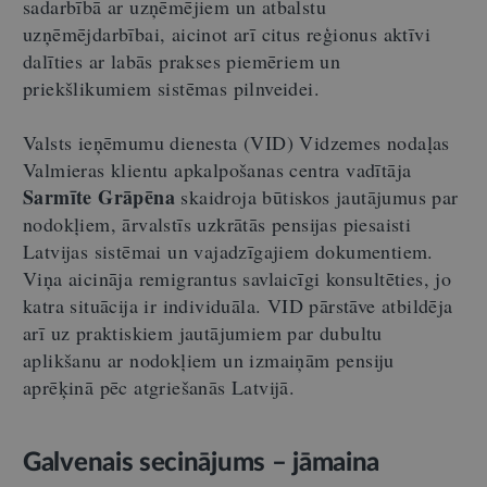
sadarbībā ar uzņēmējiem un atbalstu
uzņēmējdarbībai, aicinot arī citus reģionus aktīvi
dalīties ar labās prakses piemēriem un
priekšlikumiem sistēmas pilnveidei.
Valsts ieņēmumu dienesta (VID) Vidzemes nodaļas
Valmieras klientu apkalpošanas centra vadītāja
Sarmīte Grāpēna
skaidroja būtiskos jautājumus par
nodokļiem, ārvalstīs uzkrātās pensijas piesaisti
Latvijas sistēmai un vajadzīgajiem dokumentiem.
Viņa aicināja remigrantus savlaicīgi konsultēties, jo
katra situācija ir individuāla. VID pārstāve atbildēja
arī uz praktiskiem jautājumiem par dubultu
aplikšanu ar nodokļiem un izmaiņām pensiju
aprēķinā pēc atgriešanās Latvijā.
Galvenais secinājums
–
jāmaina