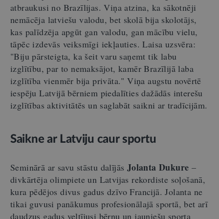
atbraukusi no Brazīlijas. Viņa atzina, ka sākotnēji
nemācēja latviešu valodu, bet skolā bija skolotājs,
kas palīdzēja apgūt gan valodu, gan mācību vielu,
tāpēc izdevās veiksmīgi iekļauties. Laisa uzsvēra:
"Biju pārsteigta, ka šeit varu saņemt tik labu
izglītību, par to nemaksājot, kamēr Brazīlijā laba
izglītība vienmēr bija privāta." Viņa augstu novērtē
iespēju Latvijā bērniem piedalīties dažādās interešu
izglītības aktivitātēs un saglabāt saikni ar tradīcijām.
Saikne ar Latviju caur sportu
Jolanta Dukure
Seminārā ar savu stāstu dalījās
–
divkārtēja olimpiete un Latvijas rekordiste soļošanā,
kura pēdējos divus gadus dzīvo Francijā. Jolanta ne
tikai guvusi panākumus profesionālajā sportā, bet arī
daudzus gadus veltījusi bērnu un jauniešu sporta