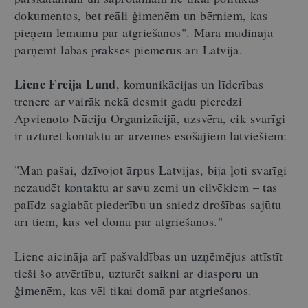
dokumentos, bet reāli ģimenēm un bērniem, kas
pieņem lēmumu par atgriešanos". Māra mudināja
pārņemt labās prakses piemērus arī Latvijā.
Liene Freija Lund
, komunikācijas un līderības
trenere ar vairāk nekā desmit gadu pieredzi
Apvienoto Nāciju Organizācijā, uzsvēra, cik svarīgi
ir uzturēt kontaktu ar ārzemēs esošajiem latviešiem:
"Man pašai, dzīvojot ārpus Latvijas, bija ļoti svarīgi
nezaudēt kontaktu ar savu zemi un cilvēkiem – tas
palīdz saglabāt piederību un sniedz drošības sajūtu
arī tiem, kas vēl domā par atgriešanos."
Liene aicināja arī pašvaldības un uzņēmējus attīstīt
tieši šo atvērtību, uzturēt saikni ar diasporu un
ģimenēm, kas vēl tikai domā par atgriešanos.