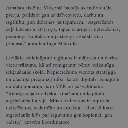
Atbalsta sistēma Vidzemē balstās uz individuālu
pieeju, palīdzot gan ar dzīvesvietu, darbu un
izglītību, gan ikdienas jautājumiem. “Atgriešanās
ceļš katram ir atšķirīgs, tāpēc svarīga ir uzticēšanās,
personīgs kontakts un pastāvīgs atbalsts visā
procesā,” norādīja Inga Madžule.
Lielākie izaicinājumi reģionos ir mājokļu un darba
vietu trūkums, kā arī remigrantu bērnu veiksmīga
iekļaušanās skolā. Nepieciešama vienota stratēģija
un elastīga pieeja izglītībā, kā arī digitāli risinājumi
un datu apmaiņa starp VPR un pašvaldībām.
“Remigrācija ir cilvēku, zināšanu un kapitāla
atgriešanās Latvijā. Mūsu uzdevums ir stiprināt
uzticēšanos, sadarbību un atbalstu – tikai tā katra
atgriešanās kļūs par ieguvumu gan kopienai, gan
valstij,” uzsvēra koordinatore.