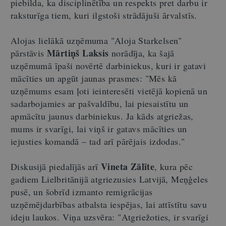
piebilda, ka disciplinētība un respekts pret darbu ir
raksturīga tiem, kuri ilgstoši strādājuši ārvalstīs.
Alojas lielākā uzņēmuma "Aloja Starkelsen"
Mārtiņš Laksis
pārstāvis
norādīja, ka šajā
uzņēmumā īpaši novērtē darbiniekus, kuri ir gatavi
mācīties un apgūt jaunas prasmes: "Mēs kā
uzņēmums esam ļoti ieinteresēti vietējā kopienā un
sadarbojamies ar pašvaldību, lai piesaistītu un
apmācītu jaunus darbiniekus. Ja kāds atgriežas,
mums ir svarīgi, lai viņš ir gatavs mācīties un
iejusties komandā – tad arī pārējais izdodas."
Vineta Zālīte
Diskusijā piedalījās arī
, kura pēc
gadiem Lielbritānijā atgriezusies Latvijā, Meņģeles
pusē, un šobrīd izmanto remigrācijas
uzņēmējdarbības atbalsta iespējas, lai attīstītu savu
ideju laukos. Viņa uzsvēra: "Atgriežoties, ir svarīgi