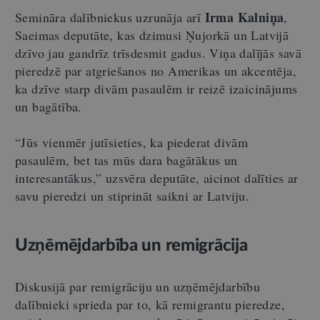
Irma Kalniņa
Semināra dalībniekus uzrunāja arī
,
Saeimas deputāte, kas dzimusi Ņujorkā un Latvijā
dzīvo jau gandrīz trīsdesmit gadus. Viņa dalījās savā
pieredzē par atgriešanos no Amerikas un akcentēja,
ka dzīve starp divām pasaulēm ir reizē izaicinājums
un bagātība.
“Jūs vienmēr jutīsieties, ka piederat divām
pasaulēm, bet tas mūs dara bagātākus un
interesantākus,” uzsvēra deputāte, aicinot dalīties ar
savu pieredzi un stiprināt saikni ar Latviju.
Uzņēmējdarbība un remigrācija
Diskusijā par remigrāciju un uzņēmējdarbību
dalībnieki sprieda par to, kā remigrantu pieredze,