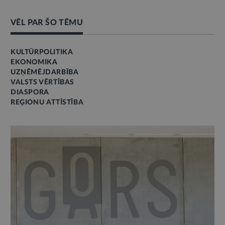
VĒL PAR ŠO TĒMU
KULTŪRPOLITIKA
EKONOMIKA
UZŅĒMĒJDARBĪBA
VALSTS VĒRTĪBAS
DIASPORA
REĢIONU ATTĪSTĪBA