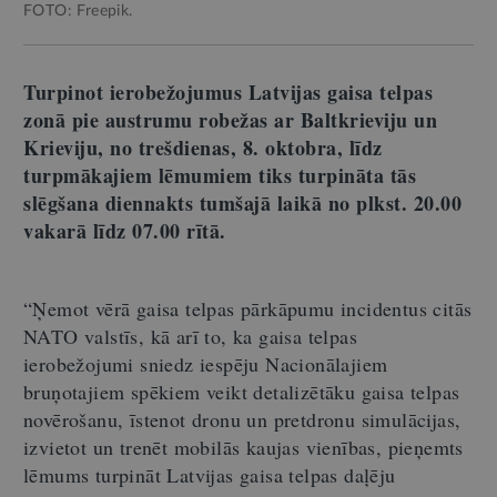
FOTO: Freepik.
Turpinot ierobežojumus Latvijas gaisa telpas
zonā pie austrumu robežas ar Baltkrieviju un
Krieviju, no trešdienas, 8. oktobra, līdz
turpmākajiem lēmumiem tiks turpināta tās
slēgšana diennakts tumšajā laikā no plkst. 20.00
vakarā līdz 07.00 rītā.
“Ņemot vērā gaisa telpas pārkāpumu incidentus citās
NATO valstīs, kā arī to, ka gaisa telpas
ierobežojumi sniedz iespēju Nacionālajiem
bruņotajiem spēkiem veikt detalizētāku gaisa telpas
novērošanu, īstenot dronu un pretdronu simulācijas,
izvietot un trenēt mobilās kaujas vienības, pieņemts
lēmums turpināt Latvijas gaisa telpas daļēju