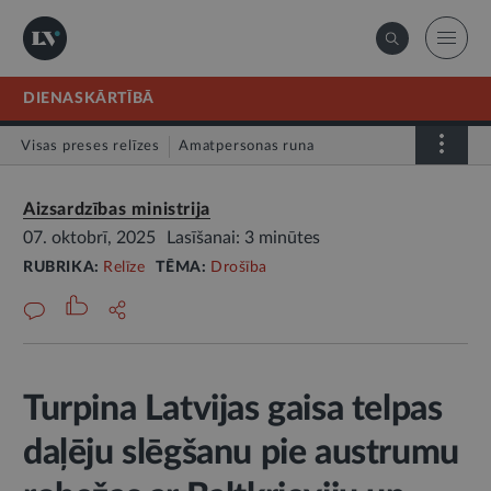
DIENASKĀRTĪBĀ
Visas preses relīzes
Amatpersonas runa
Atklātā vēstule
Relīze
Aizsardzības ministrija
07. oktobrī, 2025
Lasīšanai: 3 minūtes
RUBRIKA:
Relīze
TĒMA:
Drošība
Turpina Latvijas gaisa telpas
daļēju slēgšanu pie austrumu