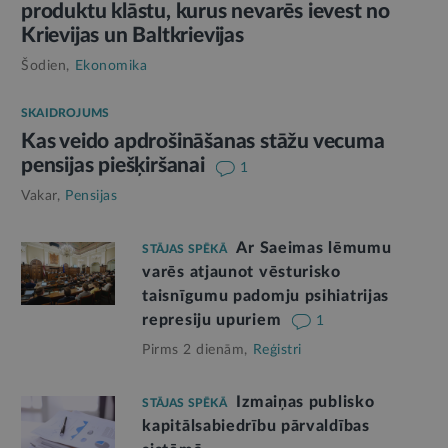
produktu klāstu, kurus nevarēs ievest no
Krievijas un Baltkrievijas
Šodien,
Ekonomika
SKAIDROJUMS
Kas veido apdrošināšanas stāžu vecuma
pensijas piešķiršanai
1
Vakar,
Pensijas
Ar Saeimas lēmumu
STĀJAS SPĒKĀ
varēs atjaunot vēsturisko
taisnīgumu padomju psihiatrijas
represiju upuriem
1
Pirms 2 dienām,
Reģistri
Izmaiņas publisko
STĀJAS SPĒKĀ
kapitālsabiedrību pārvaldības