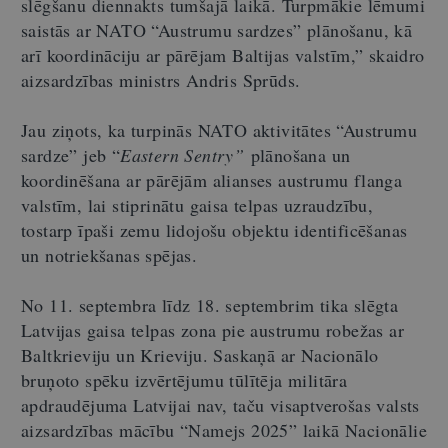
slēgšanu diennakts tumšajā laikā. Turpmākie lēmumi
saistās ar NATO “Austrumu sardzes” plānošanu, kā
arī koordināciju ar pārējam Baltijas valstīm,” skaidro
aizsardzības ministrs Andris Sprūds.
Jau ziņots, ka turpinās NATO aktivitātes “Austrumu
sardze” jeb “
Eastern Sentry”
plānošana un
koordinēšana ar pārējām alianses austrumu flanga
valstīm, lai stiprinātu gaisa telpas uzraudzību,
tostarp īpaši zemu lidojošu objektu identificēšanas
un notriekšanas spējas.
No 11. septembra līdz 18. septembrim tika slēgta
Latvijas gaisa telpas zona pie austrumu robežas ar
Baltkrieviju un Krieviju. Saskaņā ar Nacionālo
bruņoto spēku izvērtējumu tūlītēja militāra
apdraudējuma Latvijai nav, taču visaptverošas valsts
aizsardzības mācību “Namejs 2025” laikā Nacionālie