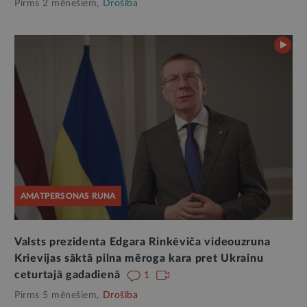
Pirms 2 mēnešiem,
Drošība
AMATPERSONAS RUNA
Valsts prezidenta Edgara Rinkēviča videouzruna
Krievijas sāktā pilna mēroga kara pret Ukrainu
ceturtajā gadadienā
1
Pirms 5 mēnešiem,
Drošība