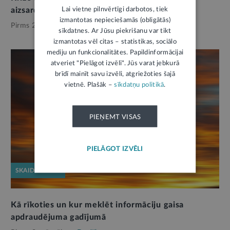
Lai vietne pilnvērtīgi darbotos, tiek
aizsardzībā varam mācīties no ukraiņiem?
izmantotas nepieciešamās (obligātās)
Pirms 2 mēnešiem,
Drošība
sīkdatnes. Ar Jūsu piekrišanu var tikt
izmantotas vēl citas – statistikas, sociālo
mediju un funkcionalitātes. Papildinformācijai
atveriet "Pielāgot izvēli". Jūs varat jebkurā
brīdī mainīt savu izvēli, atgriežoties šajā
vietnē. Plašāk –
sīkdatņu politikā
.
PIEŅEMT VISAS
PIELĀGOT IZVĒLI
SKAIDROJUMS
Kā rīkoties un kur meklēt informāciju gaisa
apdraudējuma gadījumā