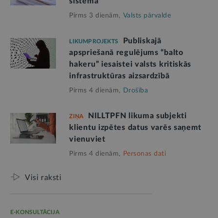
sistēmā
Pirms 3 dienām,
Valsts pārvalde
Publiskajā
LIKUMPROJEKTS
apspriešanā regulējums “balto
hakeru” iesaistei valsts kritiskās
infrastruktūras aizsardzībā
Pirms 4 dienām,
Drošība
NILLTPFN likuma subjekti
ZIŅA
klientu izpētes datus varēs saņemt
vienuviet
Pirms 4 dienām,
Personas dati
Visi raksti
E-KONSULTĀCIJA