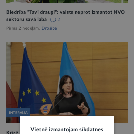
Biedrība “Tavi draugi”: valsts neprot izmantot NVO
sektoru savā labā
2
Pirms 2 nedēļām,
Drošība
INTERVIJA
Vietnē izmantojam sīkdatnes
Krīzē katrs cilvēks ir noderīgs. Ko civilajā