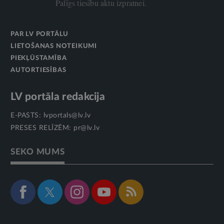
Palīgs tiesību aktu izpratnei.
PAR LV PORTĀLU
LIETOŠANAS NOTEIKUMI
PIEKĻŪSTAMĪBA
AUTORTIESĪBAS
LV portāla redakcija
E-PASTS:
lvportals@lv.lv
PRESES RELĪZĒM:
pr@lv.lv
SEKO MUMS