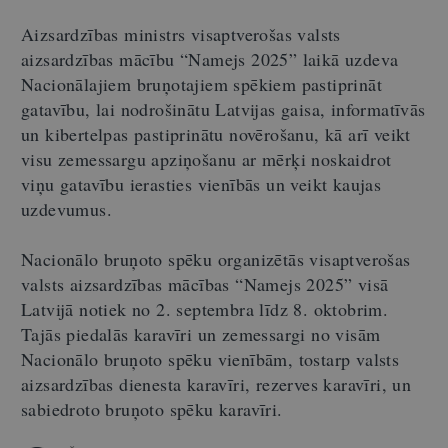
Aizsardzības ministrs visaptverošas valsts
aizsardzības mācību “Namejs 2025” laikā uzdeva
Nacionālajiem bruņotajiem spēkiem pastiprināt
gatavību, lai nodrošinātu Latvijas gaisa, informatīvās
un kibertelpas pastiprinātu novērošanu, kā arī veikt
visu zemessargu apziņošanu ar mērķi noskaidrot
viņu gatavību ierasties vienībās un veikt kaujas
uzdevumus.
Nacionālo bruņoto spēku organizētās visaptverošas
valsts aizsardzības mācības “Namejs 2025” visā
Latvijā notiek no 2. septembra līdz 8. oktobrim.
Tajās piedalās karavīri un zemessargi no visām
Nacionālo bruņoto spēku vienībām, tostarp valsts
aizsardzības dienesta karavīri, rezerves karavīri, un
sabiedroto bruņoto spēku karavīri.