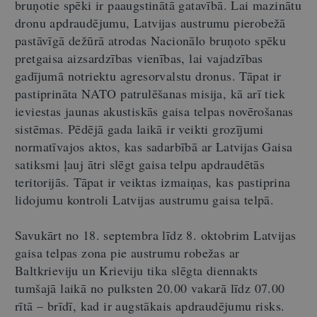
bruņotie spēki ir paaugstinātā gatavībā. Lai mazinātu
dronu apdraudējumu, Latvijas austrumu pierobežā
pastāvīgā dežūrā atrodas Nacionālo bruņoto spēku
pretgaisa aizsardzības vienības, lai vajadzības
gadījumā notriektu agresorvalstu dronus. Tāpat ir
pastiprināta NATO patrulēšanas misija, kā arī tiek
ieviestas jaunas akustiskās gaisa telpas novērošanas
sistēmas. Pēdējā gada laikā ir veikti grozījumi
normatīvajos aktos, kas sadarbībā ar Latvijas Gaisa
satiksmi ļauj ātri slēgt gaisa telpu apdraudētās
teritorijās. Tāpat ir veiktas izmaiņas, kas pastiprina
lidojumu kontroli Latvijas austrumu gaisa telpā.
Savukārt no 18. septembra līdz 8. oktobrim Latvijas
gaisa telpas zona pie austrumu robežas ar
Baltkrieviju un Krieviju tika slēgta diennakts
tumšajā laikā no pulksten 20.00 vakarā līdz 07.00
rītā – brīdī, kad ir augstākais apdraudējumu risks.