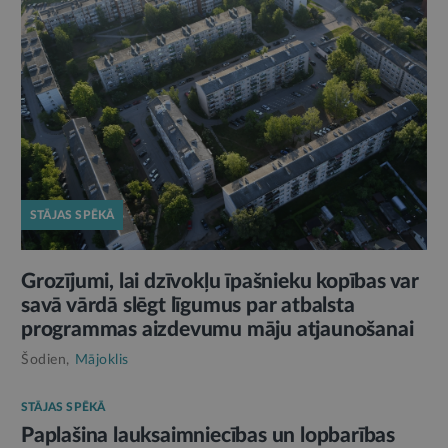
STĀJAS SPĒKĀ
Grozījumi, lai dzīvokļu īpašnieku kopības var
savā vārdā slēgt līgumus par atbalsta
programmas aizdevumu māju atjaunošanai
Šodien,
Mājoklis
STĀJAS SPĒKĀ
Paplašina lauksaimniecības un lopbarības