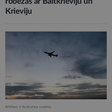
robežas ar Baltkrieviju un
Krieviju
Attēlam ir ilustratīva nozīme.