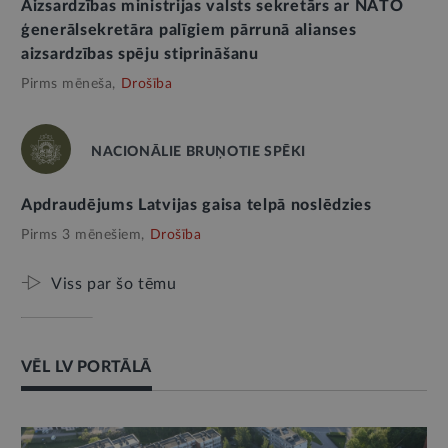
Aizsardzības ministrijas valsts sekretārs ar NATO
ģenerālsekretāra palīgiem pārrunā alianses
aizsardzības spēju stiprināšanu
Pirms mēneša,
Drošība
NACIONĀLIE BRUŅOTIE SPĒKI
Apdraudējums Latvijas gaisa telpā noslēdzies
Pirms 3 mēnešiem,
Drošība
Viss par šo tēmu
VĒL LV PORTĀLĀ