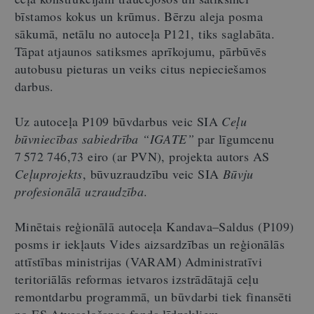
bīstamos kokus un krūmus. Bērzu aleja posma
sākumā, netālu no autoceļa P121, tiks saglabāta.
Tāpat atjaunos satiksmes aprīkojumu, pārbūvēs
autobusu pieturas un veiks citus nepieciešamos
darbus.
Uz autoceļa P109 būvdarbus veic SIA
Ceļu
būvniecības sabiedrība “IGATE”
par līgumcenu
7 572 746,73 eiro (ar PVN), projekta autors AS
Ceļuprojekts
, būvuzraudzību veic SIA
Būvju
profesionālā uzraudzība
.
Minētais reģionālā autoceļa Kandava–Saldus (P109)
posms ir iekļauts Vides aizsardzības un reģionālās
attīstības ministrijas (VARAM) Administratīvi
teritoriālās reformas ietvaros izstrādātajā ceļu
remontdarbu programmā, un būvdarbi tiek finansēti