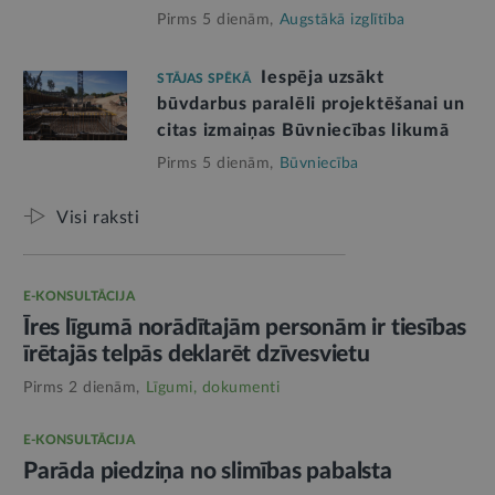
Pirms 5 dienām,
Augstākā izglītība
Iespēja uzsākt
STĀJAS SPĒKĀ
būvdarbus paralēli projektēšanai un
citas izmaiņas Būvniecības likumā
Pirms 5 dienām,
Būvniecība
Visi raksti
E-KONSULTĀCIJA
Īres līgumā norādītajām personām ir tiesības
īrētajās telpās deklarēt dzīvesvietu
Pirms 2 dienām,
Līgumi, dokumenti
E-KONSULTĀCIJA
Parāda piedziņa no slimības pabalsta