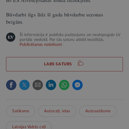
no ES Atveseļošanas fonda līdzekļiem.
Būvdarbi ilgs līdz
šī gada būvdarbu sezonas
beigām.
Šī informācija ir publisks paziņojums un neatspoguļo LV
portāla viedokli. Par tās saturu atbild iesūtītājs.
Publicēšanas noteikumi
LABS SATURS
Satiksme
Autoceļi, ielas
Autosatiksme
Latvijas Valsts ceļi