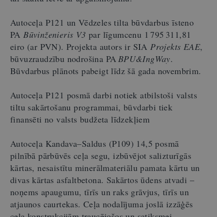
Autoceļa P121 un Vēdzeles tilta būvdarbus īsteno
PA
Būvinženieris V3
par līgumcenu 1 795 311,81
eiro (ar PVN). Projekta autors ir SIA
Projekts EAE
,
būvuzraudzību nodrošina PA
BPU&IngWay
.
Būvdarbus plānots pabeigt līdz šā gada novembrim.
Autoceļa P121 posmā darbi notiek atbilstoši valsts
tiltu sakārtošanu programmai, būvdarbi tiek
finansēti no valsts budžeta līdzekļiem
Autoceļa Kandava–Saldus (P109) 14,5 posmā
pilnībā pārbūvēs ceļa segu, izbūvējot salizturīgās
kārtas, nesaistītu minerālmateriālu pamata kārtu un
divas kārtas asfaltbetona. Sakārtos ūdens atvadi –
noņems apaugumu, tīrīs un raks grāvjus, tīrīs un
atjaunos caurtekas. Ceļa nodalījuma joslā izzāģēs
ceļa konstrukcijām traucējošos un satiksmei