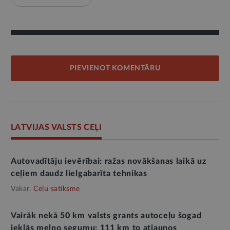
PIEVIENOT KOMENTĀRU
LATVIJAS VALSTS CEĻI
Autovadītāju ievērībai: ražas novākšanas laikā uz
ceļiem daudz lielgabarīta tehnikas
Vakar,
Ceļu satiksme
Vairāk nekā 50 km valsts grants autoceļu šogad
ieklās melno segumu; 111 km to atjaunos