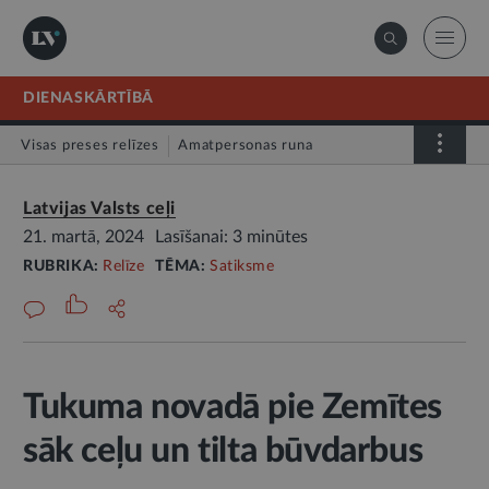
DIENASKĀRTĪBĀ
Visas preses relīzes
Amatpersonas runa
Atklātā vēstule
Relīze
Latvijas Valsts ceļi
21. martā, 2024
Lasīšanai: 3 minūtes
RUBRIKA:
Relīze
TĒMA:
Satiksme
Tukuma novadā pie Zemītes
sāk ceļu un tilta būvdarbus