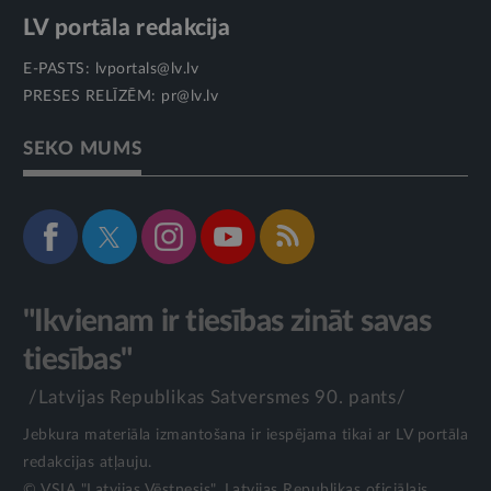
LV portāla redakcija
E-PASTS:
lvportals@lv.lv
PRESES RELĪZĒM:
pr@lv.lv
SEKO MUMS
"Ikvienam ir tiesības zināt savas
tiesības"
/Latvijas Republikas Satversmes 90. pants/
Jebkura materiāla izmantošana ir iespējama tikai ar LV portāla
redakcijas atļauju.
© VSIA "Latvijas Vēstnesis", Latvijas Republikas oficiālais