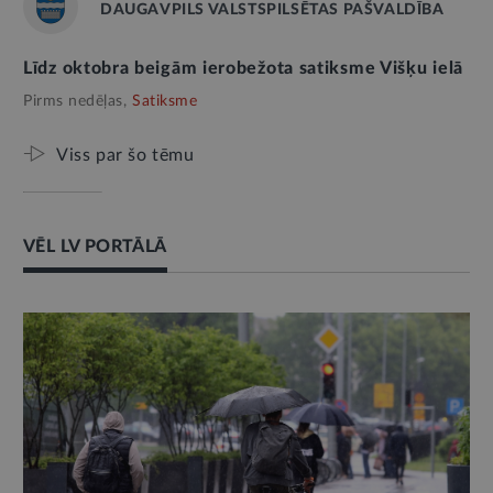
DAUGAVPILS VALSTSPILSĒTAS PAŠVALDĪBA
Līdz oktobra beigām ierobežota satiksme Višķu ielā
Pirms nedēļas,
Satiksme
Viss par šo tēmu
VĒL LV PORTĀLĀ