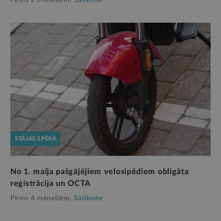
STĀJAS SPĒKĀ
No 1. maija pašgājējiem velosipēdiem obligāta
reģistrācija un OCTA
Pirms 4 mēnešiem,
Satiksme