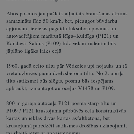
Abos posmos jau pašlaik atļautais braukšanas ātrums
samazināts līdz 50 km/h, bet, pieaugot būvdarbu
apjomam, ieviesīs pagaidu luksoforu posmus un
autovadītājiem maršrutā Rīga–Kuldīga (P121) un
Kandava–Saldus (P109) līdz vēlam rudenim būs
jāplāno ilgāks laiks ceļā.
1960. gadā celto tiltu pār Vēdzeles upi nojauks un tā
vietā uzbūvēs jaunu dzelzsbetona tiltu. No 2. aprīļa
tilts satiksmei būs slēgts, posmu būs iespējams
apbraukt, izmantojot autoceļus V1478 un P109.
800 m garajā autoceļa P121 posmā starp tiltu un
P109 / P121 krustojumu pārbūvēs ceļa konstruktīvās
kārtas un ieklās divas kārtas asfaltbetona, bet
krustojumā paredzēti satiksmes drošības uzlabojumi,
tai skaitā ietve ar apgaismojumu.