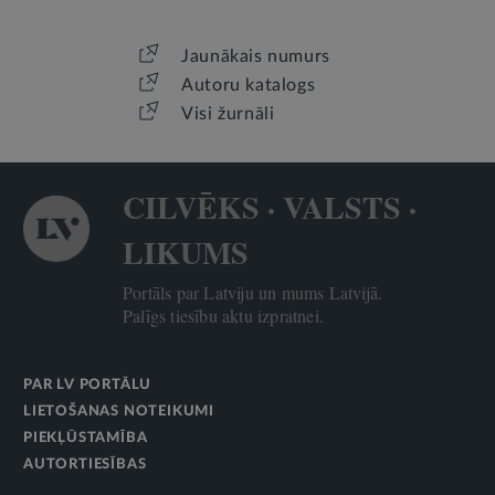
Jaunākais numurs
Autoru katalogs
Visi žurnāli
CILVĒKS · VALSTS ·
LIKUMS
Portāls par Latviju un mums Latvijā.
Palīgs tiesību aktu izpratnei.
PAR LV PORTĀLU
LIETOŠANAS NOTEIKUMI
PIEKĻŪSTAMĪBA
AUTORTIESĪBAS