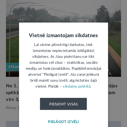
Vietnē izmantojam sīkdatnes
Lai vietne pilnvērtīgi darbotos, tiek
izmantotas nepieciešamās (obligātās)
sīkdatnes. Ar Jūsu piekrišanu var tikt
izmantotas vēl citas – statistikas, sociālo
STĀJAS SPĒKĀ
mediju un funkcionalitātes. Papildinformācijai
atveriet "Pielāgot izvēli". Jūs varat jebkurā
brīdī mainīt savu izvēli, atgriežoties šajā
No 1. marta paplašināts maksas ceļu tīkls un stājas
vietnē. Plašāk –
sīkdatņu politikā
.
spēkā vinješu likmju izmaiņas kravas transportam
virs 3,5 tonnām
PIEŅEMT VISAS
Pirms 5 mēnešiem,
Satiksme
PIELĀGOT IZVĒLI