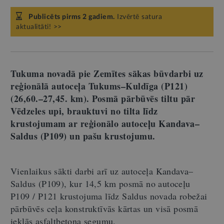
Publicēts pirms 2 gadiem.
Izvērtē satura
aktualitāti! >>
Tukuma novadā pie Zemītes sākas būvdarbi uz
reģionālā autoceļa Tukums–Kuldīga (P121)
(26,60.–27,45. km). Posmā pārbūvēs tiltu pār
Vēdzeles upi, brauktuvi no tilta līdz
krustojumam ar reģionālo autoceļu Kandava–
Saldus (P109) un pašu krustojumu.
Vienlaikus sākti darbi arī uz autoceļa Kandava–
Saldus (P109), kur 14,5 km posmā no autoceļu
P109 / P121 krustojuma līdz Saldus novada robežai
pārbūvēs ceļa konstruktīvās kārtas un visā posmā
ieklās asfaltbetona segumu.