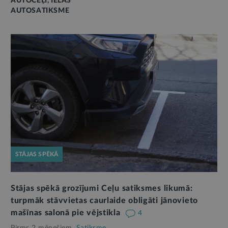
AUTOCEĻI, IELAS
AUTOSATIKSME
STĀJAS SPĒKĀ
Stājas spēkā grozījumi Ceļu satiksmes likumā:
turpmāk stāvvietas caurlaide obligāti jānovieto
mašīnas salonā pie vējstikla
4
Pirms 2 mēnešiem,
Satiksme