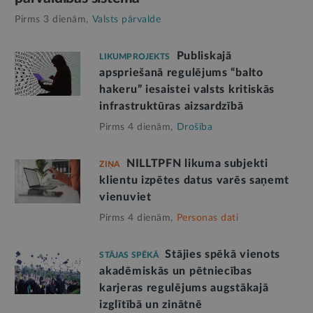
Pirms 3 dienām,
Valsts pārvalde
Publiskajā
LIKUMPROJEKTS
apspriešanā regulējums “balto
hakeru” iesaistei valsts kritiskās
infrastruktūras aizsardzībā
Pirms 4 dienām,
Drošība
NILLTPFN likuma subjekti
ZIŅA
klientu izpētes datus varēs saņemt
vienuviet
Pirms 4 dienām,
Personas dati
Stājies spēkā vienots
STĀJAS SPĒKĀ
akadēmiskās un pētniecības
karjeras regulējums augstākajā
izglītībā un zinātnē