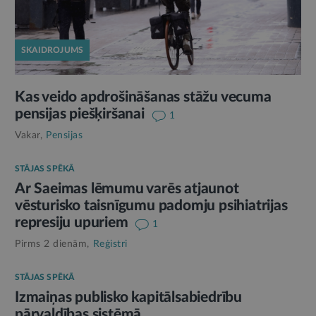
SKAIDROJUMS
Kas veido apdrošināšanas stāžu vecuma
pensijas piešķiršanai
1
Vakar,
Pensijas
STĀJAS SPĒKĀ
Ar Saeimas lēmumu varēs atjaunot
vēsturisko taisnīgumu padomju psihiatrijas
represiju upuriem
1
Pirms 2 dienām,
Reģistri
STĀJAS SPĒKĀ
Izmaiņas publisko kapitālsabiedrību
pārvaldības sistēmā