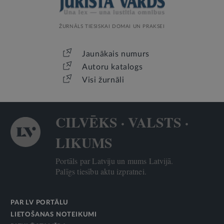
ŽURNĀLS TIESISKAI DOMAI UN PRAKSEI
Jaunākais numurs
Autoru katalogs
Visi žurnāli
CILVĒKS · VALSTS ·
LIKUMS
Portāls par Latviju un mums Latvijā.
Palīgs tiesību aktu izpratnei.
PAR LV PORTĀLU
LIETOŠANAS NOTEIKUMI