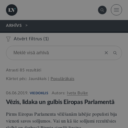
>
ARHĪVS
Atvērt filtrus (
1
)
Atrasti
85
rezultāti
Kārtot pēc:
Jaunākais
|
Populārākais
06.06.2019.
Autors:
Iveta Buiķe
VIEDOKLIS
Vēzis, līdaka un gulbis Eiropas Parlamentā
Pirms Eiropas Parlamenta vēlēšanām labējie populisti bija
vienoti savos solījumos. Vai un kā šie solījumi rezultēsies
rīcībā un darbos? Pirmie signāli liecina,…