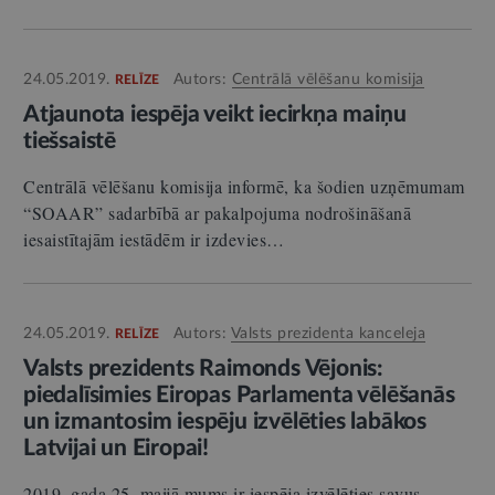
24.05.2019.
Autors:
Centrālā vēlēšanu komisija
RELĪZE
Atjaunota iespēja veikt iecirkņa maiņu
tiešsaistē
Centrālā vēlēšanu komisija informē, ka šodien uzņēmumam
“SOAAR” sadarbībā ar pakalpojuma nodrošināšanā
iesaistītajām iestādēm ir izdevies…
24.05.2019.
Autors:
Valsts prezidenta kanceleja
RELĪZE
Valsts prezidents Raimonds Vējonis:
piedalīsimies Eiropas Parlamenta vēlēšanās
un izmantosim iespēju izvēlēties labākos
Latvijai un Eiropai!
2019. gada 25. maijā mums ir iespēja izvēlēties savus