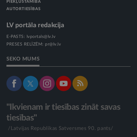
PIEKĻŪSTAMĪBA
AUTORTIESĪBAS
LV portāla redakcija
E-PASTS:
lvportals@lv.lv
PRESES RELĪZĒM:
pr@lv.lv
SEKO MUMS
"Ikvienam ir tiesības zināt savas
tiesības"
/Latvijas Republikas Satversmes 90. pants/