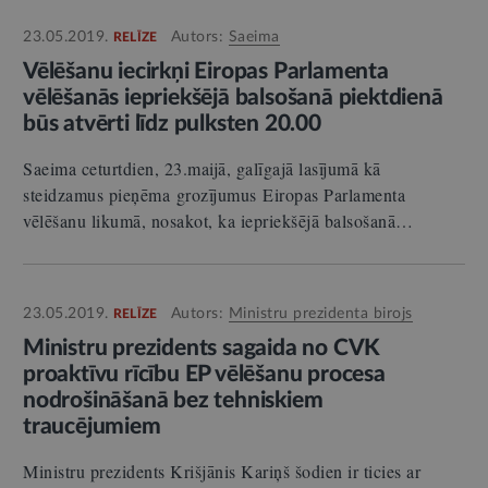
23.05.2019.
Autors:
Saeima
RELĪZE
Vēlēšanu iecirkņi Eiropas Parlamenta
vēlēšanās iepriekšējā balsošanā piektdienā
būs atvērti līdz pulksten 20.00
Saeima ceturtdien, 23.maijā, galīgajā lasījumā kā
steidzamus pieņēma grozījumus Eiropas Parlamenta
vēlēšanu likumā, nosakot, ka iepriekšējā balsošanā…
23.05.2019.
Autors:
Ministru prezidenta birojs
RELĪZE
Ministru prezidents sagaida no CVK
proaktīvu rīcību EP vēlēšanu procesa
nodrošināšanā bez tehniskiem
traucējumiem
Ministru prezidents Krišjānis Kariņš šodien ir ticies ar