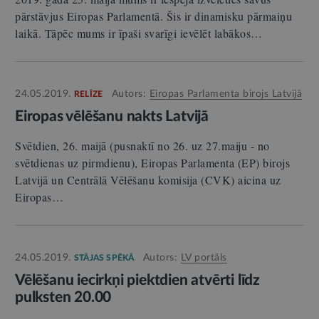
pārstāvjus Eiropas Parlamentā. Šis ir dinamisku pārmaiņu
laikā. Tāpēc mums ir īpaši svarīgi ievēlēt labākos…
24.05.2019.
Autors:
Eiropas Parlamenta birojs Latvijā
RELĪZE
Eiropas vēlēšanu nakts Latvijā
Svētdien, 26. maijā (pusnaktī no 26. uz 27.maiju - no
svētdienas uz pirmdienu), Eiropas Parlamenta (EP) birojs
Latvijā un Centrālā Vēlēšanu komisija (CVK) aicina uz
Eiropas…
24.05.2019.
Autors:
LV portāls
STĀJAS SPĒKĀ
Vēlēšanu iecirkņi piektdien atvērti līdz
pulksten 20.00