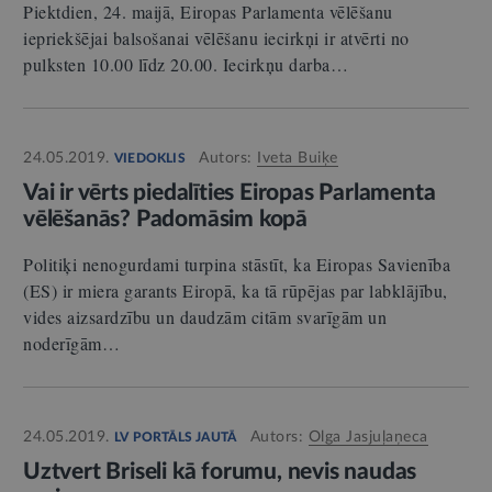
Piektdien, 24. maijā, Eiropas Parlamenta vēlēšanu
iepriekšējai balsošanai vēlēšanu iecirkņi ir atvērti no
pulksten 10.00 līdz 20.00. Iecirkņu darba…
24.05.2019.
Autors:
Iveta Buiķe
VIEDOKLIS
Vai ir vērts piedalīties Eiropas Parlamenta
vēlēšanās? Padomāsim kopā
Politiķi nenogurdami turpina stāstīt, ka Eiropas Savienība
(ES) ir miera garants Eiropā, ka tā rūpējas par labklājību,
vides aizsardzību un daudzām citām svarīgām un
noderīgām…
24.05.2019.
Autors:
Olga Jasjuļaņeca
LV PORTĀLS JAUTĀ
Uztvert Briseli kā forumu, nevis naudas