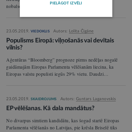
PIELĀGOT IZVĒLI
nobalsot citā iecirknī, šobrīd nav…
23.05.2019.
Autors:
Lolita Čigāne
VIEDOKLIS
Populisms Eiropā: viļņošanās vai devītais
vilnis?
Aģentūras “Bloomberg” prognoze pirms nedēļas nogalē
gaidāmajām Eiropas Parlamenta vēlēšanām liecina, ka
Eiropas valstu populisti iegūs 29% vietu. Daudzi…
23.05.2019.
Autors:
Guntars Laganovskis
SKAIDROJUMS
EP vēlēšanas. Kā dala mandātus?
No divarpus simtiem kandidātu, kas šogad startē Eiropas
Parlamenta vēlēšanās no Latvijas, pie krēsla Briselē tiks