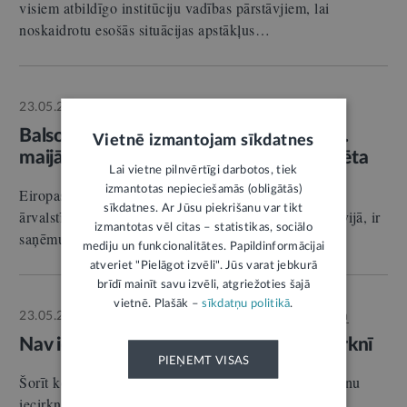
visiem atbildīgo institūciju vadības pārstāvjiem, lai
noskaidrotu esošās situācijas apstākļus…
23.05.2019.
Autors:
Ārlietu ministrija
RELĪZE
Balsošana ārvalstīs ir iespējama tikai 25.
Vietnē izmantojam sīkdatnes
maijā, iepriekšēja balsošana nav paredzēta
Lai vietne pilnvērtīgi darbotos, tiek
izmantotas nepieciešamās (obligātās)
Eiropas Parlamenta vēlētāji, kuri izvēlējušies balsot
sīkdatnes. Ar Jūsu piekrišanu var tikt
ārvalstīs, bet viņu deklarētā adrese 11. maijā bija Latvijā, ir
izmantotas vēl citas – statistikas, sociālo
saņēmuši Pilsonības un migrācijas…
mediju un funkcionalitātes. Papildinformācijai
atveriet "Pielāgot izvēli". Jūs varat jebkurā
brīdī mainīt savu izvēli, atgriežoties šajā
vietnē. Plašāk –
sīkdatņu politikā
.
23.05.2019.
Autors:
Centrālā vēlēšanu komisija
RELĪZE
Nav iespējas nobalsot citā vēlēšanu iecirknī
PIEŅEMT VISAS
Šorīt konstatēti traucējumi Eiropas Parlamenta vēlēšanu
iecirkņu tiešsaistes datu apmaiņas sistēmā, līdz ar to