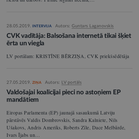
28.05.2019.
Autors:
Guntars Laganovskis
INTERVIJA
CVK vadītāja: Balsošana internetā tikai šķiet
ērta un viegla
LV portālam: KRISTĪNE BĒRZIŅA, CVK priekšsēdētāja
27.05.2019.
Autors:
LV portāls
ZIŅA
Valdošajai koalīcijai pieci no astoņiem EP
mandātiem
Eiropas Parlamenta (EP) jaunajā sasaukumā Latviju
pārstāvēs Valdis Dombrovskis, Sandra Kalniete, Nils
Ušakovs, Andris Ameriks, Roberts Zīle, Dace Melbārde,
Ivars Ījabs un…