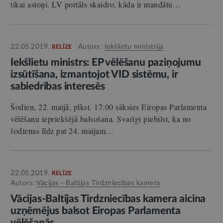
tikai astoņi. LV portāls skaidro, kāda ir mandātu…
22.05.2019.
Autors:
Iekšlietu ministrija
RELĪZE
Iekšlietu ministrs: EP vēlēšanu paziņojumu
izsūtīšana, izmantojot VID sistēmu, ir
sabiedrības interesēs
Šodien, 22. maijā, plkst. 17.00 sāksies Eiropas Parlamenta
vēlēšanu iepriekšējā balsošana. Svarīgi piebilst, ka no
šodienas līdz pat 24. maijam…
22.05.2019.
RELĪZE
Autors:
Vācijas - Baltijas Tirdzniecības kamera
Vācijas-Baltijas Tirdzniecības kamera aicina
uzņēmējus balsot Eiropas Parlamenta
vēlēšanās