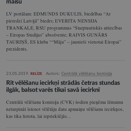
maisu
LV portālam: EDMUNDS DUKULIS, biedrības “Ar
pieredzi Latvijā” biedrs; EVERITA NENSIJA
TRANKALE, RSU programmas “Starptautiskās attiecības
– Eiropas Studijas” absolvente; RAIVIS GUNĀRS
TAURIŅŠ, ES kluba ““Māja” – jaunieši vienotai Eiropai”
prezidents.
23.05.2019.
Autors:
Centrālā vēlēšanu komisija
RELĪZE
Rīt vēlēšanu iecirkņi strādās četras stundas
ilgāk, balsot varēs tikai savā iecirknī
Centrālā vēlēšanu komisija (CVK) šodien pieņēma lēmumu
neturpināt īstenot vēlētāju datu apmaiņu vēlēšanu iecirkņos,
kas tika lietota, lai iepriekšējās…