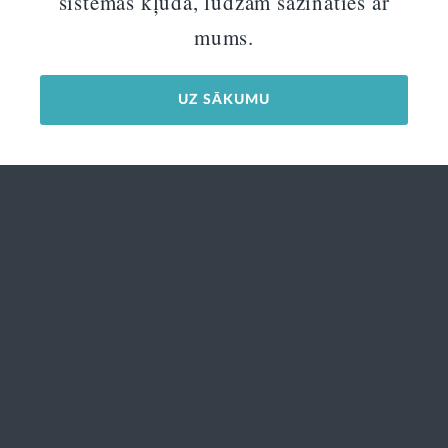
sistēmas kļūda, lūdzam sazināties ar
mums.
UZ SĀKUMU