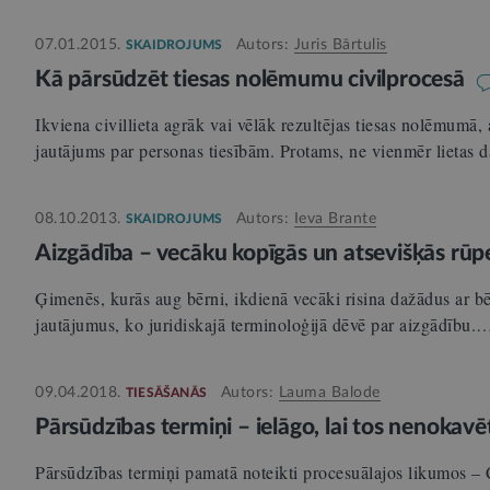
07.01.2015.
Autors:
Juris Bārtulis
SKAIDROJUMS
Kā pārsūdzēt tiesas nolēmumu civilprocesā
Ikviena civillieta agrāk vai vēlāk rezultējas tiesas nolēmumā, a
jautājums par personas tiesībām. Protams, ne vienmēr lietas 
08.10.2013.
Autors:
Ieva Brante
SKAIDROJUMS
Aizgādība – vecāku kopīgās un atsevišķās rū
Ģimenēs, kurās aug bērni, ikdienā vecāki risina dažādus ar bē
jautājumus, ko juridiskajā terminoloģijā dēvē par aizgādību.
09.04.2018.
Autors:
Lauma Balode
TIESĀŠANĀS
Pārsūdzības termiņi – ielāgo, lai tos nenokav
Pārsūdzības termiņi pamatā noteikti procesuālajos likumos –