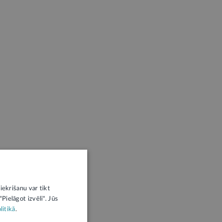
iekrišanu var tikt
Pielāgot izvēli". Jūs
litikā
.