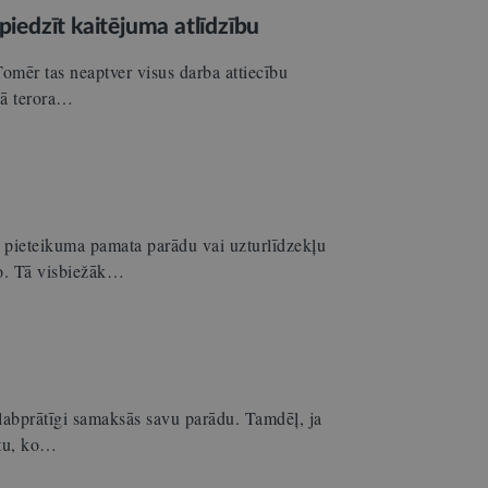
piedzīt kaitējuma atlīdzību
omēr tas neaptver visus darba attiecību
kā terora…
s pieteikuma pamata parādu vai uzturlīdzekļu
ro. Tā visbiežāk…
labprātīgi samaksās savu parādu. Tamdēļ, ja
stu, ko…