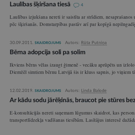
Laulības šķiršana tiesā
4
Laulības izjukšana nereti ir saistīta ar strīdiem, nesaprašano
pēc šķiršanās. Domstarpības pastāv arī par kopīgā nepilnga
30.09.2011.
Autors:
Rūta Putniņa
SKAIDROJUMS
Bērna adopcija soli pa solim
Ikviens bērns vēlas izaugt ģimenē - vecāku aprūpēts un izlolo
Diemžēl simtiem bērnu Latvijā šis ir kluss sapnis, jo viņiem
12.02.2019.
Autors:
Linda Balode
SKAIDROJUMS
Ar kādu sodu jārēķinās, braucot pie stūres be
E-konsultācijās nereti saņemam lūgumus skaidrot, kas person
transportlīdzekļa vadīšanas tiesībām. Lasītājus interesē dažād