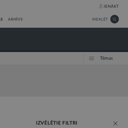
IENĀKT
AS
ARHĪVS
MEKLĒT
Tēmas
IZVĒLĒTIE FILTRI