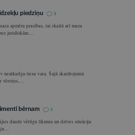
īdzekļu piedziņu
3
aza apmēra prasības, tai skaitā arī maza
 bez juridiskām…
v neatkarīga tiesu vara. Šajā skaidrojumā
r vērsties,…
alimenti bērnam
5
ājies daudz vērtīgu likumu un dzīves situāciju
pēju…