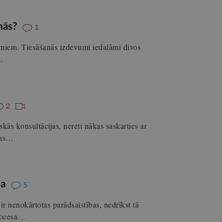
inās?
1
vumiem. Tiesāšanās izdevumi iedalāmi divos
…
2
kās konsultācijas, nereti nākas saskarties ar
 tas…
ma
5
r nenokārtotas parādsaistības, nedrīkst tā
procesa…