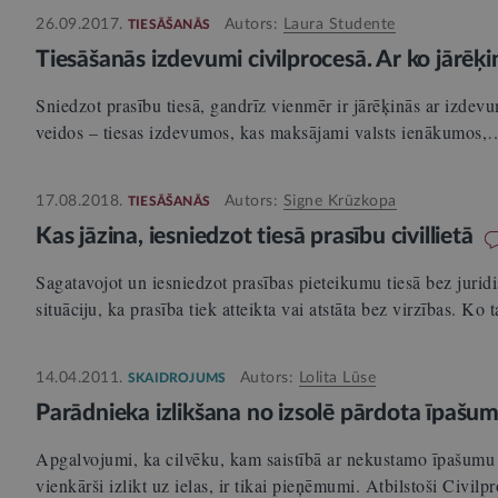
26.09.2017.
Autors:
Laura Studente
TIESĀŠANĀS
Tiesāšanās izdevumi civilprocesā. Ar ko jārēķ
Sniedzot prasību tiesā, gandrīz vienmēr ir jārēķinās ar izde
veidos – tiesas izdevumos, kas maksājami valsts ienākumos,
17.08.2018.
Autors:
Signe Krūzkopa
TIESĀŠANĀS
Kas jāzina, iesniedzot tiesā prasību civillietā
Sagatavojot un iesniedzot prasības pieteikumu tiesā bez juridis
situāciju, ka prasība tiek atteikta vai atstāta bez virzības. Ko
14.04.2011.
Autors:
Lolita Lūse
SKAIDROJUMS
Parādnieka izlikšana no izsolē pārdota īpašu
Apgalvojumi, ka cilvēku, kam saistībā ar nekustamo īpašumu i
vienkārši izlikt uz ielas, ir tikai pieņēmumi. Atbilstoši Civil