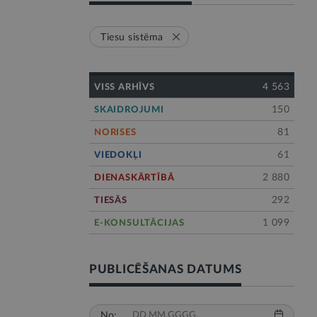
Tiesu sistēma
4 563
VISS ARHĪVS
150
SKAIDROJUMI
81
NORISES
61
VIEDOKĻI
2 880
DIENASKĀRTĪBĀ
292
TIESĀS
1 099
E-KONSULTĀCIJAS
PUBLICĒŠANAS DATUMS
No: