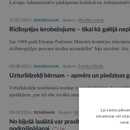
Latvijas Administratīvo pārkāpumu kodeksā un Administrat
27.02.2013.
Autors:
Mudīte Luksa
SKAIDROJUMS
Rīcībspējas ierobežojums – tikai kā galējā ne
Jau 1999.gadā Eiropas Padomes Ministru komitejas rekomendā
rīcībnespējīgu personu tiesību aizsardzību” bija uzsvērts: šī
08.08.2011.
Autors:
Solvita Cīrule
SKAIDROJUMS
Uzturlīdzekļi bērnam – apmērs un piedziņas g
Uzturlīdzekļu noteikšanā nozīme ir gan kritērijiem, kas saistīt
apstākļiem, gan arī abu vecāku mantiskajam stāvoklim.
Lai vietne pilnvē
09.03.2016.
Autors:
Vineta Vilcāne
TIESĀŠANĀS
izmantotas vēl citas
No bijušā laulātā var prasīt līdzekļus iepriekšē
varat 
nodrošināšanai
16