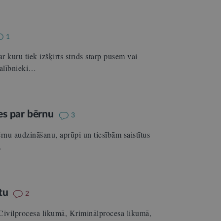
1
r kuru tiek izšķirts strīds starp pusēm vai
dalībnieki…
pes par bērnu
3
rnu audzināšanu, aprūpi un tiesībām saistītus
…
ētu
2
 Civilprocesa likumā, Kriminālprocesa likumā,