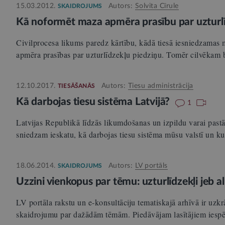
15.03.2012.
Autors:
Solvita Cīrule
SKAIDROJUMS
Kā noformēt maza apmēra prasību par uzturl
Civilprocesa likums paredz kārtību, kādā tiesā iesniedzamas m
apmēra prasības par uzturlīdzekļu piedziņu. Tomēr cilvēkam
12.10.2017.
Autors:
Tiesu administrācija
TIESĀŠANĀS
Kā darbojas tiesu sistēma Latvijā?
1
Latvijas Republikā līdzās likumdošanas un izpildu varai pastā
sniedzam ieskatu, kā darbojas tiesu sistēma mūsu valstī un ku
18.06.2014.
Autors:
LV portāls
SKAIDROJUMS
Uzzini vienkopus par tēmu: uzturlīdzekļi jeb 
LV portāla rakstu un e-konsultāciju tematiskajā arhīvā ir uzkr
skaidrojumu par dažādām tēmām. Piedāvājam lasītājiem ies