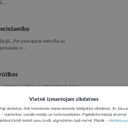
īvā…
pieciešamība
cijā „Par principiem attiecībā uz
m personām ir…
rūtības
i ar bērna tiesībām uz pilnvērtīgiem dzīves
Vietnē izmantojam sīkdatnes
rtīgi darbotos, tiek izmantotas nepieciešamās (obligātās) sīkdatnes. Ar Jūsu p
 – statistikas, sociālo mediju un funkcionalitātes. Papildinformācijai atveriet "
jā labklājības līmeņa
jebkurā brīdī mainīt savu izvēli, atgriežoties šajā vietnē. Plašāk –
sīkdatņu po