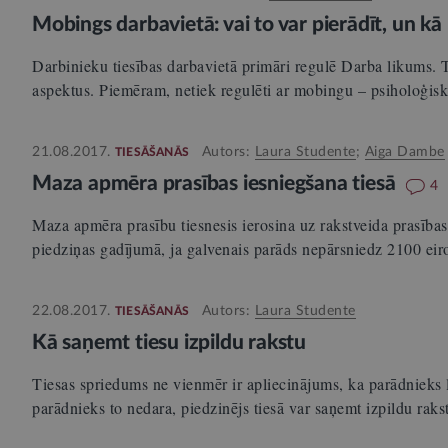
Mobings darbavietā: vai to var pierādīt, un kā 
Darbinieku tiesības darbavietā primāri regulē Darba likums. T
aspektus. Piemēram, netiek regulēti ar mobingu – psiholoģis
21.08.2017.
Autors:
Laura Studente
;
Aiga Dambe
TIESĀŠANĀS
Maza apmēra prasības iesniegšana tiesā
4
Maza apmēra prasību tiesnesis ierosina uz rakstveida prasība
piedziņas gadījumā, ja galvenais parāds nepārsniedz 2100 ei
22.08.2017.
Autors:
Laura Studente
TIESĀŠANĀS
Kā saņemt tiesu izpildu rakstu
Tiesas spriedums ne vienmēr ir apliecinājums, ka parādnieks 
parādnieks to nedara, piedzinējs tiesā var saņemt izpildu rak