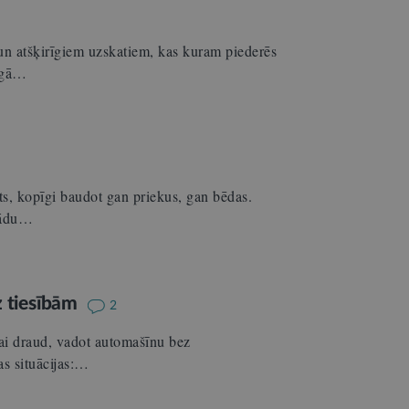
s un atšķirīgiem uzskatiem, kas kuram piederēs
dīgā…
ts, kopīgi baudot gan priekus, gan bēdas.
 tādu…
z tiesībām
2
ai draud, vadot automašīnu bez
as situācijas:…