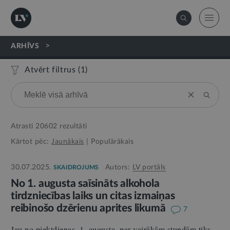
>
ARHĪVS
Atvērt filtrus (
1
)
Atrasti
20602
rezultāti
Kārtot pēc:
Jaunākais
|
Populārākais
30.07.2025.
Autors:
LV portāls
SKAIDROJUMS
No 1. augusta saīsināts alkohola
tirdzniecības laiks un citas izmaiņas
reibinošo dzērienu aprites likumā
7
Jau no piektdienas, 1. augusta, par vairākām stundām tiks