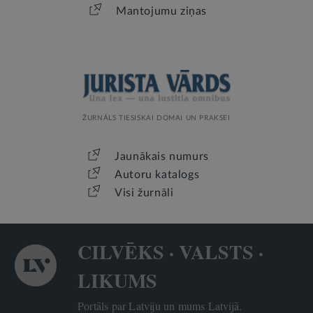
Mantojumu ziņas
ŽURNĀLS TIESISKAI DOMAI UN PRAKSEI
Jaunākais numurs
Autoru katalogs
Visi žurnāli
CILVĒKS · VALSTS ·
LIKUMS
Portāls par Latviju un mums Latvijā.