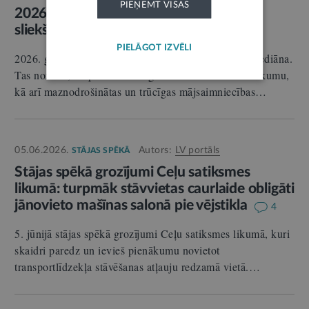
PIEŅEMT VISAS
2026. gadā pieaugs minimālo ienākumu
sliekšņi sociālās palīdzības sniegšanai
PIELĀGOT IZVĒLI
2026. gada 1. janvārī pieaugs minimālo ienākumu mediāna.
Tas nozīmē, ka palielināsies garantēto minimālo ienākumu,
kā arī maznodrošinātas un trūcīgas mājsaimniecības…
05.06.2026.
Autors:
LV portāls
STĀJAS SPĒKĀ
Stājas spēkā grozījumi Ceļu satiksmes
likumā: turpmāk stāvvietas caurlaide obligāti
jānovieto mašīnas salonā pie vējstikla
4
5. jūnijā stājas spēkā grozījumi Ceļu satiksmes likumā, kuri
skaidri paredz un ievieš pienākumu novietot
transportlīdzekļa stāvēšanas atļauju redzamā vietā.…