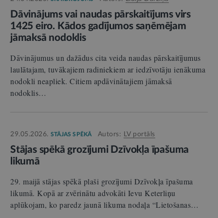
Dāvinājums vai naudas pārskaitījums virs
1425 eiro. Kādos gadījumos saņēmējam
jāmaksā nodoklis
Dāvinājumus un dažādus cita veida naudas pārskaitījumus
laulātajam, tuvākajiem radiniekiem ar iedzīvotāju ienākuma
nodokli neapliek. Citiem apdāvinātajiem jāmaksā
nodoklis…
29.05.2026.
Autors:
LV portāls
STĀJAS SPĒKĀ
Stājas spēkā grozījumi Dzīvokļa īpašuma
likumā
29. maijā stājas spēkā plaši grozījumi Dzīvokļa īpašuma
likumā. Kopā ar zvērinātu advokāti Ievu Keterliņu
aplūkojam, ko paredz jaunā likuma nodaļa “Lietošanas…