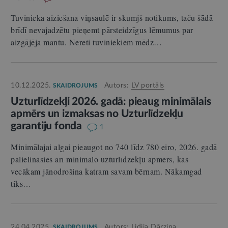
Tuvinieka aiziešana viņsaulē ir skumjš notikums, taču šādā
brīdī nevajadzētu pieņemt pārsteidzīgus lēmumus par
aizgājēja mantu. Nereti tuviniekiem mēdz…
10.12.2025.
Autors:
LV portāls
SKAIDROJUMS
Uzturlīdzekļi 2026. gadā: pieaug minimālais
apmērs un izmaksas no Uzturlīdzekļu
garantiju fonda
1
Minimālajai algai pieaugot no 740 līdz 780 eiro, 2026. gadā
palielināsies arī minimālo uzturlīdzekļu apmērs, kas
vecākam jānodrošina katram savam bērnam. Nākamgad
tiks…
24.04.2025.
Autors:
Lidija Dārziņa
SKAIDROJUMS