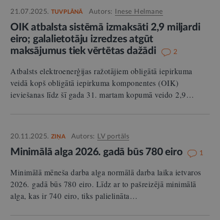
21.07.2025.
Autors:
Inese Helmane
TUVPLĀNĀ
OIK atbalsta sistēmā izmaksāti 2,9 miljardi
eiro; galalietotāju izredzes atgūt
maksājumus tiek vērtētas dažādi
2
Atbalsts elektroenerģijas ražotājiem obligātā iepirkuma
veidā kopš obligātā iepirkuma komponentes (OIK)
ieviešanas līdz šī gada 31. martam kopumā veido 2,9…
20.11.2025.
Autors:
LV portāls
ZIŅA
Minimālā alga 2026. gadā būs 780 eiro
1
Minimālā mēneša darba alga normālā darba laika ietvaros
2026. gadā būs 780 eiro. Līdz ar to pašreizējā minimālā
alga, kas ir 740 eiro, tiks palielināta…