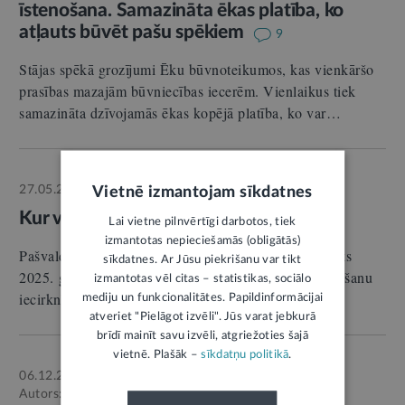
īstenošana. Samazināta ēkas platība, ko
atļauts būvēt pašu spēkiem
9
Stājas spēkā grozījumi Ēku būvnoteikumos, kas vienkāršo
prasības mazajām būvniecības iecerēm. Vienlaikus tiek
samazināta dzīvojamās ēkas kopējā platība, ko var…
27.05.2025.
Vietnē izmantojam sīkdatnes
Autors:
LV portāls
ZIŅA
Kur var balsot pašvaldību vēlēšanās
Lai vietne pilnvērtīgi darbotos, tiek
izmantotas nepieciešamās (obligātās)
Pašvaldību vēlēšanas vairs nav aiz kalniem. Tās notiks
sīkdatnes. Ar Jūsu piekrišanu var tikt
2025. gada 7. jūnijā. Šoreiz balsot varēs jebkurā vēlēšanu
izmantotas vēl citas – statistikas, sociālo
iecirknī pašvaldībā,…
mediju un funkcionalitātes. Papildinformācijai
atveriet "Pielāgot izvēli". Jūs varat jebkurā
brīdī mainīt savu izvēli, atgriežoties šajā
vietnē. Plašāk –
sīkdatņu politikā
.
06.12.2025.
SKAIDROJUMS
Autors:
Edīte Brikmane
;
Santa Galiņa