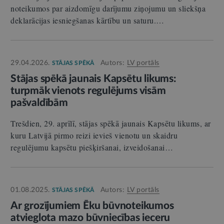
noteikumos par aizdomīgu darījumu ziņojumu un sliekšņa
deklarācijas iesniegšanas kārtību un saturu.…
29.04.2026.
Autors:
LV portāls
STĀJAS SPĒKĀ
Stājas spēkā jaunais Kapsētu likums:
turpmāk vienots regulējums visām
pašvaldībām
Trešdien, 29. aprīlī, stājas spēkā jaunais Kapsētu likums, ar
kuru Latvijā pirmo reizi ievieš vienotu un skaidru
regulējumu kapsētu piešķiršanai, izveidošanai…
01.08.2025.
Autors:
LV portāls
STĀJAS SPĒKĀ
Ar grozījumiem Ēku būvnoteikumos
atvieglota mazo būvniecības ieceru