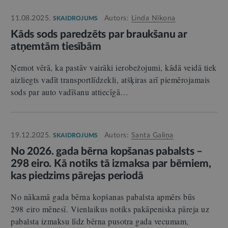
11.08.2025.
Autors:
Linda Ņikona
SKAIDROJUMS
Kāds sods paredzēts par braukšanu ar
atņemtām tiesībām
Ņemot vērā, ka pastāv vairāki ierobežojumi, kādā veidā tiek
aizliegts vadīt transportlīdzekli, atšķiras arī piemērojamais
sods par auto vadīšanu attiecīgā…
19.12.2025.
Autors:
Santa Galiņa
SKAIDROJUMS
No 2026. gada bērna kopšanas pabalsts –
298 eiro. Kā notiks tā izmaksa par bērniem,
kas piedzims pārejas periodā
No nākamā gada bērna kopšanas pabalsta apmērs būs
298 eiro mēnesī. Vienlaikus notiks pakāpeniska pāreja uz
pabalsta izmaksu līdz bērna pusotra gada vecumam,