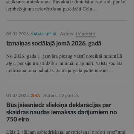
satiksmes noteikumos. Savukārt administratīvie sodi par šo
ierobežojumu neievērošanu paredzēti Ceļu…
05.01.2026.
Autors:
LV portāls
STĀJAS SPĒKĀ
Izmaiņas sociālajā jomā 2026. gadā
No 2026. gada 1. janvāra pieaug valstī noteiktā minimālā
alga, pensiju un atlīdzību minimālie apmēri, valsts sociālā
nodrošinājuma pabalsts. Jaunajā gadā palielināsies…
01.07.2025.
Autors:
LV portāls
ZIŅA
Būs jāiesniedz sliekšņa deklarācijas par
skaidras naudas iemaksas darījumiem no
750 eiro
Līdz 2. jūlijam sabiedriskajai apspriešanai nodoti grozījumi