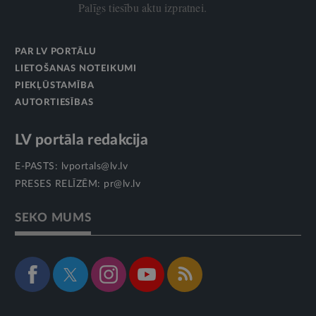
Palīgs tiesību aktu izpratnei.
PAR LV PORTĀLU
LIETOŠANAS NOTEIKUMI
PIEKĻŪSTAMĪBA
AUTORTIESĪBAS
LV portāla redakcija
E-PASTS:
lvportals@lv.lv
PRESES RELĪZĒM:
pr@lv.lv
SEKO MUMS