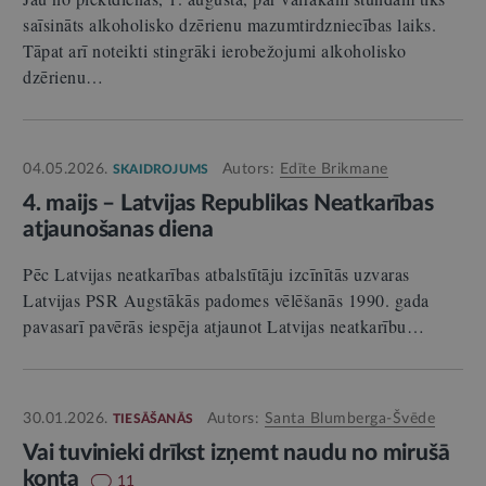
saīsināts alkoholisko dzērienu mazumtirdzniecības laiks.
Tāpat arī noteikti stingrāki ierobežojumi alkoholisko
dzērienu…
04.05.2026.
Autors:
Edīte Brikmane
SKAIDROJUMS
4. maijs – Latvijas Republikas Neatkarības
atjaunošanas diena
Pēc Latvijas neatkarības atbalstītāju izcīnītās uzvaras
Latvijas PSR Augstākās padomes vēlēšanās 1990. gada
pavasarī pavērās iespēja atjaunot Latvijas neatkarību…
30.01.2026.
Autors:
Santa Blumberga-Švēde
TIESĀŠANĀS
Vai tuvinieki drīkst izņemt naudu no mirušā
konta
11