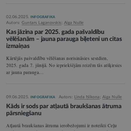
02.06.2025.
INFOGRAFIKA
Autors:
Guntars Laganovskis
;
Aiga Nulle
Kas jāzina par 2025. gada pašvaldību
vēlēšanām – jauna parauga biļeteni un citas
izmaiņas
Kārtējās pašvaldību vēlēšanas norisināsies sestdien,
2025. gada 7. jūnijā. No iepriekšējām reizēm tās atšķirsies
ar jauna parauga…
09.06.2025.
Autors:
Linda Ņikona
;
Aiga Nulle
INFOGRAFIKA
Kāds ir sods par atļautā braukšanas ātruma
pārsniegšanu
Atļautā braukšanas ātruma ierobežojumi ir noteikti Ceļu