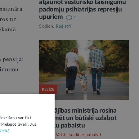
atjaunot vēsturisko taisnīgumu
nsionāra
padomju psihiatrijas represiju
upuriem
ros uz
1
Šodien,
Reģistri
iekamā
 pensijai
inimumu
RELĪZE
 darba
Labklājības ministrija rosina
reformēt un būtiski uzlabot
iekrišanu var tikt
vecāku pabalstu
Pielāgot izvēli". Jūs
litikā
.
Šodien,
Valsts sociālie pabalsti