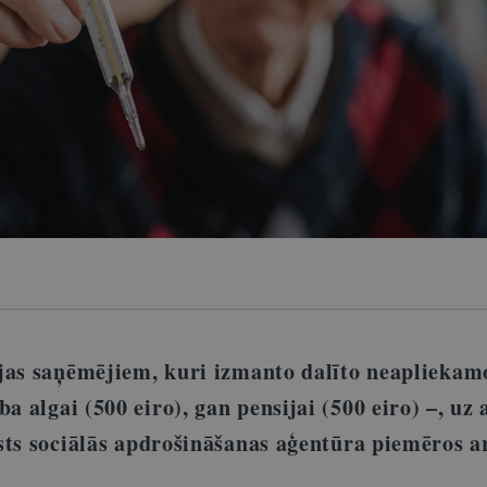
jas saņēmējiem, kuri izmanto dalīto neapliekam
a algai (500 eiro), gan pensijai (500 eiro)
–,
uz 
sts sociālās apdrošināšanas aģentūra piemēros a