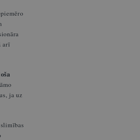
nepiemēro
m
sionāra
 arī
joša
nāmo
s, ja uz
slimības
o