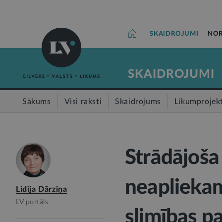
SKAIDROJUMI
NOR
SKAIDROJUMI
Sākums
Visi raksti
Skaidrojums
Likumprojek
Strādājoša
neaplieka
Lidija Dārziņa
LV portāls
slimības p