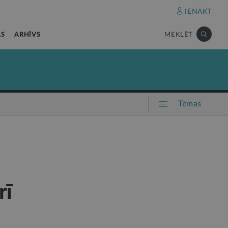
IENĀKT
AS
ARHĪVS
MEKLĒT
Tēmas
rī