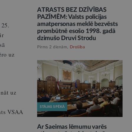
ATRASTS BEZ DZĪVĪBAS
PAZĪMĒM: Valsts policijas
amatpersonas meklē bezvēsts
 25.
prombūtnē esošo 1998. gadā
ir
dzimušo Druvi Strodu
sā
Pirms 2 dienām,
Drošība
ēro uz
ināt uz
STĀJAS SPĒKĀ
emts VSAA
Ar Saeimas lēmumu varēs