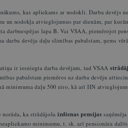
ienākums, kas apliekams ar nodokli. Darba devējs 
 un nodokļa atvieglojumus par dienām, par kurā
gta darbnespējas lapa B. Vai VSAA, piemērojot pen
 darba devēja daļu slimības pabalstam, ņems vērā
strādā
atiņa ir iesniegta darba devējam, tad VSAA
mības pabalstam piemēros uz darba devēju attieci
ā minimuma daļu 500 eiro, kā arī IIN atvieglojumu
izdienas pensijas
 norāda, ka strādājoša
saņēmēja 
eapliekamo minimumu, t. sk. arī pensionāra dalīt