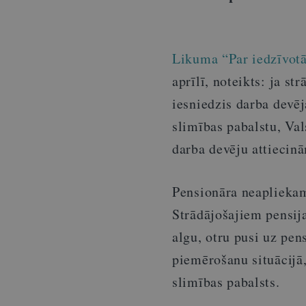
Likuma “Par iedzīvot
aprīlī, noteikts: ja s
iesniedzis darba devē
slimības pabalstu, Va
darba devēju attieci
Pensionāra neaplieka
Strādājošajiem pensija
algu, otru pusi uz pe
piemērošanu situācijā
slimības pabalsts.