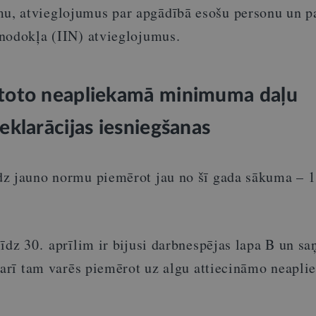
, atvieglojumus par apgādībā esošu personu un p
nodokļa (IIN) atvieglojumus.
toto neapliekamā minimuma daļu
klarācijas iesniegšanas
z jauno normu piemērot jau no šī gada sākuma – 1
īdz 30. aprīlim ir bijusi darbnespējas lapa B un s
d arī tam varēs piemērot uz algu attiecināmo neapl