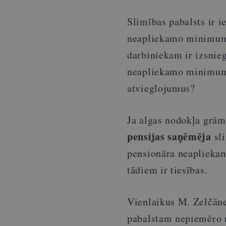
Slimības pabalsts ir 
neapliekamo minimumu
darbiniekam ir izsnie
neapliekamo minimuma
atvieglojumus?
Ja algas nodokļa grām
pensijas saņēmēja
sli
pensionāra neapliekam
tādiem ir tiesības.
Vienlaikus M. Zelčāne
pabalstam nepiemēro n