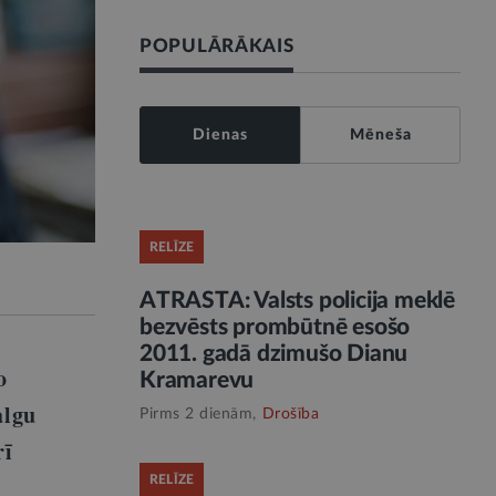
POPULĀRĀKAIS
Dienas
Mēneša
RELĪZE
ATRASTA: Valsts policija meklē
bezvēsts prombūtnē esošo
2011. gadā dzimušo Dianu
o
Kramarevu
algu
Pirms 2 dienām,
Drošība
rī
RELĪZE