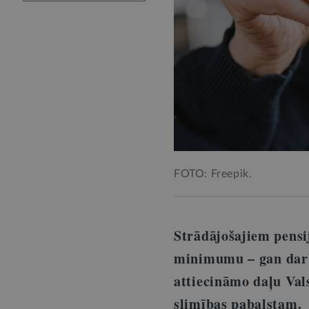
FOTO: Freepik.
Strādājošajiem pensi
minimumu
–
gan darb
attiecināmo daļu Val
slimības pabalstam.