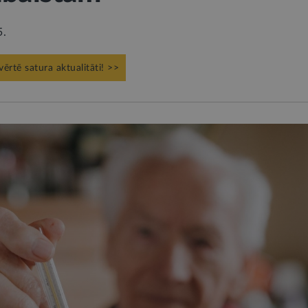
5.
vērtē satura aktualitāti! >>