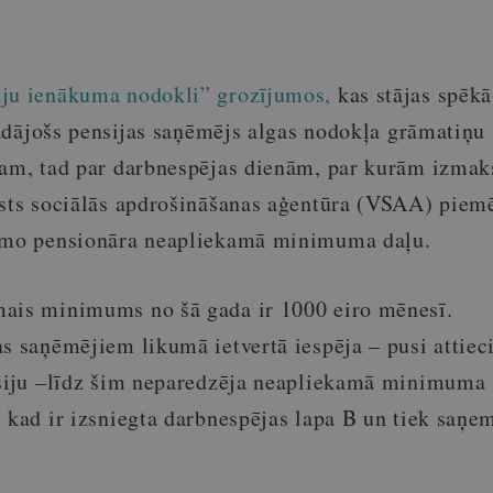
āju ienākuma nodokli” grozījumos,
kas stājas spēkā
trādājošs pensijas saņēmējs algas nodokļa grāmatiņu 
jam, tad par darbnespējas dienām, par kurām izmak
lsts sociālās apdrošināšanas aģentūra (VSAA) piem
nāmo pensionāra neapliekamā minimuma daļu.
mais minimums no šā gada ir 1000 eiro mēnesī.
s saņēmējiem likumā ietvertā iespēja – pusi attiec
nsiju –līdz šim neparedzēja neapliekamā minimuma
, kad ir izsniegta darbnespējas lapa B un tiek saņ