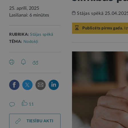
25. aprīlī, 2025
Stājas spēkā 25.04.202
Lasīšanai: 6 minūtes
Publicēts pirms gada.
Iz
RUBRIKA:
Stājas spēkā
TĒMA:
Nodokļi
11
TIESĪBU AKTI