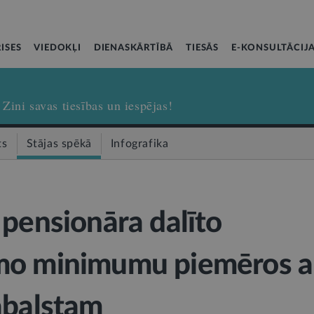
ISES
VIEDOKĻI
DIENASKĀRTĪBĀ
TIESĀS
E-KONSULTĀCIJ
Zini savas tiesības un iespējas!
ts
Stājas spēkā
Infografika
 pensionāra dalīto
mo minimumu piemēros a
abalstam