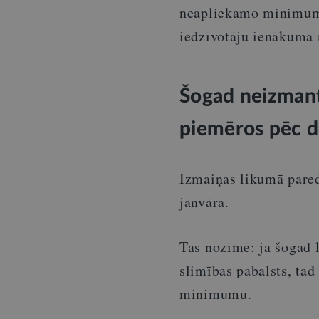
neapliekamo minimumu
iedzīvotāju ienākuma 
Šogad neizman
piemēros pēc de
Izmaiņas likumā pared
janvāra.
Tas nozīmē: ja šogad l
slimības pabalsts, ta
minimumu.