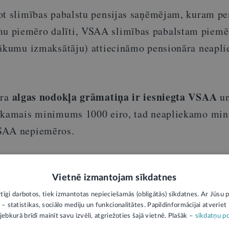
ot slimības pabalstu pensijas saņēmējam, kuram pe
 piemēro dalīti, VSAA slimības pabalstam piemē
nākumu izmaksātāju) attiecināmo pensionāra neapl
algas nodokļa grāmatiņa ir iesniegta VSAA
ra
un
iekamais minimums 1000 eiro, tad neapliekamo m
SAA nepiemēros.
aņēmēja slimības pabalstam tiks piemērota tikai uz
ensionāra neapliekamā minimuma daļa.
Vietnē izmantojam sīkdatnes
rtīgi darbotos, tiek izmantotas nepieciešamās (obligātās) sīkdatnes. Ar Jūsu p
 – statistikas, sociālo mediju un funkcionalitātes. Papildinformācijai atveriet "
 daļu arī turpmāk piemēros tikai pensijai.
jebkurā brīdī mainīt savu izvēli, atgriežoties šajā vietnē. Plašāk –
sīkdatņu po