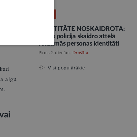
rika
RELĪZE
ro
IDENTITĀTE NOSKAIDROTA:
Valsts policija skaidro attēlā
ērojot
redzamās personas identitāti
Pirms 2 dienām,
Drošība
 kad
Visi populārākie
ba algu
am.
vai