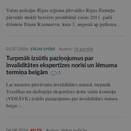
Valsts policijas Rīgas reģiona pārvaldes Rīgas Ziemeļu
pārvalde meklē bezvēsts prombūtnē esošo 2011. gadā
dzimušo Dianu Kramarevu, kura 3. augustā ap pulksten…
01.07.2026.
Autors:
LV portāls
STĀJAS SPĒKĀ
Turpmāk izsūtīs paziņojumus par
invaliditātes ekspertīzes norisi un lēmuma
termiņa beigām
3
Lai nerastos pārrāvums invaliditātes statusā, turpmāk
Veselības un darbspēju ekspertīzes ārstu valsts komisija
(VDEĀVK) izsūtīs paziņojumus par invaliditātes statusa
beigu…
04.08.2026.
Autors:
Valsts policija
RELĪZE