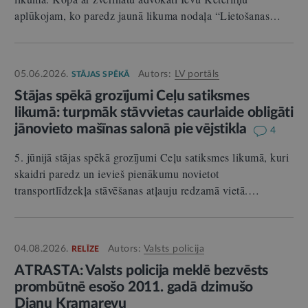
aplūkojam, ko paredz jaunā likuma nodaļa “Lietošanas…
05.06.2026.
Autors:
LV portāls
STĀJAS SPĒKĀ
Stājas spēkā grozījumi Ceļu satiksmes
likumā: turpmāk stāvvietas caurlaide obligāti
jānovieto mašīnas salonā pie vējstikla
4
5. jūnijā stājas spēkā grozījumi Ceļu satiksmes likumā, kuri
skaidri paredz un ievieš pienākumu novietot
transportlīdzekļa stāvēšanas atļauju redzamā vietā.…
04.08.2026.
Autors:
Valsts policija
RELĪZE
ATRASTA: Valsts policija meklē bezvēsts
prombūtnē esošo 2011. gadā dzimušo
Dianu Kramarevu