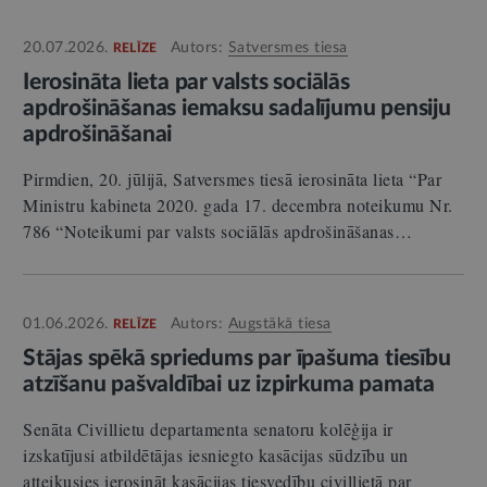
20.07.2026.
Autors:
Satversmes tiesa
RELĪZE
Ierosināta lieta par valsts sociālās
apdrošināšanas iemaksu sadalījumu pensiju
apdrošināšanai
Pirmdien, 20. jūlijā, Satversmes tiesā ierosināta lieta “Par
Ministru kabineta 2020. gada 17. decembra noteikumu Nr.
786 “Noteikumi par valsts sociālās apdrošināšanas…
01.06.2026.
Autors:
Augstākā tiesa
RELĪZE
Stājas spēkā spriedums par īpašuma tiesību
atzīšanu pašvaldībai uz izpirkuma pamata
Senāta Civillietu departamenta senatoru kolēģija ir
izskatījusi atbildētājas iesniegto kasācijas sūdzību un
atteikusies ierosināt kasācijas tiesvedību civillietā par