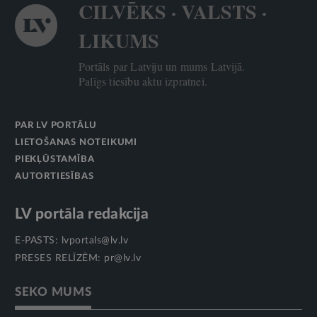
CILVĒKS · VALSTS ·
LIKUMS
Portāls par Latviju un mums Latvijā.
Palīgs tiesību aktu izpratnei.
PAR LV PORTĀLU
LIETOŠANAS NOTEIKUMI
PIEKĻŪSTAMĪBA
AUTORTIESĪBAS
LV portāla redakcija
E-PASTS:
lvportals@lv.lv
PRESES RELĪZĒM:
pr@lv.lv
SEKO MUMS