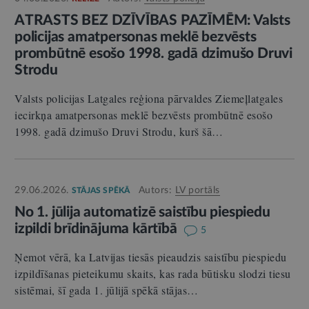
ATRASTS BEZ DZĪVĪBAS PAZĪMĒM: Valsts
policijas amatpersonas meklē bezvēsts
prombūtnē esošo 1998. gadā dzimušo Druvi
Strodu
Valsts policijas Latgales reģiona pārvaldes Ziemeļlatgales
iecirkņa amatpersonas meklē bezvēsts prombūtnē esošo
1998. gadā dzimušo Druvi Strodu, kurš šā…
29.06.2026.
Autors:
LV portāls
STĀJAS SPĒKĀ
No 1. jūlija automatizē saistību piespiedu
izpildi brīdinājuma kārtībā
5
Ņemot vērā, ka Latvijas tiesās pieaudzis saistību piespiedu
izpildīšanas pieteikumu skaits, kas rada būtisku slodzi tiesu
sistēmai, šī gada 1. jūlijā spēkā stājas…