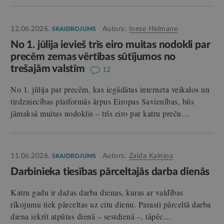
12.06.2026.
Autors:
Inese Helmane
SKAIDROJUMS
No 1. jūlija ievieš trīs eiro muitas nodokli par
precēm zemas vērtības sūtījumos no
trešajām valstīm
12
No 1. jūlija par precēm, kas iegādātas interneta veikalos un
tirdzniecības platformās ārpus Eiropas Savienības, būs
jāmaksā muitas nodoklis – trīs eiro par katru preču…
11.06.2026.
Autors:
Zaida Kalniņa
SKAIDROJUMS
Darbinieka tiesības pārceltajās darba dienās
Katru gadu ir dažas darba dienas, kuras ar valdības
rīkojumu tiek pārceltas uz citu dienu. Parasti pārceltā darba
diena iekrīt atpūtas dienā – sestdienā –, tāpēc…