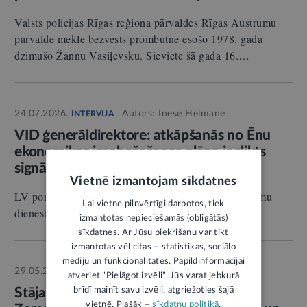
Valsts policijas Rīgas reģiona pārvaldes Rīgas Austrumu
pārvalde meklē bezvēsts prombūtnē esošo 1978. gadā
dzimušo Žannu Vasiļevsku. Sieviete šā gada 16.…
24.07.2026.
Autors:
Inese Helmane
INTERVIJA
VID ģenerāldirektore: atkāpšanās no Ēnu
ekonomikas ierobežošanas plāna ir slikts
signāls sabiedrībai
Vietnē izmantojam sīkdatnes
LV portālam: BAIBA ŠMITE-ROĶE, Valsts ieņēmumu
Lai vietne pilnvērtīgi darbotos, tiek
dienesta ģenerāldirektore.
izmantotas nepieciešamās (obligātās)
sīkdatnes. Ar Jūsu piekrišanu var tikt
izmantotas vēl citas – statistikas, sociālo
mediju un funkcionalitātes. Papildinformācijai
29.05.2026.
Autors:
LV portāls
STĀJAS SPĒKĀ
atveriet "Pielāgot izvēli". Jūs varat jebkurā
brīdī mainīt savu izvēli, atgriežoties šajā
Stājas spēkā likuma grozījumi, kas
vietnē. Plašāk –
sīkdatņu politikā
.