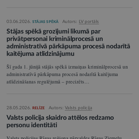
03.06.2026.
Autors:
LV portāls
STĀJAS SPĒKĀ
Stājas spēkā grozījumi likumā par
privātpersonai kriminālprocesā un
administratīvā pārkāpuma procesā nodarītā
kaitējuma atlīdzinājumu
Šī gada 1. jūnijā stājās spēkā izmaiņas kriminālprocesā un
administratīvā pārkāpuma procesā nodarītā kaitējuma
atlīdzināšanas regulējumā – precizēts…
28.05.2026.
Autors:
Valsts policija
RELĪZE
Valsts policija skaidro attēlos redzamo
personu identitāti
Valsts policijas Rīgas reģiona pārvaldes Rīgas Ziemeļu