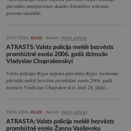
pārvaldes amatpersonas skaidro fotoattēlos redzamo
personu identitāti.
30.07.2026.
Autors:
Valsts policija
RELĪZE
ATRASTS: Valsts policija meklē bezvēsts
prombūtnē esošo 2006. gadā dzimušo
Vladyslav Chuprakovskyi
Valsts policijas Rīgas reģiona pārvaldes Rīgas Austrumu
pārvalde meklē bezvēsts prombūtnē esošo 2006. gadā
dzimušo Vladyslav Chuprakovskyi, kurš 28. jūlijā…
18.06.2026.
Autors:
Valsts policija
RELĪZE
ATRASTA: Valsts policija meklē bezvēsts
prombūtnē esošo Žannu Vasiļevsku