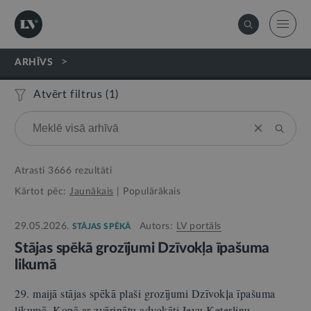
>
ARHĪVS
Atvērt filtrus (
1
)
Atrasti
3666
rezultāti
Kārtot pēc:
Jaunākais
|
Populārākais
29.05.2026.
Autors:
LV portāls
STĀJAS SPĒKĀ
Stājas spēkā grozījumi Dzīvokļa īpašuma
likumā
29. maijā stājas spēkā plaši grozījumi Dzīvokļa īpašuma
likumā. Kopā ar zvērinātu advokāti Ievu Keterliņu