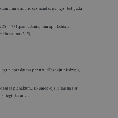
došanu un esmu rokas naudas ņēmējs, bet gada
25.-1731.panti. Jautājumā aprakstītajā
zpilda vai nu tādēļ,…
iegt pieprasījumu par uzturlīdzekļu piedziņu,
šanas pienākumu likumdevējs ir saistījis ar
u sniegt, kā arī…