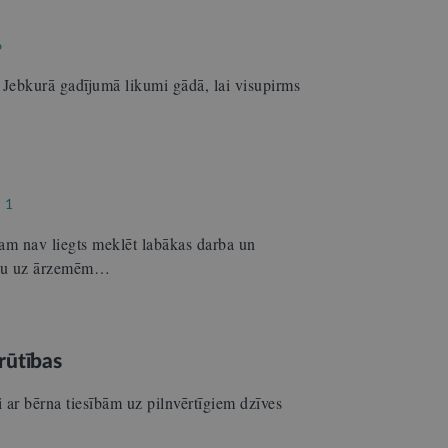
6
ļā. Jebkurā gadījumā likumi gādā, lai visupirms
1
am nav liegts meklēt labākas darba un
šanu uz ārzemēm…
rūtības
i ar bērna tiesībām uz pilnvērtīgiem dzīves