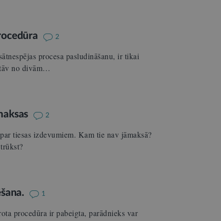
procedūra
2
ātnespējas procesa pasludināšanu, ir tikai
astāv no divām…
amaksas
2
s par tiesas izdevumiem. Kam tie nav jāmaksā?
trūkst?
ēšana.
1
ota procedūra ir pabeigta, parādnieks var