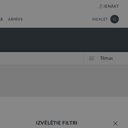
IENĀKT
AS
ARHĪVS
MEKLĒT
Tēmas
IZVĒLĒTIE FILTRI