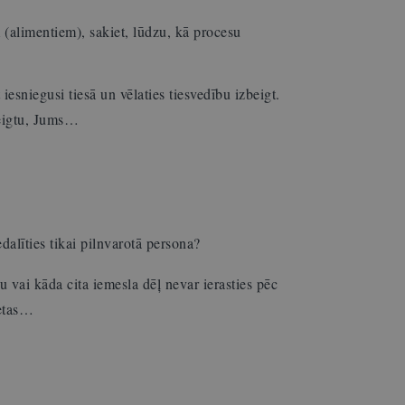
(alimentiem), sakiet, lūdzu, kā procesu
esniegusi tiesā un vēlaties tiesvedību izbeigt.
beigtu, Jums…
edalīties tikai pilnvarotā persona?
u vai kāda cita iemesla dēļ nevar ierasties pēc
ietas…