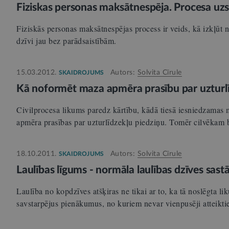
Fiziskas personas maksātnespēja. Procesa u
Fiziskās personas maksātnespējas process ir veids, kā izkļūt n
dzīvi jau bez parādsaistībām.
15.03.2012.
Autors:
Solvita Cīrule
SKAIDROJUMS
Kā noformēt maza apmēra prasību par uzturl
Civilprocesa likums paredz kārtību, kādā tiesā iesniedzamas m
apmēra prasības par uzturlīdzekļu piedziņu. Tomēr cilvēkam
18.10.2011.
Autors:
Solvita Cīrule
SKAIDROJUMS
Laulības līgums - normāla laulības dzīves sas
Laulība no kopdzīves atšķiras ne tikai ar to, ka tā noslēgta lik
savstarpējus pienākumus, no kuriem nevar vienpusēji atteikt