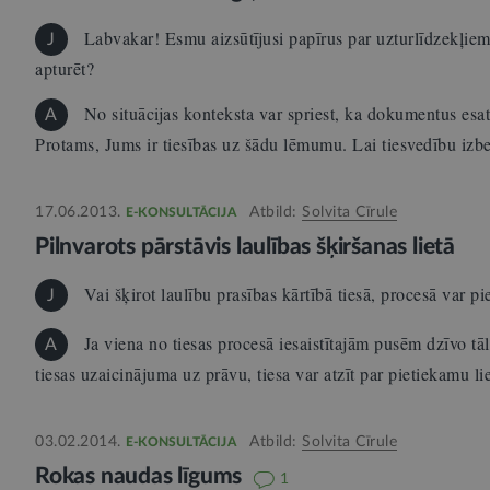
Labvakar! Esmu aizsūtījusi papīrus par uzturlīdzekļiem 
J
apturēt?
No situācijas konteksta var spriest, ka dokumentus esat i
A
Protams, Jums ir tiesības uz šādu lēmumu. Lai tiesvedību iz
17.06.2013.
Atbild:
Solvita Cīrule
E-KONSULTĀCIJA
Pilnvarots pārstāvis laulības šķiršanas lietā
Vai šķirot laulību prasības kārtībā tiesā, procesā var pi
J
Ja viena no tiesas procesā iesaistītajām pusēm dzīvo tāl
A
tiesas uzaicinājuma uz prāvu, tiesa var atzīt par pietiekamu l
03.02.2014.
Atbild:
Solvita Cīrule
E-KONSULTĀCIJA
Rokas naudas līgums
1