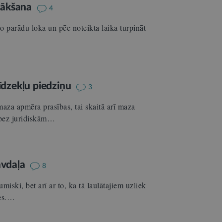
zsākšana
4
o parādu loka un pēc noteikta laika turpināt
īdzekļu piedziņu
3
aza apmēra prasības, tai skaitā arī maza
 bez juridiskām…
tāvdaļa
8
umiski, bet arī ar to, ka tā laulātajiem uzliek
ies.…