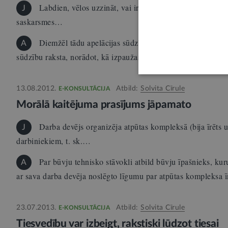
Labdien, vēlos uzzināt, vai ir pieejams paraugs, kā parei
J
saskarsmes…
Diemžēl tādu apelācijas sūdzības paraugu, kas derētu 
A
sūdzību raksta, norādot, kā izpaužas katra konkrētā spriedu
13.08.2012.
Atbild:
Solvita Cīrule
E-KONSULTĀCIJA
Morālā kaitējuma prasījums jāpamato
Darba devējs organizēja atpūtas kompleksā (bija īrēts
J
darbiniekiem, t. sk.…
Par būvju tehnisko stāvokli atbild būvju īpašnieks, kuru
A
ar sava darba devēja noslēgto līgumu par atpūtas kompleks
23.07.2013.
Atbild:
Solvita Cīrule
E-KONSULTĀCIJA
Tiesvedību var izbeigt, rakstiski lūdzot tiesai