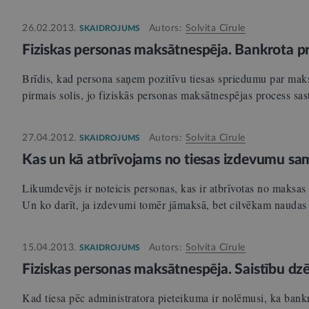
26.02.2013.
Autors:
Solvita Cīrule
SKAIDROJUMS
Fiziskas personas maksātnespēja. Bankrota 
Brīdis, kad persona saņem pozitīvu tiesas spriedumu par maks
pirmais solis, jo fiziskās personas maksātnespējas process s
27.04.2012.
Autors:
Solvita Cīrule
SKAIDROJUMS
Kas un kā atbrīvojams no tiesas izdevumu s
Likumdevējs ir noteicis personas, kas ir atbrīvotas no maksa
Un ko darīt, ja izdevumi tomēr jāmaksā, bet cilvēkam naudas 
15.04.2013.
Autors:
Solvita Cīrule
SKAIDROJUMS
Fiziskas personas maksātnespēja. Saistību dz
Kad tiesa pēc administratora pieteikuma ir nolēmusi, ka bankr