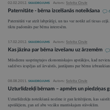
02.02.2012.
Autors:
Solvita Cīrule
SKAIDROJUMS
Paternitāte - bērna izcelšanās noteikšana
Paternitāti var atzīt labprātīgi, un tas var notikt arī tiesas ce
tiktu padomāts par bērna interesēm.
17.02.2012.
Autors:
Solvita Cīrule
SKAIDROJUMS
Kas jāzina par bērna izvešanu uz ārzemēm
Mūsdienu saspringtajos ekonomiskajos apstākļos, kad nevien
sadzīves iespējas arī ārvalstīs, jautājums par bērnu izbrauk
08.08.2011.
Autors:
Solvita Cīrule
SKAIDROJUMS
Uzturlīdzekļi bērnam – apmērs un piedziņas g
Uzturlīdzekļu noteikšanā nozīme ir gan kritērijiem, kas saistīt
apstākļiem, gan arī abu vecāku mantiskajam stāvoklim.