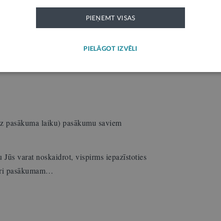
zi jābūt rakstītai apelācijas sūdzībai lietā par
PIEŅEMT VISAS
visiem dzīves gadījumiem, nav. Apelācijas
PIELĀGOT IZVĒLI
ma nepareizība.…
 uz pasākuma laiku) pasākumu saviem
 Jūs varat noskaidrot, vispirms iepazīstoties
a īri pasākumam…