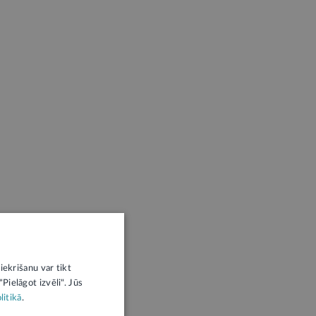
iekrišanu var tikt
Pielāgot izvēli". Jūs
litikā
.