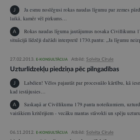
Ja esmu noslēgusi rokas naudas līgumu par zemes pār
J
laikā, kamēr vēl pirkums…
Rokas naudas līguma jautājumus nosaka Civillikuma 17
A
situācijā līdzēji dažādi interpretē 1730.pantu: „Ja līgumu nei
27.02.2013.
Atbild:
Solvita Cīrule
E-KONSULTĀCIJA
Uzturlīdzekļu piedziņa pēc pilngadības
Labdien! Vēlos pajautāt par procesuālo kārtību, kā iesn
J
kad iestājusies…
Saskaņā ar Civillikuma 179.panta noteikumiem, uzturdo
A
vairākiem kritērijiem - vecāku mantas stāvokli un spēju uztur
06.11.2012.
Atbild:
Solvita Cīrule
E-KONSULTĀCIJA