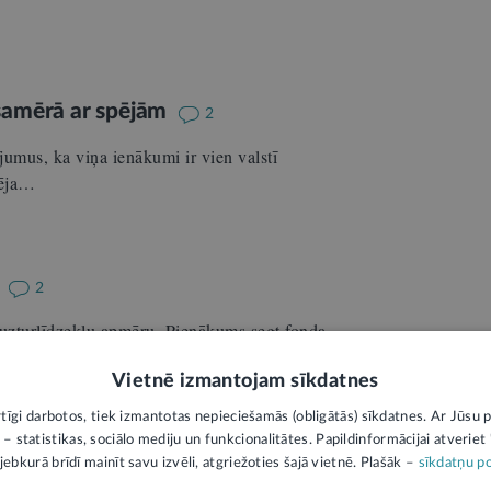
 samērā ar spējām
2
ījumus, ka viņa ienākumi ir vien valstī
pēja…
u
2
 uzturlīdzekļu apmēru. Pienākums segt fonda
ību ir…
Vietnē izmantojam sīkdatnes
rtīgi darbotos, tiek izmantotas nepieciešamās (obligātās) sīkdatnes. Ar Jūsu p
 – statistikas, sociālo mediju un funkcionalitātes. Papildinformācijai atveriet "
jebkurā brīdī mainīt savu izvēli, atgriežoties šajā vietnē. Plašāk –
sīkdatņu po