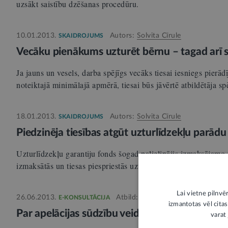
uzsākt saistību dzēšanas procedūru.
10.01.2013.
Autors:
Solvita Cīrule
SKAIDROJUMS
Vecāku pienākums uzturēt bērnu – tagad arī
Ja jauns un vesels, darba spējīgs vecāks tiesai iesniegs pierād
noteiktajā minimālajā apmērā, tiesai būs jāvērtē atbildētāja s
18.01.2013.
Autors:
Solvita Cīrule
SKAIDROJUMS
Piedzinēja tiesības atgūt uzturlīdzekļu parād
Uzturlīdzekļu garantiju fonds šogad palielinājis izmaksājamo
izmaksātās un tiesas piespriestās uzturlīdzekļu summas starp
Lai vietne pilnvē
26.06.2013.
Atbild:
Solvita Cīrule
E-KONSULTĀCIJA
izmantotas vēl citas
Par apelācijas sūdzību veidlapām
varat 