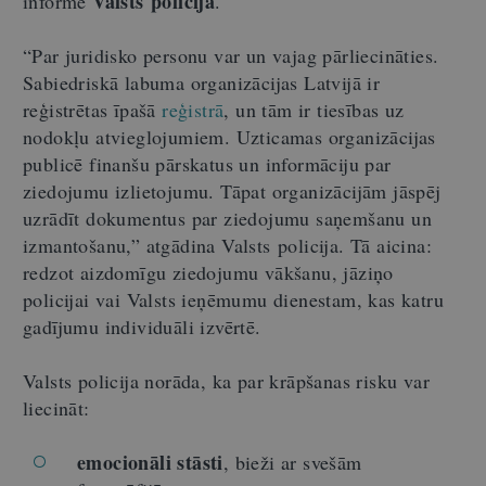
Valsts policija
informē
.
“Par juridisko personu var un vajag pārliecināties.
Sabiedriskā labuma organizācijas Latvijā ir
reģistrētas īpašā
reģistrā
, un tām ir tiesības uz
nodokļu atvieglojumiem. Uzticamas organizācijas
publicē finanšu pārskatus un informāciju par
ziedojumu izlietojumu. Tāpat organizācijām jāspēj
uzrādīt dokumentus par ziedojumu saņemšanu un
izmantošanu,” atgādina Valsts policija. Tā aicina:
redzot aizdomīgu ziedojumu vākšanu, jāziņo
policijai vai Valsts ieņēmumu dienestam, kas katru
gadījumu individuāli izvērtē.
Valsts policija norāda, ka par krāpšanas risku var
liecināt:
emocionāli stāsti
, bieži ar svešām