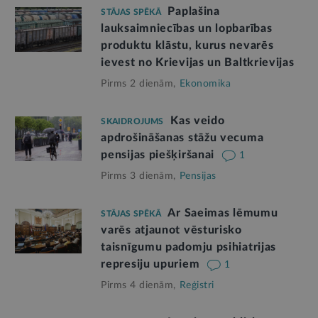
Paplašina
STĀJAS SPĒKĀ
lauksaimniecības un lopbarības
produktu klāstu, kurus nevarēs
ievest no Krievijas un Baltkrievijas
Pirms 2 dienām,
Ekonomika
Kas veido
SKAIDROJUMS
apdrošināšanas stāžu vecuma
pensijas piešķiršanai
1
Pirms 3 dienām,
Pensijas
Ar Saeimas lēmumu
STĀJAS SPĒKĀ
varēs atjaunot vēsturisko
taisnīgumu padomju psihiatrijas
represiju upuriem
1
Pirms 4 dienām,
Reģistri