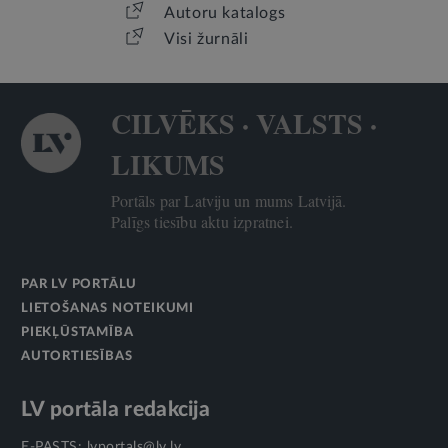
Autoru katalogs
Visi žurnāli
CILVĒKS · VALSTS ·
LIKUMS
Portāls par Latviju un mums Latvijā.
Palīgs tiesību aktu izpratnei.
PAR LV PORTĀLU
LIETOŠANAS NOTEIKUMI
PIEKĻŪSTAMĪBA
AUTORTIESĪBAS
LV portāla redakcija
E-PASTS:
lvportals@lv.lv