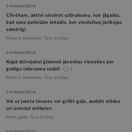
E-KONSULTĀCIJA
Cilvēkam, aktīvi atvairot uzbrukumu, nav jāgaida,
kad suns patiešām iekodīs, bet vienlaikus jārīkojas
samērīgi
Pirms 2 mēnešiem,
Tava drošība
E-KONSULTĀCIJA
Kopā dzīvojošai ģimenei jācenšas vienoties par
godīgu izdevumu sadali
1
Pirms 5 mēnešiem,
Tava drošība
E-KONSULTĀCIJA
Vai uz jumta terases var grilēt gaļu, audzēt stādus
un izvietot mēbeles
Pirms gada,
Tava drošība
E-KONSULTĀCIJA