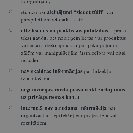
fotogrāfijām;
aicinājumi
ziedot tūlīt
steidzinoši
“
” vai
pārspīlēti emocionāli stāsti;
atteikšanās no praktiskas palīdzības
– prasa
tikai naudu, bet nepieņem lietas vai produktus
vai atsaka tiešo apmaksu par pakalpojumu,
zālēm vai manipulācijām ārstniecības vai citai
iestādei;
nav skaidras informācijas
par līdzekļu
izmantošanu;
organizācijas vārdā prasa veikt ziedojumus
uz privātpersonas kontu
;
internetā nav atrodama informācija
par
organizācijas iepriekšējiem projektiem vai
rezultātiem.