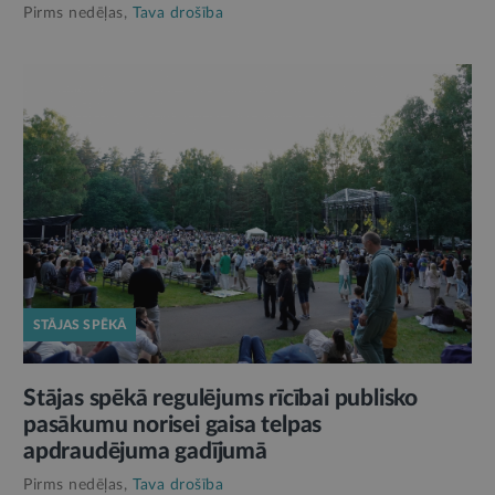
Pirms nedēļas,
Tava drošība
STĀJAS SPĒKĀ
Stājas spēkā regulējums rīcībai publisko
pasākumu norisei gaisa telpas
apdraudējuma gadījumā
Pirms nedēļas,
Tava drošība