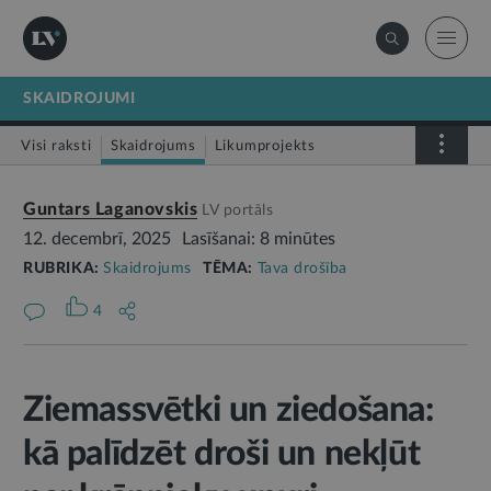
SKAIDROJUMI
Visi raksti
Skaidrojums
Likumprojekts
Stājas spēkā
Infografika
Guntars Laganovskis
LV portāls
12. decembrī, 2025
Lasīšanai: 8 minūtes
RUBRIKA:
Skaidrojums
TĒMA:
Tava drošība
4
Ziemassvētki un ziedošana:
kā palīdzēt droši un nekļūt