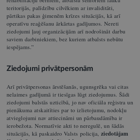
teritorijās, palīdzību cilvēkiem ar invaliditāti,
pārtikas pakas ģimenēm krīzes situācijās, kā arī
operatīvu reaģēšanu ārkārtas gadījumos. Nereti
ziedojumi ļauj organizācijām arī nodrošināt darbu
saviem darbiniekiem, bez kuriem atbalsts nebūtu
iespējams.”
Ziedojumi privātpersonām
Arī privātpersonas ārstēšanās, ugunsgrēka vai citas
nelaimes gadījumā ir tiesīgas lūgt ziedojumus. Šādi
ziedojumi balstās uzticībā, jo nav oficiāla reģistra un
pienākuma atskaitīties par to izlietojumu, nodokļu
atvieglojumi nav attiecināmi un pārbaudāmība ir
ierobežota. Normatīvie akti to neregulē, un šādās
ziedotājam
situācijās, kā paskaidro Valsts policija,