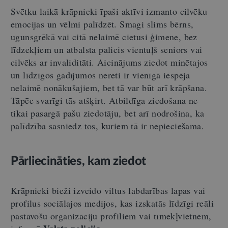
Svētku laikā krāpnieki īpaši aktīvi izmanto cilvēku
emocijas un vēlmi palīdzēt. Smagi slims bērns,
ugunsgrēkā vai citā nelaimē cietusi ģimene, bez
līdzekļiem un atbalsta palicis vientuļš seniors vai
cilvēks ar invaliditāti. Aicinājums ziedot minētajos
un līdzīgos gadījumos nereti ir vienīgā iespēja
nelaimē nonākušajiem, bet tā var būt arī krāpšana.
Tāpēc svarīgi tās atšķirt. Atbildīga ziedošana ne
tikai pasargā pašu ziedotāju, bet arī nodrošina, ka
palīdzība sasniedz tos, kuriem tā ir nepieciešama.
Pārliecināties, kam ziedot
Krāpnieki bieži izveido viltus labdarības lapas vai
profilus sociālajos medijos, kas izskatās līdzīgi reāli
pastāvošu organizāciju profiliem vai tīmekļvietnēm,