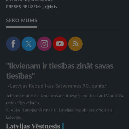
PRESES RELĪZĒM:
pr@lv.lv
SEKO MUMS
"Ikvienam ir tiesības zināt savas
tiesības"
/Latvijas Republikas Satversmes 90. pants/
Jebkura materiāla izmantošana ir iespējama tikai ar LV portāla
redakcijas atļauju.
© VSIA "Latvijas Vēstnesis", Latvijas Republikas oficiālais
izdevējs.