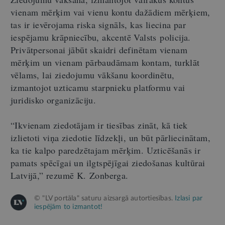
vienam mērķim vai vienu kontu dažādiem mērķiem,
tas ir ievērojama riska signāls, kas liecina par
iespējamu krāpniecību, akcentē Valsts policija.
Privātpersonai jābūt skaidri definētam vienam
mērķim un vienam pārbaudāmam kontam, turklāt
vēlams, lai ziedojumu vākšanu koordinētu,
izmantojot uzticamu starpnieku platformu vai
juridisko organizāciju.
“Ikvienam ziedotājam ir tiesības zināt, kā tiek
izlietoti viņa ziedotie līdzekļi, un būt pārliecinātam,
ka tie kalpo paredzētajam mērķim. Uzticēšanās ir
pamats spēcīgai un ilgtspējīgai ziedošanas kultūrai
Latvijā,” rezumē K. Zonberga.
© "LV portāla" saturu aizsargā autortiesības.
Izlasi par
iespējām to izmantot!