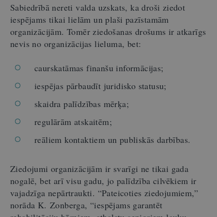
Sabiedrībā nereti valda uzskats, ka droši ziedot
iespējams tikai lielām un plaši pazīstamām
organizācijām. Tomēr ziedošanas drošums ir atkarīgs
nevis no organizācijas lieluma, bet:
caurskatāmas finanšu informācijas;
iespējas pārbaudīt juridisko statusu;
skaidra palīdzības mērķa;
regulārām atskaitēm;
reāliem kontaktiem un publiskās darbības.
Ziedojumi organizācijām ir svarīgi ne tikai gada
nogalē, bet arī visu gadu, jo palīdzība cilvēkiem ir
vajadzīga nepārtraukti. “Pateicoties ziedojumiem,”
norāda K. Zonberga, “iespējams garantēt
rehabilitāciju bērniem, atbalstu senioriem lauku