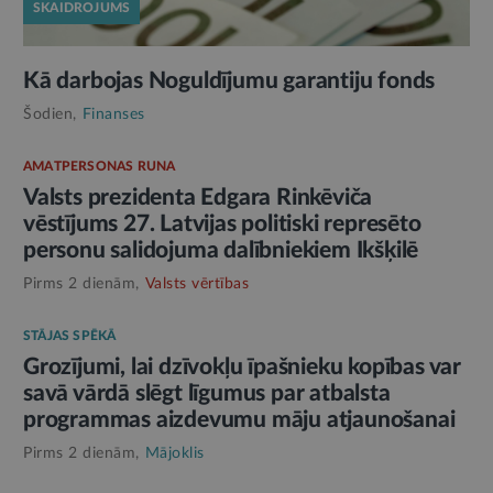
SKAIDROJUMS
Kā darbojas Noguldījumu garantiju fonds
Šodien,
Finanses
AMATPERSONAS RUNA
Valsts prezidenta Edgara Rinkēviča
vēstījums 27. Latvijas politiski represēto
personu salidojuma dalībniekiem Ikšķilē
Pirms 2 dienām,
Valsts vērtības
STĀJAS SPĒKĀ
Grozījumi, lai dzīvokļu īpašnieku kopības var
savā vārdā slēgt līgumus par atbalsta
programmas aizdevumu māju atjaunošanai
Pirms 2 dienām,
Mājoklis