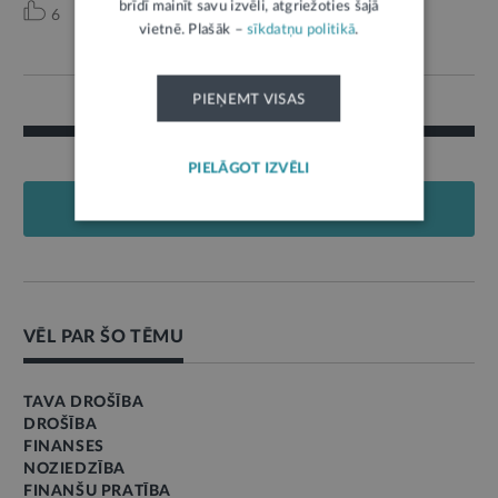
brīdī mainīt savu izvēli, atgriežoties šajā
6
vietnē. Plašāk –
sīkdatņu politikā
.
PIEŅEMT VISAS
PIELĀGOT IZVĒLI
PIEVIENOT KOMENTĀRU
VĒL PAR ŠO TĒMU
TAVA DROŠĪBA
DROŠĪBA
FINANSES
NOZIEDZĪBA
FINANŠU PRATĪBA