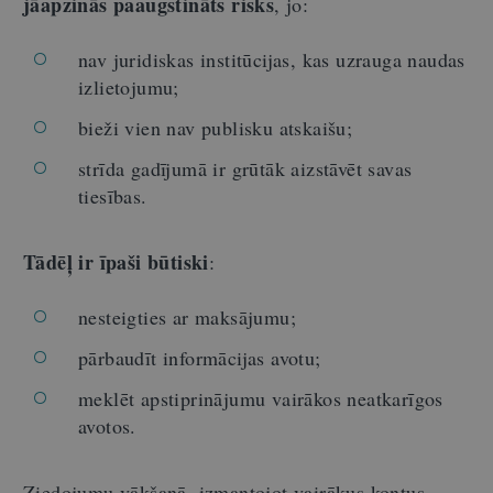
jāapzinās paaugstināts risks
, jo:
nav juridiskas institūcijas, kas uzrauga naudas
izlietojumu;
bieži vien nav publisku atskaišu;
strīda gadījumā ir grūtāk aizstāvēt savas
tiesības.
Tādēļ ir īpaši būtiski
:
nesteigties ar maksājumu;
pārbaudīt informācijas avotu;
meklēt apstiprinājumu vairākos neatkarīgos
avotos.
Ziedojumu vākšanā, izmantojot vairākus kontus