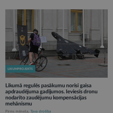
LIKUMPROJEKTS
Likumā regulēs pasākumu norisi gaisa
apdraudējuma gadījumos. Ieviesīs dronu
nodarīto zaudējumu kompensācijas
mehānismu
Pirms mēneša,
Tava drošība