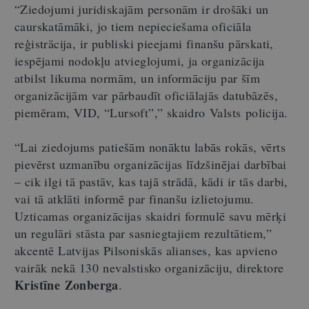
“Ziedojumi juridiskajām personām ir drošāki un
caurskatāmāki, jo tiem nepieciešama oficiāla
reģistrācija, ir publiski pieejami finanšu pārskati,
iespējami nodokļu atvieglojumi, ja organizācija
atbilst likuma normām, un informāciju par šīm
organizācijām var pārbaudīt oficiālajās datubāzēs,
piemēram, VID, “Lursoft”,” skaidro Valsts policija.
“Lai ziedojums patiešām nonāktu labās rokās, vērts
pievērst uzmanību organizācijas līdzšinējai darbībai
– cik ilgi tā pastāv, kas tajā strādā, kādi ir tās darbi,
vai tā atklāti informē par finanšu izlietojumu.
Uzticamas organizācijas skaidri formulē savu mērķi
un regulāri stāsta par sasniegtajiem rezultātiem,”
akcentē Latvijas Pilsoniskās alianses, kas apvieno
vairāk nekā 130 nevalstisko organizāciju, direktore
Kristīne Zonberga
.