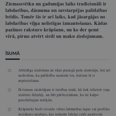
Ziemassvētku un gadumijas laiks tradicionāli ir
labdarības, dāsnuma un savstarpējas palīdzības
brīdis. Tomēr šis ir arī laiks, kad jāsargājas no
labdarības viļņa nelietīgas izmantošanas. Kādas
pazīmes raksturo krāpšanu, un ko der ņemt
vērā, pirms atvērt sirdi un maku ziedojumam.
ĪSUMĀ
Atbildīga ziedošana ne tikai pasargā pašu ziedotāju, bet arī
nodrošina, ka palīdzība sasniedz tos, kuriem tā ir
nepieciešama.
Ikvienam ziedotājam ir tiesības zināt, kā tiek izlietoti viņa
ziedotie līdzekļi, un būt pārliecinātam, ka tie kalpo
paredzētajam mērķim.
Krāpnieki bieži izveido viltus labdarības lapas vai profilus
sociālajos medijos, kas izskatās līdzīgi reāli pastāvošu