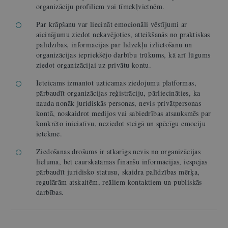
organizāciju profiliem vai tīmekļvietnēm.
Par krāpšanu var liecināt emocionāli vēstījumi ar
aicinājumu ziedot nekavējoties, atteikšanās no praktiskas
palīdzības, informācijas par līdzekļu izlietošanu un
organizācijas iepriekšējo darbību trūkums, kā arī lūgums
ziedot organizācijai uz privātu kontu.
Ieteicams izmantot uzticamas ziedojumu platformas,
pārbaudīt organizācijas reģistrāciju, pārliecināties, ka
nauda nonāk juridiskās personas, nevis privātpersonas
kontā, noskaidrot medijos vai sabiedrības atsauksmēs par
konkrēto iniciatīvu, neziedot steigā un spēcīgu emociju
ietekmē.
Ziedošanas drošums ir atkarīgs nevis no organizācijas
lieluma, bet
caurskatāmas finanšu informācijas,
iespējas
pārbaudīt juridisko statusu,
skaidra palīdzības mērķa,
regulārām atskaitēm,
reāliem kontaktiem un publiskās
darbības.