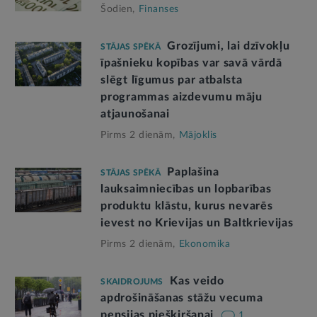
Šodien,
Finanses
Grozījumi, lai dzīvokļu
STĀJAS SPĒKĀ
īpašnieku kopības var savā vārdā
slēgt līgumus par atbalsta
programmas aizdevumu māju
atjaunošanai
Pirms 2 dienām,
Mājoklis
Paplašina
STĀJAS SPĒKĀ
lauksaimniecības un lopbarības
produktu klāstu, kurus nevarēs
ievest no Krievijas un Baltkrievijas
Pirms 2 dienām,
Ekonomika
Kas veido
SKAIDROJUMS
apdrošināšanas stāžu vecuma
pensijas piešķiršanai
1