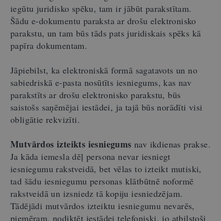
iegūtu juridisko spēku, tam ir jābūt parakstītam.
Šādu e-dokumentu paraksta ar drošu elektronisko
parakstu, un tam būs tāds pats juridiskais spēks kā
papīra dokumentam.
Jāpiebilst, ka elektroniskā formā sagatavots un no
sabiedriskā e-pasta nosūtīts iesniegums, kas nav
parakstīts ar drošu elektronisko parakstu, būs
saistošs saņēmējai iestādei, ja tajā būs norādīti visi
obligātie rekvizīti.
Mutvārdos izteikts iesniegums
nav ikdienas prakse.
Ja kāda iemesla dēļ persona nevar iesniegt
iesniegumu rakstveidā, bet vēlas to izteikt mutiski,
tad šādu iesniegumu personas klātbūtnē noformē
rakstveidā un izsniedz tā kopiju iesniedzējam.
Tādējādi mutvārdos izteiktu iesniegumu nevarēs,
piemēram, nodiktēt iestādei telefoniski, jo atbilstoši