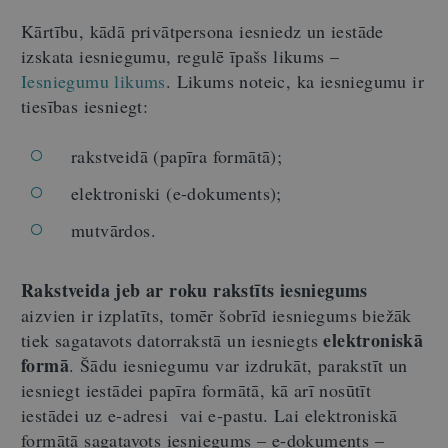
Kārtību, kādā privātpersona iesniedz un iestāde
izskata iesniegumu, regulē īpašs likums –
Iesniegumu likums
. Likums noteic, ka iesniegumu ir
tiesības iesniegt:
rakstveidā (papīra formātā);
elektroniski (e-dokuments);
mutvārdos.
Rakstveida jeb ar roku rakstīts iesniegums
aizvien ir izplatīts, tomēr šobrīd iesniegums biežāk
elektroniskā
tiek sagatavots datorrakstā un iesniegts
formā
. Šādu iesniegumu var izdrukāt, parakstīt un
iesniegt iestādei papīra formātā, kā arī nosūtīt
iestādei uz e-adresi vai e-pastu. Lai elektroniskā
formātā sagatavots iesniegums – e-dokuments –