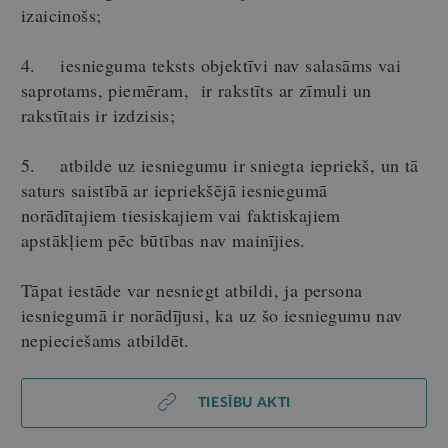
izaicinošs;
4. iesnieguma teksts objektīvi nav salasāms vai
saprotams, piemēram, ir rakstīts ar zīmuli un
rakstītais ir izdzisis;
5. atbilde uz iesniegumu ir sniegta iepriekš, un tā
saturs saistībā ar iepriekšējā iesniegumā
norādītajiem tiesiskajiem vai faktiskajiem
apstākļiem pēc būtības nav mainījies.
Tāpat iestāde var nesniegt atbildi, ja persona
iesniegumā ir norādījusi, ka uz šo iesniegumu nav
nepieciešams atbildēt.
TIESĪBU AKTI