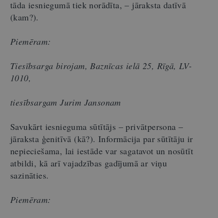
tāda iesniegumā tiek norādīta, – jāraksta datīvā
(kam?).
Piemēram:
Tiesībsarga birojam, Baznīcas ielā 25, Rīgā, LV-
1010,
tiesībsargam Jurim Jansonam
Savukārt iesnieguma sūtītājs – privātpersona –
jāraksta ģenitīvā (kā?). Informācija par sūtītāju ir
nepieciešama, lai iestāde var sagatavot un nosūtīt
atbildi, kā arī vajadzības gadījumā ar viņu
sazināties.
Piemēram: