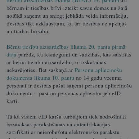
bērnam ir tiesības brīvi izteikt savas domas un šajā
nolūkā saņemt un sniegt jebkāda veida informāciju,
tiesības tikt uzklausītam, kā arī tiesības uz apziņas
un ticības brīvību.
Bērnu tiesību aizsardzības likuma 20. panta pirmā
daļa
paredz, ka iesniegumi un sūdzības, kas saistītas
ar bērna tiesību aizsardzību, ir izskatāmas
nekavējoties. Bet saskaņā ar
Personu apliecinošu
dokumenta likuma 10. pantu
no 14 gadu vecuma
personai ir tiesības pašai saņemt personu apliecinošu
dokumentu – pasi un personas apliecību jeb eID
karti.
Tā kā v
isiem eID karšu turētājiem tiek nodrošināti
bezmaksas parakstīšanas un autentifikācijas
sertifikāti ar neierobežotu elektronisko parakstu