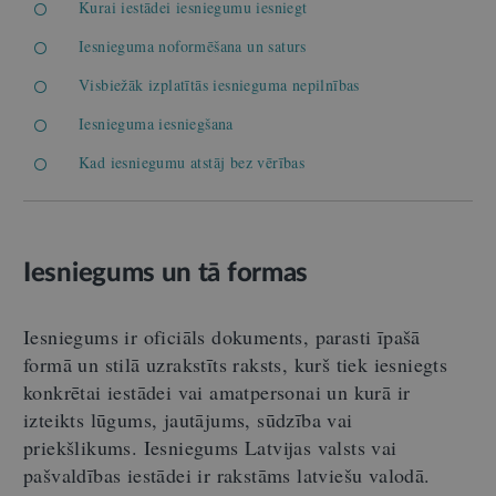
Kurai iestādei iesniegumu iesniegt
Iesnieguma noformēšana un saturs
Visbiežāk izplatītās iesnieguma nepilnības
Iesnieguma iesniegšana
Kad iesniegumu atstāj bez vērības
Iesniegums un tā formas
Iesniegums ir oficiāls dokuments, parasti īpašā
formā un stilā uzrakstīts raksts, kurš tiek iesniegts
konkrētai iestādei vai amatpersonai un kurā ir
izteikts lūgums, jautājums, sūdzība vai
priekšlikums. Iesniegums Latvijas valsts vai
pašvaldības iestādei ir rakstāms latviešu valodā.