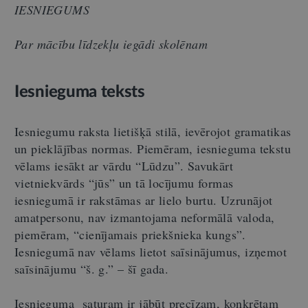
IESNIEGUMS
Par mācību līdzekļu iegādi skolēnam
Iesnieguma teksts
Iesniegumu
raksta lietišķā stilā, ievērojot gramatikas
un pieklājības normas. Piemēram, iesnieguma tekstu
vēlams iesākt ar vārdu “Lūdzu”. Savukārt
vietniekvārds “jūs” un tā locījumu formas
iesniegumā ir rakstāmas ar lielo burtu. Uzrunājot
amatpersonu, nav izmantojama neformālā valoda,
piemēram, “cienījamais priekšnieka kungs”.
Iesniegumā nav vēlams lietot saīsinājumus, izņemot
saīsinājumu “š. g.” – šī gada.
Iesnieguma saturam ir jābūt precīzam, konkrētam