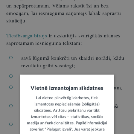
un nepārprotamam. Vēlams rakstīt īsi un bez
emocijām, lai iesnieguma saņēmējs labāk saprastu
situāciju.
Tiesībsarga birojs
ir uzskaitījis svarīgākās nianses
saprotamam iesnieguma tekstam:
savā lūgumā konkrēti un skaidri norādi, kādu
rezultātu gribi sasniegt;
īsi pastāsti par problēmu;
uzraksti, kas tu esi šajā situācijā (piemēram,
Vietnē izmantojam sīkdatnes
īpašnieks, darbinieks, cietušais u. tml.);
Lai vietne pilnvērtīgi darbotos, tiek
paskaidro, kāpēc iesniedz iesniegumu tieši
izmantotas nepieciešamās (obligātās)
sīkdatnes. Ar Jūsu piekrišanu var tikt
tagad;
izmantotas vēl citas – statistikas, sociālo
turies pie lietas faktiem – kas, kur, kad;
mediju un funkcionalitātes. Papildinformācijai
atveriet "Pielāgot izvēli". Jūs varat jebkurā