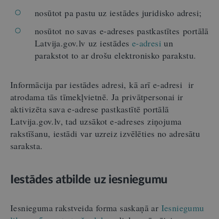
nosūtot pa pastu uz iestādes juridisko adresi;
nosūtot
no savas
e-adreses pastkastītes
portālā
Latvija.gov.lv
uz iestādes
e-adresi
un
parakstot to ar drošu elektronisko parakstu.
Informācija par iestādes adresi, kā arī e-adresi ir
atrodama tās tīmekļvietnē. Ja p
rivātpersonai ir
aktivizēta sava e-adrese
pastkastītē
portālā
Latvija.gov.lv, tad uzsākot e-adreses ziņojuma
rakstīšanu, iestādi var uzreiz izvēlēties no adresātu
saraksta.
Iestādes atbilde uz iesniegumu
Iesnieguma rakstveida forma saskaņā ar
Iesniegumu