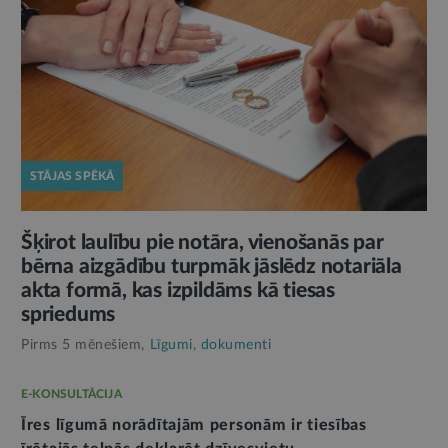
STĀJAS SPĒKĀ
Šķirot laulību pie notāra, vienošanās par
bērna aizgādību turpmāk jāslēdz notariāla
akta formā, kas izpildāms kā tiesas
spriedums
Pirms 5 mēnešiem,
Līgumi, dokumenti
E-KONSULTĀCIJA
Īres līgumā norādītajām personām ir tiesības