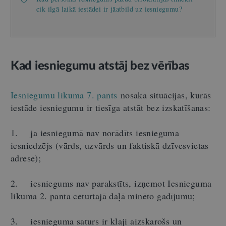
cik ilgā laikā iestādei ir jāatbild uz iesniegumu?
Kad iesniegumu atstāj bez vērības
Iesniegumu likuma 7. pants
nosaka situācijas, kurās
iestāde iesniegumu ir tiesīga atstāt bez izskatīšanas:
1. ja iesniegumā nav norādīts iesnieguma
iesniedzējs (vārds, uzvārds un faktiskā dzīvesvietas
adrese);
2. iesniegums nav parakstīts, izņemot Iesnieguma
likuma 2. panta ceturtajā daļā minēto gadījumu;
3. iesnieguma saturs ir klaji aizskarošs un