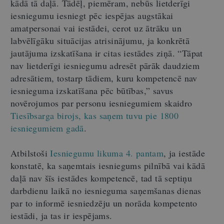
kādā tā daļā. Tādēļ, piemēram, nebūs lietderīgi
iesniegumu iesniegt pēc iespējas augstākai
amatpersonai vai iestādei, cerot uz ātrāku un
labvēlīgāku situācijas atrisinājumu, ja konkrētā
jautājuma izskatīšana ir citas iestādes ziņā. “Tāpat
nav lietderīgi iesniegumu adresēt pārāk daudziem
adresātiem, tostarp tādiem, kuru kompetencē nav
iesnieguma izskatīšana pēc būtības,” savus
novērojumos par personu iesniegumiem skaidro
Tiesībsarga birojs, kas saņem tuvu pie 1800
iesniegumiem gadā
.
Atbilstoši
Iesniegumu likuma 4. pantam
, ja iestāde
konstatē, ka saņemtais iesniegums pilnībā vai kādā
daļā nav šīs iestādes kompetencē, tad tā septiņu
darbdienu laikā no iesnieguma saņemšanas dienas
par to informē iesniedzēju un norāda kompetento
iestādi, ja tas ir iespējams.