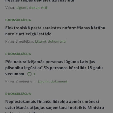
īrētajās telpās deklarēt dzīvesvietu
Vakar,
Līgumi, dokumenti
E-KONSULTĀCIJA
Elektroniskā pasta sarakstes noformēšanas kārtību
noteic attiecīgā iestāde
Pirms 3 nedēļām,
Līgumi, dokumenti
E-KONSULTĀCIJA
Pēc naturalizējamās personas lūguma Latvijas
pilsonību iegūst arī šīs personas bērni līdz 15 gadu
vecumam
1
Pirms 2 mēnešiem,
Līgumi, dokumenti
E-KONSULTĀCIJA
Nepieciešamais finanšu līdzekļu apmērs mēnesī
uzturēšanās atļaujas saņemšanai noteikts Ministru