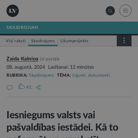
SKAIDROJUMI
Visi raksti
Skaidrojums
Likumprojekts
Stājas spēkā
Infografika
Zaida Kalniņa
LV portāls
08. augustā, 2024
Lasīšanai: 12 minūtes
RUBRIKA:
Skaidrojums
TĒMA:
Līgumi, dokumenti
41
Iesniegums valsts vai
pašvaldības iestādei. Kā to