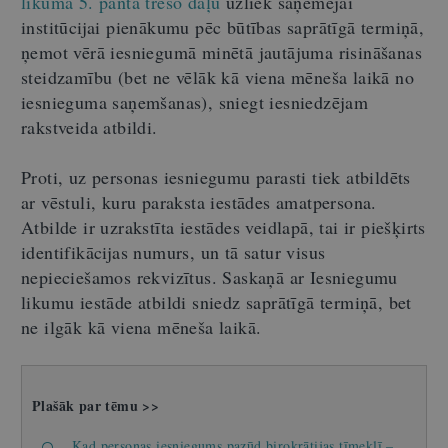
likuma 5. panta trešo daļu
uzliek saņēmējai
institūcijai pienākumu pēc būtības saprātīgā termiņā,
ņemot vērā iesniegumā minētā jautājuma risināšanas
steidzamību (bet ne vēlāk kā viena mēneša laikā no
iesnieguma saņemšanas), sniegt iesniedzējam
rakstveida atbildi.
Proti, uz personas iesniegumu parasti tiek atbildēts
ar vēstuli, kuru paraksta iestādes amatpersona.
Atbilde ir uzrakstīta iestādes veidlapā, tai ir piešķirts
identifikācijas numurs, un tā satur visus
nepieciešamos rekvizītus. Saskaņā ar Iesniegumu
likumu iestāde atbildi sniedz saprātīgā termiņā, bet
ne ilgāk kā viena mēneša laikā.
Plašāk par tēmu >>
Kad personas iesniegums pazūd birokrātijas tīmeklī –