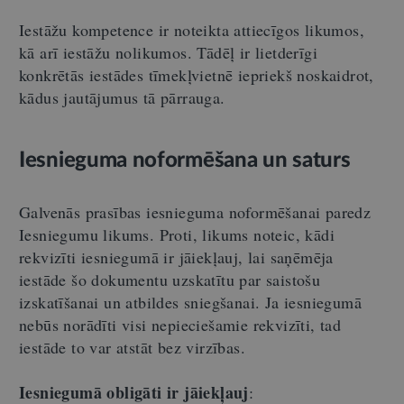
Iestāžu kompetence ir noteikta attiecīgos likumos,
kā arī iestāžu nolikumos. Tādēļ ir lietderīgi
konkrētās iestādes tīmekļvietnē iepriekš noskaidrot,
kādus jautājumus tā pārrauga.
Iesnieguma noformēšana un saturs
Galvenās prasības iesnieguma noformēšanai paredz
Iesniegumu likums. Proti, likums noteic, kādi
rekvizīti iesniegumā ir jāiekļauj, lai saņēmēja
iestāde šo dokumentu uzskatītu par saistošu
izskatīšanai un atbildes sniegšanai. Ja iesniegumā
nebūs norādīti visi nepieciešamie rekvizīti, tad
iestāde to var atstāt bez virzības.
Iesniegumā obligāti ir jāiekļauj
: