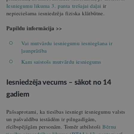
Iesniegumu likuma 3. panta trešajai daļai
ir
nepieciešama iesniedzēja fiziska klātbūtne.
Papildu informācija >>
Vai mutvārdu iesniegumu iesniegšana ir
ļaunprātība
Kam saistošs mutvārdu iesniegums
Iesniedzēja vecums – sākot no 14
gadiem
Pašsaprotami, ka tiesības iesniegt iesniegumu valsts
un pašvaldību iestādēm ir pilngadīgām,
rīcībspējīgām personām. Tomēr atbilstoši
Bērnu
tiesību aizsardzības likuma (BTAL) 13. pantam
arī