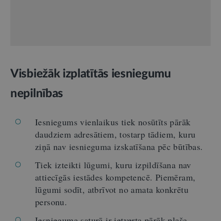
Visbiežāk izplatītās iesniegumu
nepilnības
Iesniegums vienlaikus tiek nosūtīts pārāk
daudziem adresātiem, tostarp tādiem, kuru
ziņā nav iesnieguma izskatīšana pēc būtības.
Tiek izteikti lūgumi, kuru izpildīšana nav
attiecīgās iestādes kompetencē. Piemēram,
lūgumi sodīt, atbrīvot no amata konkrētu
personu.
Iesnieguma saturā ir ietverta pārāk plaša