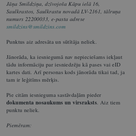
Jāņa Smildziņa, dzīvojoša Kāpu ielā 16,
Saulkrastos, Saulkrastu novadā LV-2161, tālruņa
numurs 22200033, e-pasta adrese
smildzins@smildzins.com
Punktus aiz adresāta un sūtītāja neliek.
Jānorāda, ka iesniegumā nav nepieciešams iekļaut
tādu informāciju par iesniedzēju kā pases vai eID
kartes dati. Arī personas kods jānorāda tikai tad, ja
tam ir leģitīms mērķis.
Pie citām iesnieguma sastāvdaļām pieder
dokumenta nosaukums un virsraksts
. Aiz tiem
punktu neliek.
Piemēram: