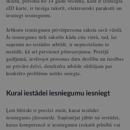
skaitu, persona no 14 gadu vecuma, kam ir izsniegta
eID karte, ir tiesīga rakstīt, elektroniski parakstīt un
iesniegt iesniegumu.
Jebkuru iesniegumu privātpersona raksta savā vārdā.
Ja
iesniegums tiek rakstīts kāda cita vietā, tad, lai
saņemtu no iestādes atbildi, ir nepieciešams to
norādīt, kā arī pievienot pilnvarojumu. Pretējā
gadījumā, ievērojot personas datu drošību un tiesības
uz privāto dzīvi, detalizēta atbilde sūtītājam par
konkrēto problēmu netiks sniegta.
Kurai iestādei iesniegumu iesniegt
Ļoti būtiski ir precīzi zināt, kurai iestādei
iesniegums jāiesniedz. Saņēmējai jābūt tai iestādei
,
kuras kompetencē ir iesniegumu izskatīt pilnībā vai