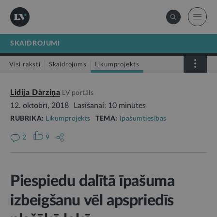
SKAIDROJUMI
Visi raksti
Skaidrojums
Likumprojekts
Stājas spēkā
Infografika
Lidija Dārziņa
LV portāls
12. oktobrī, 2018
Lasīšanai: 10 minūtes
RUBRIKA:
Likumprojekts
TĒMA:
Īpašumtiesības
2
9
Piespiedu dalītā īpašuma
izbeigšanu vēl apspriedīs