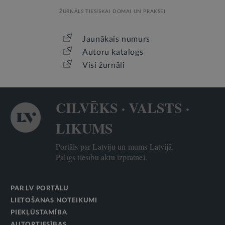
ŽURNĀLS TIESISKAI DOMAI UN PRAKSEI
Jaunākais numurs
Autoru katalogs
Visi žurnāli
CILVĒKS · VALSTS ·
LIKUMS
Portāls par Latviju un mums Latvijā.
Palīgs tiesību aktu izpratnei.
PAR LV PORTĀLU
LIETOŠANAS NOTEIKUMI
PIEKĻŪSTAMĪBA
AUTORTIESĪBAS