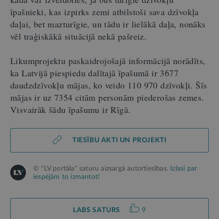
īpašnieki, kas izpirks zemi atbilstoši sava dzīvokļa
daļai, bet mazturīgie, un tādu ir lielākā daļa, nonāks
vēl traģiskākā situācijā nekā pašreiz.
Likumprojektu paskaidrojošajā informācijā norādīts,
ka Latvijā piespiedu dalītajā īpašumā ir 3677
daudzdzīvokļu mājas, ko veido 110 970 dzīvokļi. Šīs
mājas ir uz 7354 citām personām piederošas zemes.
Visvairāk šādu īpašumu ir Rīgā.
TIESĪBU AKTI UN PROJEKTI
© "LV portāla" saturu aizsargā autortiesības.
Izlasi par
iespējām to izmantot!
LABS SATURS
9