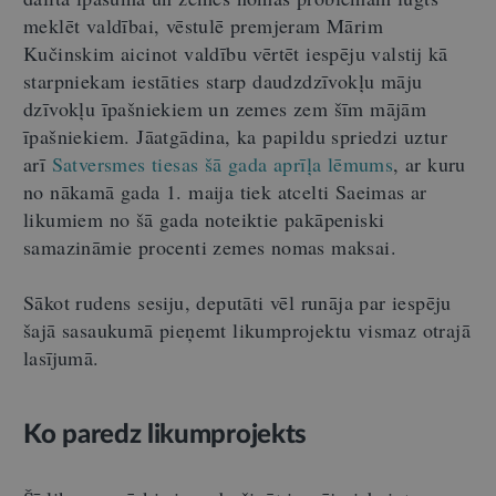
meklēt valdībai, vēstulē premjeram Mārim
Kučinskim aicinot valdību vērtēt iespēju valstij kā
starpniekam iestāties starp daudzdzīvokļu māju
dzīvokļu īpašniekiem un zemes zem šīm mājām
īpašniekiem. Jāatgādina, ka papildu spriedzi uztur
arī
Satversmes tiesas šā gada aprīļa lēmums
, ar kuru
no nākamā gada 1. maija tiek atcelti Saeimas ar
likumiem no šā gada noteiktie pakāpeniski
samazināmie procenti zemes nomas maksai.
Sākot rudens sesiju, deputāti vēl runāja par iespēju
šajā sasaukumā pieņemt likumprojektu vismaz otrajā
lasījumā.
Ko paredz likumprojekts