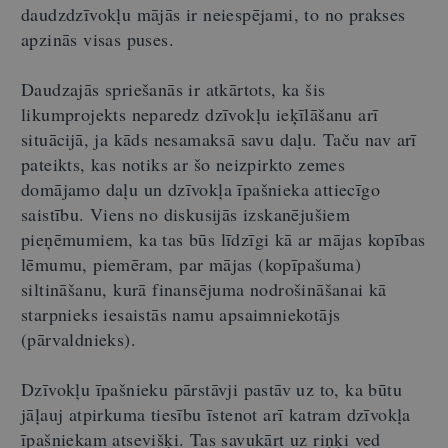
daudzdzīvokļu mājās ir neiespējami, to no prakses
apzinās visas puses.
Daudzajās spriešanās ir atkārtots, ka šis
likumprojekts neparedz dzīvokļu ieķīlāšanu arī
situācijā, ja kāds nesamaksā savu daļu. Taču nav arī
pateikts, kas notiks ar šo neizpirkto zemes
domājamo daļu un dzīvokļa īpašnieka attiecīgo
saistību. Viens no diskusijās izskanējušiem
pieņēmumiem, ka tas būs līdzīgi kā ar mājas kopības
lēmumu, piemēram, par mājas (kopīpašuma)
siltināšanu, kurā finansējuma nodrošināšanai kā
starpnieks iesaistās namu apsaimniekotājs
(pārvaldnieks).
Dzīvokļu īpašnieku pārstāvji pastāv uz to, ka būtu
jāļauj atpirkuma tiesību īstenot arī katram dzīvokļa
īpašniekam atsevišķi. Tas savukārt uz riņķi ved