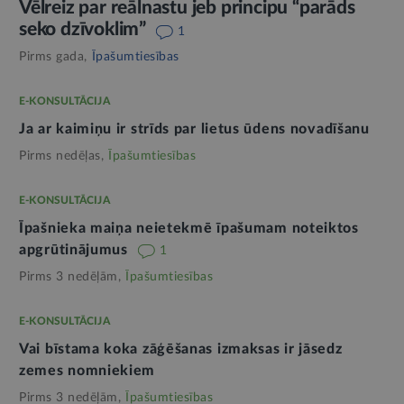
Vēlreiz par reālnastu jeb principu “parāds
seko dzīvoklim”
1
Pirms gada,
Īpašumtiesības
E-KONSULTĀCIJA
Ja ar kaimiņu ir strīds par lietus ūdens novadīšanu
Pirms nedēļas,
Īpašumtiesības
E-KONSULTĀCIJA
Īpašnieka maiņa neietekmē īpašumam noteiktos
apgrūtinājumus
1
Pirms 3 nedēļām,
Īpašumtiesības
E-KONSULTĀCIJA
Vai bīstama koka zāģēšanas izmaksas ir jāsedz
zemes nomniekiem
Pirms 3 nedēļām,
Īpašumtiesības