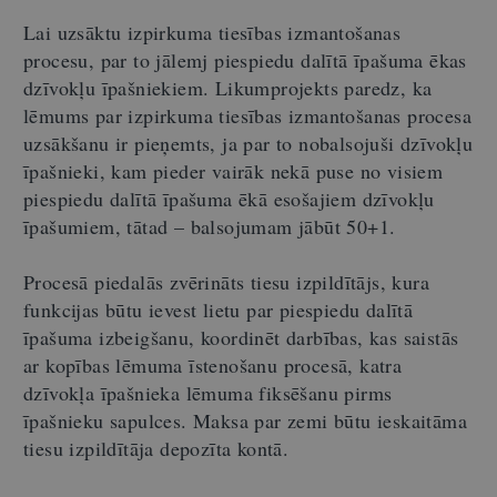
Lai uzsāktu izpirkuma tiesības izmantošanas
procesu, par to jālemj piespiedu dalītā īpašuma ēkas
dzīvokļu īpašniekiem. Likumprojekts paredz, ka
lēmums par izpirkuma tiesības izmantošanas procesa
uzsākšanu ir pieņemts, ja par to nobalsojuši dzīvokļu
īpašnieki, kam pieder vairāk nekā puse no visiem
piespiedu dalītā īpašuma ēkā esošajiem dzīvokļu
īpašumiem, tātad – balsojumam jābūt 50+1.
Procesā piedalās zvērināts tiesu izpildītājs, kura
funkcijas būtu ievest lietu par piespiedu dalītā
īpašuma izbeigšanu, koordinēt darbības, kas saistās
ar kopības lēmuma īstenošanu procesā, katra
dzīvokļa īpašnieka lēmuma fiksēšanu pirms
īpašnieku sapulces. Maksa par zemi būtu ieskaitāma
tiesu izpildītāja depozīta kontā.