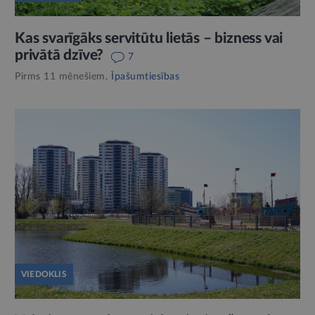
Kas svarīgāks servitūtu lietās – bizness vai
privātā dzīve?
7
Pirms 11 mēnešiem,
Īpašumtiesības
VIEDOKLIS