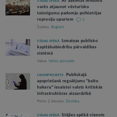
Ar Saeimas lēmumu
STĀJAS SPĒKĀ
varēs atjaunot vēsturisko
taisnīgumu padomju psihiatrijas
represiju upuriem
1
Šodien,
Reģistri
Izmaiņas publisko
STĀJAS SPĒKĀ
kapitālsabiedrību pārvaldības
sistēmā
Vakar,
Valsts pārvalde
Publiskajā
LIKUMPROJEKTS
apspriešanā regulējums “balto
hakeru” iesaistei valsts kritiskās
infrastruktūras aizsardzībā
Pirms 2 dienām,
Drošība
Stājies spēkā vienots
STĀJAS SPĒKĀ