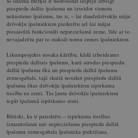
Šī likuma mērķis ir nodrošināt iespēju izbeigt
piespiedu dalīto īpašumu un izveidot vienotu
nekustamo īpašumu, tas ir, – lai daudzdzīvokļu māju
dzīvokļu īpašniekiem piederētu arī šai mājai
piesaistītā funkcionāli nepieciešamā zeme, līdz ar to
nevajadzētu par to maksāt nomu zemes īpašniekiem.
Likumprojekts nosaka kārtību, kādā izbeidzams
piespiedu dalītais īpašums, kurā atrodas piespiedu
dalītā īpašuma ēka un piespiedu dalītā īpašuma
zemesgabals, tajā skaitā nosakot piespiedu dalītā
īpašuma ēkas dzīvokļu īpašniekiem izpirkuma
tiesību uz zemi. Tas ļautu dzīvokļu īpašniekiem
iegūt īpašumā izpērkamo zemi.
Būtiski, ka ir paredzēts – izpirkuma tiesības
izmantošanai nav nepieciešama piespiedu dalītā
īpašuma zemesgabala īpašnieka piekrišana.