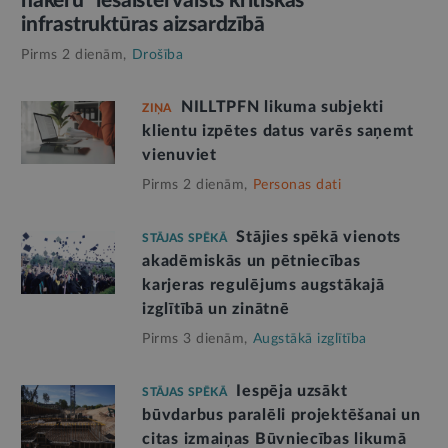
hakeru” iesaistei valsts kritiskās
infrastruktūras aizsardzībā
Pirms 2 dienām,
Drošība
NILLTPFN likuma subjekti
ZIŅA
klientu izpētes datus varēs saņemt
vienuviet
Pirms 2 dienām,
Personas dati
Stājies spēkā vienots
STĀJAS SPĒKĀ
akadēmiskās un pētniecības
karjeras regulējums augstākajā
izglītībā un zinātnē
Pirms 3 dienām,
Augstākā izglītība
Iespēja uzsākt
STĀJAS SPĒKĀ
būvdarbus paralēli projektēšanai un
citas izmaiņas Būvniecības likumā