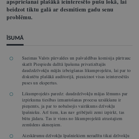
apspriešanai plašākā ieinteresēto pušu lokā, lai
beidzot tiktu galā ar desmitiem gadu senu
problēmu.
ĪSUMĀ
Saeimas Valsts pārvaldes un pašvaldības komisija pārtrauc
skatīt Piespiedu dalītā īpašuma privatizētajās
daudzdzīvokļu mājās izbeigšanas likumprojektu, lai par to
diskutētu plašākā auditorijā, pieaicinot visas ieinteresētās
puses un ekspertus.
Likumprojekts paredz: daudzdzīvokļu mājas lēmums par
izpirkuma tiesības izmantošanas procesa uzsākšanu ir
pieņemts, ja par to nobalsojis vairākums dzīvokļu
īpašnieku. Arī tiem, kas nav gribējuši zemi izpirkt, tas
būtu jādara. Tas ir viens no likumprojektā atrastajiem
zemūdens akmeņiem.
Aizskārumu dzīvokļu īpašniekiem neradītu tikai dzīvokļu