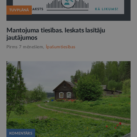
TUVPLĀNĀ
Mantojuma tiesības. Ieskats lasītāju
jautājumos
Pirms 7 mēnešiem,
Īpašumtiesības
KOMENTĀRS