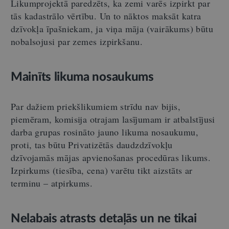
Likumprojektā paredzēts, ka zemi varēs izpirkt par
tās kadastrālo vērtību. Un to nāktos maksāt katra
dzīvokļa īpašniekam, ja viņa māja (vairākums) būtu
nobalsojusi par zemes izpirkšanu.
Mainīts likuma nosaukums
Par dažiem priekšlikumiem strīdu nav bijis,
piemēram, komisija otrajam lasījumam ir atbalstījusi
darba grupas rosināto jauno likuma nosaukumu,
proti, tas būtu Privatizētās daudzdzīvokļu
dzīvojamās mājas apvienošanas procedūras likums.
Izpirkums (tiesība, cena) varētu tikt aizstāts ar
terminu – atpirkums.
Nelabais atrasts detaļās un ne tikai