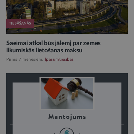
TIESĀŠANĀS
Saeimai atkal būs jālemj par zemes
likumiskās lietošanas maksu
Pirms 7 mēnešiem,
Īpašumtiesības