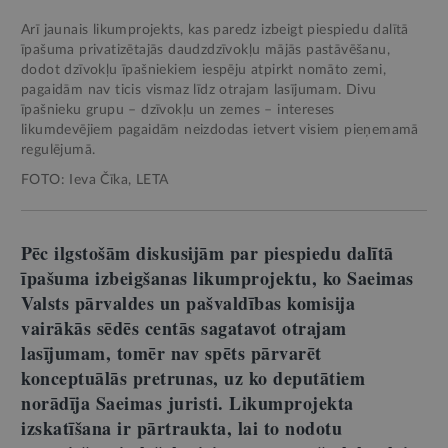
Arī jaunais likumprojekts, kas paredz izbeigt piespiedu dalītā
īpašuma privatizētajās daudzdzīvokļu mājās pastāvēšanu,
dodot dzīvokļu īpašniekiem iespēju atpirkt nomāto zemi,
pagaidām nav ticis vismaz līdz otrajam lasījumam. Divu
īpašnieku grupu – dzīvokļu un zemes – intereses
likumdevējiem pagaidām neizdodas ietvert visiem pieņemamā
regulējumā.
FOTO: Ieva Čīka, LETA
Pēc ilgstošām diskusijām par piespiedu dalītā
īpašuma izbeigšanas likumprojektu, ko Saeimas
Valsts pārvaldes un pašvaldības komisija
vairākās sēdēs centās sagatavot otrajam
lasījumam, tomēr nav spēts pārvarēt
konceptuālās pretrunas, uz ko deputātiem
norādīja Saeimas juristi. Likumprojekta
izskatīšana ir pārtraukta, lai to nodotu