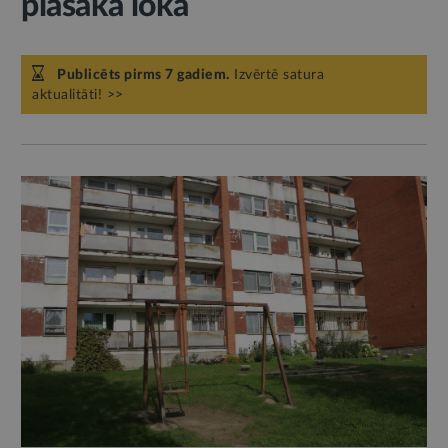
plašākā lokā
Publicēts pirms 7 gadiem.
Izvērtē satura
aktualitāti! >>