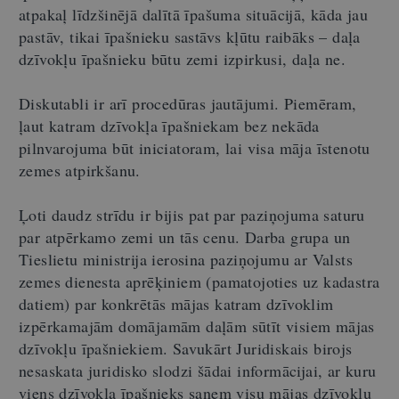
atpakaļ līdzšinējā dalītā īpašuma situācijā, kāda jau
pastāv, tikai īpašnieku sastāvs kļūtu raibāks – daļa
dzīvokļu īpašnieku būtu zemi izpirkusi, daļa ne.
Diskutabli ir arī procedūras jautājumi. Piemēram,
ļaut katram dzīvokļa īpašniekam bez nekāda
pilnvarojuma būt iniciatoram, lai visa māja īstenotu
zemes atpirkšanu.
Ļoti daudz strīdu ir bijis pat par paziņojuma saturu
par atpērkamo zemi un tās cenu. Darba grupa un
Tieslietu ministrija ierosina paziņojumu ar Valsts
zemes dienesta aprēķiniem (pamatojoties uz kadastra
datiem) par konkrētās mājas katram dzīvoklim
izpērkamajām domājamām daļām sūtīt visiem mājas
dzīvokļu īpašniekiem. Savukārt Juridiskais birojs
nesaskata juridisko slodzi šādai informācijai, ar kuru
viens dzīvokļa īpašnieks saņem visu mājas dzīvokļu