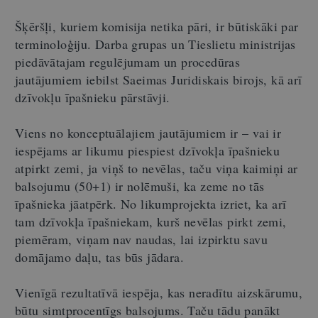
Šķēršļi, kuriem komisija netika pāri, ir būtiskāki par
terminoloģiju. Darba grupas un Tieslietu ministrijas
piedāvātajam regulējumam un procedūras
jautājumiem iebilst Saeimas Juridiskais birojs, kā arī
dzīvokļu īpašnieku pārstāvji.
Viens no konceptuālajiem jautājumiem ir – vai ir
iespējams ar likumu piespiest dzīvokļa īpašnieku
atpirkt zemi, ja viņš to nevēlas, taču viņa kaimiņi ar
balsojumu (50+1) ir nolēmuši, ka zeme no tās
īpašnieka jāatpērk. No likumprojekta izriet, ka arī
tam dzīvokļa īpašniekam, kurš nevēlas pirkt zemi,
piemēram, viņam nav naudas, lai izpirktu savu
domājamo daļu, tas būs jādara.
Vienīgā rezultatīvā iespēja, kas neradītu aizskārumu,
būtu simtprocentīgs balsojums. Taču tādu panākt