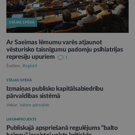
STĀJAS SPĒKĀ
Ar Saeimas lēmumu varēs atjaunot
vēsturisko taisnīgumu padomju psihiatrijas
represiju upuriem
1
Šodien,
Reģistri
STĀJAS SPĒKĀ
Izmaiņas publisko kapitālsabiedrību
pārvaldības sistēmā
Vakar,
Valsts pārvalde
LIKUMPROJEKTS
Publiskajā apspriešanā regulējums “balto