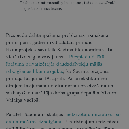
īpašnieku simtprocentīgs balsojums, taču daudzdzīvokļu
mājās tāds ir mazticams.
Piespiedu dalītā īpašuma problēmas risināšanai
pirms pāris gadiem izstrādātais pirmais
likumprojekts savulaik Saeimā tika noraidīts. Tā
vietā tika sagatavots jauns –
Piespiedu dalītā
īpašuma privatizētajās daudzdzīvokļu mājās
izbeigšanas likumprojekts
, ko Saeima pieņēma
pirmajā lasījumā 19. aprīlī. Ar priekšlikumiem
otrajam lasījumam un citu normu precizēšanu un
saskaņošanu strādāja darba grupa deputāta Viktora
Valaiņa vadībā.
Paralēli Saeima ir skatījusi
iedzīvotāju iniciatīvu par
dalītā īpašuma izbeigšanu
. Un risinājumu piespiedu
dalītā īpašuma un zemes nomas problēmām lūgts