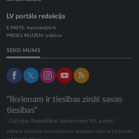
LV portāla redakcija
E-PASTS:
lvportals@lv.lv
PRESES RELĪZĒM:
pr@lv.lv
SEKO MUMS
"Ikvienam ir tiesības zināt savas
tiesības"
/Latvijas Republikas Satversmes 90. pants/
Jebkura materiāla izmantošana ir iespējama tikai ar LV portāla