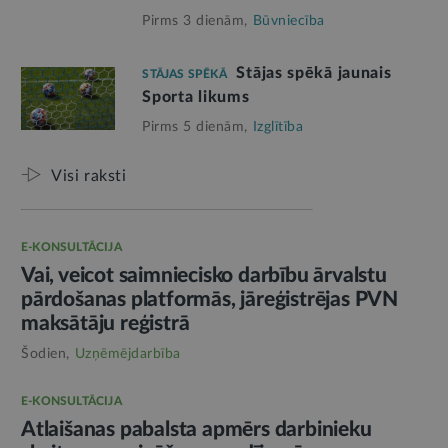
Pirms 3 dienām,
Būvniecība
Stājas spēkā jaunais
STĀJAS SPĒKĀ
Sporta likums
Pirms 5 dienām,
Izglītība
Visi raksti
E-KONSULTĀCIJA
Vai, veicot saimniecisko darbību ārvalstu
pārdošanas platformās, jāreģistrējas PVN
maksātāju reģistrā
Šodien,
Uzņēmējdarbība
E-KONSULTĀCIJA
Atlaišanas pabalsta apmērs darbinieku