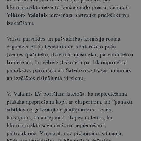
likumprojektā ietverto konceptuālo pieeju, deputāts
Viktors Valainis
ierosināja pārtraukt priekšlikumu
izskatīšanu.
Valsts pārvaldes un pašvaldības komisija rosina
organizēt plašu iesaistīto un ieinteresēto pušu
(zemes īpašnieku, dzīvokļu īpašnieku, pārvaldnieku)
konferenci, lai vēlreiz diskutētu par likumprojektā
paredzēto, pārrunātu arī Satversmes tiesas lēmumus
un izvēlētos risinājuma virzienu.
V. Valainis LV portālam izteicās, ka nepieciešama
plašāka apspriešana kopā ar ekspertiem, lai “panāktu
atbildes uz galvenajiem jautājumiem – cena,
balsojums, finansējums”. Tāpēc nolemts, ka
likumprojekta sagatavošanā nepieciešams
pārtraukums. Viņaprāt, nav pieļaujama situācija,
kāda var izveidoties, ja būs turīgie dzīvokļu