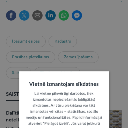
Īpašumtiesības
Kadastrs
Prasības pieteikums
Zemes īpašums
Saeima
Tieslietu ministrija
Vietnē izmantojam sīkdatnes
SAISTĪTIE RAKSTI
Lai vietne pilnvērtīgi darbotos, tiek
izmantotas nepieciešamās (obligātās)
sīkdatnes. Ar Jūsu piekrišanu var tikt
izmantotas vēl citas – statistikas, sociālo
Dalītā īpašuma izbeigšanai piedāvā
mediju un funkcionalitātes. Papildinformācijai
noteikt vienkāršu procedūru
3
atveriet "Pielāgot izvēli". Jūs varat jebkurā