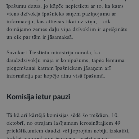
īpašumu datus, jo kāpēc nepietiktu ar to, ka katrs
viens dzīvokļa īpašnieks saņem paziņojumu ar
informāciju, kas attiecas tikai uz viņu, – cik
domājamo zemes daļu viņa dzīvoklim ir aprēķināts
un cik par tām ir jāsamaksā.
Savukārt Tieslietu ministrija norāda, ka
daudzdzīvokļu māja ir kopīpašums, tāpēc lēmuma
pieņemšanai katram īpašniekam jāsaņem arī
informācija par kopējo ainu visā īpašumā.
Komisija ietur pauzi
Tā kā arī kārtējā komisijas sēdē šo trešdien, 10.
oktobrī, no otrajam lasījumam ierosinātajiem 49
priekšlikumiem daudzi vēl joprojām nebija izskatīti,
turklāt acīmredzami iezīmējās pretstāve par