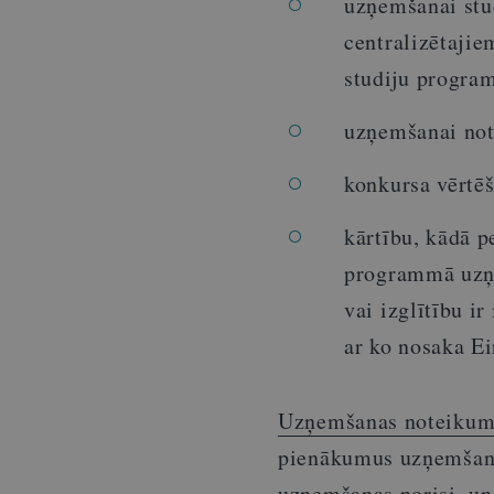
uzņemšanai stu
centralizētaji
studiju progra
uzņemšanai note
konkursa vērtē
kārtību, kādā 
programmā uzņe
vai izglītību i
ar ko nosaka Ei
Uzņemšanas noteikum
pienākumus uzņemšanas
uzņemšanas norisi, un