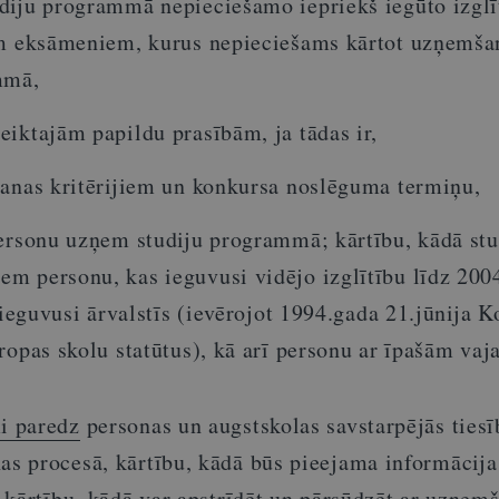
diju programmā nepieciešamo iepriekš iegūto izglī
em eksāmeniem, kurus nepieciešams kārtot uzņemša
mmā,
iktajām papildu prasībām, ja tādas ir,
šanas kritērijiem un konkursa noslēguma termiņu,
personu uzņem studiju programmā; kārtību, kādā stu
m personu, kas ieguvusi vidējo izglītību līdz 20
r ieguvusi ārvalstīs (ievērojot 1994.gada 21.jūnija K
ropas skolu statūtus), kā arī personu ar īpašām va
i paredz
personas un augstskolas savstarpējās tiesī
 procesā, kārtību, kādā būs pieejama informācija
 kārtību, kādā var apstrīdēt un pārsūdzēt ar uzņem