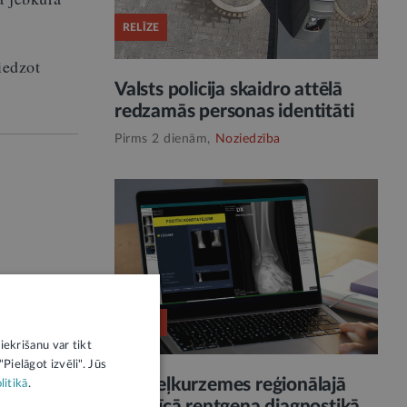
RELĪZE
iedzot
Valsts policija skaidro attēlā
redzamās personas identitāti
Pirms 2 dienām,
Noziedzība
n
dijas
espējams,
RELĪZE
iekrišanu var tikt
Pielāgot izvēli". Jūs
Ziemeļkurzemes reģionālajā
litikā
.
 un
slimnīcā rentgena diagnostikā