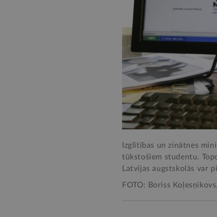
Izglītības un zinātnes mi
tūkstošiem studentu. Topo
Latvijas augstskolās var pi
FOTO: Boriss Koļesņikovs