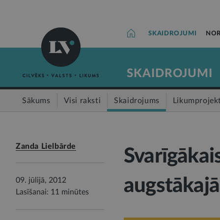
SKAIDROJUMI
NOR
SKAIDROJUMI
Sākums
Visi raksti
Skaidrojums
Likumprojek
Zanda Lielbārde
Svarīgākai
augstākajā
09. jūlijā, 2012
Lasīšanai: 11 minūtes