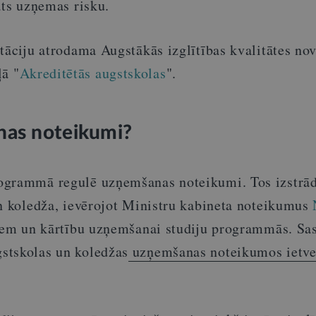
ats uzņemas risku.
tāciju atrodama Augstākās izglītības kvalitātes no
ļā "
Akreditētās augstskolas
".
nas noteikumi?
ogrammā regulē uzņemšanas noteikumi. Tos izstrā
un koledža, ievērojot Ministru kabineta noteikumus
jiem un kārtību uzņemšanai studiju programmās. Sa
stskolas un koledžas
uzņemšanas noteikumos ietve