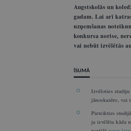
Augstskolās un koled
gadam. Lai arī katra
uzņemšanas noteikumi
konkursa norise, nere
vai nebūt izvēlētās a
ĪSUMĀ
Izvēloties studij
jānoskaidro, vai t
Pieteikties studij
ja izvēlēta kāda 
portālā
www.latvi