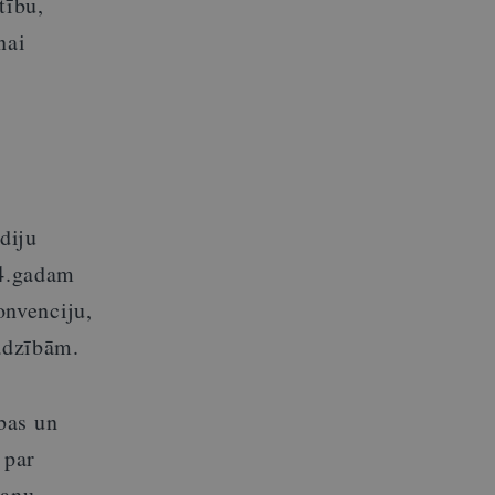
tību,
nai
diju
04.gadam
onvenciju,
jadzībām.
bas un
 par
šanu