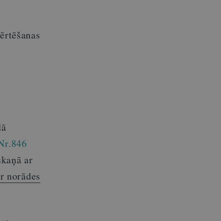
vērtēšanas
dā
Nr.846
skaņā ar
r norādes