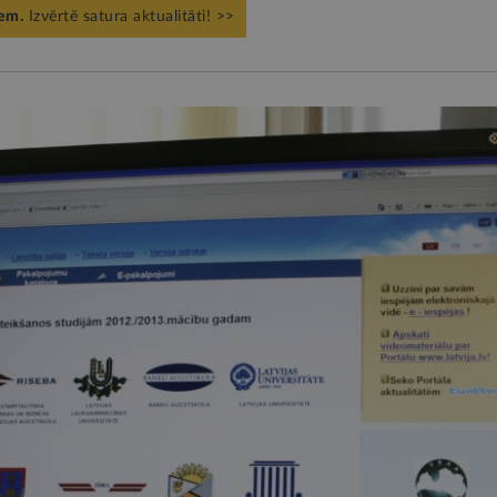
iem.
Izvērtē satura aktualitāti! >>