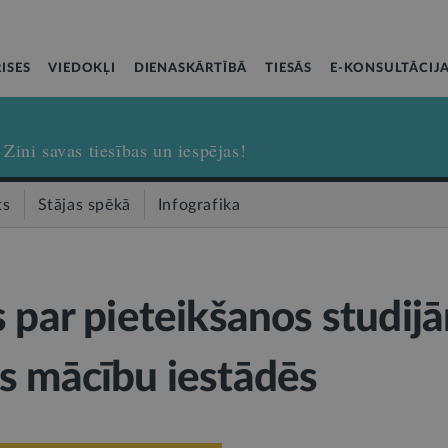
ISES
VIEDOKĻI
DIENASKĀRTĪBĀ
TIESĀS
E-KONSULTĀCIJ
Zini savas tiesības un iespējas!
ts
Stājas spēkā
Infografika
s par pieteikšanos studij
s mācību iestādēs