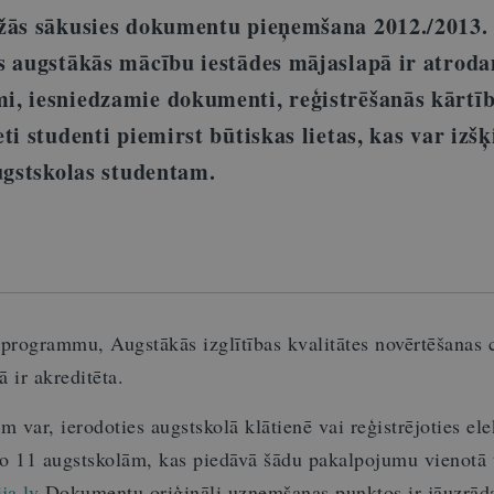
žās sākusies dokumentu pieņemšana 2012./2013. 
s augstākās mācību iestādes mājaslapā ir atrod
, iesniedzamie dokumenti, reģistrēšanās kārtī
ti studenti piemirst būtiskas lietas, kas var izšķ
ugstskolas studentam.
u programmu, Augstākās izglītības kvalitātes novērtēšanas 
ā ir akreditēta.
ām var, ierodoties augstskolā klātienē vai reģistrējoties ele
no 11 augstskolām, kas piedāvā šādu pakalpojumu vienotā 
ja.lv
Dokumentu oriģināli uzņemšanas punktos ir jāuzrād