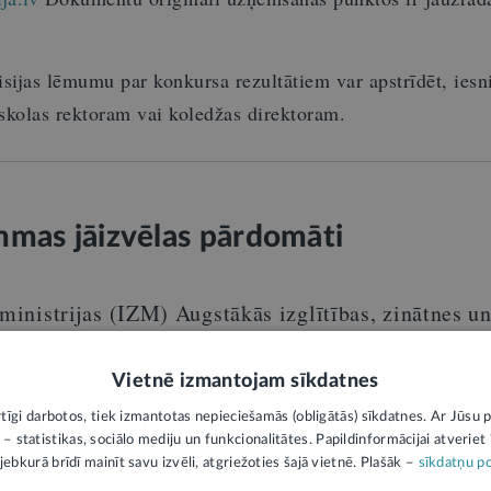
ijas lēmumu par konkursa rezultātiem var apstrīdēt, iesn
skolas rektoram vai koledžas direktoram.
mmas jāizvēlas pārdomāti
 ministrijas (IZM) Augstākās izglītības, zinātnes u
Anatolijs Melnis
a speciālists
aicina izvēlēties stu
auniešiem interesē, nevis šķiet elitāras vai kurās, i
Vietnē izmantojam sīkdatnes
rtīgi darbotos, tiek izmantotas nepieciešamās (obligātās) sīkdatnes. Ar Jūsu p
 – statistikas, sociālo mediju un funkcionalitātes. Papildinformācijai atveriet "
jebkurā brīdī mainīt savu izvēli, atgriežoties šajā vietnē. Plašāk –
sīkdatņu po
 absolventi būs īpaši gaidīti apgūt inženierzinātnes