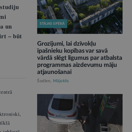
studiju
ami
STĀJAS SPĒKĀ
ba un
irt – būt
Grozījumi, lai dzīvokļu
īpašnieku kopības var savā
vārdā slēgt līgumus par atbalsta
programmas aizdevumu māju
atjaunošanai
Šodien,
Mājoklis
centrā
ktroniski,
tīklā
a jebkurā