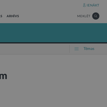
IENĀKT
AS
ARHĪVS
MEKLĒT
Tēmas
ām