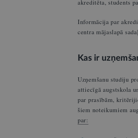
akreditēta, students p
Informācija par akredi
centra mājaslapā sada
Kas ir uzņemša
Uzņemšanu studiju pr
attiecīgā augstskola 
par prasībām, kritēri
šiem noteikumiem aug
par: