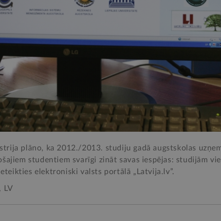
nistrija plāno, ka 2012./2013. studiju gadā augstskolas uzņe
šajiem studentiem svarīgi zināt savas iespējas: studijām v
eteikties elektroniski valsts portālā „Latvija.lv”.
, LV