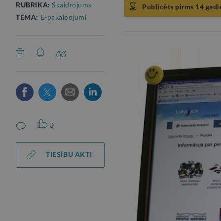
RUBRIKA:
Skaidrojums
Publicēts pirms 14 gad
TĒMA:
E-pakalpojumi
3
TIESĪBU AKTI