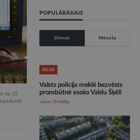
POPULĀRĀKAIS
Dienas
Mēneša
RELĪZE
Valsts policija meklē bezvēsts
prombūtnē esošo Valdu Šķēli
ms ap 25
ienpadsmit
Vakar,
Drošība