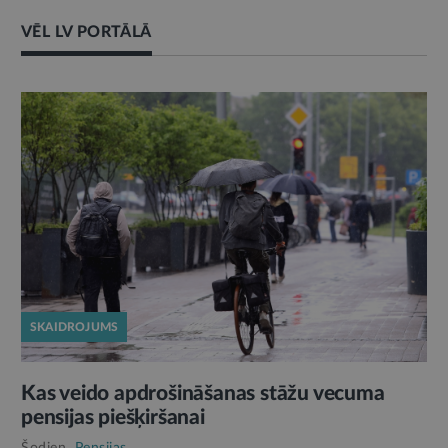
VĒL LV PORTĀLĀ
SKAIDROJUMS
Kas veido apdrošināšanas stāžu vecuma
pensijas piešķiršanai