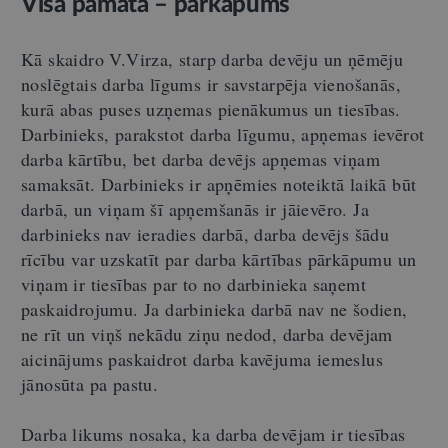
Visa pamatā – pārkāpums
Kā skaidro V.Virza, starp darba devēju un ņēmēju
noslēgtais darba līgums ir savstarpēja vienošanās,
kurā abas puses uzņemas pienākumus un tiesības.
Darbinieks, parakstot darba līgumu, apņemas ievērot
darba kārtību, bet darba devējs apņemas viņam
samaksāt. Darbinieks ir apņēmies noteiktā laikā būt
darbā, un viņam šī apņemšanās ir jāievēro. Ja
darbinieks nav ieradies darbā, darba devējs šādu
rīcību var uzskatīt par darba kārtības pārkāpumu un
viņam ir tiesības par to no darbinieka saņemt
paskaidrojumu. Ja darbinieka darbā nav ne šodien,
ne rīt un viņš nekādu ziņu nedod, darba devējam
aicinājums paskaidrot darba kavējuma iemeslus
jānosūta pa pastu.
Darba likums nosaka, ka darba devējam ir tiesības