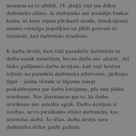
nesaņem uz to atbildi, 18. jūnijā viņš jau drīkst
darbinieku atlaist. Ja darbinieks nav norādījis bankas
kontu, uz kuru viņam pārskaitīt naudu, izmaksājamā
summa vienalga jāaprēķina un jābūt gatavam to
izmaksāt, kad darbinieks ieradīsies.
Ir darba devēji, kam šādi pazudušie darbinieki uz
darbu nenāk mēnešiem, bet no darba nav atlaisti. Arī
šādos gadījumos darba devējam, kad viņš beidzot
izlēmis no pazudušā darbinieka atbrīvoties, jārīkojas
tāpat – jāsūta vēstule ar lūgumu sniegt
paskaidrojumu par darba kavējumu, pēc tam jāsūta
uzteikums. Nav jāuztraucas par to, ka darba
uzteikums nav uzteikts agrāk. Darba devējam ir
tiesības, nevis pienākums atlaist darbinieku, kas
neierodas darbā. Ja vēlas, darba devējs savu
darbinieku drīkst gaidīt gadiem.