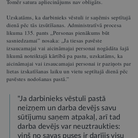
Tomēr satura apliecinājums nav obligāts.
Uzskatāms, ka darbinieks vēstuli ir saņēmis septītajā
dienā pēc tās izsūtīšanas. Administratīvā procesa
likuma 135. pants „Personas pienākums būt
sasniedzamai” nosaka: „Ja tiesas pavēste
izsaucamajai vai aicināmajai personai nogādāta šajā
likumā noteiktajā kārtībā pa pastu, uzskatāms, ka
aicināmajai vai izsaucamajai personai ir paziņots par
lietas izskatīšanas laiku un vietu septītajā dienā pēc
pavēstes nodošanas pastā.”
"Ja darbinieks vēstuli pastā
neizņem un darba devējs savu
sūtījumu saņem atpakaļ, arī tad
darba devējs var neuztraukties:
viņš no savas puses ir darījis visu