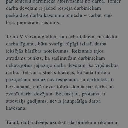
par iemeslu darbinieka atbrīvošanai no darba. Tomēr
darba devējam ir jādod iespēja darbiniekam
paskaidrot darba kavējuma iemeslu – varbūt viņš
bija, piemēram, saslimis.
Te nu V.Virza atgādina, ka darbiniekiem, parakstot
darba līgumu, būtu svarīgi rūpīgi izlasīt darba
iekšējās kārtības noteikumus. Reizumis tajos
atrodams punkts, ka saslimušam darbiniekam
nekavējoties jāpaziņo darba devējam, ka viņš nebūs
darbā. Bet var rasties situācijas, ka šāda tūlītēja
paziņošana nemaz nav iespējama. Ja darbinieks ir
bezsamaņā, viņš nevar tobrīd domāt par darbu un
zvanīt darba devējam. Bet tas jau, protams, ir
atsevišķs gadījums, nevis ļaunprātīga darba
kavēšana.
Tātad, darba devējs uzraksta darbiniekam rīkojumu