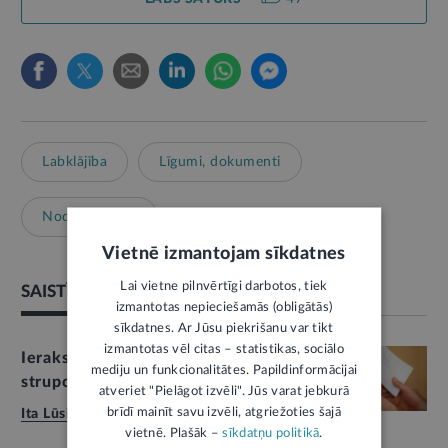
Labklājība
Līgumi, dokumenti
Nodarbinātība
Vietnē izmantojam sīkdatnes
Lai vietne pilnvērtīgi darbotos, tiek
SAISTĪTIE RAKSTI
izmantotas nepieciešamās (obligātās)
sīkdatnes. Ar Jūsu piekrišanu var tikt
izmantotas vēl citas – statistikas, sociālo
Ierakstītas vēstules ceļi un
mediju un funkcionalitātes. Papildinformācijai
strupceļi
5
atveriet "Pielāgot izvēli". Jūs varat jebkurā
brīdī mainīt savu izvēli, atgriežoties šajā
Ita Lūsiņa
,
06.10.2011.
17
vietnē. Plašāk –
sīkdatņu politikā
.