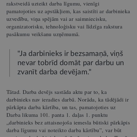
rakstveidā uzteikt darba līgumu, vienīgi
pamatojoties uz apstākļiem, kas saistīti ar darbinieka
uzvedību, viņa spējām vai ar saimniecisku,
organizatorisku, tehnoloģisku vai līdzīga rakstura
pasākumu veikšanu uzņēmumā.
"Ja darbinieks ir bezsamaņā, viņš
nevar tobrīd domāt par darbu un
zvanīt darba devējam."
Tātad. Darba devējs sastāda aktu par to, ka
darbinieks nav ieradies darbā. Norāda, ka tādējādi ir
pārkāpta darba kārtība, un tas, pamatojoties uz
Darba likuma 101. panta 1. daļas 1. punktu
„darbinieks bez attaisnojoša iemesla būtiski pārkāpis
darba līgumu vai noteikto darba kārtību”, var būt