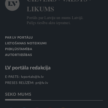
LIKUMS
Portāls par Latviju un mums Latvijā.
Palīgs tiesību aktu izpratnei.
PAR LV PORTĀLU
LIETOŠANAS NOTEIKUMI
PIEKĻŪSTAMĪBA
AUTORTIESĪBAS
LV portāla redakcija
E-PASTS:
lvportals@lv.lv
PRESES RELĪZĒM:
pr@lv.lv
SEKO MUMS