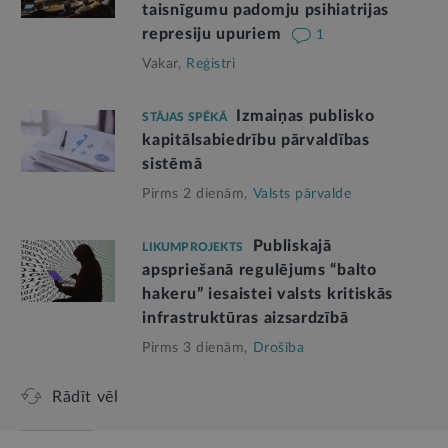
taisnīgumu padomju psihiatrijas
represiju upuriem
1
Vakar,
Reģistri
Izmaiņas publisko
STĀJAS SPĒKĀ
kapitālsabiedrību pārvaldības
sistēmā
Pirms 2 dienām,
Valsts pārvalde
Publiskajā
LIKUMPROJEKTS
apspriešanā regulējums “balto
hakeru” iesaistei valsts kritiskās
infrastruktūras aizsardzībā
Pirms 3 dienām,
Drošība
Rādīt vēl