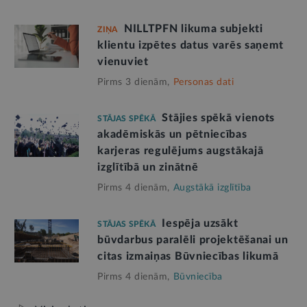
NILLTPFN likuma subjekti
ZIŅA
klientu izpētes datus varēs saņemt
vienuviet
Pirms 3 dienām,
Personas dati
Stājies spēkā vienots
STĀJAS SPĒKĀ
akadēmiskās un pētniecības
karjeras regulējums augstākajā
izglītībā un zinātnē
Pirms 4 dienām,
Augstākā izglītība
Iespēja uzsākt
STĀJAS SPĒKĀ
būvdarbus paralēli projektēšanai un
citas izmaiņas Būvniecības likumā
Pirms 4 dienām,
Būvniecība