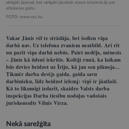
obligāti jāatrod, bet obligāti jāsniedz viņam informācija par
atlaišanas gaitu.
FOTO: www.sxc.hu
Vakar Jānis vēl te strādāja, bet šodien viņa
darbā nav. Uz telefona zvaniem neatbild. Arī rīt
un parīt viņa darbā nebūs. Paiet nedēļa, mēnesis
– Jānis kā ūdenī iekritis. Kolēģi runā, ka laikam
būs devies beidzot uz Īriju, kā jau sen plānoja...
Tikmēr darba devējs gaida, gaida savu
darbinieku, līdz beidzot izlemj: viņš ir jāatlaiž.
Kā to likumīgi izdarīt, skaidro Valsts darba
inspekcijas Darba tiesību nodaļas vadošais
juriskonsults Vilnis Virza.
Nekā sarežģīta