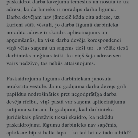
paskaidrot darba kavējuma iemeslus un nosūta to uz
adresi, ko darbinieks ir norādījis darba līgumā.
Darba devējam nav jāmeklē kāda cita adrese, uz
kurieni sūtīt vēstuli, jo darba līgumā darbinieka
norādītā adrese ir skaidrs apliecinājums un
apņemšanās, ka visu darba devēja korespondenci
viņš vēlas saņemt un saņems tieši tur. Ja vēlāk tiesā
darbinieks mēģinās teikt, ka viņš šajā adresē sen
vairs nedzīvo, tas nebūs attaisnojums.
Paskaidrojuma lūgums darbiniekam jānosūta
ierakstītā vēstulē. Ja nu gadījumā darba devējs grib
papildus nodrošināties pret negodprātīga darba
devēja rīcību, viņš pastā var saņemt apliecinājumu
sūtījuma saturam. Ir gadījumi, kad darbinieka
juridiskais pārstāvis tiesai skaidro, ka nekādu
paskaidrojuma lūgumu darbinieks nav saņēmis,
aploksnē bijusi balta lapa – ko tad lai uz tādu atbild?