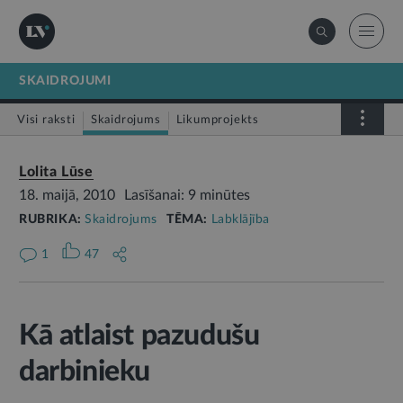
SKAIDROJUMI
Visi raksti
Skaidrojums
Likumprojekts
Stājas spēkā
Infografika
Lolita Lūse
18. maijā, 2010
Lasīšanai: 9 minūtes
RUBRIKA:
Skaidrojums
TĒMA:
Labklājība
1
47
Kā atlaist pazudušu
darbinieku