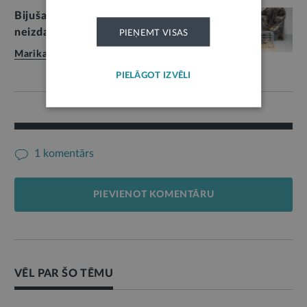
Bijušais darbinieks – darba devēja
neizdarības ķīlnieks?
PIEŅEMT VISAS
Marika Kupče
,
07.01.2010.
8
PIELĀGOT IZVĒLI
1 komentārs
PIEVIENOT KOMENTĀRU
VĒL PAR ŠO TĒMU