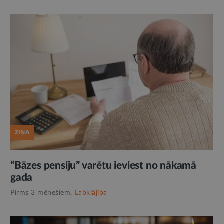
ZIŅA
“Bāzes pensiju” varētu ieviest no nākamā
gada
Pirms 3 mēnešiem,
Labklājība