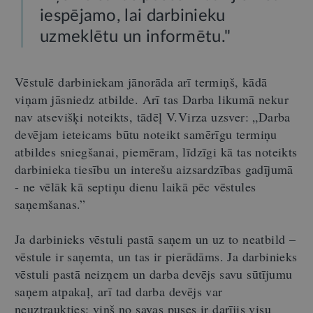
iespējamo, lai darbinieku
uzmeklētu un informētu."
Vēstulē darbiniekam jānorāda arī termiņš, kādā
viņam jāsniedz atbilde. Arī tas Darba likumā nekur
nav atsevišķi noteikts, tādēļ V.Virza uzsver: „Darba
devējam ieteicams būtu noteikt samērīgu termiņu
atbildes sniegšanai, piemēram, līdzīgi kā tas noteikts
darbinieka tiesību un interešu aizsardzības gadījumā
- ne vēlāk kā septiņu dienu laikā pēc vēstules
saņemšanas.”
Ja darbinieks vēstuli pastā saņem un uz to neatbild –
vēstule ir saņemta, un tas ir pierādāms. Ja darbinieks
vēstuli pastā neizņem un darba devējs savu sūtījumu
saņem atpakaļ, arī tad darba devējs var
neuztraukties: viņš no savas puses ir darījis visu