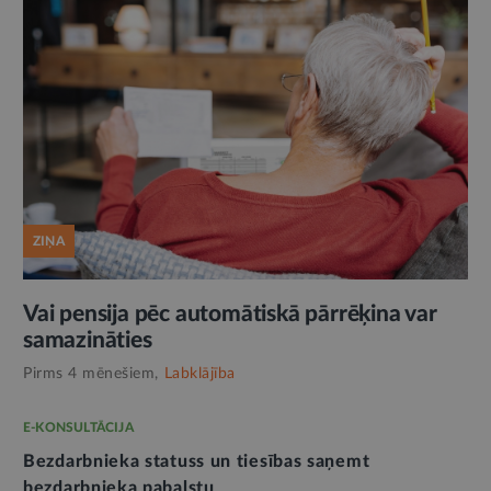
ZIŅA
Vai pensija pēc automātiskā pārrēķina var
samazināties
Pirms 4 mēnešiem,
Labklājība
E-KONSULTĀCIJA
Bezdarbnieka statuss un tiesības saņemt
bezdarbnieka pabalstu