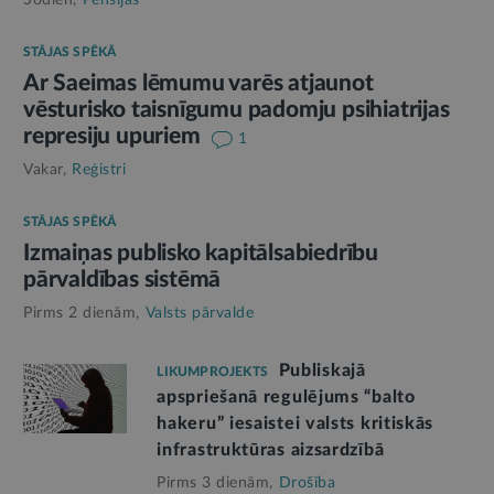
Šodien,
Pensijas
STĀJAS SPĒKĀ
Ar Saeimas lēmumu varēs atjaunot
vēsturisko taisnīgumu padomju psihiatrijas
represiju upuriem
1
Vakar,
Reģistri
STĀJAS SPĒKĀ
Izmaiņas publisko kapitālsabiedrību
pārvaldības sistēmā
Pirms 2 dienām,
Valsts pārvalde
Publiskajā
LIKUMPROJEKTS
apspriešanā regulējums “balto
hakeru” iesaistei valsts kritiskās
infrastruktūras aizsardzībā
Pirms 3 dienām,
Drošība