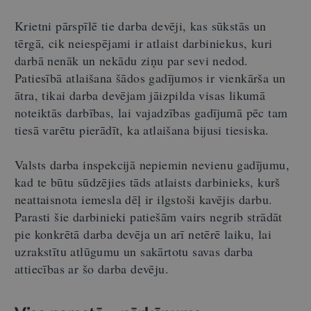
Krietni pārspīlē tie darba devēji, kas sūkstās un
tērgā, cik neiespējami ir atlaist darbiniekus, kuri
darbā nenāk un nekādu ziņu par sevi nedod.
Patiesībā atlaišana šādos gadījumos ir vienkārša un
ātra, tikai darba devējam jāizpilda visas likumā
noteiktās darbības, lai vajadzības gadījumā pēc tam
tiesā varētu pierādīt, ka atlaišana bijusi tiesiska.
Valsts darba inspekcijā nepiemin nevienu gadījumu,
kad te būtu sūdzējies tāds atlaists darbinieks, kurš
neattaisnota iemesla dēļ ir ilgstoši kavējis darbu.
Parasti šie darbinieki patiešām vairs negrib strādāt
pie konkrētā darba devēja un arī netērē laiku, lai
uzrakstītu atlūgumu un sakārtotu savas darba
attiecības ar šo darba devēju.