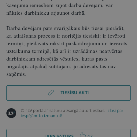
kavējuma iemesliem ziņot darba devējam, var
nākties darbinieku atjaunot darbā.
Darba devējam pats svarīgākais būs tiesai pierādīt,
ka atlaišanas process ir noritējis tiesiski: ir ievēroti
termiņi, piedāvāts rakstīt paskaidrojumu un ievērots
uzteikuma termiņš, kā arī ir uzrādāmas neatvērtas
darbiniekam adresētās vēstules, kuras pasts
nogādājis atpakaļ sūtītājam, jo adresāts tās nav
saņēmis.
TIESĪBU AKTI
© "LV portāla" saturu aizsargā autortiesības.
Izlasi par
iespējām to izmantot!
LABS SATURS
47