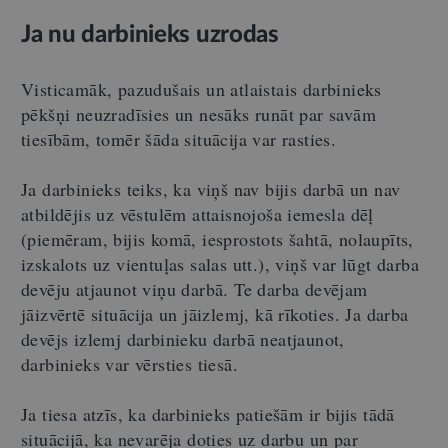
Ja nu darbinieks uzrodas
Visticamāk, pazudušais un atlaistais darbinieks
pēkšņi neuzradīsies un nesāks runāt par savām
tiesībām, tomēr šāda situācija var rasties.
Ja darbinieks teiks, ka viņš nav bijis darbā un nav
atbildējis uz vēstulēm attaisnojoša iemesla dēļ
(piemēram, bijis komā, iesprostots šahtā, nolaupīts,
izskalots uz vientuļas salas utt.), viņš var lūgt darba
devēju atjaunot viņu darbā. Te darba devējam
jāizvērtē situācija un jāizlemj, kā rīkoties. Ja darba
devējs izlemj darbinieku darbā neatjaunot,
darbinieks var vērsties tiesā.
Ja tiesa atzīs, ka darbinieks patiešām ir bijis tādā
situācijā, ka nevarēja doties uz darbu un par