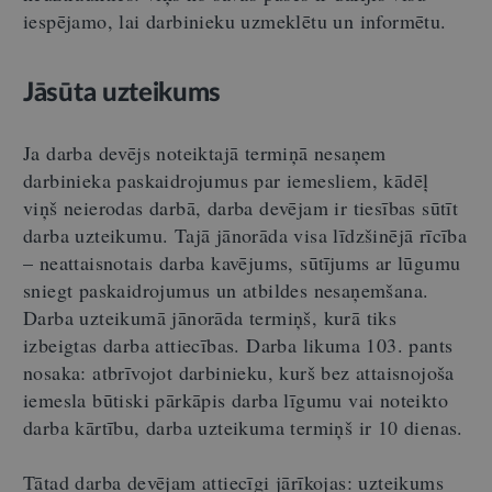
iespējamo, lai darbinieku uzmeklētu un informētu.
Jāsūta uzteikums
Ja darba devējs noteiktajā termiņā nesaņem
darbinieka paskaidrojumus par iemesliem, kādēļ
viņš neierodas darbā, darba devējam ir tiesības sūtīt
darba uzteikumu. Tajā jānorāda visa līdzšinējā rīcība
– neattaisnotais darba kavējums, sūtījums ar lūgumu
sniegt paskaidrojumus un atbildes nesaņemšana.
Darba uzteikumā jānorāda termiņš, kurā tiks
izbeigtas darba attiecības. Darba likuma 103. pants
nosaka: atbrīvojot darbinieku, kurš bez attaisnojoša
iemesla būtiski pārkāpis darba līgumu vai noteikto
darba kārtību, darba uzteikuma termiņš ir 10 dienas.
Tātad darba devējam attiecīgi jārīkojas: uzteikums