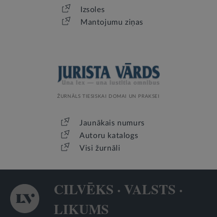
Izsoles
Mantojumu ziņas
ŽURNĀLS TIESISKAI DOMAI UN PRAKSEI
Jaunākais numurs
Autoru katalogs
Visi žurnāli
CILVĒKS · VALSTS ·
LIKUMS