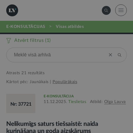
>
E-KONSULTĀCIJAS
visas atbildes
Atvērt filtrus (
1
)
Atrasts
21
rezultāts
Kārtot pēc:
Jaunākais
|
Populārākais
E-KONSULTĀCIJA
11.12.2025.
Tieslietas
Atbild:
Olga Lauva
Nr: 37721
Nelikumīgs saturs tiešsaistē: naida
kurināšana un goda aizskārums