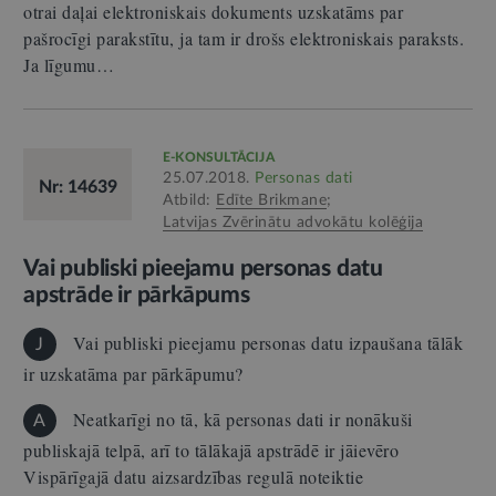
otrai daļai elektroniskais dokuments uzskatāms par
pašrocīgi parakstītu, ja tam ir drošs elektroniskais paraksts.
Ja līgumu…
E-KONSULTĀCIJA
25.07.2018.
Personas dati
Nr: 14639
Atbild:
Edīte Brikmane
;
Latvijas Zvērinātu advokātu kolēģija
Vai publiski pieejamu personas datu
apstrāde ir pārkāpums
Vai publiski pieejamu personas datu izpaušana tālāk
J
ir uzskatāma par pārkāpumu?
Neatkarīgi no tā, kā personas dati ir nonākuši
A
publiskajā telpā, arī to tālākajā apstrādē ir jāievēro
Vispārīgajā datu aizsardzības regulā noteiktie