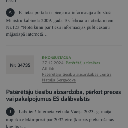
tiesai…
E-lietas portālā ir pieejama informācija atbilstoši
A
Ministru kabineta 2009. gada 10. februāra noteikumiem
Nr.123 “Noteikumi par tiesu informācijas publicēšanu
mājaslapā internetā…
E-KONSULTĀCIJA
27.12.2024.
Patērētāju tiesības
Nr: 34735
Atbild:
Patērētāju tiesību aizsardzības centrs
;
Nataļja Sergačova
Patērētāju tiesību aizsardzība, pērkot preces
vai pakalpojumus ES dalībvalstīs
Labdien! Interneta veikalā Vācijā 2023. g. maijā
J
nopirku elektropreci par 2032 eiro (karpas piebarošanas
kuģītis).…