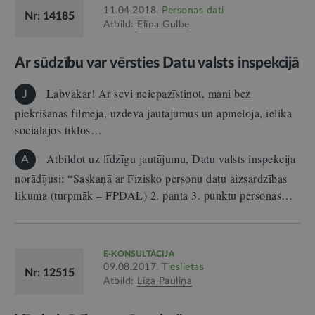
11.04.2018.
Personas dati
Nr: 14185
Atbild:
Elīna Gulbe
Ar sūdzību var vērsties Datu valsts inspekcijā
Labvakar! Ar sevi neiepazīstinot, mani bez
J
piekrišanas filmēja, uzdeva jautājumus un apmeloja, ielika
sociālajos tīklos…
Atbildot uz līdzīgu jautājumu, Datu valsts inspekcija
A
norādījusi: “Saskaņā ar Fizisko personu datu aizsardzības
likuma (turpmāk – FPDAL) 2. panta 3. punktu personas…
E-KONSULTĀCIJA
09.08.2017.
Tieslietas
Nr: 12515
Atbild:
Līga Pauliņa