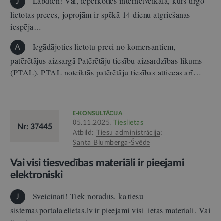
Labdien! Vai, iepērkoties internetveikalā, kurš tirgo
J
lietotas preces, joprojām ir spēkā 14 dienu atgriešanas
iespēja…
Iegādājoties lietotu preci no komersantiem,
A
patērētājus aizsargā Patērētāju tiesību aizsardzības likums
(PTAL). PTAL noteiktās patērētāju tiesības attiecas arī…
E-KONSULTĀCIJA
05.11.2025.
Tieslietas
Nr: 37445
Atbild:
Tiesu administrācija
;
Santa Blumberga-Švēde
Vai visi tiesvedības materiāli ir pieejami
elektroniski
Sveicināti! Tiek norādīts, ka tiesu
J
sistēmas portālā elietas.lv ir pieejami visi lietas materiāli. Vai