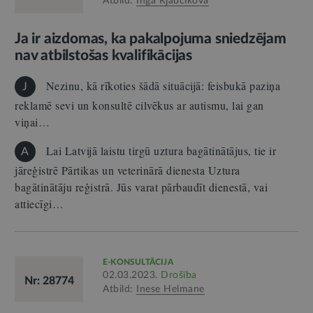
Atbild:
Inga Rjabčikova
Ja ir aizdomas, ka pakalpojuma sniedzējam
nav atbilstošas kvalifikācijas
Nezinu, kā rīkoties šādā situācijā: feisbukā paziņa
J
reklamē sevi un konsultē cilvēkus ar autismu, lai gan
viņai…
Lai Latvijā laistu tirgū uztura bagātinātājus, tie ir
A
jāreģistrē Pārtikas un veterinārā dienesta Uztura
bagātinātāju reģistrā. Jūs varat pārbaudīt dienestā, vai
attiecīgi…
E-KONSULTĀCIJA
02.03.2023.
Drošība
Nr: 28774
Atbild:
Inese Helmane