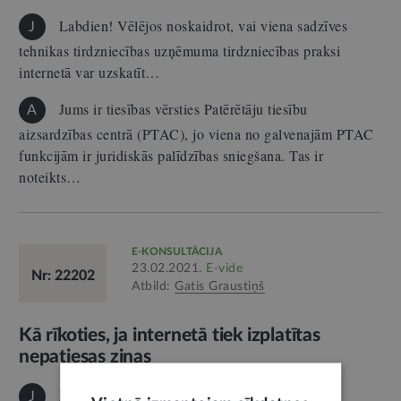
Labdien! Vēlējos noskaidrot, vai viena sadzīves
J
tehnikas tirdzniecības uzņēmuma tirdzniecības praksi
internetā var uzskatīt…
Jums ir tiesības vērsties Patērētāju tiesību
A
aizsardzības centrā (PTAC), jo viena no galvenajām PTAC
funkcijām ir juridiskās palīdzības sniegšana. Tas ir
noteikts…
E-KONSULTĀCIJA
23.02.2021.
E-vide
Nr: 22202
Atbild:
Gatis Graustiņš
Kā rīkoties, ja internetā tiek izplatītas
nepatiesas ziņas
Labdien! Kā man rīkoties, ja tieku apmelota
J