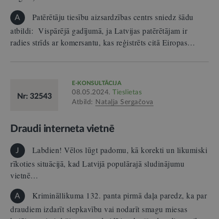
Patērētāju tiesību aizsardzības centrs sniedz šādu
A
atbildi: Vispārējā gadījumā, ja Latvijas patērētājam ir
radies strīds ar komersantu, kas reģistrēts citā Eiropas…
E-KONSULTĀCIJA
08.05.2024.
Tieslietas
Nr: 32543
Atbild:
Nataļja Sergačova
Draudi interneta vietnē
Labdien! Vēlos lūgt padomu, kā korekti un likumiski
J
rīkoties situācijā, kad Latvijā populārajā sludinājumu
vietnē…
Krimināllikuma 132. panta pirmā daļa paredz, ka par
A
draudiem izdarīt slepkavību vai nodarīt smagu miesas