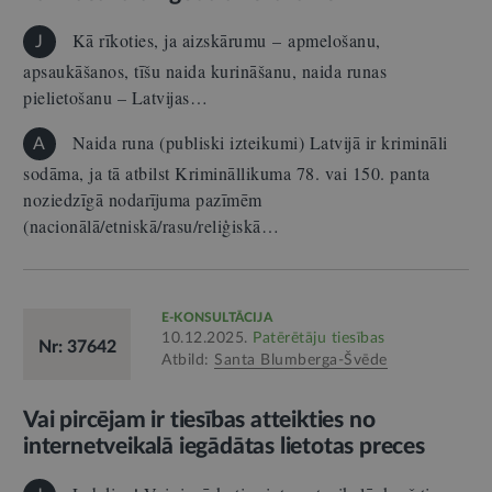
Kā rīkoties, ja aizskārumu – apmelošanu,
J
apsaukāšanos, tīšu naida kurināšanu, naida runas
pielietošanu – Latvijas…
Naida runa (publiski izteikumi) Latvijā ir krimināli
A
sodāma, ja tā atbilst Krimināllikuma 78. vai 150. panta
noziedzīgā nodarījuma pazīmēm
(nacionālā/etniskā/rasu/reliģiskā…
E-KONSULTĀCIJA
10.12.2025.
Patērētāju tiesības
Nr: 37642
Atbild:
Santa Blumberga-Švēde
Vai pircējam ir tiesības atteikties no
internetveikalā iegādātas lietotas preces