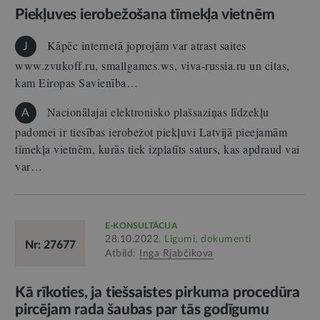
Piekļuves ierobežošana tīmekļa vietnēm
Kāpēc internetā joprojām var atrast saites
J
www.zvukoff.ru, smallgames.ws, viva-russia.ru un citas,
kam Eiropas Savienība…
Nacionālajai elektronisko plašsaziņas līdzekļu
A
padomei ir tiesības ierobežot piekļuvi Latvijā pieejamām
tīmekļa vietnēm, kurās tiek izplatīts saturs, kas apdraud vai
var…
E-KONSULTĀCIJA
28.10.2022.
Līgumi, dokumenti
Nr: 27677
Atbild:
Inga Rjabčikova
Kā rīkoties, ja tiešsaistes pirkuma procedūra
pircējam rada šaubas par tās godīgumu