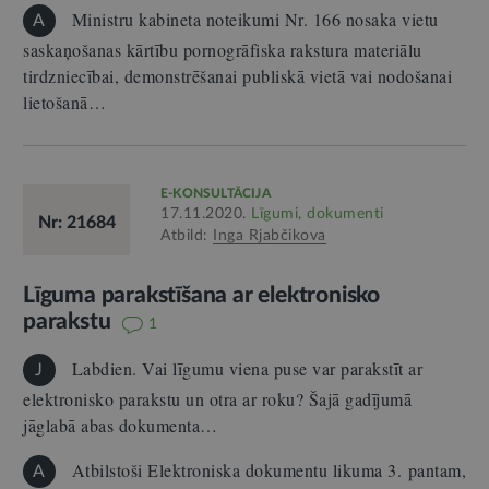
Ministru kabineta noteikumi Nr. 166 nosaka vietu
A
saskaņošanas kārtību pornogrāfiska rakstura materiālu
tirdzniecībai, demonstrēšanai publiskā vietā vai nodošanai
lietošanā…
E-KONSULTĀCIJA
17.11.2020.
Līgumi, dokumenti
Nr: 21684
Atbild:
Inga Rjabčikova
Līguma parakstīšana ar elektronisko
parakstu
1
Labdien. Vai līgumu viena puse var parakstīt ar
J
elektronisko parakstu un otra ar roku? Šajā gadījumā
jāglabā abas dokumenta…
Atbilstoši Elektroniska dokumentu likuma 3. pantam,
A