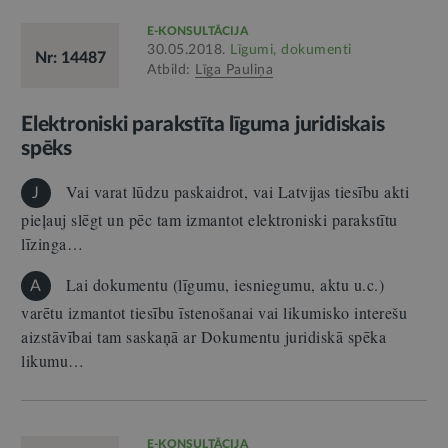
E-KONSULTĀCIJA
30.05.2018.
Līgumi, dokumenti
Nr: 14487
Atbild:
Līga Pauliņa
Elektroniski parakstīta līguma juridiskais
spēks
Vai varat lūdzu paskaidrot, vai Latvijas tiesību akti
J
pieļauj slēgt un pēc tam izmantot elektroniski parakstītu
līzinga…
Lai dokumentu (līgumu, iesniegumu, aktu u.c.)
A
varētu izmantot tiesību īstenošanai vai likumisko interešu
aizstāvībai tam saskaņā ar Dokumentu juridiskā spēka
likumu…
E-KONSULTĀCIJA