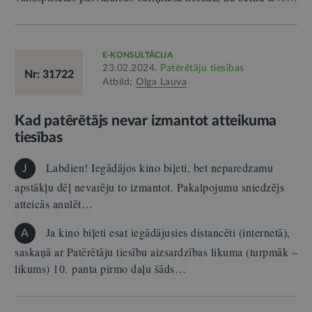
E-KONSULTĀCIJA
23.02.2024.
Patērētāju tiesības
Nr: 31722
Atbild:
Olga Lauva
Kad patērētājs nevar izmantot atteikuma
tiesības
Labdien! Iegādājos kino biļeti, bet neparedzamu
J
apstākļu dēļ nevarēju to izmantot. Pakalpojumu sniedzējs
atteicās anulēt…
Ja kino biļeti esat iegādājusies distancēti (internetā),
A
saskaņā ar Patērētāju tiesību aizsardzības likuma (turpmāk –
likums) 10. panta pirmo daļu šāds…