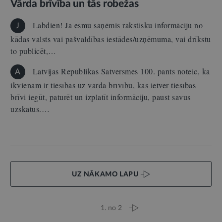
Vārda brīvība un tās robežas
Labdien! Ja esmu saņēmis rakstisku informāciju no
J
kādas valsts vai pašvaldības iestādes/uzņēmuma, vai drīkstu
to publicēt,…
Latvijas Republikas Satversmes 100. pants noteic, ka
A
ikvienam ir tiesības uz vārda brīvību, kas ietver tiesības
brīvi iegūt, paturēt un izplatīt informāciju, paust savus
uzskatus.…
UZ NĀKAMO LAPU
1. no 2