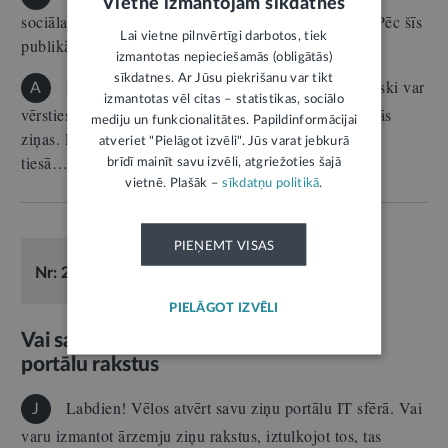
Vietnē izmantojam sīkdatnes
sociālajos tīklos, ievietojot manas dzīvesvietas foto? Pēc šīs
Lai vietne pilnvērtīgi darbotos, tiek
publikācijas…
izmantotas nepieciešamās (obligātās)
sīkdatnes. Ar Jūsu piekrišanu var tikt
Pret nepatiesas informācijas izplatītājiem juridiski var
A
izmantotas vēl citas – statistikas, sociālo
vērsties divos veidos. Varat pieprasīt atsaukt nepatiesās
mediju un funkcionalitātes. Papildinformācijai
ziņas. Pēc pieprasījuma nepildīšanas varat arī vērsties
atveriet "Pielāgot izvēli". Jūs varat jebkurā
tiesā…
brīdī mainīt savu izvēli, atgriežoties šajā
vietnē. Plašāk –
sīkdatņu politikā
.
PIEŅEMT VISAS
E-KONSULTĀCIJA
18.01.2021.
Īpašumtiesības
Nr: 21914
Atbild:
Gatis Graustiņš
PIELĀGOT IZVĒLI
Vai savā ziņu portālā var publicēt citu
portālu rakstus
Labdien! Vēlos atvērt savu ziņu portālu IT sfērā. Vai
J
varu izmantot ārzemju ziņu rakstus, iztulkojot tos, tas