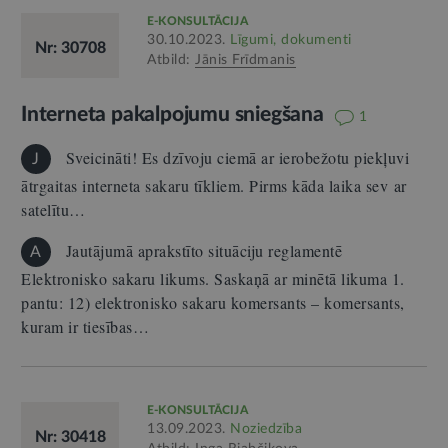
E-KONSULTĀCIJA
30.10.2023.
Līgumi, dokumenti
Nr: 30708
Atbild:
Jānis Frīdmanis
Interneta pakalpojumu sniegšana
1
Sveicināti! Es dzīvoju ciemā ar ierobežotu piekļuvi
J
ātrgaitas interneta sakaru tīkliem. Pirms kāda laika sev ar
satelītu…
Jautājumā aprakstīto situāciju reglamentē
A
Elektronisko sakaru likums. Saskaņā ar minētā likuma 1.
pantu: 12) elektronisko sakaru komersants – komersants,
kuram ir tiesības…
E-KONSULTĀCIJA
13.09.2023.
Noziedzība
Nr: 30418