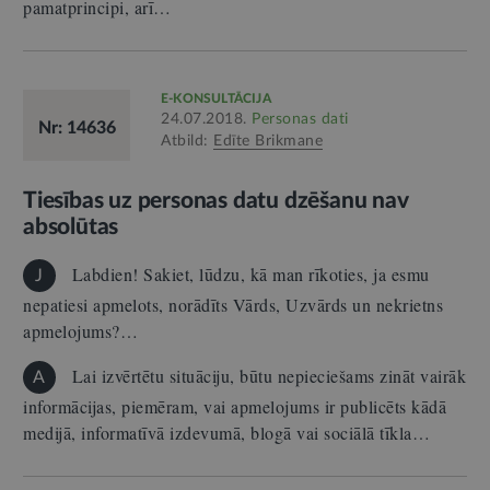
pamatprincipi, arī…
E-KONSULTĀCIJA
24.07.2018.
Personas dati
Nr: 14636
Atbild:
Edīte Brikmane
Tiesības uz personas datu dzēšanu nav
absolūtas
Labdien! Sakiet, lūdzu, kā man rīkoties, ja esmu
J
nepatiesi apmelots, norādīts Vārds, Uzvārds un nekrietns
apmelojums?…
Lai izvērtētu situāciju, būtu nepieciešams zināt vairāk
A
informācijas, piemēram, vai apmelojums ir publicēts kādā
medijā, informatīvā izdevumā, blogā vai sociālā tīkla…