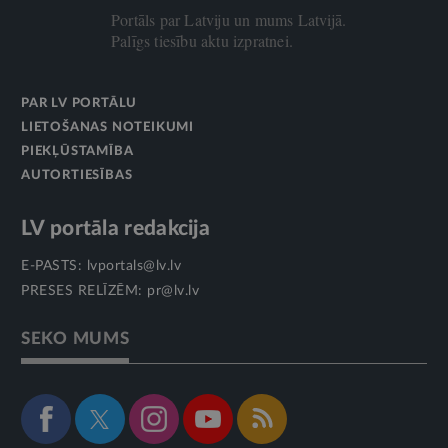
Portāls par Latviju un mums Latvijā.
Palīgs tiesību aktu izpratnei.
PAR LV PORTĀLU
LIETOŠANAS NOTEIKUMI
PIEKĻŪSTAMĪBA
AUTORTIESĪBAS
LV portāla redakcija
E-PASTS:
lvportals@lv.lv
PRESES RELĪZĒM:
pr@lv.lv
SEKO MUMS