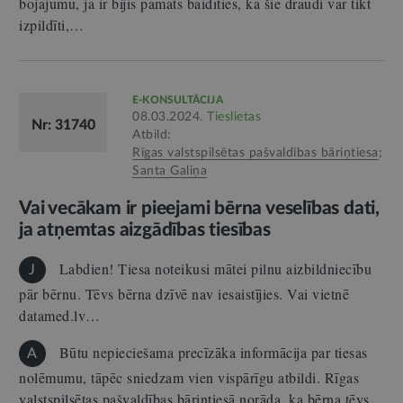
bojājumu, ja ir bijis pamats baidīties, ka šie draudi var tikt
izpildīti,…
E-KONSULTĀCIJA
08.03.2024.
Tieslietas
Nr: 31740
Atbild:
Rīgas valstspilsētas pašvaldības bāriņtiesa
;
Santa Galiņa
Vai vecākam ir pieejami bērna veselības dati,
ja atņemtas aizgādības tiesības
Labdien! Tiesa noteikusi mātei pilnu aizbildniecību
J
pār bērnu. Tēvs bērna dzīvē nav iesaistījies. Vai vietnē
datamed.lv…
Būtu nepieciešama precīzāka informācija par tiesas
A
nolēmumu, tāpēc sniedzam vien vispārīgu atbildi. Rīgas
valstspilsētas pašvaldības bāriņtiesā norāda, ka bērna tēvs…