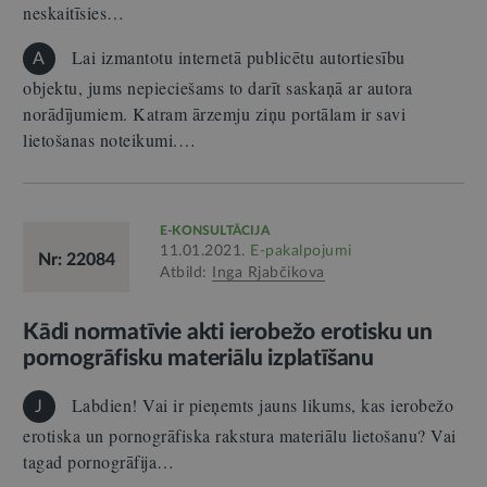
neskaitīsies…
Lai izmantotu internetā publicētu autortiesību
A
objektu, jums nepieciešams to darīt saskaņā ar autora
norādījumiem. Katram ārzemju ziņu portālam ir savi
lietošanas noteikumi.…
E-KONSULTĀCIJA
11.01.2021.
E-pakalpojumi
Nr: 22084
Atbild:
Inga Rjabčikova
Kādi normatīvie akti ierobežo erotisku un
pornogrāfisku materiālu izplatīšanu
Labdien! Vai ir pieņemts jauns likums, kas ierobežo
J
erotiska un pornogrāfiska rakstura materiālu lietošanu? Vai
tagad pornogrāfija…