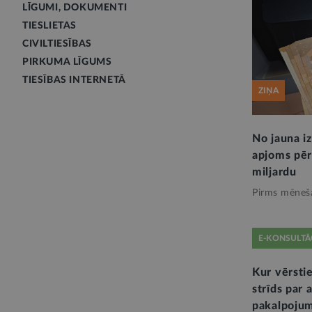
LĪGUMI, DOKUMENTI
TIESLIETAS
CIVILTIESĪBAS
PIRKUMA LĪGUMS
TIESĪBAS INTERNETĀ
ZIŅA
No jauna i
apjoms pēr
miljardu
Pirms mēneš
E-KONSULTĀ
Kur vērstie
strīds par 
pakalpojum