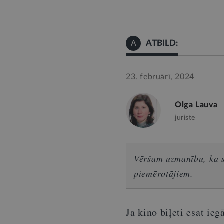
ATBILD:
A
23. februārī, 2024
Olga Lauva
juriste
Vēršam uzmanību, ka sn
piemērotājiem.
Ja kino biļeti esat ieg