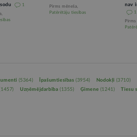
 sodu
nav i
1
Pirms mēneša,
1
Patērētāju tiesības
a,
esības
Pirms
Patērē
kumenti
(5364)
Īpašumtiesības
(3954)
Nodokļi
(3710)
(1457)
Uzņēmējdarbība
(1355)
Ģimene
(1241)
Tiesu 