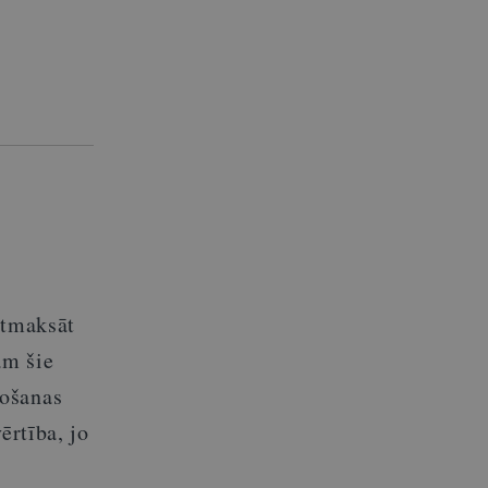
atmaksāt
ām šie
tošanas
ērtība, jo