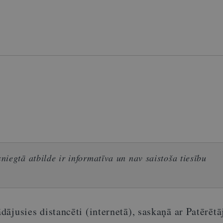
iegtā atbilde ir informatīva un nav saistoša tiesību
ādājusies distancēti (internetā), saskaņā ar Patērētā