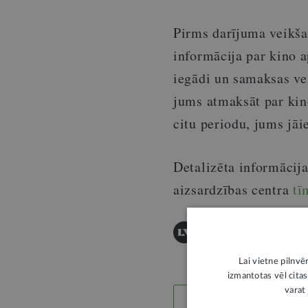
Pirms darījuma veikša
informācija par kino 
iegādi un samaksas ve
jums atmaksāt par kin
citu periodu, jums jāi
Detalizēta informācija
aizsardzības centra
tī
© "LV portāla" saturu a
Lai vietne pilnvē
izmantotas vēl citas
varat 
LABS SATURS