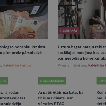
TIESĀŠANĀS
zsniegto nebanku kredītu
Uztura bagātinātāju rekl
n pirmoreiz pārsniedzis
sociālajos medijos: kas u
par negodīgu komercprak
a,
Patērētāju tiesības
Pirms 3 mēnešiem,
Patērētāju 
CIJA
E-KONSULTĀCIJA
E-KO
s, ja rodas
Ja patērētājs uzskata, ka
Komer
autostāvvietas
ticis maldināts, var
par l
a sniedzēja
vērsties PTAC
defek