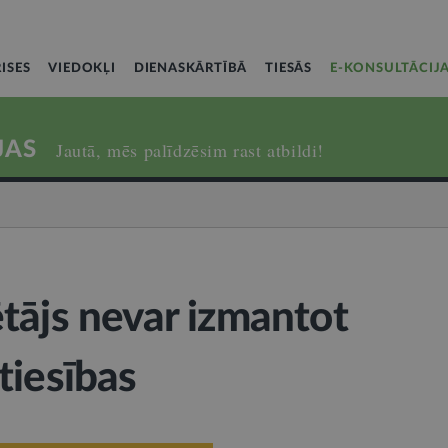
ISES
VIEDOKĻI
DIENASKĀRTĪBĀ
TIESĀS
E-KONSULTĀCIJ
JAS
Jautā, mēs palīdzēsim rast atbildi!
tājs nevar izmantot
tiesības