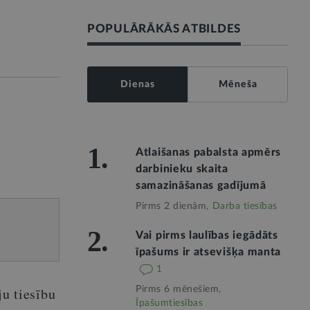
POPULĀRĀKĀS ATBILDES
Dienas
Mēneša
1.
Atlaišanas pabalsta apmērs
darbinieku skaita
samazināšanas gadījumā
Pirms 2 dienām,
Darba tiesības
2.
Vai pirms laulības iegādāts
īpašums ir atsevišķa manta
1
ju tiesību
Pirms 6 mēnešiem,
Īpašumtiesības