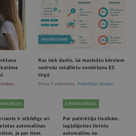
SKAIDROJUMS
amēšana
Kas tiek darīts, lai mazinātu bērniem
zskatāma
nedrošu rotaļlietu nonākšanu ES
si
tirgū
tiesības
Pirms 7 mēnešiem,
Patērētāju tiesības
NSULTĀCIJA
E-KONSULTĀCIJA
sants ir atbildīgs arī
Par patērētāja tiesībām,
ietotas automašīnas
iegādājoties lietotu
tiem, ja par tiem
automašīnu no