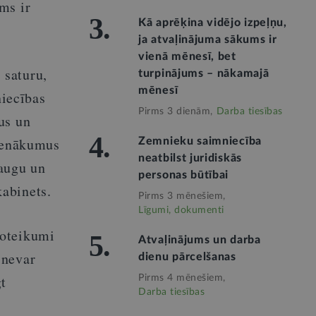
ms ir
3.
Kā aprēķina vidējo izpeļņu,
ja atvaļinājuma sākums ir
vienā mēnesī, bet
 saturu,
turpinājums – nākamajā
mēnesī
niecības
Pirms 3 dienām,
Darba tiesības
us un
4.
pienākumus
Zemnieku saimniecība
neatbilst juridiskās
raugu un
personas būtībai
abinets.
Pirms 3 mēnešiem,
Līgumi, dokumenti
Noteikumi
5.
Atvaļinājums un darba
 nevar
dienu pārcelšanas
t
Pirms 4 mēnešiem,
Darba tiesības