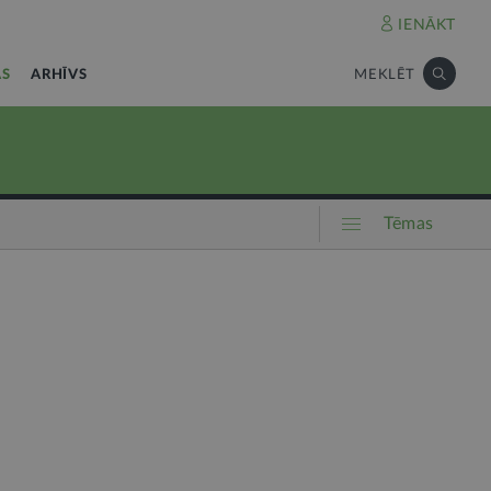
IENĀKT
AS
ARHĪVS
MEKLĒT
Tēmas