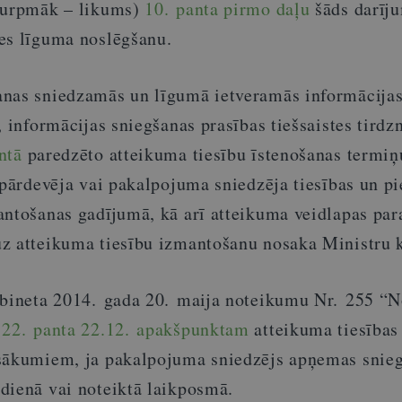
(turpmāk – likums)
10. panta pirmo daļu
šāds darīju
es līguma noslēgšanu.
nas sniedzamās un līgumā ietveramās informācijas
, informācijas sniegšanas prasības tiešsaistes tirdz
ntā
paredzēto atteikuma tiesību īstenošanas termiņ
n pārdevēja vai pakalpojuma sniedzēja tiesības un 
antošanas gadījumā, kā arī atteikuma veidlapas pa
z atteikuma tiesību izmantošanu nosaka Ministru k
abineta 2014. gada 20. maija noteikumu Nr. 255 “
”
22. panta 22.12. apakšpunktam
atteikuma tiesības
sākumiem, ja pakalpojuma sniedzējs apņemas snieg
dienā vai noteiktā laikposmā.