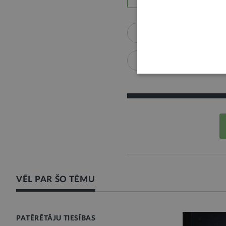
Patērētāju tiesības
Pirkuma līgums
Tie
VĒL PAR ŠO TĒMU
PATĒRĒTĀJU TIESĪBAS