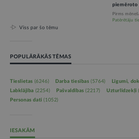
piemēroto
Pirms mēneš
Patērētāju ti
Viss par šo tēmu
POPULĀRĀKĀS TĒMAS
Tieslietas
(6246)
Darba tiesības
(5764)
Līgumi, do
Labklājība
(2254)
Pašvaldības
(2217)
Uzturlīdzekļi
Personas dati
(1052)
IESAKĀM