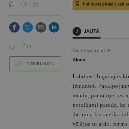
Publicēts pirms 2 gadie
JAUTĀ:
J
1
06. februārī, 2024
Aļona
TIESĪBU AKTI
Labdien! Iegādājos ki
izmantot. Pakalpojumu
naudu, pamatojoties u
noteikumi paredz, ka 
datuma, kas netika izl
vēlējos to atdot pirm