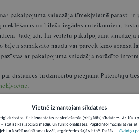
nas pakalpojuma sniedzēja tīmekļvietnē parasti ir
apmeklēšanas un biļešu iegādes noteikumiem, tostar
idiem, tādējādi, lai vērtētu pakalpojuma sniedzēja
o biļeti samaksāto naudu vai pārcelt kino seansa la
epazīstas ar pakalpojuma sniedzēja norādīto inform
 par distances tirdzniecību pieejama Patērētāju tie
mekļvietnē
.
izsargā autortiesības.
Jautājumu iesniegšanas noteikumi
Vietnē izmantojam sīkdatnes
rtīgi darbotos, tiek izmantotas nepieciešamās (obligātās) sīkdatnes. Ar Jūsu p
 – statistikas, sociālo mediju un funkcionalitātes. Papildinformācijai atveriet "
jebkurā brīdī mainīt savu izvēli, atgriežoties šajā vietnē. Plašāk –
sīkdatņu po
1