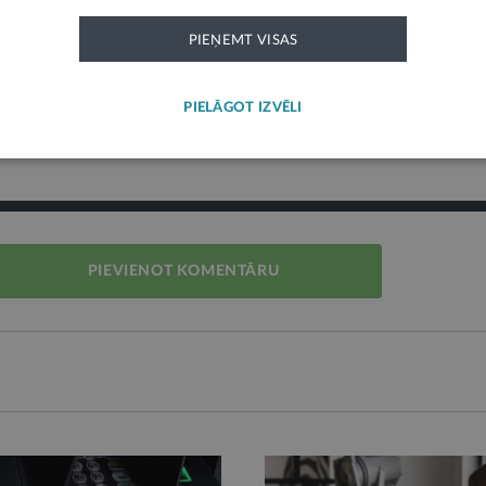
PIEŅEMT VISAS
Līgumi, dokumenti
Tieslietas
Civiltiesības
PIELĀGOT IZVĒLI
sības internetā
PIEVIENOT KOMENTĀRU