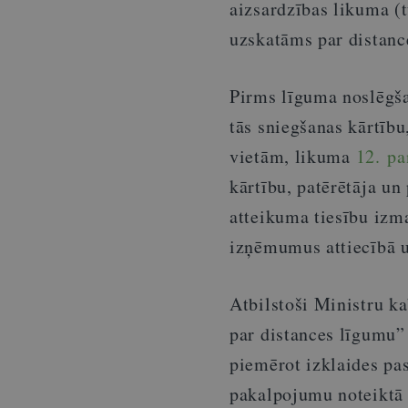
aizsardzības likuma 
uzskatāms par distanc
Pirms līguma noslēgša
tās sniegšanas kārtību
vietām, likuma
12. pa
kārtību, patērētāja u
atteikuma tiesību izm
izņēmumus attiecībā u
Atbilstoši Ministru k
par distances līgumu
piemērot izklaides pa
pakalpojumu noteiktā 