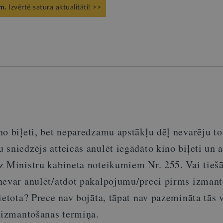
m.
Izvērtē satura aktualitāti! >>
no biļeti, bet neparedzamu apstākļu dēļ nevarēju to
 sniedzējs atteicās anulēt iegādāto kino biļeti un 
z Ministru kabineta noteikumiem Nr. 255. Vai tieš
nevar anulēt/atdot pakalpojumu/preci pirms izman
ietota? Prece nav bojāta, tāpat nav pazemināta tās v
s izmantošanas termiņa.