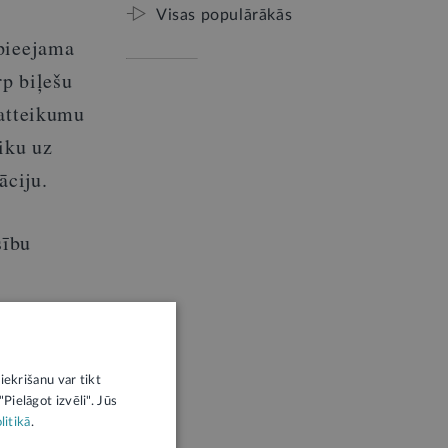
Visas populārākās
 pieejama
p biļešu
 atteikumu
iku uz
āciju.
sību
iekrišanu var tikt
Pielāgot izvēli". Jūs
litikā
.