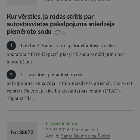
Kur vērsties, ja rodas strīds par
autostāvvietas pakalpojuma sniedzēja
piemēroto sodu
1
Labdien! Vai es varu apstrīdēt autostāvvietas
J
operatora “Park Expert” piešķirtā soda samērīgumu par
iebraukšanu…
Ja, vēršoties pie autostāvvietas
A
pakalpojumu sniedzēja, strīdu neizdevās atrisināt, jūs varat
vērsties Patērētāju tiesību aizsardzības centrā (PTAC).
Tāpat strīda…
E-KONSULTĀCIJA
27.07.2026.
Personas dati
Nr: 38872
Atbild:
Santa Blumberga-Švēde