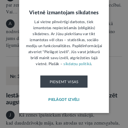
par zemi. Taču viņš šo zemi iznomā zemnieku saimniecībai.
Vai…
Vietnē izmantojam sīkdatnes
Lai vietne pilnvērtīgi darbotos, tiek
Minētajā situācijā ir iespējami dažādi varianti, kā
A
izmantotas nepieciešamās (obligātās)
nodrošināt iespēju tēvam izmantot zemi, kuru viņš plāno
sīkdatnes. Ar Jūsu piekrišanu var tikt
jums dāvināt. Piemēram, dāvinājuma
izmantotas vēl citas – statistikas, sociālo
līgumā var paredzēt uzlikumu par…
mediju un funkcionalitātes. Papildinformācijai
atveriet "Pielāgot izvēli". Jūs varat jebkurā
brīdī mainīt savu izvēli, atgriežoties šajā
vietnē. Plašāk –
sīkdatņu politikā
.
E-KONSULTĀCIJA
19.06.2026.
Būvniecība
Nr: 38806
Atbild:
Zaida Kalniņa
PIEŅEMT VISAS
Iestādes faktisko bezdarbību var pārsūdzēt
PIELĀGOT IZVĒLI
augstākai vadībai
Kā zemes īpašniekam rīkoties situācijā,
J
kad daudzdzīvokļu māja, kas atrodas uz viņa zemesgabala,