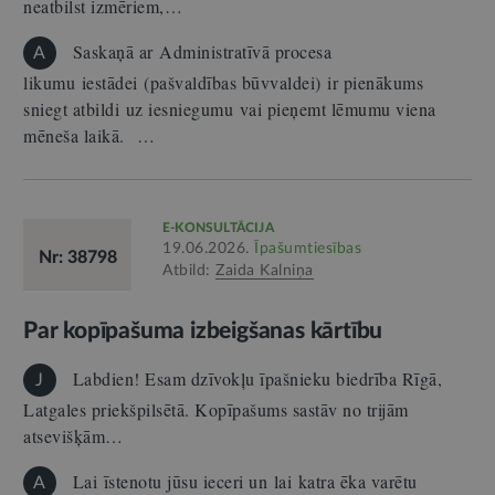
neatbilst izmēriem,…
Saskaņā ar Administratīvā procesa
A
likumu iestādei (pašvaldības būvvaldei) ir pienākums
sniegt atbildi uz iesniegumu vai pieņemt lēmumu viena
mēneša laikā. …
E-KONSULTĀCIJA
19.06.2026.
Īpašumtiesības
Nr: 38798
Atbild:
Zaida Kalniņa
Par kopīpašuma izbeigšanas kārtību
Labdien! Esam dzīvokļu īpašnieku biedrība Rīgā,
J
Latgales priekšpilsētā. Kopīpašums sastāv no trijām
atsevišķām…
Lai īstenotu jūsu ieceri un lai katra ēka varētu
A