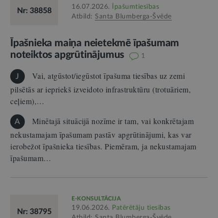
16.07.2026.
Īpašumtiesības
Nr: 38858
Atbild:
Santa Blumberga-Švēde
Īpašnieka maiņa neietekmē īpašumam
noteiktos apgrūtinājumus
1
Vai, atgūstot/iegūstot īpašuma tiesības uz zemi
J
pilsētās ar iepriekš izveidoto infrastruktūru (trotuāriem,
ceļiem),…
Minētajā situācijā nozīme ir tam, vai konkrētajam
A
nekustamajam īpašumam pastāv apgrūtinājumi, kas var
ierobežot īpašnieka tiesības. Piemēram, ja nekustamajam
īpašumam…
E-KONSULTĀCIJA
19.06.2026.
Patērētāju tiesības
Nr: 38795
Atbild:
Santa Blumberga-Švēde