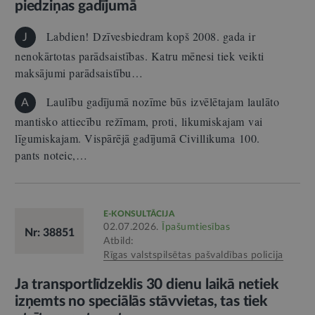
piedziņas gadījumā
Labdien! Dzīvesbiedram kopš 2008. gada ir
J
nenokārtotas parādsaistības. Katru mēnesi tiek veikti
maksājumi parādsaistību…
Laulību gadījumā nozīme būs izvēlētajam laulāto
A
mantisko attiecību režīmam, proti, likumiskajam vai
līgumiskajam. Vispārējā gadījumā Civillikuma 100.
pants noteic,…
E-KONSULTĀCIJA
02.07.2026.
Īpašumtiesības
Nr: 38851
Atbild:
Rīgas valstspilsētas pašvaldības policija
Ja transportlīdzeklis 30 dienu laikā netiek
izņemts no speciālās stāvvietas, tas tiek