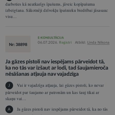
darboties kā neatkarīgs īpašums, jāveic kopīpašuma
izbeigšana. Sākotnēji dzīvokļu īpašnieku biedrībai jāsasauc
visu…
E-KONSULTĀCIJA
06.07.2026.
Reģistri
Atbild:
Linda Ņikona
Nr: 38898
Ja gāzes pistoli nav iespējams pārveidot tā,
ka no tās var izšaut ar lodi, tad šaujamieroča
nēsāšanas atļauja nav vajadzīga
Vai ir vajadzīga atļauja, lai gāzes pistoli, ko nevar
J
pārveidot par šaujamo ar patronām un kas šauj tikai ar
skaņu vai…
Ja gāzes pistoli nav iespējams pārveidot tā, ka no tās
A