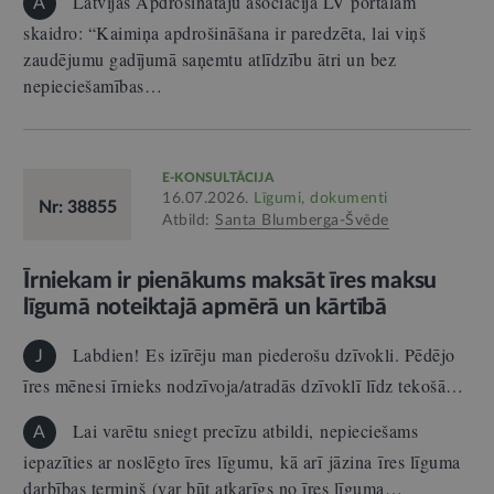
Latvijas Apdrošinātāju asociācija LV portālam
A
skaidro: “Kaimiņa apdrošināšana ir paredzēta, lai viņš
zaudējumu gadījumā saņemtu atlīdzību ātri un bez
nepieciešamības…
E-KONSULTĀCIJA
16.07.2026.
Līgumi, dokumenti
Nr: 38855
Atbild:
Santa Blumberga-Švēde
Īrniekam ir pienākums maksāt īres maksu
līgumā noteiktajā apmērā un kārtībā
Labdien! Es izīrēju man piederošu dzīvokli. Pēdējo
J
īres mēnesi īrnieks nodzīvoja/atradās dzīvoklī līdz tekošā…
Lai varētu sniegt precīzu atbildi, nepieciešams
A
iepazīties ar noslēgto īres līgumu, kā arī jāzina īres līguma
darbības termiņš (var būt atkarīgs no īres līguma…