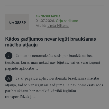
E-KONSULTĀCIJA
01.07.2026.
Ceļu satiksme
Nr: 38859
Atbild:
Linda Ņikona
Kādos gadījumos nevar iegūt braukšanas
mācību atļauju
Ja man ir nenomaksāts sods par braukšanu bez
J
tiesībam, kuras man nekad nav bijušas, vai es varu izņemt
pagaidu apliecību…
Ja ar pagaidu apliecību domāta braukšanas mācību
A
atļauja, tad to var iegūt arī gadījumā, ja nav nomaksāts sods
par braukšanu bez noteiktā kārtībā iegūtām
transportlīdzekļa…