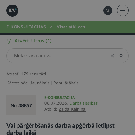
>
E-KONSULTĀCIJAS
visas atbildes
Atvērt filtrus (
1
)
Atrasti
179
rezultāti
Kārtot pēc:
Jaunākais
|
Populārākais
E-KONSULTĀCIJA
08.07.2026.
Darba tiesības
Nr: 38857
Atbild:
Zaida Kalniņa
Vai pārģērbšanās darba apģērbā ietilpst
darba laikā