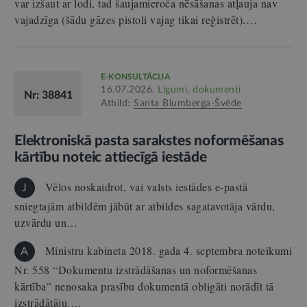
var izšaut ar lodi, tad šaujamieroča nēsāšanas atļauja nav
vajadzīga (šādu gāzes pistoli vajag tikai reģistrēt).…
E-KONSULTĀCIJA
16.07.2026.
Līgumi, dokumenti
Nr: 38841
Atbild:
Santa Blumberga-Švēde
Elektroniskā pasta sarakstes noformēšanas
kārtību noteic attiecīgā iestāde
Vēlos noskaidrot, vai valsts iestādes e-pastā
J
sniegtajām atbildēm jābūt ar atbildes sagatavotāja vārdu,
uzvārdu un…
Ministru kabineta 2018. gada 4. septembra noteikumi
A
Nr. 558 “Dokumentu izstrādāšanas un noformēšanas
kārtība” nenosaka prasību dokumentā obligāti norādīt tā
izstrādātāju.…