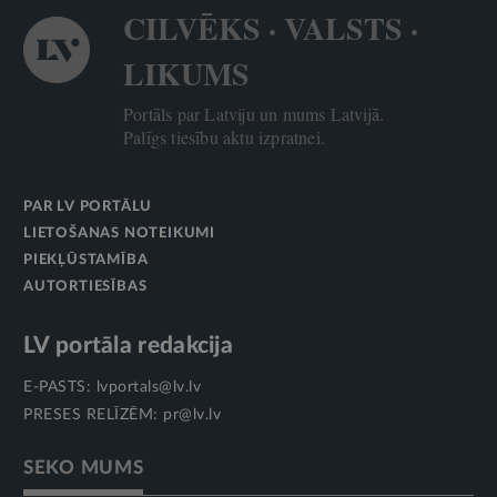
CILVĒKS · VALSTS ·
LIKUMS
Portāls par Latviju un mums Latvijā.
Palīgs tiesību aktu izpratnei.
PAR LV PORTĀLU
LIETOŠANAS NOTEIKUMI
PIEKĻŪSTAMĪBA
AUTORTIESĪBAS
LV portāla redakcija
E-PASTS:
lvportals@lv.lv
PRESES RELĪZĒM:
pr@lv.lv
SEKO MUMS