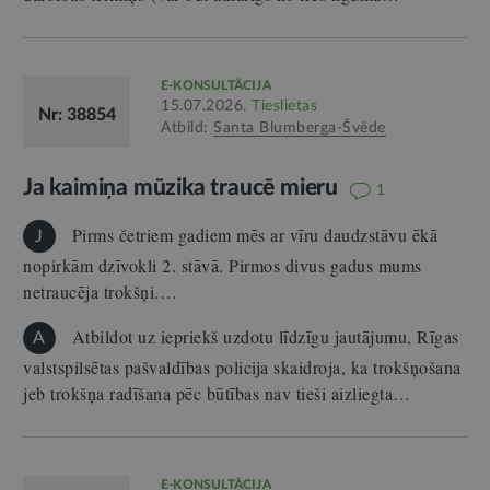
E-KONSULTĀCIJA
15.07.2026.
Tieslietas
Nr: 38854
Atbild:
Santa Blumberga-Švēde
Ja kaimiņa mūzika traucē mieru
1
Pirms četriem gadiem mēs ar vīru daudzstāvu ēkā
J
nopirkām dzīvokli 2. stāvā. Pirmos divus gadus mums
netraucēja trokšņi.…
Atbildot uz iepriekš uzdotu līdzīgu jautājumu, Rīgas
A
valstspilsētas pašvaldības policija skaidroja, ka trokšņošana
jeb trokšņa radīšana pēc būtības nav tieši aizliegta…
E-KONSULTĀCIJA