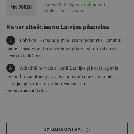
16.06.2026.
Līgumi, dokumenti
Nr: 38828
Atbild:
Linda Ņikona
Kā var atteikties no Latvijas pilsonības
Labdien! Kopā ar ģimeni esam pieņēmuši lēmumu
J
pārcelt pastāvīgo dzīvesvietu uz citu valsti un vēlamies
uzsākt atteikšanās…
Atkarībā no valsts, kurā Latvijas pilsonis ieguvis
A
pilsonību vai attiecīgās valsts pilsonība tiek garantēta,
Latvijas pilsonim ir vai nu tiesības, vai
pienākums atteikties…
UZ NĀKAMO LAPU