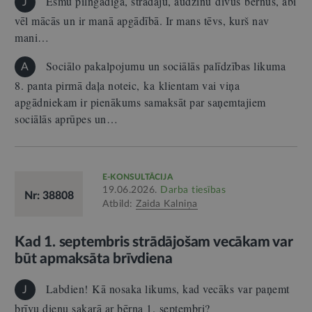
Esmu pilngadīga, strādāju, audzinu divus bērnus, abi
J
vēl mācās un ir manā apgādībā. Ir mans tēvs, kurš nav
mani…
Sociālo pakalpojumu un sociālās palīdzības likuma
A
8. panta pirmā daļa noteic, ka klientam vai viņa
apgādniekam ir pienākums samaksāt par saņemtajiem
sociālās aprūpes un…
E-KONSULTĀCIJA
19.06.2026.
Darba tiesības
Nr: 38808
Atbild:
Zaida Kalniņa
Kad 1. septembris strādājošam vecākam var
būt apmaksāta brīvdiena
Labdien! Kā nosaka likums, kad vecāks var paņemt
J
brīvu dienu sakarā ar bērna 1. septembri?