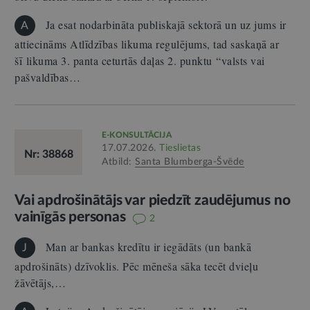
Ja esat nodarbināta publiskajā sektorā un uz jums ir
A
attiecināms Atlīdzības likuma regulējums, tad saskaņā ar
šī likuma 3. panta ceturtās daļas 2. punktu “valsts vai
pašvaldības…
E-KONSULTĀCIJA
17.07.2026.
Tieslietas
Nr: 38868
Atbild:
Santa Blumberga-Švēde
Vai apdrošinātājs var piedzīt zaudējumus no
vainīgās personas
2
Man ar bankas kredītu ir iegādāts (un bankā
J
apdrošināts) dzīvoklis. Pēc mēneša sāka tecēt dvieļu
žāvētājs,…