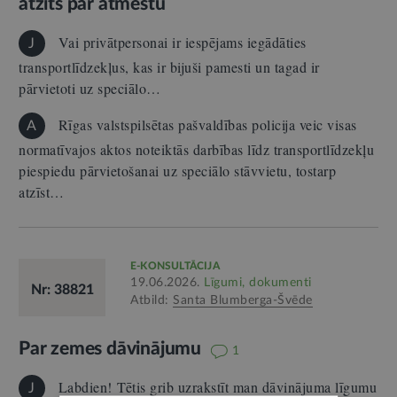
atzīts par atmestu
Vai privātpersonai ir iespējams iegādāties
J
transportlīdzekļus, kas ir bijuši pamesti un tagad ir
pārvietoti uz speciālo…
Rīgas valstspilsētas pašvaldības policija veic visas
A
normatīvajos aktos noteiktās darbības līdz transportlīdzekļu
piespiedu pārvietošanai uz speciālo stāvvietu, tostarp
atzīst…
E-KONSULTĀCIJA
19.06.2026.
Līgumi, dokumenti
Nr: 38821
Atbild:
Santa Blumberga-Švēde
Par zemes dāvinājumu
1
Labdien! Tētis grib uzrakstīt man dāvinājuma līgumu
J