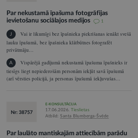
Par nekustamā īpašuma fotogrāfijas
ievietošanu sociālajos medijos
1
Vai ir likumīgi bez īpašnieka piekrišanas ienākt svešā
J
lauku īpašumā, bez īpašnieka klātbūtnes fotografēt
privātmāju…
Vispārējā gadījumā nekustamā īpašuma īpašnieks ir
A
tiesīgs liegt nepiederošām personām iekļūt savā īpašumā
(arī vērsties policijā, ja personas īpašumā iekļuvušas…
E-KONSULTĀCIJA
17.06.2026.
Tieslietas
Nr: 38757
Atbild:
Santa Blumberga-Švēde
Par laulāto mantiskajām attiecībām parādu