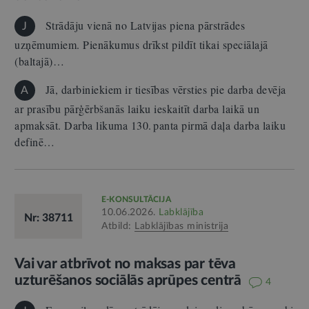
Strādāju vienā no Latvijas piena pārstrādes
J
uzņēmumiem. Pienākumus drīkst pildīt tikai speciālajā
(baltajā)…
Jā, darbiniekiem ir tiesības vērsties pie darba devēja
A
ar prasību pārģērbšanās laiku ieskaitīt darba laikā un
apmaksāt. Darba likuma 130. panta pirmā daļa darba laiku
definē…
E-KONSULTĀCIJA
10.06.2026.
Labklājība
Nr: 38711
Atbild:
Labklājības ministrija
Vai var atbrīvot no maksas par tēva
uzturēšanos sociālās aprūpes centrā
4