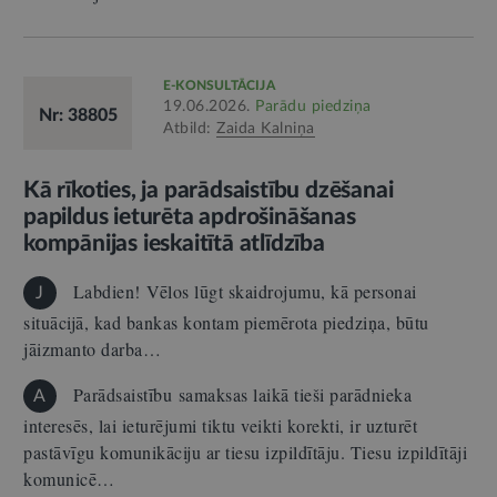
E-KONSULTĀCIJA
19.06.2026.
Parādu piedziņa
Nr: 38805
Atbild:
Zaida Kalniņa
Kā rīkoties, ja parādsaistību dzēšanai
papildus ieturēta apdrošināšanas
kompānijas ieskaitītā atlīdzība
Labdien! Vēlos lūgt skaidrojumu, kā personai
J
situācijā, kad bankas kontam piemērota piedziņa, būtu
jāizmanto darba…
Parādsaistību samaksas laikā tieši parādnieka
A
interesēs, lai ieturējumi tiktu veikti korekti, ir uzturēt
pastāvīgu komunikāciju ar tiesu izpildītāju. Tiesu izpildītāji
komunicē…