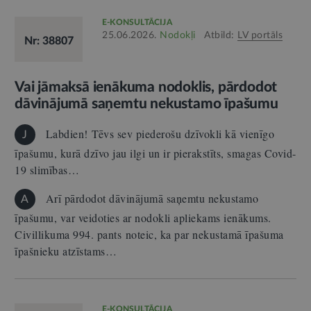
E-KONSULTĀCIJA
25.06.2026.
Nodokļi
Atbild:
LV portāls
Nr: 38807
Vai jāmaksā ienākuma nodoklis, pārdodot
dāvinājumā saņemtu nekustamo īpašumu
Labdien! Tēvs sev piederošu dzīvokli kā vienīgo
J
īpašumu, kurā dzīvo jau ilgi un ir pierakstīts, smagas Covid-
19 slimības…
Arī pārdodot dāvinājumā saņemtu nekustamo
A
īpašumu, var veidoties ar nodokli apliekams ienākums.
Civillikuma 994. pants noteic, ka par nekustamā īpašuma
īpašnieku atzīstams…
E-KONSULTĀCIJA