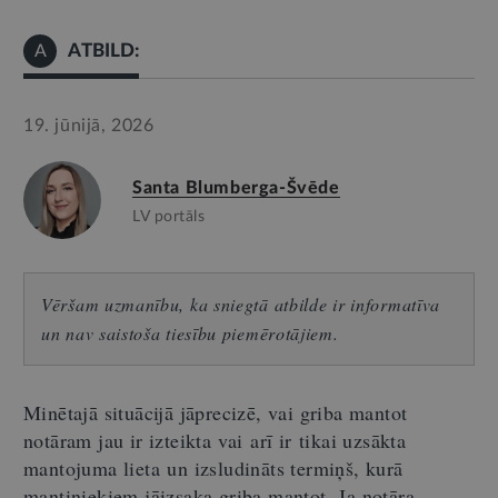
ATBILD:
A
19. jūnijā, 2026
Santa Blumberga-Švēde
LV portāls
Vēršam uzmanību, ka sniegtā atbilde ir informatīva
un nav saistoša tiesību piemērotājiem.
Minētajā situācijā jāprecizē, vai griba mantot
notāram jau ir izteikta vai arī ir tikai uzsākta
mantojuma lieta un izsludināts termiņš, kurā
mantiniekiem jāizsaka griba mantot. Ja notāra