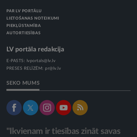
PAR LV PORTĀLU
LIETOŠANAS NOTEIKUMI
PIEKĻŪSTAMĪBA
AUTORTIESĪBAS
LV portāla redakcija
E-PASTS:
lvportals@lv.lv
PRESES RELĪZĒM:
pr@lv.lv
SEKO MUMS
"Ikvienam ir tiesības zināt savas