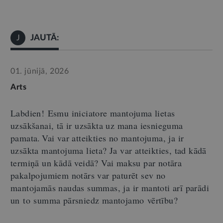
JAUTĀ:
J
01. jūnijā, 2026
Arts
Labdien!
Esmu iniciatore mantojuma lietas
uzsākšanai, tā ir uzsākta uz mana iesnieguma
pamata. Vai var atteikties no mantojuma, ja ir
uzsākta mantojuma lieta? Ja var atteikties, tad kādā
termiņā un kādā veidā? Vai maksu par notāra
pakalpojumiem notārs var paturēt sev no
mantojamās naudas summas, ja ir mantoti arī parādi
un
to
summa pārsniedz mantojamo
vērtību?