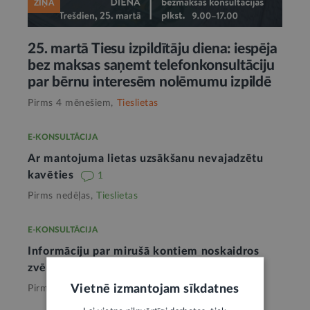
ZIŅA
25. martā Tiesu izpildītāju diena: iespēja
bez maksas saņemt telefonkonsultāciju
par bērnu interesēm nolēmumu izpildē
Pirms 4 mēnešiem,
Tieslietas
E-KONSULTĀCIJA
Ar mantojuma lietas uzsākšanu nevajadzētu
kavēties
1
Pirms nedēļas,
Tieslietas
E-KONSULTĀCIJA
Informāciju par mirušā kontiem noskaidros
zvērināts notārs
1
Vietnē izmantojam sīkdatnes
Pirms nedēļas,
Tieslietas