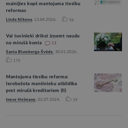
mainījies kopš mantojuma tiesību
reformas
Linda Ņikona
,
13.04.2026.
16
Vai tuvinieki drīkst izņemt naudu
no mirušā konta
11
Santa Blumberga-Švēde
,
30.01.2026.
175
Mantojuma tiesību reforma:
Ierobežota mantinieku atbildība
pret mirušā kreditoriem (ll)
Inese Helmane
,
02.07.2024.
19