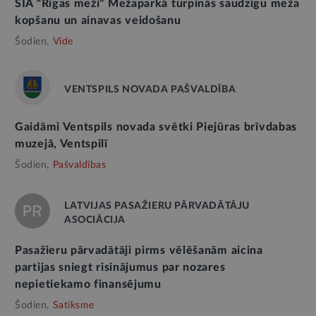
SIA “Rīgas meži” Mežaparkā turpinās saudzīgu meža
kopšanu un ainavas veidošanu
Šodien,
Vide
VENTSPILS NOVADA PAŠVALDĪBA
Gaidāmi Ventspils novada svētki Piejūras brīvdabas
muzejā, Ventspilī
Šodien,
Pašvaldības
LATVIJAS PASAŽIERU PĀRVADĀTĀJU
ASOCIĀCIJA
Pasažieru pārvadātāji pirms vēlēšanām aicina
partijas sniegt risinājumus par nozares
nepietiekamo finansējumu
Šodien,
Satiksme