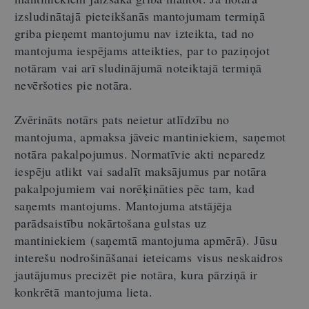
izsludinātajā pieteikšanās mantojumam termiņā
griba pieņemt mantojumu nav izteikta, tad no
mantojuma iespējams atteikties, par to paziņojot
notāram vai arī sludinājumā noteiktajā termiņā
nevēršoties pie notāra.
Zvērināts notārs pats neietur atlīdzību no
mantojuma, apmaksa jāveic mantiniekiem, saņemot
notāra pakalpojumus. Normatīvie akti neparedz
iespēju atlikt vai sadalīt maksājumus par notāra
pakalpojumiem vai norēķināties pēc tam, kad
saņemts mantojums. Mantojuma atstājēja
parādsaistību nokārtošana gulstas uz
mantiniekiem (saņemtā mantojuma apmērā). Jūsu
interešu nodrošināšanai ieteicams visus neskaidros
jautājumus precizēt pie notāra, kura pārziņā ir
konkrētā mantojuma lieta.