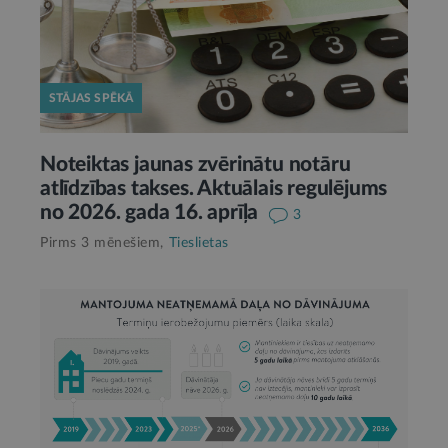
STĀJAS SPĒKĀ
Noteiktas jaunas zvērinātu notāru
atlīdzības takses. Aktuālais regulējums
no 2026. gada 16. aprīļa
3
Pirms 3 mēnešiem,
Tieslietas