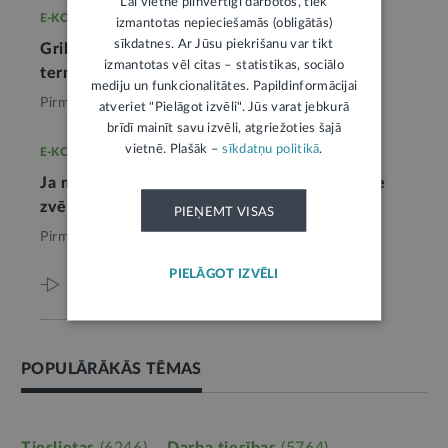
Lai vietne pilnvērtīgi darbotos, tiek
E-KONSULTĀCIJA
izmantotas nepieciešamās (obligātās)
sīkdatnes. Ar Jūsu piekrišanu var tikt
Griba mantot jāizsaka notāra izsludinātajā
izmantotas vēl citas – statistikas, sociālo
termiņā
2
mediju un funkcionalitātes. Papildinformācijai
Pirms 2 mēnešiem,
Tieslietas
atveriet "Pielāgot izvēli". Jūs varat jebkurā
brīdī mainīt savu izvēli, atgriežoties šajā
vietnē. Plašāk –
sīkdatņu politikā
.
E-KONSULTĀCIJA
Ja mantojuma lieta nav uzsākta, jāvēršas pie
zvērināta notāra
1
PIEŅEMT VISAS
Pirms 3 mēnešiem,
Tieslietas
PIELĀGOT IZVĒLI
Viss par šo tēmu
POPULĀRĀKĀS TĒMAS