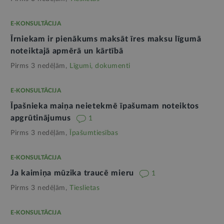
E-KONSULTĀCIJA
Īrniekam ir pienākums maksāt īres maksu līgumā
noteiktajā apmērā un kārtībā
Pirms 3 nedēļām,
Līgumi, dokumenti
E-KONSULTĀCIJA
Īpašnieka maiņa neietekmē īpašumam noteiktos
apgrūtinājumus
1
Pirms 3 nedēļām,
Īpašumtiesības
E-KONSULTĀCIJA
Ja kaimiņa mūzika traucē mieru
1
Pirms 3 nedēļām,
Tieslietas
E-KONSULTĀCIJA