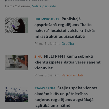
Pirms 2 dienām,
Valsts pārvalde
Publiskajā
LIKUMPROJEKTS
apspriešanā regulējums “balto
hakeru” iesaistei valsts kritiskās
infrastruktūras aizsardzībā
Pirms 3 dienām,
Drošība
NILLTPFN likuma subjekti
ZIŅA
klientu izpētes datus varēs saņemt
vienuviet
Pirms 3 dienām,
Personas dati
Stājies spēkā vienots
STĀJAS SPĒKĀ
akadēmiskās un pētniecības
karjeras regulējums augstākajā
izglītībā un zinātnē