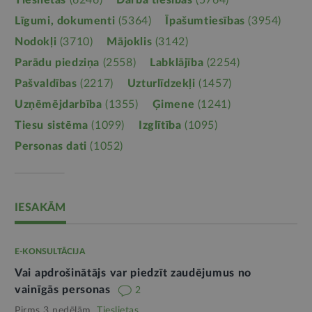
Tieslietas
(6246)
Darba tiesības
(5764)
Līgumi, dokumenti
(5364)
Īpašumtiesības
(3954)
Nodokļi
(3710)
Mājoklis
(3142)
Parādu piedziņa
(2558)
Labklājība
(2254)
Pašvaldības
(2217)
Uzturlīdzekļi
(1457)
Uzņēmējdarbība
(1355)
Ģimene
(1241)
Tiesu sistēma
(1099)
Izglītība
(1095)
Personas dati
(1052)
IESAKĀM
E-KONSULTĀCIJA
Vai apdrošinātājs var piedzīt zaudējumus no
vainīgās personas
2
Pirms 3 nedēļām,
Tieslietas