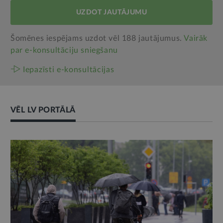
UZDOT JAUTĀJUMU
Šomēnes iespējams uzdot vēl 188 jautājumus.
Vairāk
par e‑konsultāciju sniegšanu
Iepazīsti e-konsultācijas
VĒL LV PORTĀLĀ