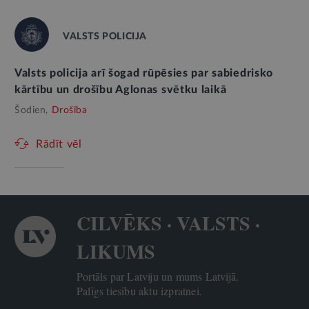
VALSTS POLICIJA
Valsts policija arī šogad rūpēsies par sabiedrisko
kārtību un drošību Aglonas svētku laikā
Šodien,
Drošība
Rādīt vēl
CILVĒKS · VALSTS ·
LIKUMS
Portāls par Latviju un mums Latvijā.
Palīgs tiesību aktu izpratnei.