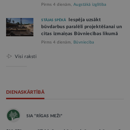
Pirms 4 dienām,
Augstākā izglītība
Iespēja uzsākt
STĀJAS SPĒKĀ
būvdarbus paralēli projektēšanai un
citas izmaiņas Būvniecības likumā
Pirms 4 dienām,
Būvniecība
Visi raksti
DIENASKĀRTĪBĀ
SIA “RĪGAS MEŽI”