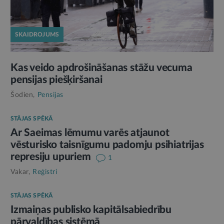
SKAIDROJUMS
Kas veido apdrošināšanas stāžu vecuma
pensijas piešķiršanai
Šodien,
Pensijas
STĀJAS SPĒKĀ
Ar Saeimas lēmumu varēs atjaunot
vēsturisko taisnīgumu padomju psihiatrijas
represiju upuriem
1
Vakar,
Reģistri
STĀJAS SPĒKĀ
Izmaiņas publisko kapitālsabiedrību
pārvaldības sistēmā