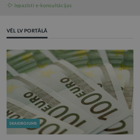
Iepazīsti e-konsultācijas
VĒL LV PORTĀLĀ
SKAIDROJUMS