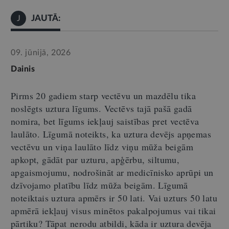
JAUTĀ:
J
09. jūnijā, 2026
Dainis
Pirms 20 gadiem starp vect
ē
vu un mazdēlu tika
noslēgts uztura līgums. Vectēvs tajā pašā gadā
nomira, bet līgums iekļauj saistības pret vectēva
laulāto. Līgumā noteikts, ka uztura devējs apņemas
vectēvu un viņa laulāto līdz viņu mūža beigām
apkopt, gādāt par uzturu, apģērbu, siltumu,
apgaismojumu, nodrošināt ar medicīnisko aprūpi un
dzīvojamo platību līdz mūža beigām. Līgumā
noteiktais uztura apmērs ir 50 lati. Vai uzturs 50 latu
apmērā iekļauj visus minētos pakalpojumus vai tikai
pārtiku?
Tāpat
nerodu atbildi, kāda ir uztura devēja