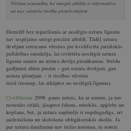
Vēršam uzmanību, ka sniegtā atbilde ir informatīva
un nav saistoša tiesību piemērotājiem.
Diemžēl bez iepazīšanās ar noslēgto uztura līgumu
nav iespējams sniegt precīzu atbildi. Tādēļ uztura
devējam ieteicams vērsties pie kvalificēta juridiskās
palīdzības sniedzēja, lai izvērtētu noslēgtā uztura
līguma saturu un uztura devēja pienākumus. Strīdu
gadījumā abām pusēm – gan uztura devējam, gan
uztura ņēmējam – ir tiesības vērsties
tiesā (tostarp, lai atkāptos no noslēgtā līguma).
Civillikuma
2098. pants noteic, ka ar uzturu, ja nav
norunāts citādi, jāsaprot ēdiens, miteklis, apģērbs un
kopšana, bet, ja uztura saņēmējs ir nepilngadīgs, arī
audzināšana un skološana obligātoriskās skolās. Ja
par uztura daudzumu nav tiešas norunas, to noteic