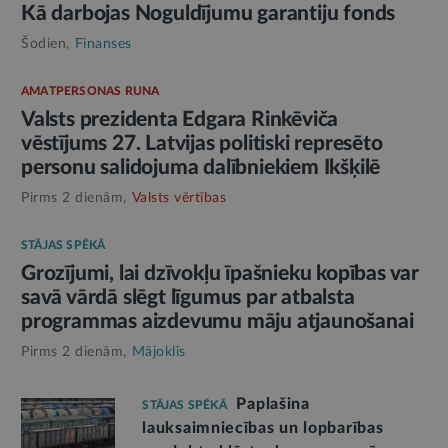
Kā darbojas Noguldījumu garantiju fonds
Šodien,
Finanses
AMATPERSONAS RUNA
Valsts prezidenta Edgara Rinkēviča
vēstījums 27. Latvijas politiski represēto
personu salidojuma dalībniekiem Ikšķilē
Pirms 2 dienām,
Valsts vērtības
STĀJAS SPĒKĀ
Grozījumi, lai dzīvokļu īpašnieku kopības var
savā vārdā slēgt līgumus par atbalsta
programmas aizdevumu māju atjaunošanai
Pirms 2 dienām,
Mājoklis
Paplašina
STĀJAS SPĒKĀ
lauksaimniecības un lopbarības