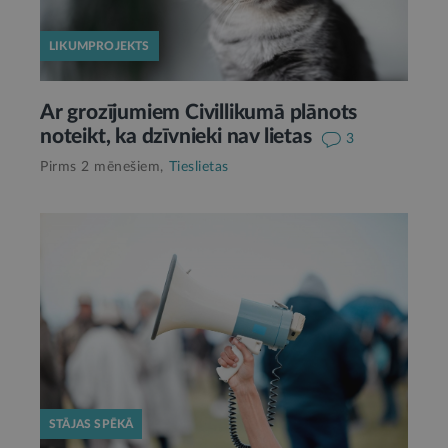
LIKUMPROJEKTS
Ar grozījumiem Civillikumā plānots
noteikt, ka dzīvnieki nav lietas
3
Pirms 2 mēnešiem,
Tieslietas
STĀJAS SPĒKĀ