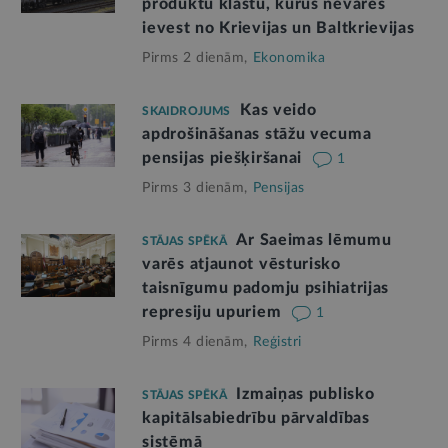
produktu klāstu, kurus nevarēs
ievest no Krievijas un Baltkrievijas
Pirms 2 dienām,
Ekonomika
Kas veido
SKAIDROJUMS
apdrošināšanas stāžu vecuma
pensijas piešķiršanai
1
Pirms 3 dienām,
Pensijas
Ar Saeimas lēmumu
STĀJAS SPĒKĀ
varēs atjaunot vēsturisko
taisnīgumu padomju psihiatrijas
represiju upuriem
1
Pirms 4 dienām,
Reģistri
Izmaiņas publisko
STĀJAS SPĒKĀ
kapitālsabiedrību pārvaldības
sistēmā