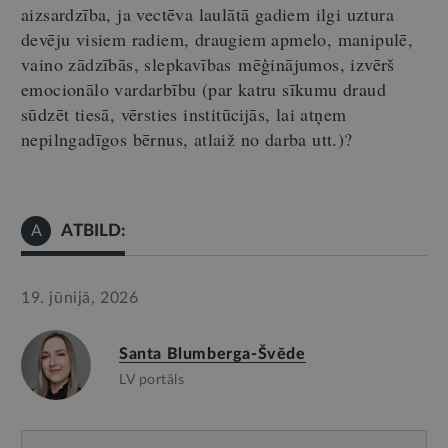
aizsardzība, ja vectēva laulātā gadiem ilgi uztura
devēju visiem radiem, draugiem apmelo, manipulē,
vaino zādzībās, slepkavības
mēģinājumos, izvērš
emocionālo vardarbību (par katru sīkumu draud
sūdzēt tiesā,
vērsties institūcijās, lai atņem
nepilngadīgos bērnus, atlaiž no darba utt.)?
ATBILD:
A
19. jūnijā, 2026
Santa Blumberga-Švēde
LV portāls