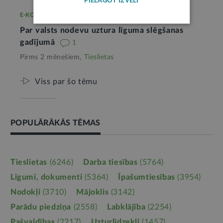
PIELĀGOT IZVĒLI
E-KONSULTĀCIJA
Par valsts nodevu uztura līguma slēgšanas
gadījumā
1
Pirms 2 mēnešiem,
Tieslietas
Viss par šo tēmu
POPULĀRĀKĀS TĒMAS
Tieslietas
(6246)
Darba tiesības
(5764)
Līgumi, dokumenti
(5364)
Īpašumtiesības
(3954)
Nodokļi
(3710)
Mājoklis
(3142)
Parādu piedziņa
(2558)
Labklājība
(2254)
Pašvaldības
(2217)
Uzturlīdzekļi
(1457)