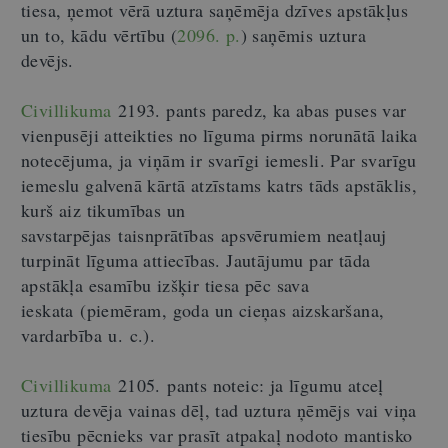
tiesa, ņemot vērā uztura saņēmēja dzīves apstākļus
un to, kādu vērtību (
2096. p.
) saņēmis uztura
devējs.
Civillikuma
2193. pants paredz, ka abas puses var
vienpusēji atteikties no līguma pirms norunātā laika
notecējuma, ja viņām ir svarīgi iemesli. Par svarīgu
iemeslu galvenā kārtā atzīstams katrs tāds apstāklis,
kurš aiz tikumības un
savstarpējas taisnprātības apsvērumiem neatļauj
turpināt līguma attiecības. Jautājumu par tāda
apstākļa esamību izšķir tiesa pēc sava
ieskata (piemēram, goda un cieņas aizskaršana,
vardarbība u. c.).
Civillikuma
2105. pants noteic: ja līgumu atceļ
uztura devēja vainas dēļ, tad uztura ņēmējs vai viņa
tiesību pēcnieks var prasīt atpakaļ nodoto mantisko