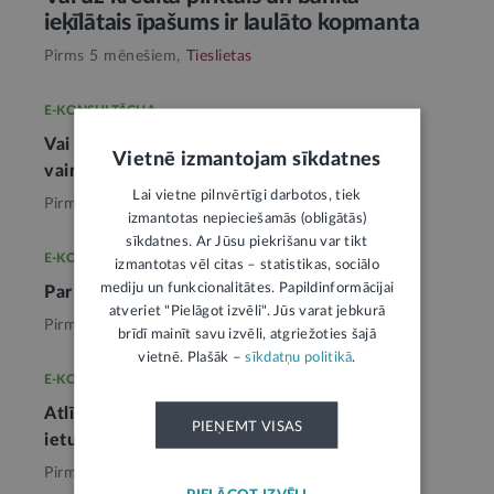
ieķīlātais īpašums ir laulāto kopmanta
Pirms 5 mēnešiem,
Tieslietas
E-KONSULTĀCIJA
Vai apdrošinātājs var piedzīt zaudējumus no
Vietnē izmantojam sīkdatnes
vainīgās personas
2
Lai vietne pilnvērtīgi darbotos, tiek
Pirms 3 nedēļām,
Tieslietas
izmantotas nepieciešamās (obligātās)
sīkdatnes. Ar Jūsu piekrišanu var tikt
E-KONSULTĀCIJA
izmantotas vēl citas – statistikas, sociālo
mediju un funkcionalitātes. Papildinformācijai
Par pirkuma līguma sagatavošanu
atveriet "Pielāgot izvēli". Jūs varat jebkurā
Pirms 4 nedēļām,
Tieslietas
brīdī mainīt savu izvēli, atgriežoties šajā
vietnē. Plašāk –
sīkdatņu politikā
.
E-KONSULTĀCIJA
Atlīdzība par notāra pakalpojumiem netiek
PIEŅEMT VISAS
ieturēta no mantojuma
2
Pirms mēneša,
Tieslietas