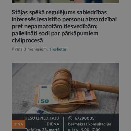
Stājas spēkā regulējums sabiedrības
interesēs iesaistīto personu aizsardzībai
pret nepamatotām tiesvedībām;
palielināti sodi par pārkāpumiem
civilprocesā
Pirms 3 mēnešiem,
Tieslietas
ZIŅA