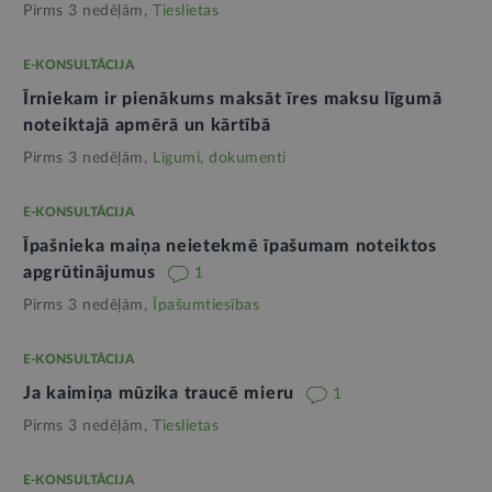
Pirms 3 nedēļām,
Tieslietas
E-KONSULTĀCIJA
Īrniekam ir pienākums maksāt īres maksu līgumā
noteiktajā apmērā un kārtībā
Pirms 3 nedēļām,
Līgumi, dokumenti
E-KONSULTĀCIJA
Īpašnieka maiņa neietekmē īpašumam noteiktos
apgrūtinājumus
1
Pirms 3 nedēļām,
Īpašumtiesības
E-KONSULTĀCIJA
Ja kaimiņa mūzika traucē mieru
1
Pirms 3 nedēļām,
Tieslietas
E-KONSULTĀCIJA