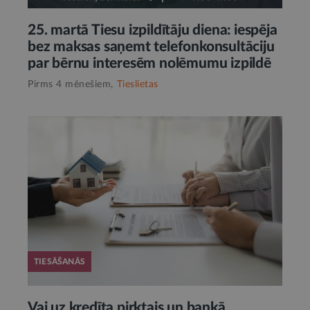
25. martā Tiesu izpildītāju diena: iespēja
bez maksas saņemt telefonkonsultāciju
par bērnu interesēm nolēmumu izpildē
Pirms 4 mēnešiem,
Tieslietas
TIESĀŠANĀS
Vai uz kredīta pirktais un bankā