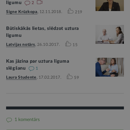
līgumu
2
Signe Krūzkopa
,
12.11.2018.
219
Būtiskākās lietas, slēdzot uztura
līgumu
Latvijas notārs
,
26.10.2017.
15
Kas jāzina par uztura līguma
slēgšanu
1
Laura Studente
,
17.02.2017.
59
1 komentārs