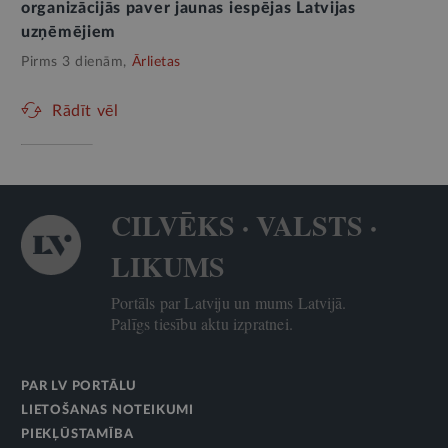
organizācijās paver jaunas iespējas Latvijas
uzņēmējiem
Pirms 3 dienām,
Ārlietas
Rādīt vēl
CILVĒKS · VALSTS ·
LIKUMS
Portāls par Latviju un mums Latvijā.
Palīgs tiesību aktu izpratnei.
PAR LV PORTĀLU
LIETOŠANAS NOTEIKUMI
PIEKĻŪSTAMĪBA