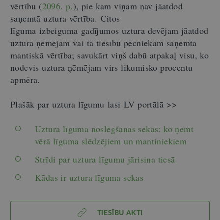
vērtību (
2096. p.
), pie kam viņam nav jāatdod
saņemtā uztura vērtība. Citos
līguma izbeiguma gadījumos uztura devējam jāatdod
uztura ņēmējam vai tā tiesību pēcniekam saņemtā
mantiskā vērtība; savukārt viņš dabū atpakaļ visu, ko
nodevis uztura ņēmējam virs likumisko procentu
apmēra.
Plašāk par uztura līgumu lasi LV portālā >>
Uztura līguma noslēgšanas sekas: ko ņemt
vērā līguma slēdzējiem un mantiniekiem
Strīdi par uztura līgumu jārisina tiesā
Kādas ir uztura līguma sekas
TIESĪBU AKTI