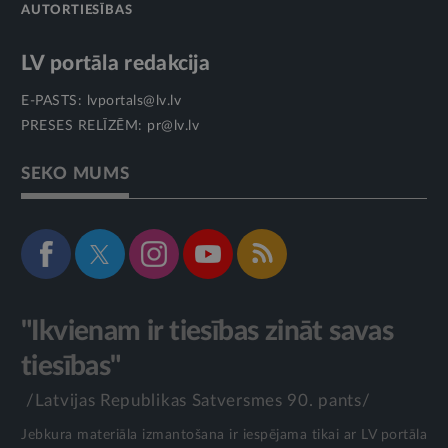
AUTORTIESĪBAS
LV portāla redakcija
E-PASTS:
lvportals@lv.lv
PRESES RELĪZĒM:
pr@lv.lv
SEKO MUMS
"Ikvienam ir tiesības zināt savas
tiesības"
/Latvijas Republikas Satversmes 90. pants/
Jebkura materiāla izmantošana ir iespējama tikai ar LV portāla