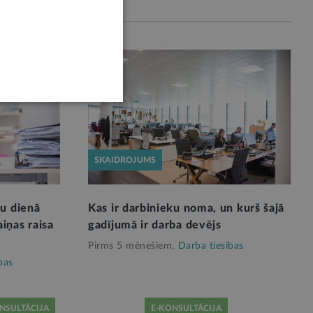
SKAIDROJUMS
ku dienā
Kas ir darbinieku noma, un kurš šajā
iņas raisa
gadījumā ir darba devējs
Pirms 5 mēnešiem,
Darba tiesības
bas
NSULTĀCIJA
E-KONSULTĀCIJA