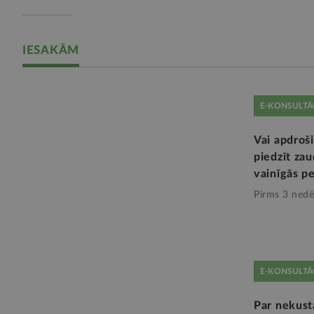
IESAKĀM
E-KONSULTĀ
Vai apdroši
piedzīt za
vainīgās p
Pirms 3 nedē
E-KONSULTĀ
Par nekus