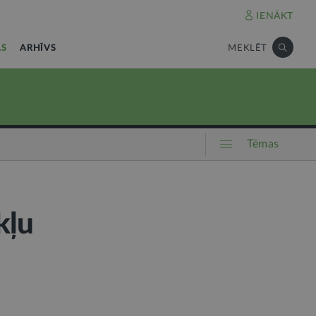
IENĀKT
AS
ARHĪVS
MEKLĒT
Tēmas
kļu