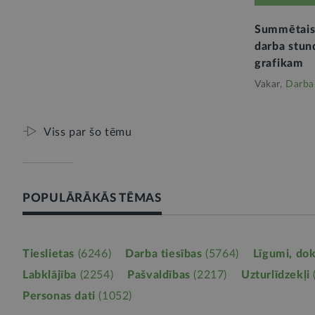
Summētais 
darba stund
grafikam
Vakar,
Darba 
Viss par šo tēmu
POPULĀRĀKĀS TĒMAS
Tieslietas
(6246)
Darba tiesības
(5764)
Līgumi, do
Labklājība
(2254)
Pašvaldības
(2217)
Uzturlīdzekļi
Personas dati
(1052)