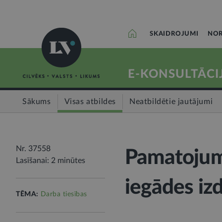
SKAIDROJUMI
NOR
E-KONSULTĀCI
Sākums
Visas atbildes
Neatbildētie jautājumi
Nr. 37558
Pamatojums
Lasīšanai: 2 minūtes
iegādes i
TĒMA:
Darba tiesības