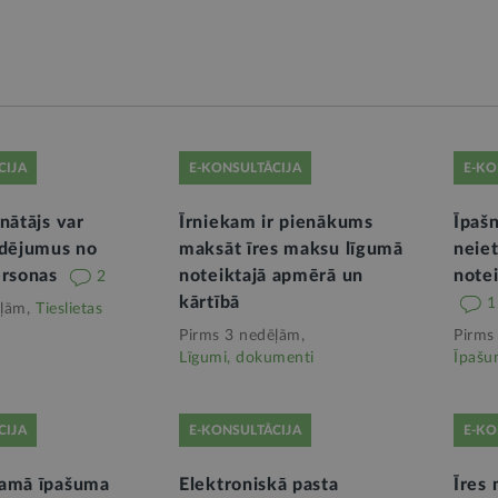
CIJA
E-KONSULTĀCIJA
E-KO
nātājs var
Īrniekam ir pienākums
Īpaš
udējumus no
maksāt īres maksu līgumā
neie
ersonas
noteiktajā apmērā un
note
2
kārtībā
1
ļām,
Tieslietas
Pirms 3 nedēļām,
Pirms
Līgumi, dokumenti
Īpašu
CIJA
E-KONSULTĀCIJA
E-KO
tamā īpašuma
Elektroniskā pasta
Īres