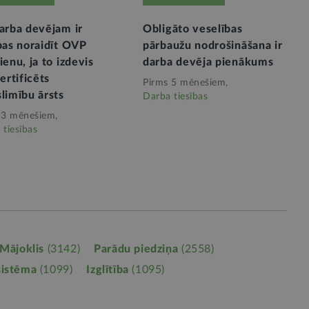
arba devējam ir
Obligāto veselības
bas noraidīt OVP
pārbaužu nodrošināšana ir
ienu, ja to izdevis
darba devēja pienākums
sertificēts
Pirms 5 mēnešiem,
limību ārsts
Darba tiesības
 3 mēnešiem,
 tiesības
Mājoklis
(3142)
Parādu piedziņa
(2558)
sistēma
(1099)
Izglītība
(1095)