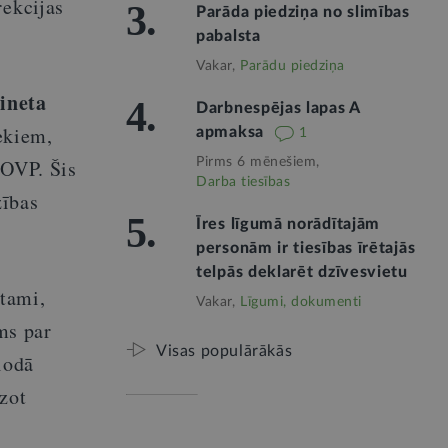
rekcijas
3.
Parāda piedziņa no slimības
pabalsta
Vakar,
Parādu piedziņa
bineta
4.
Darbnespējas lapas A
ekiem,
apmaksa
1
 OVP. Šis
Pirms 6 mēnešiem,
Darba tiesības
zības
5.
Īres līgumā norādītajām
personām ir tiesības īrētajās
telpās deklarēt dzīvesvietu
otami,
Vakar,
Līgumi, dokumenti
ms par
Visas populārākās
iodā
zot