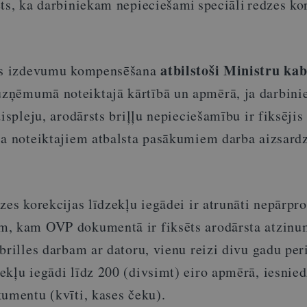
ēts, ka darbiniekam nepieciešami speciāli
redzes ko
atbilstoši Ministru ka
des izdevumu kompensēšana
zņēmumā noteiktajā kārtībā un apmērā, ja darbini
displeju, arodārsts briļļu nepieciešamību ir fiksējis
ja noteiktajiem atbalsta pasākumiem darba aizsard
zes korekcijas līdzekļu iegādei ir atrunāti nepārpr
m, kam OVP dokumentā ir fiksēts arodārsta atzinu
brilles darbam ar datoru, vienu reizi divu gadu per
ekļu iegādi līdz 200 (divsimt) eiro apmērā, iesnied
kumentu (kvīti, kases čeku).