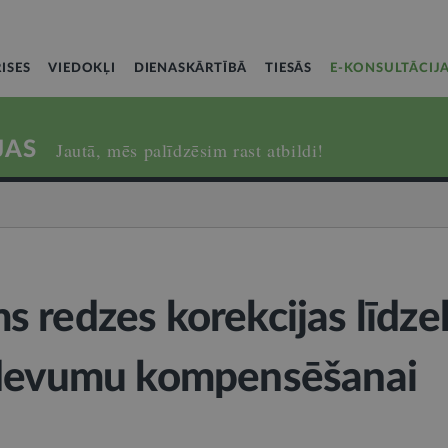
ISES
VIEDOKĻI
DIENASKĀRTĪBĀ
TIESĀS
E-KONSULTĀCIJ
JAS
Jautā, mēs palīdzēsim rast atbildi!
 redzes korekcijas līdze
zdevumu kompensēšanai