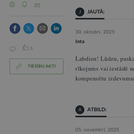
JAUTĀ:
J
30. oktobrī, 2025
Inta
5
Labdien
!
Lūdzu
,
paska
TIESĪBU AKTI
r
īkojums vai iestādē no
kompensētu izdevumus 
ATBILD:
A
05. novembrī, 2025