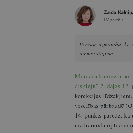
Zaida Kalniņ
LV portāls
Vēršam uzmanību, ka sn
piemērotājiem.
Ministru kabineta not
displeju” 2. daļas 12.
korekcijas līdzekļiem,
veselības pārbaudē (O
14. punkts paredz, ka
medicīniski optiskie re