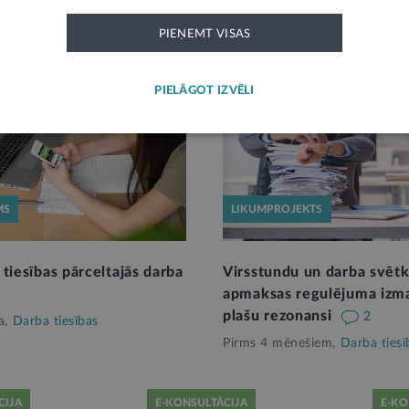
PIEŅEMT VISAS
PIELĀGOT IZVĒLI
MS
LIKUMPROJEKTS
tiesības pārceltajās darba
Virsstundu un darba svēt
apmaksas regulējuma izma
plašu rezonansi
2
a,
Darba tiesības
Pirms 4 mēnešiem,
Darba tiesī
CIJA
E-KONSULTĀCIJA
E-KO