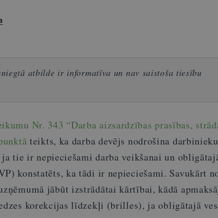
a
iegtā atbilde ir informatīva un nav saistoša tiesību
eikumu Nr. 343 “Darba aizsardzības prasības, strād
 punktā
teikts, ka darba devējs nodrošina darbinieku
 ja tie ir nepieciešami darba veikšanai un obligātaj
VP) konstatēts, ka tādi ir nepieciešami. Savukārt 
 uzņēmumā jābūt izstrādātai kārtībai, kādā apmaks
dzes korekcijas līdzekļi (brilles), ja obligātajā ve