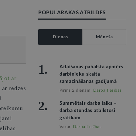
POPULĀRĀKĀS ATBILDES
Dienas
Mēneša
1.
Atlaišanas pabalsta apmērs
darbinieku skaita
ājot ar
samazināšanas gadījumā
 ar redzes
Pirms 2 dienām,
Darba tiesības
ā
2.
Summētais darba laiks –
noteikumu
darba stundas atbilstoši
ājami
grafikam
selības
Vakar,
Darba tiesības