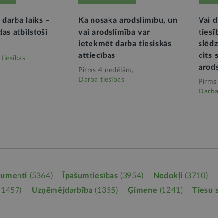
darba laiks –
Kā nosaka arodslimību, un
Vai d
as atbilstoši
vai arodslimība var
tiesī
ietekmēt darba tiesiskās
slēdz
attiecības
cits 
tiesības
arods
Pirms 4 nedēļām,
Darba tiesības
Pirms
Darba
kumenti
(5364)
Īpašumtiesības
(3954)
Nodokļi
(3710)
(1457)
Uzņēmējdarbība
(1355)
Ģimene
(1241)
Tiesu 