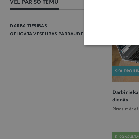
VĒL PAR ŠO TĒMU
DARBA TIESĪBAS
OBLIGĀTĀ VESELĪBAS PĀRBAUDE
SKAIDROJU
Darbinieka 
dienās
Pirms mēneš
E-KONSULTĀ