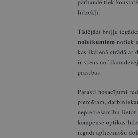
pārbaudē tiek konstat
līdzekļi.
Tādējādi briļļu iegā
noteikumiem
notiek u
kas ikdienā strādā ar 
ir viens no likumdevē
prasībās.
Parasti nosacījumi red
piemēram, darbinieka
nepieciešamību lietot 
kompensē optikas līdz
iegādi apliecinošu do