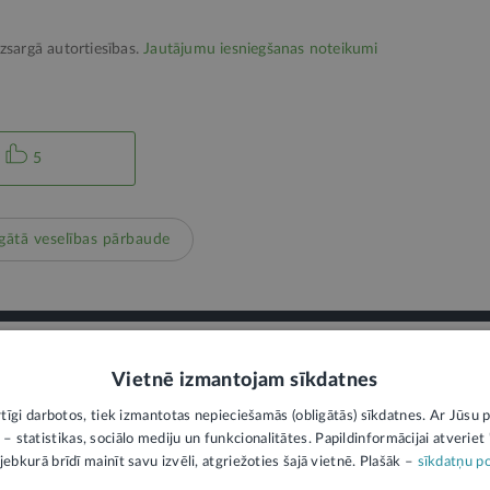
izsargā autortiesības.
Jautājumu iesniegšanas noteikumi
5
gātā veselības pārbaude
Vietnē izmantojam sīkdatnes
PIEVIENOT KOMENTĀRU
rtīgi darbotos, tiek izmantotas nepieciešamās (obligātās) sīkdatnes. Ar Jūsu p
 – statistikas, sociālo mediju un funkcionalitātes. Papildinformācijai atveriet "
jebkurā brīdī mainīt savu izvēli, atgriežoties šajā vietnē. Plašāk –
sīkdatņu po