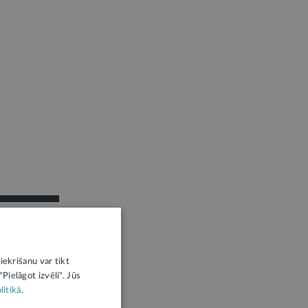
iekrišanu var tikt
Pielāgot izvēli". Jūs
litikā
.