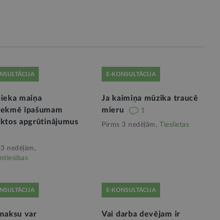
NSULTĀCIJA
E-KONSULTĀCIJA
nieka maiņa
Ja kaimiņa mūzika traucē
tekmē īpašumam
mieru
1
iktos apgrūtinājumus
Pirms 3 nedēļām,
Tieslietas
 3 nedēļām,
mtiesības
NSULTĀCIJA
E-KONSULTĀCIJA
 maksu var
Vai darba devējam ir