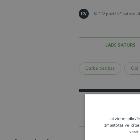
© "LV portāla" saturu a
LABS SATURS
Darba tiesības
Obli
Lai vietne pilnvē
izmantotas vēl citas
varat 