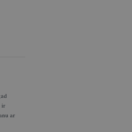
gad
n
ir
anu
ar