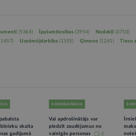
kumenti
(5364)
Īpašumtiesības
(3954)
Nodokļi
(3710)
(1457)
Uzņēmējdarbība
(1355)
Ģimene
(1241)
Tiesu 
CIJA
E-KONSULTĀCIJA
E-KO
pabalsta
Vai apdrošinātājs var
Īrni
binieku skaita
piedzīt zaudējumus no
maks
nas gadījumā
vainīgās personas
note
2