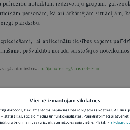
 palīdzību noteiktām iedzīvotāju grupām, galvenok
ūcīgām personām, kā arī ārkārtējām situācijām, k
sniegt palīdzību.
epieciešami, lai apliecinātu tiesības saņemt palīdz
sināšanā, pašvaldība norāda saistošajos noteikumos
izsargā autortiesības.
Jautājumu iesniegšanas noteikumi
3
Vietnē izmantojam sīkdatnes
rtīgi darbotos, tiek izmantotas nepieciešamās (obligātās) sīkdatnes. Ar Jūsu p
 – statistikas, sociālo mediju un funkcionalitātes. Papildinformācijai atveriet "
ome
Maznodrošinātā statuss
jebkurā brīdī mainīt savu izvēli, atgriežoties šajā vietnē. Plašāk –
sīkdatņu po