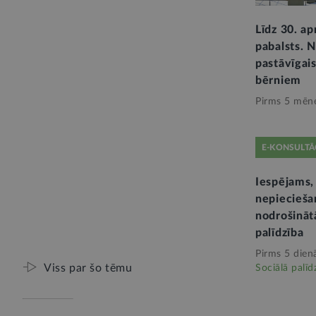
Līdz 30. ap
pabalsts. 
pastāvīgai
bērniem
Pirms 5 mēn
E-KONSULTĀ
Iespējams,
nepiecieša
nodrošinātā
palīdzība
Pirms 5 dien
Viss par šo tēmu
Sociālā palīd