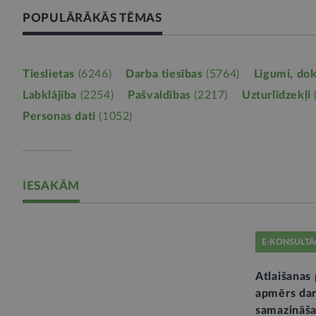
POPULĀRĀKĀS TĒMAS
Tieslietas
(6246)
Darba tiesības
(5764)
Līgumi, do
Labklājība
(2254)
Pašvaldības
(2217)
Uzturlīdzekļi
Personas dati
(1052)
IESAKĀM
E-KONSULTĀ
Atlaišanas 
apmērs dar
samazināša