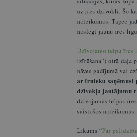
situācijas, kurās kopā
uz īres dzīvokli. Šo k
noteikumos. Tāpēc jād
noslēgt jaunu īres lī
Dzīvojamo telpu īres 
izīrēšana”) otrā daļa 
nāves gadījumā vai dz
ar īrnieku saņēmusi 
dzīvokļa jautājumu r
dzīvojamās telpas īres
saistošos noteikumus.
Likums
“Par palīdzīb