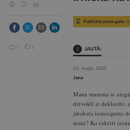
Publicēts pirms gada.
Iz
1
3
JAUTĀ:
J
02. maijā, 2025
Jana
Mana mamma
ir
aizgā
dzīvoklī
ir
deklarēti
:
jāraksta
iesniegums
d
mani
?
Ko
rakstīt
iesn