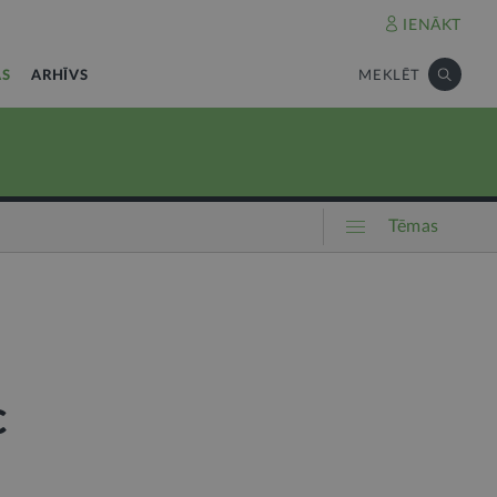
IENĀKT
AS
ARHĪVS
MEKLĒT
Tēmas
c