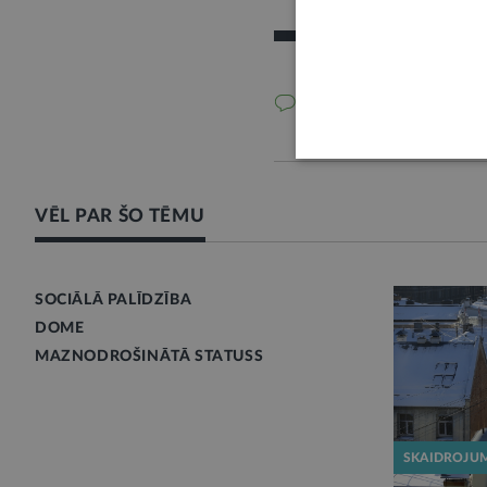
1 komentārs
VĒL PAR ŠO TĒMU
SOCIĀLĀ PALĪDZĪBA
DOME
MAZNODROŠINĀTĀ STATUSS
SKAIDROJU