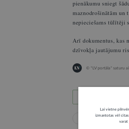
pienākumu sniegt šādu
maznodrošinātām un tr
nepieciešams tūlītēji 
Arī dokumentus, kas n
dzīvokļa jautājumu ri
© "LV portāla" saturu a
LABS SATURS
Lai vietne pilnvē
izmantotas vēl citas
Sociālā palīdzība
D
varat 