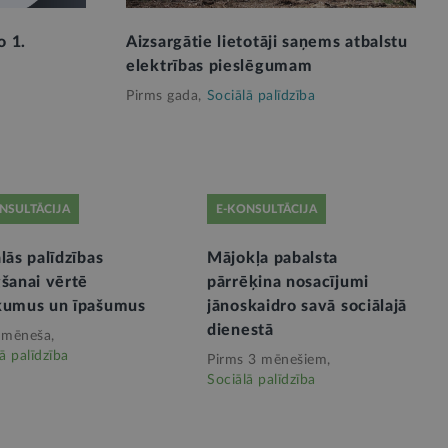
o 1.
Aizsargātie lietotāji saņems atbalstu
elektrības pieslēgumam
Pirms gada,
Sociālā palīdzība
NSULTĀCIJA
E-KONSULTĀCIJA
lās palīdzības
Mājokļa pabalsta
gšanai vērtē
pārrēķina nosacījumi
kumus un īpašumus
jānoskaidro savā sociālajā
dienestā
 mēneša,
ā palīdzība
Pirms 3 mēnešiem,
Sociālā palīdzība