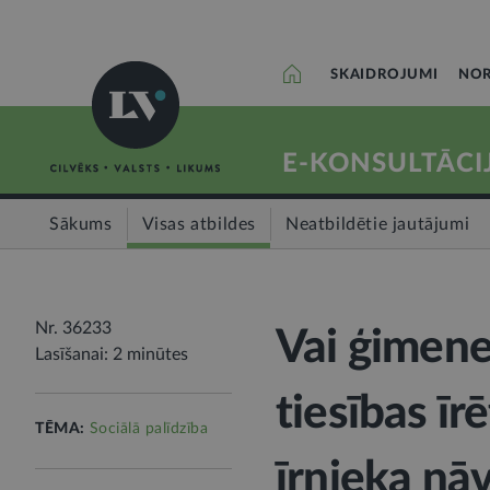
SKAIDROJUMI
NOR
E-KONSULTĀCI
Sākums
Visas atbildes
Neatbildētie jautājumi
Nr. 36233
Vai ģimene
Lasīšanai: 2 minūtes
tiesības īr
TĒMA:
Sociālā palīdzība
īrnieka nā