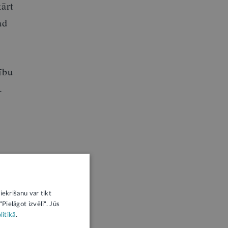
ārt
ad
ību
.
iekrišanu var tikt
Pielāgot izvēli". Jūs
litikā
.