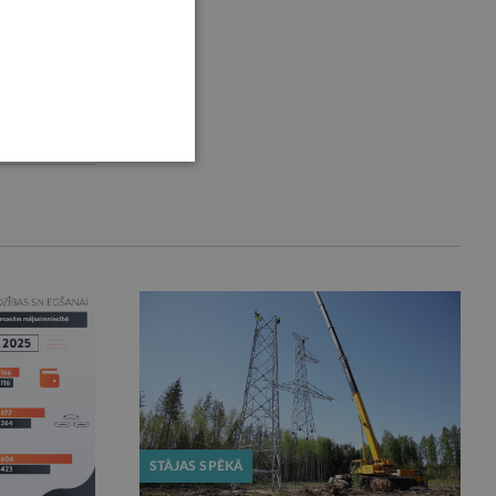
STĀJAS SPĒKĀ