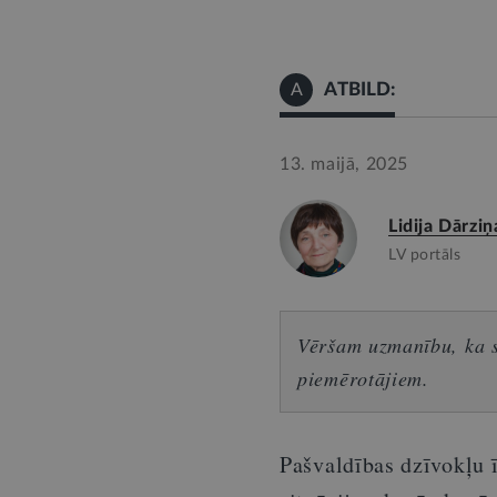
ATBILD:
A
13. maijā, 2025
Lidija Dārziņ
LV portāls
Vēršam uzmanību, ka sn
piemērotājiem.
Pašvaldības dzīvokļu 