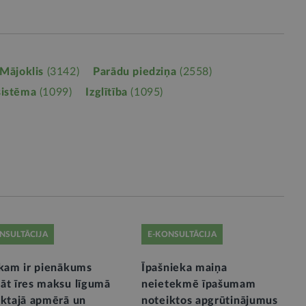
Mājoklis
(3142)
Parādu piedziņa
(2558)
sistēma
(1099)
Izglītība
(1095)
NSULTĀCIJA
E-KONSULTĀCIJA
ekam ir pienākums
Īpašnieka maiņa
āt īres maksu līgumā
neietekmē īpašumam
iktajā apmērā un
noteiktos apgrūtinājumus