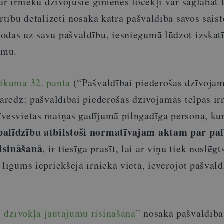
 ar īrnieku dzīvojušie ģimenes locekļi var saglabāt 
ārtību detalizēti nosaka katra pašvaldība savos sais
odas uz savu pašvaldību, iesniegumā lūdzot izskatī
gumu.
likuma 32. panta
(“Pašvaldībai piederošas dzīvojam
paredz: pašvaldībai piederošas dzīvojamās telpas īr
īvesvietas maiņas gadījumā pilngadīga persona, ku
palīdzību atbilstoši normatīvajam aktam par pa
isināšanā
, ir tiesīga prasīt, lai ar viņu tiek noslēgt
 līgums iepriekšējā īrnieka vietā, ievērojot pašvald
u dzīvokļa jautājumu risināšanā”
nosaka pašvaldība