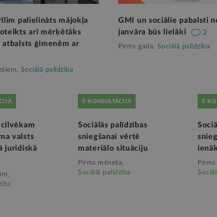
rīlim palielināts mājokļa
GMI un sociālie pabalsti n
Noteikts arī mērķētāks
janvāra būs lielāki
2
s atbalsts ģimenēm ar
Pirms gada,
Sociālā palīdzība
ešiem,
Sociālā palīdzība
CIJA
E-KONSULTĀCIJA
E-KO
 cilvēkam
Sociālās palīdzības
Sociā
ma valsts
sniegšanai vērtē
snie
 juridiskā
materiālo situāciju
ienā
Pirms mēneša,
Pirms
Sociālā palīdzība
Sociāl
ām,
zība