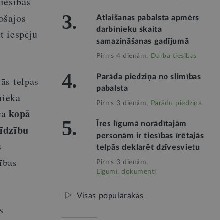
tiesības
3.
tošajos
Atlaišanas pabalsta apmērs
darbinieku skaita
t iespēju
samazināšanas gadījumā
Pirms 4 dienām,
Darba tiesības
4.
Parāda piedziņa no slimības
ās telpas
pabalsta
nieka
Pirms 3 dienām,
Parādu piedziņa
kopā
ra
5.
Īres līgumā norādītajām
līdzību
personām ir tiesības īrētajās
s
telpās deklarēt dzīvesvietu
ības
Pirms 3 dienām,
Līgumi, dokumenti
Visas populārākās
s