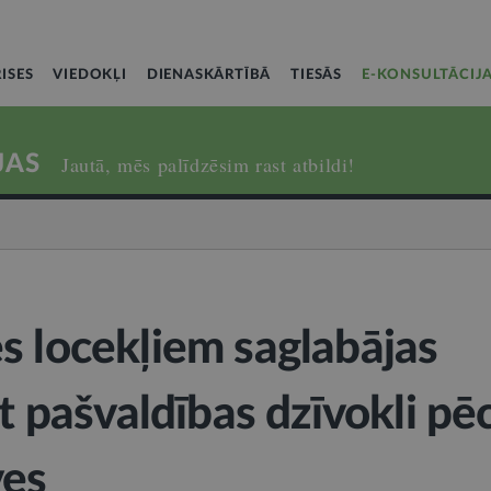
ISES
VIEDOKĻI
DIENASKĀRTĪBĀ
TIESĀS
E-KONSULTĀCIJ
JAS
Jautā, mēs palīdzēsim rast atbildi!
s locekļiem saglabājas
ēt pašvaldības dzīvokli pē
ves