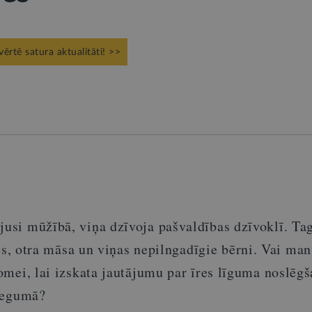
vērtē satura aktualitāti! >>
jusi
mūžībā
,
viņa
dzīvoja
pašvaldības
dzīvoklī
.
Ta
es
,
otra
māsa
un
viņas
nepilngadīgie
bērni
.
Vai
ma
omei
,
lai
izskata
jautājumu
par
īres
līguma
noslēgš
iegumā
?