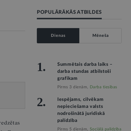
POPULĀRĀKĀS ATBILDES
Dienas
Mēneša
1.
Summētais darba laiks –
darba stundas atbilstoši
grafikam
Pirms 3 dienām,
Darba tiesības
2.
Iespējams, cilvēkam
nepieciešama valsts
nodrošinātā juridiskā
palīdzība
redzētas
Pirms 5 dienām,
Sociālā palīdzība