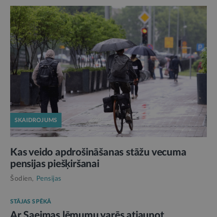
SKAIDROJUMS
Kas veido apdrošināšanas stāžu vecuma
pensijas piešķiršanai
Šodien,
Pensijas
STĀJAS SPĒKĀ
Ar Saeimas lēmumu varēs atjaunot