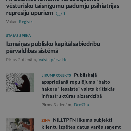
vēsturisko taisnīgumu padomju psihiatrijas
represiju upuriem
1
Vakar,
Reģistri
STĀJAS SPĒKĀ
Izmaiņas publisko kapitālsabiedrību
pārvaldības sistēmā
Pirms 2 dienām,
Valsts pārvalde
Publiskajā
LIKUMPROJEKTS
apspriešanā regulējums “balto
hakeru” iesaistei valsts kritiskās
infrastruktūras aizsardzībā
Pirms 3 dienām,
Drošība
NILLTPFN likuma subjekti
ZIŅA
klientu izpētes datus varēs saņemt