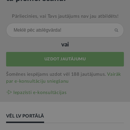
Pārliecinies, vai Tavs jautājums nav jau atbildēts!
vai
UZDOT JAUTĀJUMU
Šomēnes iespējams uzdot vēl 188 jautājumus.
Vairāk
par e‑konsultāciju sniegšanu
Iepazīsti e-konsultācijas
VĒL LV PORTĀLĀ