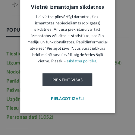
Viss par šo tēmu
Vietnē izmantojam sīkdatnes
Lai vietne pilnvērtīgi darbotos, tiek
izmantotas nepieciešamās (obligātās)
sīkdatnes. Ar Jūsu piekrišanu var tikt
POPULĀRĀKĀS TĒMAS
izmantotas vēl citas – statistikas, sociālo
mediju un funkcionalitātes. Papildinformācijai
atveriet "Pielāgot izvēli". Jūs varat jebkurā
Tieslietas
(6246)
Darba tiesības
(5764)
brīdī mainīt savu izvēli, atgriežoties šajā
vietnē. Plašāk –
sīkdatņu politikā
.
Līgumi, dokumenti
(5364)
Īpašumtiesības
(3954)
Nodokļi
(3710)
Mājoklis
(3142)
PIEŅEMT VISAS
Parādu piedziņa
(2558)
Labklājība
(2254)
Pašvaldības
(2217)
Uzturlīdzekļi
(1457)
PIELĀGOT IZVĒLI
Uzņēmējdarbība
(1355)
Ģimene
(1241)
Tiesu sistēma
(1099)
Izglītība
(1095)
Personas dati
(1052)