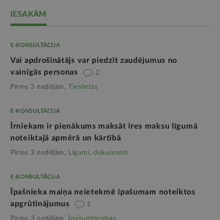
IESAKĀM
E-KONSULTĀCIJA
Vai apdrošinātājs var piedzīt zaudējumus no
vainīgās personas
2
Pirms 3 nedēļām,
Tieslietas
E-KONSULTĀCIJA
Īrniekam ir pienākums maksāt īres maksu līgumā
noteiktajā apmērā un kārtībā
Pirms 3 nedēļām,
Līgumi, dokumenti
E-KONSULTĀCIJA
Īpašnieka maiņa neietekmē īpašumam noteiktos
apgrūtinājumus
1
Pirms 3 nedēļām,
Īpašumtiesības