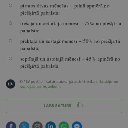
pirmos divus mēnešus – pilnā apmērā no
piešķirtā pabalsta;
trešajā un ceturtajā mēnesī – 75% no piešķirtā
pabalsta;
piektajā un sestajā mēnesī – 50% no piešķirtā
pabalsta;
septītajā un astotajā mēnesī – 45% apmērā no
piešķirtā pabalsta.
© "LV portāla" saturu aizsargā autortiesības.
Jautājumu
iesniegšanas noteikumi
LABS SATURS