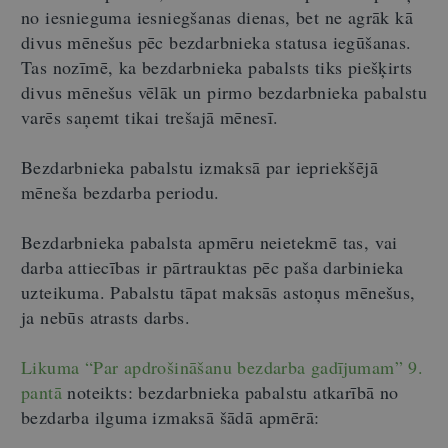
no iesnieguma iesniegšanas dienas, bet ne agrāk kā
divus mēnešus pēc bezdarbnieka statusa iegūšanas.
Tas nozīmē, ka bezdarbnieka pabalsts tiks piešķirts
divus mēnešus vēlāk un pirmo bezdarbnieka pabalstu
varēs saņemt tikai trešajā mēnesī.
Bezdarbnieka pabalstu izmaksā par iepriekšējā
mēneša bezdarba periodu.
Bezdarbnieka pabalsta apmēru neietekmē tas, vai
darba attiecības ir pārtrauktas pēc paša darbinieka
uzteikuma. Pabalstu tāpat maksās astoņus mēnešus,
ja nebūs atrasts darbs.
Likuma “Par apdrošināšanu bezdarba gadījumam” 9.
pantā
noteikts: bezdarbnieka pabalstu atkarībā no
bezdarba ilguma izmaksā šādā apmērā: