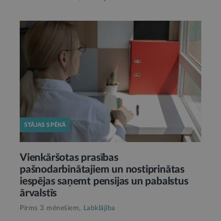
STĀJAS SPĒKĀ
Vienkāršotas prasības
pašnodarbinātajiem un nostiprinātas
iespējas saņemt pensijas un pabalstus
ārvalstīs
Pirms 3 mēnešiem,
Labklājība