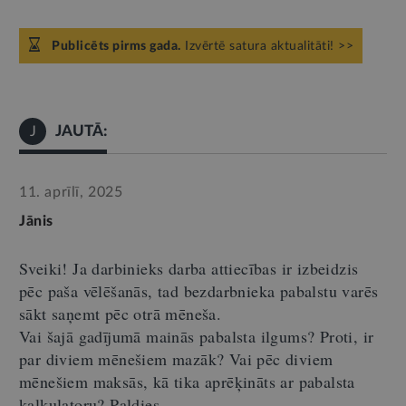
Publicēts pirms gada.
Izvērtē satura aktualitāti! >>
JAUTĀ:
J
11. aprīlī, 2025
Jānis
Sveiki
!
Ja darbinieks darba attiecības ir izbeidzis
pēc paša vēlēšanās,
tad
bezdarbnieka pabalstu varēs
sākt saņemt pēc otrā mēneša.
Vai šajā gadījumā mainās pabalsta ilgums? Proti, ir
par diviem mēnešiem mazāk? Vai pēc diviem
mēnešiem maksās
,
kā tika aprēķināts ar pabalsta
kalkulatoru?
Paldies.