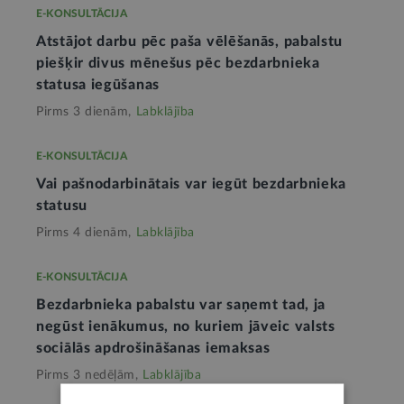
E-KONSULTĀCIJA
Atstājot darbu pēc paša vēlēšanās, pabalstu
piešķir divus mēnešus pēc bezdarbnieka
statusa iegūšanas
Pirms 3 dienām,
Labklājība
E-KONSULTĀCIJA
Vai pašnodarbinātais var iegūt bezdarbnieka
statusu
Pirms 4 dienām,
Labklājība
E-KONSULTĀCIJA
Bezdarbnieka pabalstu var saņemt tad, ja
negūst ienākumus, no kuriem jāveic valsts
sociālās apdrošināšanas iemaksas
Pirms 3 nedēļām,
Labklājība