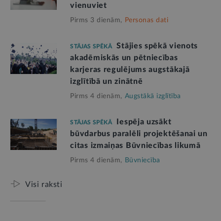
vienuviet
Pirms 3 dienām,
Personas dati
Stājies spēkā vienots
STĀJAS SPĒKĀ
akadēmiskās un pētniecības
karjeras regulējums augstākajā
izglītībā un zinātnē
Pirms 4 dienām,
Augstākā izglītība
Iespēja uzsākt
STĀJAS SPĒKĀ
būvdarbus paralēli projektēšanai un
citas izmaiņas Būvniecības likumā
Pirms 4 dienām,
Būvniecība
Visi raksti