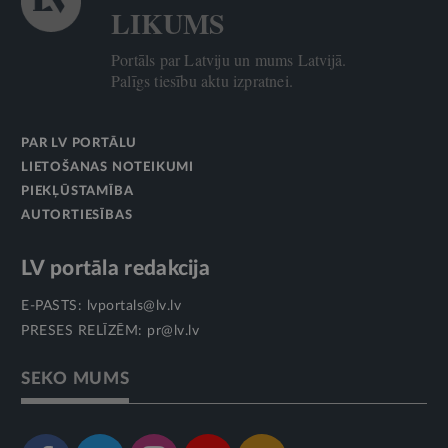
LIKUMS
Portāls par Latviju un mums Latvijā.
Palīgs tiesību aktu izpratnei.
PAR LV PORTĀLU
LIETOŠANAS NOTEIKUMI
PIEKĻŪSTAMĪBA
AUTORTIESĪBAS
LV portāla redakcija
E-PASTS:
lvportals@lv.lv
PRESES RELĪZĒM:
pr@lv.lv
SEKO MUMS