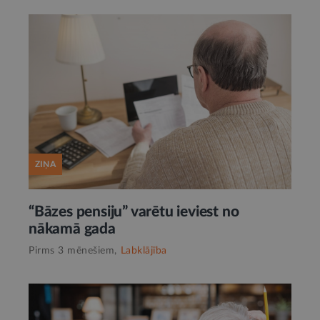
ZIŅA
“Bāzes pensiju” varētu ieviest no
nākamā gada
Pirms 3 mēnešiem,
Labklājība