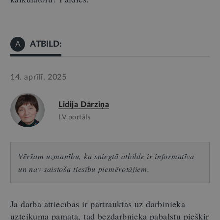
ATBILD:
A
14. aprīlī, 2025
Lidija Dārziņa
LV portāls
Vēršam uzmanību, ka sniegtā atbilde ir informatīva
un nav saistoša tiesību piemērotājiem.
Ja darba attiecības ir pārtrauktas uz darbinieka
uzteikuma pamata, tad bezdarbnieka pabalstu piešķir