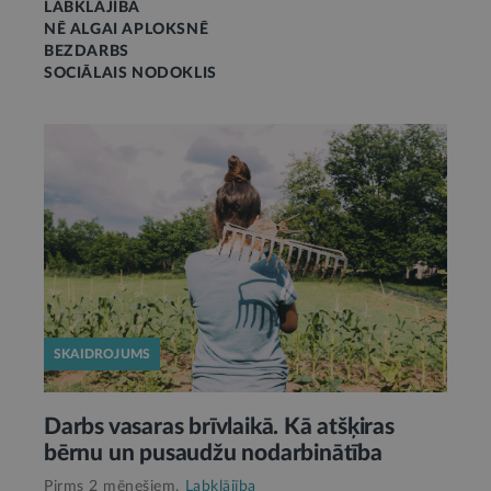
LABKLĀJĪBA
NĒ ALGAI APLOKSNĒ
BEZDARBS
SOCIĀLAIS NODOKLIS
SKAIDROJUMS
Darbs vasaras brīvlaikā. Kā atšķiras
bērnu un pusaudžu nodarbinātība
Pirms 2 mēnešiem,
Labklājība