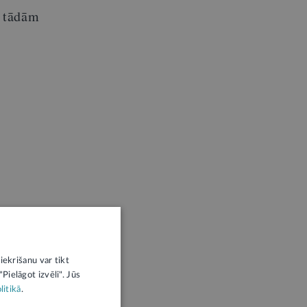
o tādām
iekrišanu var tikt
Pielāgot izvēli". Jūs
litikā
.