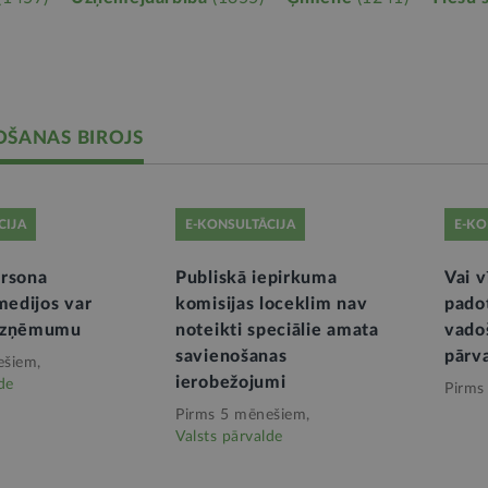
OŠANAS BIROJS
CIJA
E-KONSULTĀCIJA
E-KO
ersona
Publiskā iepirkuma
Vai v
medijos var
komisijas loceklim nav
pado
uzņēmumu
noteikti speciālie amata
vado
savienošanas
pārv
ešiem,
ierobežojumi
de
Pirms
Pirms 5 mēnešiem,
Valsts pārvalde