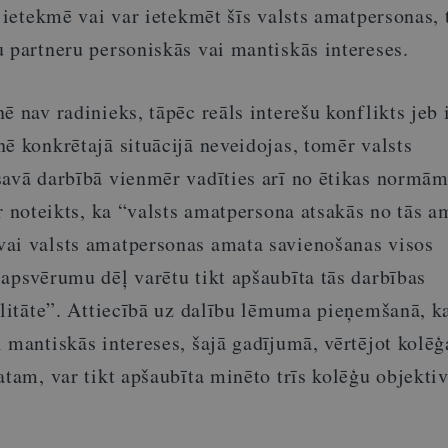
s ietekmē vai var ietekmēt šīs valsts amatpersonas, 
 partneru personiskās vai mantiskās intereses.
ē nav radinieks, tāpēc reāls interešu konflikts jeb 
ē konkrētajā situācijā neveidojas, tomēr valsts
savā darbībā vienmēr vadīties arī no ētikas normā
r noteikts, ka “valsts amatpersona atsakās no tās a
ai valsts amatpersonas amata savienošanas visos
apsvērumu dēļ varētu tikt apšaubīta tās darbības
alitāte”. Attiecībā uz dalību lēmuma pieņemšanā, k
 mantiskās intereses, šajā gadījumā, vērtējot kolēģ
atam, var tikt apšaubīta minēto trīs kolēģu objektiv