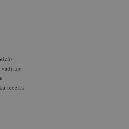
teicās
 vadītāja
mu
ka iecelta