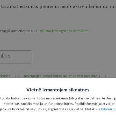
u, ka amatpersonas pieņēma neobjektīvu lēmumu, n
izsargā autortiesības.
Jautājumu iesniegšanas noteikumi
3
ersona
Korupcijas novēršanas un apkarošanas birojs
Vietnē izmantojam sīkdatnes
rtīgi darbotos, tiek izmantotas nepieciešamās (obligātās) sīkdatnes. Ar Jūsu p
 – statistikas, sociālo mediju un funkcionalitātes. Papildinformācijai atveriet "
jebkurā brīdī mainīt savu izvēli, atgriežoties šajā vietnē. Plašāk –
sīkdatņu po
PIEVIENOT KOMENTĀRU