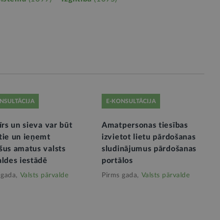
NSULTĀCIJA
E-KONSULTĀCIJA
īrs un sieva var būt
Amatpersonas tiesības
tie un ieņemt
izvietot lietu pārdošanas
šus amatus valsts
sludinājumus pārdošanas
aldes iestādē
portālos
 gada,
Valsts pārvalde
Pirms gada,
Valsts pārvalde