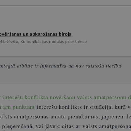
ovēršanas un apkarošanas birojs
Milašēviča, Komunikācijas nodaļas priekšniece
iegtā atbilde ir informatīva un nav saistoša tiesību
 interešu konflikta novēršanu valsts amatpersonu 
tajam punktam
interešu konflikts ir situācija, kurā v
 valsts amatpersonas amata pienākumus, jāpieņem 
 pieņemšanā, vai jāveic citas ar valsts amatperson