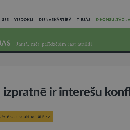
ISES
VIEDOKĻI
DIENASKĀRTĪBĀ
TIESĀS
E-KONSULTĀCIJ
JAS
Jautā, mēs palīdzēsim rast atbildi!
izpratnē ir interešu konf
vērtē satura aktualitāti! >>