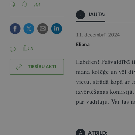
JAUTĀ:
J
11. decembrī, 2024
Eliana
3
Labdien! Pašvaldībā ti
TIESĪBU AKTI
mana kolēģe un vēl di
vietu, strādā kopā ar 
izvērtēšanas komisijā
par vadītāju. Vai tas
n
ATBILD:
A