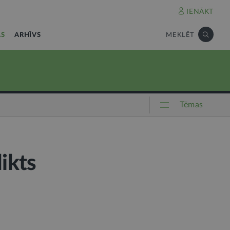
IENĀKT
AS
ARHĪVS
MEKLĒT
Tēmas
likts