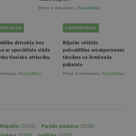
Pirms 4 mēnešiem,
Pašvaldības
NSULTĀCIJA
E-KONSULTĀCIJA
ldība dzīvokļa īres
Bijušās vēlētās
u ar speciālistu slēdz
pašvaldības amatpersonas
rba tiesisko attiecību
tiesības uz ikmēneša
pabalstu
 mēneša,
Pašvaldības
Pirms 4 mēnešiem,
Pašvaldības
Mājoklis
(3142)
Parādu piedziņa
(2558)
sistēma
(1099)
Izglītība
(1095)