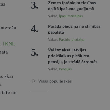
3.
tās
Zemes īpašnieka tiesības
dalītā īpašuma gadījumā
Vakar,
Īpašumtiesības
4.
interešu
Parāda piedziņa no slimības
pabalsta
Vakar,
Parādu piedziņa
m.
IKNL
5.
Vai izmaksā Latvijas
mata
priekšlaikus piešķirto
pensiju, ja strādā ārzemēs
Vakar,
Pensijas
as skar
Visas populārākās
a
itāte un