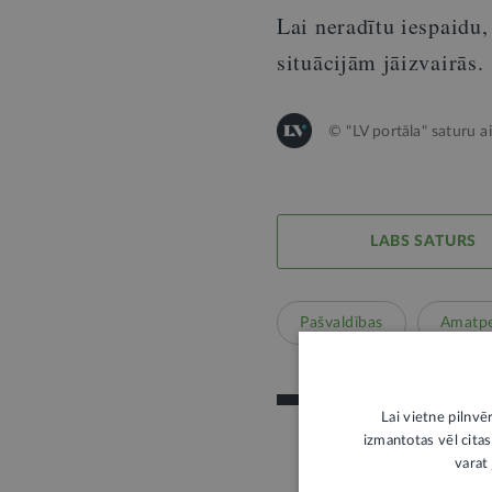
Lai neradītu iespaid
situācijām jāizvairās.
© "LV portāla" saturu a
LABS SATURS
Pašvaldības
Amatp
Lai vietne pilnvē
izmantotas vēl citas
varat 