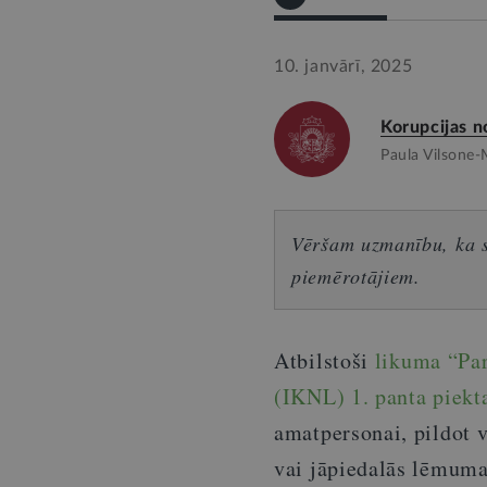
10. janvārī, 2025
Korupcijas n
Paula Vilsone-
Vēršam uzmanību, ka sn
piemērotājiem.
Atbilstoši
likuma “Par
(IKNL) 1. panta piek
amatpersonai, pildot
vai jāpiedalās lēmuma