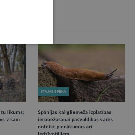
STĀJAS SPĒKĀ
ētu likums:
Spānijas kailgliemeža izplatības
ms visām
ierobežošanai pašvaldības varēs
noteikt pienākumus arī
iedzīvotājiem