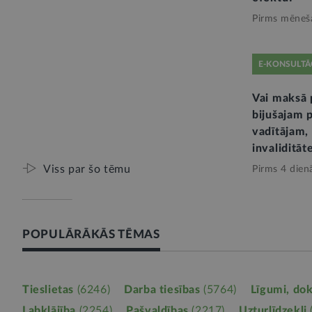
Pirms mēneš
E-KONSULTĀ
Vai maksā 
bijušajam 
vadītājam,
invaliditāt
Viss par šo tēmu
Pirms 4 dien
POPULĀRĀKĀS TĒMAS
Tieslietas
(6246)
Darba tiesības
(5764)
Līgumi, do
Labklājība
(2254)
Pašvaldības
(2217)
Uzturlīdzekļi