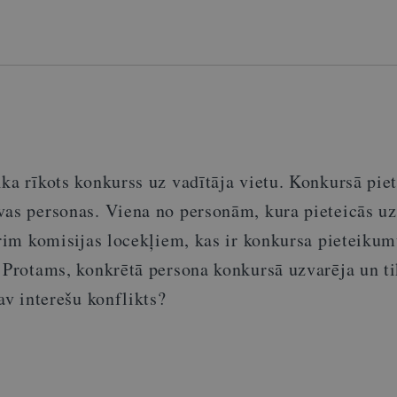
ka rīkots konkurss uz vadītāja vietu. Konkursā pie
vas personas. Viena no personām, k
ura
pieteicās uz
trim komisijas locekļiem, kas ir konkursa pieteiku
. Protams,
konkrētā
persona konkursā uzvarēja un ti
av interešu konflikts?