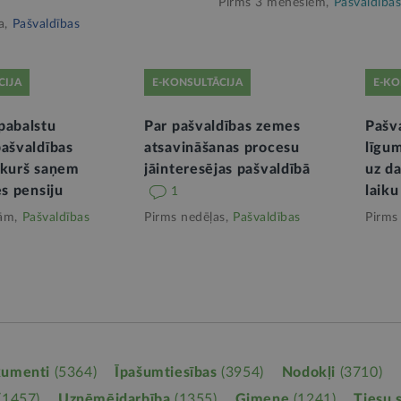
Pirms 3 mēnešiem,
Pašvaldības
a,
Pašvaldības
CIJA
E-KONSULTĀCIJA
E-KO
pabalstu
Par pašvaldības zemes
Pašva
pašvaldības
atsavināšanas procesu
līgum
 kurš saņem
jāinteresējas pašvaldībā
uz da
es pensiju
laiku
1
ām,
Pašvaldības
Pirms nedēļas,
Pašvaldības
Pirms
kumenti
(5364)
Īpašumtiesības
(3954)
Nodokļi
(3710)
(1457)
Uzņēmējdarbība
(1355)
Ģimene
(1241)
Tiesu 