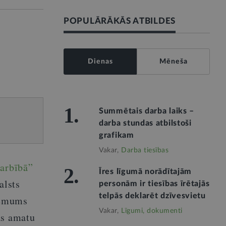
POPULĀRĀKĀS ATBILDES
Dienas
Mēneša
1.
Summētais darba laiks –
darba stundas atbilstoši
grafikam
Vakar,
Darba tiesības
darbībā”
2.
Īres līgumā norādītajām
alsts
personām ir tiesības īrētajās
telpās deklarēt dzīvesvietu
lēmums
Vakar,
Līgumi, dokumenti
as amatu