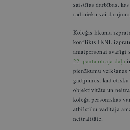
saistītas darbības, ka
radinieku vai darījumu
Kolēģis likuma izpratn
konflikts IKNL izpratn
amatpersonai svarīgi 
22. panta otrajā daļā
i
pienākumu veikšanas v
gadījumos, kad ētisku 
objektivitāte un neitr
kolēģa personiskās vai
atbilstību vadītāja am
neitralitāte.