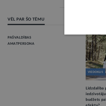
VĒL PAR ŠO TĒMU
PAŠVALDĪBAS
AMATPERSONA
VIEDOKLIS
Līdzdalība 
iedzīvotāj
budžets pa
efektu?