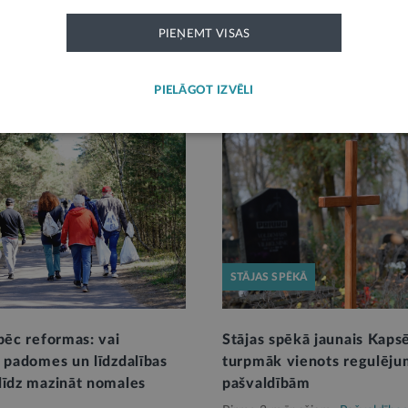
PIEŅEMT VISAS
PIELĀGOT IZVĒLI
STĀJAS SPĒKĀ
pēc reformas: vai
Stājas spēkā jaunais Kaps
u padomes un līdzdalības
turpmāk vienots regulēju
līdz mazināt nomales
pašvaldībām