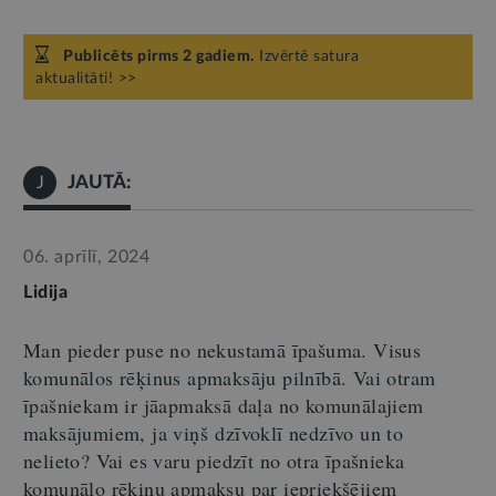
Publicēts pirms 2 gadiem.
Izvērtē satura
aktualitāti! >>
JAUTĀ:
J
06. aprīlī, 2024
Lidija
Man pieder puse no nekustamā īpašuma
. Visus
komunālos rēķinus apmaksāju pilnībā. Vai otram
īpašniekam ir jāapmaksā daļ
a
no komunāl
aj
iem
maksājumiem, ja viņš dzīvoklī nedzīvo un to
nelieto? Vai es varu piedzīt no otra īpašnieka
komunālo rēķinu apmaksu par iepriekšējiem