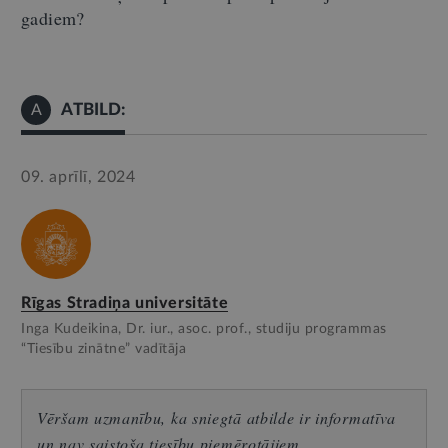
gadiem?
ATBILD:
A
09. aprīlī, 2024
Rīgas Stradiņa universitāte
Inga Kudeikina, Dr. iur., asoc. prof., studiju programmas
“Tiesību zinātne” vadītāja
Vēršam uzmanību, ka sniegtā atbilde ir informatīva
un nav saistoša tiesību piemērotājiem.