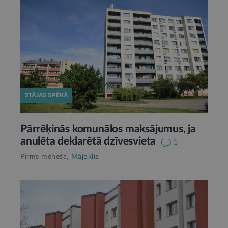
STĀJAS SPĒKĀ
Pārrēķinās komunālos maksājumus, ja
anulēta deklarētā dzīvesvieta
1
Pirms mēneša,
Mājoklis