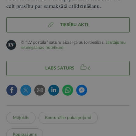
celt prasību par samaksātā atlīdzināšanu.
TIESĪBU AKTI
© "LV portāla" saturu aizsargā autortiesības.
Jautājumu
iesniegšanas noteikumi
LABS SATURS
6
Mājoklis
Komunālie pakalpojumi
Kopīpašums