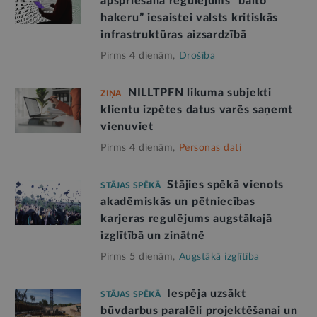
apspriešanā regulējums “balto
hakeru” iesaistei valsts kritiskās
infrastruktūras aizsardzībā
Pirms 4 dienām,
Drošība
NILLTPFN likuma subjekti
ZIŅA
klientu izpētes datus varēs saņemt
vienuviet
Pirms 4 dienām,
Personas dati
Stājies spēkā vienots
STĀJAS SPĒKĀ
akadēmiskās un pētniecības
karjeras regulējums augstākajā
izglītībā un zinātnē
Pirms 5 dienām,
Augstākā izglītība
Iespēja uzsākt
STĀJAS SPĒKĀ
būvdarbus paralēli projektēšanai un