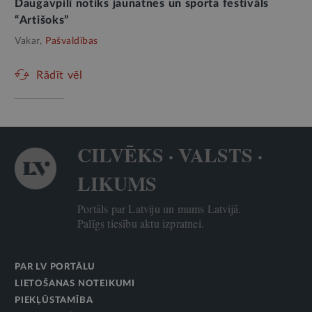
Daugavpilī notiks jaunatnes un sporta festivāls
“Artišoks”
Vakar,
Pašvaldības
Rādīt vēl
CILVĒKS · VALSTS ·
LIKUMS
Portāls par Latviju un mums Latvijā.
Palīgs tiesību aktu izpratnei.
PAR LV PORTĀLU
LIETOŠANAS NOTEIKUMI
PIEKĻŪSTAMĪBA