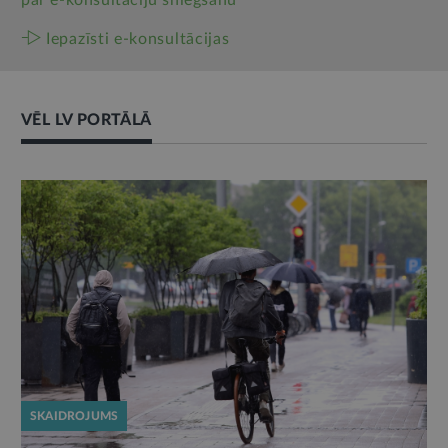
par e‑konsultāciju sniegšanu
Iepazīsti e-konsultācijas
VĒL LV PORTĀLĀ
SKAIDROJUMS