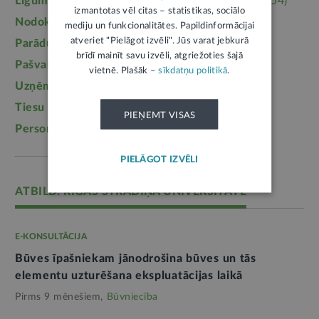
Līgumi, dokumenti
(5364)
Īpašumtiesības
(3954)
izmantotas vēl citas – statistikas, sociālo
Nodokļi
(3710)
Mājoklis
(3142)
mediju un funkcionalitātes. Papildinformācijai
atveriet "Pielāgot izvēli". Jūs varat jebkurā
Parādu piedziņa
(2558)
Labklājība
(2254)
brīdī mainīt savu izvēli, atgriežoties šajā
Pašvaldības
(2217)
Uzturlīdzekļi
(1457)
vietnē. Plašāk –
sīkdatņu politikā
.
Uzņēmējdarbība
(1355)
Ģimene
(1241)
Tiesu sistēma
(1099)
Izglītība
(1095)
PIEŅEMT VISAS
Personas dati
(1052)
PIELĀGOT IZVĒLI
ATBILD: RĪGAS STRADIŅA UNIVERSITĀTE
E-KONSULTĀCIJA
Būves īpašniekam jānodrošina būves un tās
elementu uzturēšana ekspluatācijas laikā
Pirms 9 mēnešiem,
Būvniecība