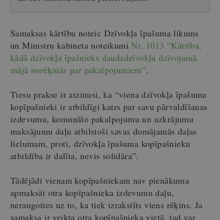
Samaksas kārtību noteic Dzīvokļa īpašuma likums
un Ministru kabineta noteikumi
Nr. 1013 “Kārtība,
kādā dzīvokļa īpašnieks daudzdzīvokļu dzīvojamā
mājā norēķinās par pakalpojumiem”
.
Tiesu prakse ir atzinusi, ka “viena dzīvokļa īpašuma
kopīpašnieki ir atbildīgi katrs par savu pārvaldīšanas
izdevumu, komunālo pakalpojumu un uzkrājumu
maksājumu daļu atbilstoši savas domājamās daļas
lielumam, proti, dzīvokļa īpašuma kopīpašnieku
atbildība ir dalīta, nevis solidāra”.
Tādējādi vienam kopīpašniekam nav pienākuma
apmaksāt otra kopīpašnieka izdevumu daļu,
neraugoties uz to, ka tiek izrakstīts viens rēķins. Ja
samaksa ir veikta otra kopīpašnieka vietā, tad var