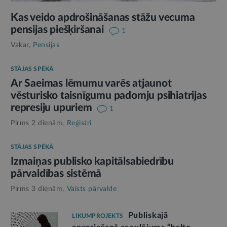
Kas veido apdrošināšanas stāžu vecuma
pensijas piešķiršanai
1
Vakar,
Pensijas
STĀJAS SPĒKĀ
Ar Saeimas lēmumu varēs atjaunot
vēsturisko taisnīgumu padomju psihiatrijas
represiju upuriem
1
Pirms 2 dienām,
Reģistri
STĀJAS SPĒKĀ
Izmaiņas publisko kapitālsabiedrību
pārvaldības sistēmā
Pirms 3 dienām,
Valsts pārvalde
Publiskajā
LIKUMPROJEKTS