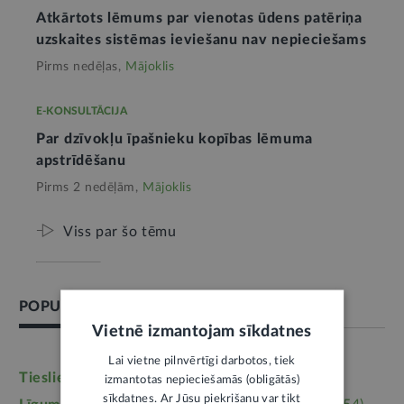
Atkārtots lēmums par vienotas ūdens patēriņa
uzskaites sistēmas ieviešanu nav nepieciešams
Pirms nedēļas,
Mājoklis
E-KONSULTĀCIJA
Par dzīvokļu īpašnieku kopības lēmuma
apstrīdēšanu
Pirms 2 nedēļām,
Mājoklis
Viss par šo tēmu
POPULĀRĀKĀS TĒMAS
Vietnē izmantojam sīkdatnes
Lai vietne pilnvērtīgi darbotos, tiek
Tieslietas
(6246)
Darba tiesības
(5764)
izmantotas nepieciešamās (obligātās)
sīkdatnes. Ar Jūsu piekrišanu var tikt