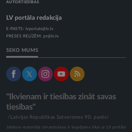
AUTORTIESĪBAS
LV portāla redakcija
E-PASTS:
lvportals@lv.lv
PRESES RELĪZĒM:
pr@lv.lv
SEKO MUMS
"Ikvienam ir tiesības zināt savas
tiesības"
/Latvijas Republikas Satversmes 90. pants/
Jebkura materiāla izmantošana ir iespējama tikai ar LV portāla