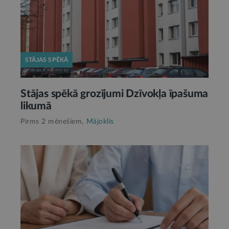
STĀJAS SPĒKĀ
Stājas spēkā grozījumi Dzīvokļa īpašuma
likumā
Pirms 2 mēnešiem,
Mājoklis