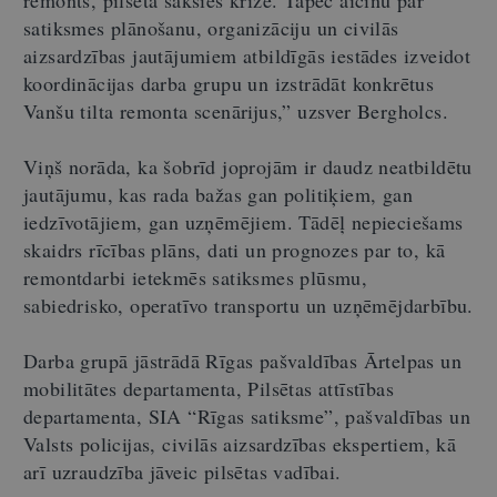
remonts, pilsētā sāksies krīze. Tāpēc aicinu par
satiksmes plānošanu, organizāciju un civilās
aizsardzības jautājumiem atbildīgās iestādes izveidot
koordinācijas darba grupu un izstrādāt konkrētus
Vanšu tilta remonta scenārijus,” uzsver Bergholcs.
Viņš norāda, ka šobrīd joprojām ir daudz neatbildētu
jautājumu, kas rada bažas gan politiķiem, gan
iedzīvotājiem, gan uzņēmējiem. Tādēļ nepieciešams
skaidrs rīcības plāns, dati un prognozes par to, kā
remontdarbi ietekmēs satiksmes plūsmu,
sabiedrisko, operatīvo transportu un uzņēmējdarbību.
Darba grupā jāstrādā Rīgas pašvaldības Ārtelpas un
mobilitātes departamenta, Pilsētas attīstības
departamenta, SIA “Rīgas satiksme”, pašvaldības un
Valsts policijas, civilās aizsardzības ekspertiem, kā
arī uzraudzība jāveic pilsētas vadībai.