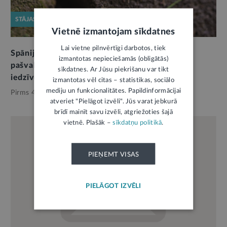
STĀJAS SPĒKĀ
Vietnē izmantojam sīkdatnes
Lai vietne pilnvērtīgi darbotos, tiek
Spānijas kailgliemeža izplatības ierobežošanai
izmantotas nepieciešamās (obligātās)
pašvaldības varēs noteikt pienākumus arī
sīkdatnes. Ar Jūsu piekrišanu var tikt
iedzīvotājiem
izmantotas vēl citas – statistikas, sociālo
mediju un funkcionalitātes. Papildinformācijai
Pirms 4 mēnešiem,
Pašvaldības
atveriet "Pielāgot izvēli". Jūs varat jebkurā
brīdī mainīt savu izvēli, atgriežoties šajā
vietnē. Plašāk –
sīkdatņu politikā
.
PIEŅEMT VISAS
PIELĀGOT IZVĒLI