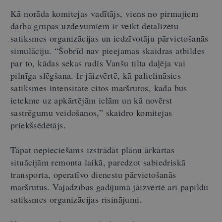
Kā norāda komitejas vadītājs, viens no pirmajiem
darba grupas uzdevumiem ir veikt detalizētu
satiksmes organizācijas un iedzīvotāju pārvietošanās
simulāciju. “Šobrīd nav pieejamas skaidras atbildes
par to, kādas sekas radīs Vanšu tilta daļēja vai
pilnīga slēgšana. Ir jāizvērtē, kā palielināsies
satiksmes intensitāte citos maršrutos, kāda būs
ietekme uz apkārtējām ielām un kā novērst
sastrēgumu veidošanos,” skaidro komitejas
priekšsēdētājs.
Tāpat nepieciešams izstrādāt plānu ārkārtas
situācijām remonta laikā, paredzot sabiedriskā
transporta, operatīvo dienestu pārvietošanās
maršrutus. Vajadzības gadījumā jāizvērtē arī papildu
satiksmes organizācijas risinājumi.