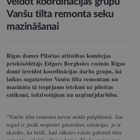
veidot koordinācijas grupu
Vanšu tilta remonta seku
mazināšanai
Rīgas domes Pilsētas attīstības komitejas
priekšsēdētājs Edgars Bergholcs rosinās Rīgas
domē izveidot koordinācijas darba grupu, lai
laikus sagatavotos Vanšu tilta remontam un
mazinātu tā iespējamo ietekmi uz pilsētas
satiksmi, iedzīvotājiem un uzņēmējdarbību.
“Vanšu tilta remontu nevar atstāt pašplūsmā. Jau
tagad ir jāsāk nopietni gatavoties situācijai, jo ir
skaidrs, ka brīdī, kad sāksies valsts galvenā tilta