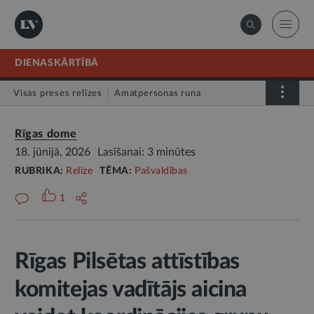
DIENASKĀRTĪBĀ
Visas preses relīzes
Amatpersonas runa
Atklātā vēstule
Relīze
Rīgas dome
18. jūnijā, 2026
Lasīšanai: 3 minūtes
RUBRIKA:
Relīze
TĒMA:
Pašvaldības
1
Rīgas Pilsētas attīstības
komitejas vadītājs aicina