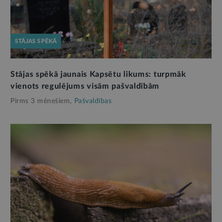
STĀJAS SPĒKĀ
Stājas spēkā jaunais Kapsētu likums: turpmāk
vienots regulējums visām pašvaldībām
Pirms 3 mēnešiem,
Pašvaldības