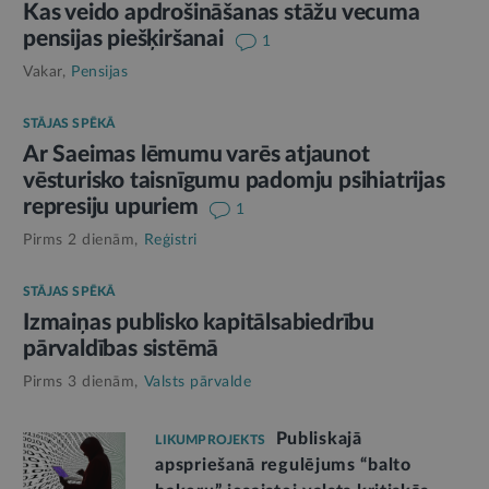
Kas veido apdrošināšanas stāžu vecuma
pensijas piešķiršanai
1
Vakar,
Pensijas
STĀJAS SPĒKĀ
Ar Saeimas lēmumu varēs atjaunot
vēsturisko taisnīgumu padomju psihiatrijas
represiju upuriem
1
Pirms 2 dienām,
Reģistri
STĀJAS SPĒKĀ
Izmaiņas publisko kapitālsabiedrību
pārvaldības sistēmā
Pirms 3 dienām,
Valsts pārvalde
Publiskajā
LIKUMPROJEKTS
apspriešanā regulējums “balto