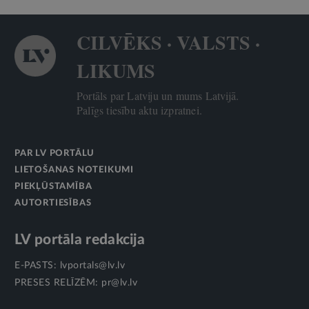
CILVĒKS · VALSTS ·
LIKUMS
Portāls par Latviju un mums Latvijā.
Palīgs tiesību aktu izpratnei.
PAR LV PORTĀLU
LIETOŠANAS NOTEIKUMI
PIEKĻŪSTAMĪBA
AUTORTIESĪBAS
LV portāla redakcija
E-PASTS:
lvportals@lv.lv
PRESES RELĪZĒM:
pr@lv.lv