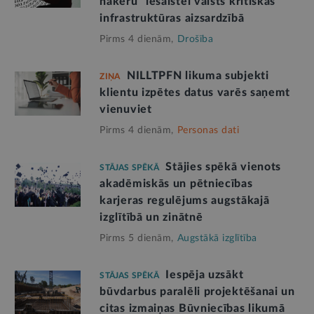
hakeru” iesaistei valsts kritiskās
infrastruktūras aizsardzībā
Pirms 4 dienām,
Drošība
NILLTPFN likuma subjekti
ZIŅA
klientu izpētes datus varēs saņemt
vienuviet
Pirms 4 dienām,
Personas dati
Stājies spēkā vienots
STĀJAS SPĒKĀ
akadēmiskās un pētniecības
karjeras regulējums augstākajā
izglītībā un zinātnē
Pirms 5 dienām,
Augstākā izglītība
Iespēja uzsākt
STĀJAS SPĒKĀ
būvdarbus paralēli projektēšanai un
citas izmaiņas Būvniecības likumā