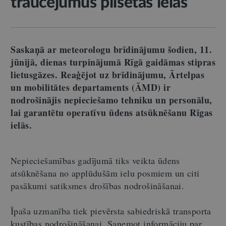
traucējumus pilsētas ielās
Saskaņā ar meteorologu brīdinājumu šodien, 11.
jūnijā, dienas turpinājumā Rīgā gaidāmas stipras
lietusgāzes. Reaģējot uz brīdinājumu,
Ārtelpas
un mobilitātes departaments (ĀMD) ir
nodrošinājis
nepieciešamo tehniku un personālu
,
lai garantētu operatīvu ūdens atsūknēšanu Rīgas
ielās.
Nepieciešamības gadījumā tiks veikta ūdens
atsūknēšana no applūdušām ielu posmiem un citi
pasākumi satiksmes drošības nodrošināšanai.
Īpaša uzmanība tiek pievērsta sabiedriskā transporta
kustības nodrošināšanai. Saņemot informāciju par