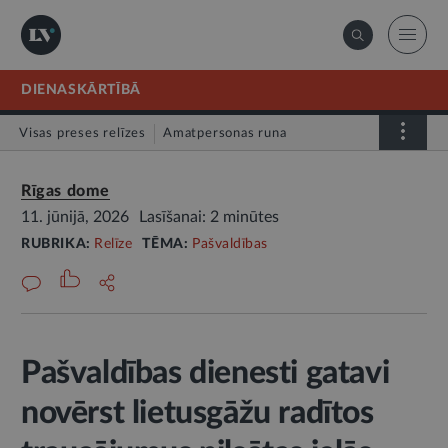
DIENASKĀRTĪBĀ
Visas preses relīzes
Amatpersonas runa
Atklātā vēstule
Relīze
Rīgas dome
11. jūnijā, 2026
Lasīšanai: 2 minūtes
RUBRIKA:
Relīze
TĒMA:
Pašvaldības
Pašvaldības dienesti gatavi
novērst lietusgāžu radītos