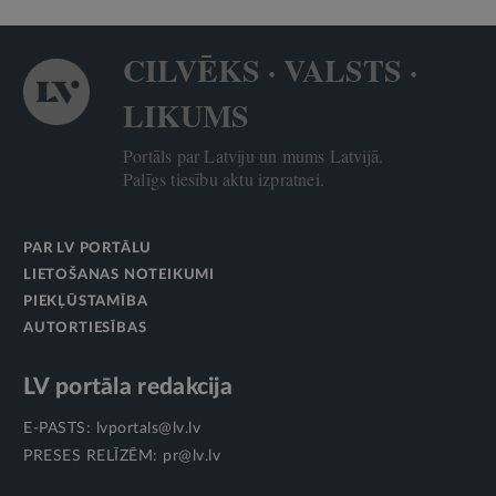
CILVĒKS · VALSTS ·
LIKUMS
Portāls par Latviju un mums Latvijā.
Palīgs tiesību aktu izpratnei.
PAR LV PORTĀLU
LIETOŠANAS NOTEIKUMI
PIEKĻŪSTAMĪBA
AUTORTIESĪBAS
LV portāla redakcija
E-PASTS:
lvportals@lv.lv
PRESES RELĪZĒM:
pr@lv.lv