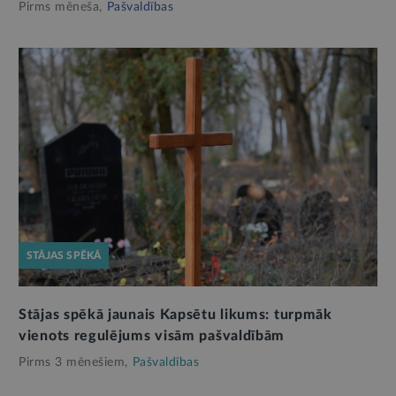
Pirms mēneša,
Pašvaldības
STĀJAS SPĒKĀ
Stājas spēkā jaunais Kapsētu likums: turpmāk
vienots regulējums visām pašvaldībām
Pirms 3 mēnešiem,
Pašvaldības