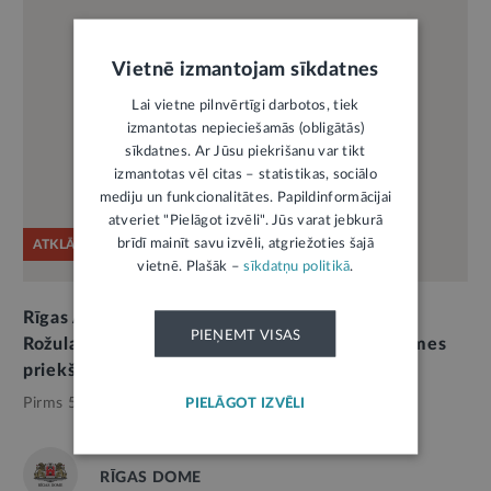
Vietnē izmantojam sīkdatnes
Lai vietne pilnvērtīgi darbotos, tiek
izmantotas nepieciešamās (obligātās)
sīkdatnes. Ar Jūsu piekrišanu var tikt
izmantotas vēl citas – statistikas, sociālo
mediju un funkcionalitātes. Papildinformācijai
atveriet "Pielāgot izvēli". Jūs varat jebkurā
brīdī mainīt savu izvēli, atgriežoties šajā
ATKLĀTĀ VĒSTULE
vietnē. Plašāk –
sīkdatņu politikā
.
Rīgas Apkaimju alianses atklātā vēstule par E.
PIEŅEMT VISAS
Rožulapas atstādināšanu no Būvniecības padomes
priekšsēdētājas amata
Pirms 5 mēnešiem,
Pašvaldības
PIELĀGOT IZVĒLI
RĪGAS DOME