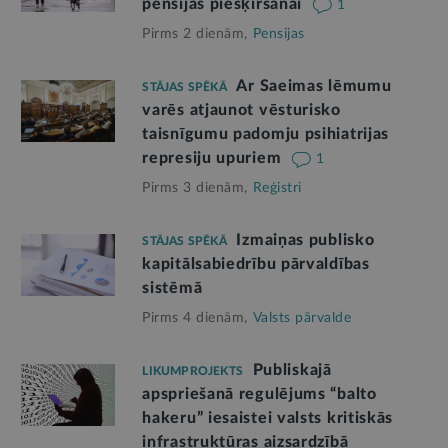
pensijas piešķiršanai
1
Pirms 2 dienām,
Pensijas
Ar Saeimas lēmumu
STĀJAS SPĒKĀ
varēs atjaunot vēsturisko
taisnīgumu padomju psihiatrijas
represiju upuriem
1
Pirms 3 dienām,
Reģistri
Izmaiņas publisko
STĀJAS SPĒKĀ
kapitālsabiedrību pārvaldības
sistēmā
Pirms 4 dienām,
Valsts pārvalde
Publiskajā
LIKUMPROJEKTS
apspriešanā regulējums “balto
hakeru” iesaistei valsts kritiskās
infrastruktūras aizsardzībā