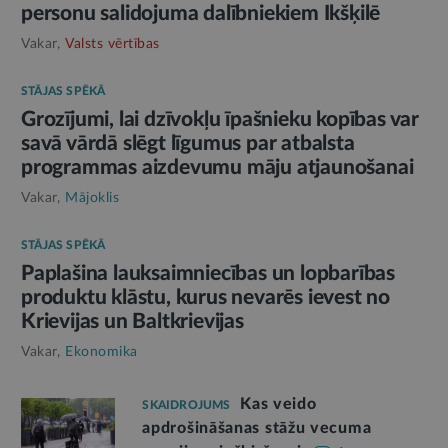
personu salidojuma dalībniekiem Ikšķilē
Vakar,
Valsts vērtības
STĀJAS SPĒKĀ
Grozījumi, lai dzīvokļu īpašnieku kopības var
savā vārdā slēgt līgumus par atbalsta
programmas aizdevumu māju atjaunošanai
Vakar,
Mājoklis
STĀJAS SPĒKĀ
Paplašina lauksaimniecības un lopbarības
produktu klāstu, kurus nevarēs ievest no
Krievijas un Baltkrievijas
Vakar,
Ekonomika
Kas veido
SKAIDROJUMS
apdrošināšanas stāžu vecuma