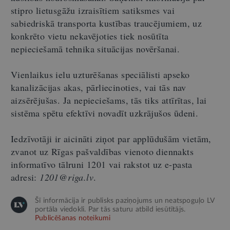
stipro lietusgāžu izraisītiem satiksmes vai
sabiedriskā transporta kustības traucējumiem, uz
konkrēto vietu nekavējoties tiek nosūtīta
nepieciešamā tehnika situācijas novēršanai.
Vienlaikus ielu uzturēšanas speciālisti apseko
kanalizācijas akas, pārliecinoties, vai tās nav
aizsērējušas. Ja nepieciešams, tās tiks attīrītas, lai
sistēma spētu efektīvi novadīt uzkrājušos ūdeni.
Iedzīvotāji ir aicināti ziņot par applūdušām vietām,
zvanot uz Rīgas pašvaldības vienoto diennakts
informatīvo tālruni 1201 vai rakstot uz e-pasta
adresi:
1201@riga.lv
.
Šī informācija ir publisks paziņojums un neatspoguļo LV
portāla viedokli. Par tās saturu atbild iesūtītājs.
Publicēšanas noteikumi