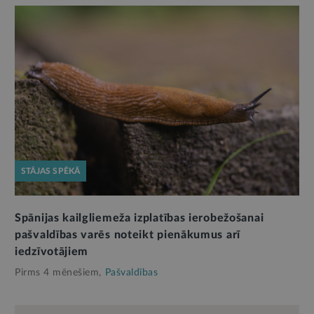
STĀJAS SPĒKĀ
Spānijas kailgliemeža izplatības ierobežošanai
pašvaldības varēs noteikt pienākumus arī
iedzīvotājiem
Pirms 4 mēnešiem,
Pašvaldības