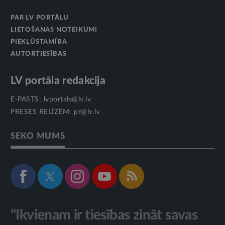
PAR LV PORTĀLU
LIETOŠANAS NOTEIKUMI
PIEKĻŪSTAMĪBA
AUTORTIESĪBAS
LV portāla redakcija
E-PASTS:
lvportals@lv.lv
PRESES RELĪZĒM:
pr@lv.lv
SEKO MUMS
"Ikvienam ir tiesības zināt savas