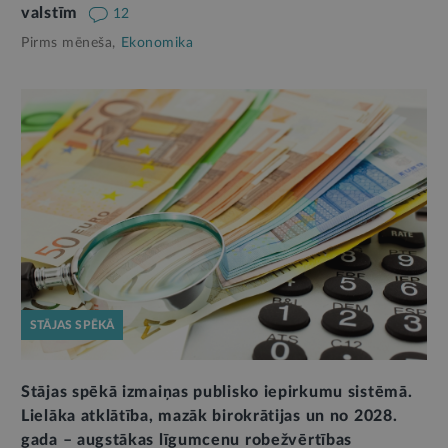
valstīm
12
Pirms mēneša,
Ekonomika
STĀJAS SPĒKĀ
Stājas spēkā izmaiņas publisko iepirkumu sistēmā.
Lielāka atklātība, mazāk birokrātijas un no 2028.
gada – augstākas līgumcenu robežvērtības