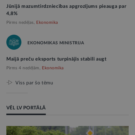
Jūnijā mazumtirdzniecības apgrozījums pieauga par
4,8%
Pirms nedēļas,
Ekonomika
EKONOMIKAS MINISTRIJA
Maijā preču eksports turpinājis stabili augt
Pirms 4 nedēļām,
Ekonomika
Viss par šo tēmu
VĒL LV PORTĀLĀ