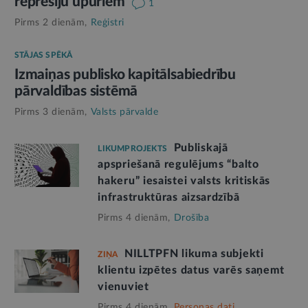
represiju upuriem
1
Pirms 2 dienām,
Reģistri
STĀJAS SPĒKĀ
Izmaiņas publisko kapitālsabiedrību
pārvaldības sistēmā
Pirms 3 dienām,
Valsts pārvalde
Publiskajā
LIKUMPROJEKTS
apspriešanā regulējums “balto
hakeru” iesaistei valsts kritiskās
infrastruktūras aizsardzībā
Pirms 4 dienām,
Drošība
NILLTPFN likuma subjekti
ZIŅA
klientu izpētes datus varēs saņemt
vienuviet
Pirms 4 dienām,
Personas dati