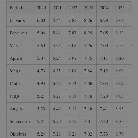
Periods
2020
2021
2022
2023
2024
2025
20
Janvāris
6.00
5.44
7.85
8.26
6.98
9.06
8.9
Februāris
5.96
5.64
7.87
8.25
7.05
9.23
8.9
Marts
5.69
5.93
8.06
7.76
7.09
9.18
9.5
Aprīlis
5.04
6.24
7.98
7.75
7.11
9.20
10.
Maijs
4.73
6.25
8.09
7.64
7.12
9.09
10.
Jūnijs
4.93
6.22
8.13
7.30
7.05
9.07
…
Jūlijs
5.21
6.27
8.18
7.18
7.20
9.03
…
Augusts
5.23
6.49
8.18
7.10
7.41
8.93
…
Septembris
5.21
6.70
8.15
7.01
7.60
8.83
…
Oktobris
5.24
7.28
8.21
7.02
7.73
8.79
…