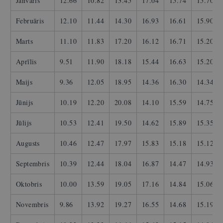
Janvāris
12.66
10.82
13.45
17.04
15.74
15.70
Februāris
12.10
11.44
14.30
16.93
16.61
15.90
Marts
11.10
11.83
17.20
16.12
16.71
15.20
Aprīlis
9.51
11.90
18.18
15.44
16.63
15.20
Maijs
9.36
12.05
18.95
14.36
16.30
14.34
Jūnijs
10.19
12.20
20.08
14.10
15.59
14.75
Jūlijs
10.53
12.41
19.50
14.62
15.89
15.35
Augusts
10.46
12.47
17.97
15.83
15.18
15.12
Septembris
10.39
12.44
18.04
16.87
14.47
14.93
Oktobris
10.00
13.59
19.05
17.16
14.84
15.06
Novembris
9.86
13.92
19.27
16.55
14.68
15.19