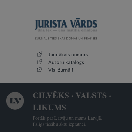
ŽURNĀLS TIESISKAI DOMAI UN PRAKSEI
Jaunākais numurs
Autoru katalogs
Visi žurnāli
CILVĒKS · VALSTS ·
LIKUMS
Portāls par Latviju un mums Latvijā.
Palīgs tiesību aktu izpratnei.