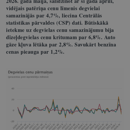
2026. gada maijā, salīdzinot ar šī gada aprīli,
vidējais patēriņa cenu līmenis degvielai
samazinājās par 4,7%, liecina Centrālās
statistikas pārvaldes (CSP) dati. Būtiskākā
ietekme uz degvielas cenu samazinājumu bija
dīzeļdegvielas cenu kritumam par 6,8%. Auto
gāze kļuva lētāka par 2,8%. Savukārt benzīna
cenas pieauga par 1,2%.