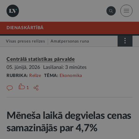
DIENASKĀRTĪBĀ
Visas preses relīzes
Amatpersonas runa
Atklātā vēstule
Relīze
Centrālā statistikas pārvalde
05. jūnijā, 2026
Lasīšanai: 3 minūtes
RUBRIKA:
Relīze
TĒMA:
Ekonomika
1
Mēneša laikā degvielas cenas
samazinājās par 4,7%