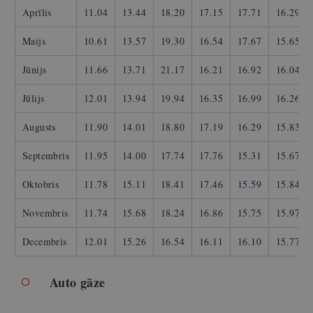
Aprīlis
11.04
13.44
18.20
17.15
17.71
16.29
Maijs
10.61
13.57
19.30
16.54
17.67
15.65
Jūnijs
11.66
13.71
21.17
16.21
16.92
16.04
Jūlijs
12.01
13.94
19.94
16.35
16.99
16.26
Augusts
11.90
14.01
18.80
17.19
16.29
15.83
Septembris
11.95
14.00
17.74
17.76
15.31
15.67
Oktobris
11.78
15.11
18.41
17.46
15.59
15.84
Novembris
11.74
15.68
18.24
16.86
15.75
15.97
Decembris
12.01
15.26
16.54
16.11
16.10
15.77
Auto gāze