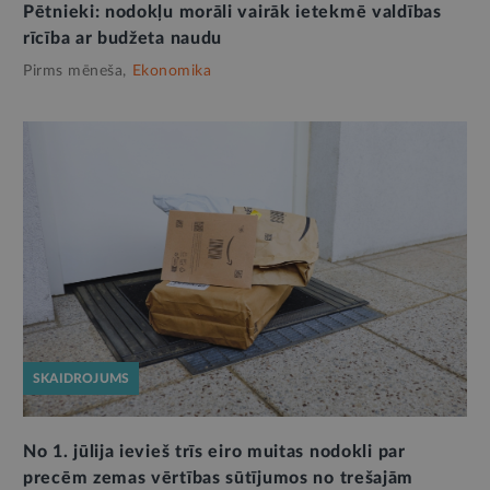
Pētnieki: nodokļu morāli vairāk ietekmē valdības
rīcība ar budžeta naudu
Pirms mēneša,
Ekonomika
SKAIDROJUMS
No 1. jūlija ievieš trīs eiro muitas nodokli par
precēm zemas vērtības sūtījumos no trešajām