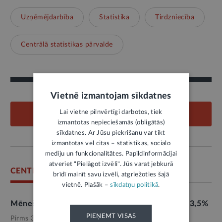
Uzņēmējdarbība
Statistika
Tirdzniecība
Centrālā statistikas pārvalde
Vietnē izmantojam sīkdatnes
Lai vietne pilnvērtīgi darbotos, tiek
PIEVIENOT KOMENTĀRU
izmantotas nepieciešamās (obligātās)
sīkdatnes. Ar Jūsu piekrišanu var tikt
izmantotas vēl citas – statistikas, sociālo
mediju un funkcionalitātes. Papildinformācijai
atveriet "Pielāgot izvēli". Jūs varat jebkurā
CENTRĀLĀ STATISTIKAS PĀRVALDE
brīdī mainīt savu izvēli, atgriežoties šajā
vietnē. Plašāk –
sīkdatņu politikā
.
Mēneša laikā degvielas cenas samazinājās par 3,5%
PIEŅEMT VISAS
Pirms 3 dienām,
Ekonomika