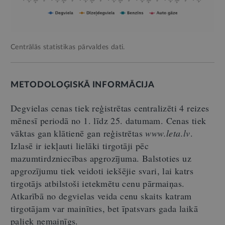
Centrālās statistikas pārvaldes dati.
METODOLOĢISKĀ INFORMĀCIJA
Degvielas cenas tiek reģistrētas centralizēti 4 reizes
mēnesī periodā no 1. līdz 25. datumam. Cenas tiek
vāktas gan klātienē gan reģistrētas
www.leta.lv
.
Izlasē ir iekļauti lielāki tirgotāji pēc
mazumtirdzniecības apgrozījuma. Balstoties uz
apgrozījumu tiek veidoti iekšējie svari, lai katrs
tirgotājs atbilstoši ietekmētu cenu pārmaiņas.
Atkarībā no degvielas veida cenu skaits katram
tirgotājam var mainīties, bet īpatsvars gada laikā
paliek nemainīgs.