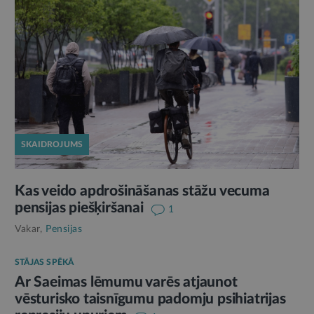
SKAIDROJUMS
Kas veido apdrošināšanas stāžu vecuma
pensijas piešķiršanai
1
Vakar,
Pensijas
STĀJAS SPĒKĀ
Ar Saeimas lēmumu varēs atjaunot
vēsturisko taisnīgumu padomju psihiatrijas