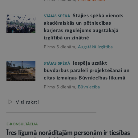
Stājies spēkā vienots
STĀJAS SPĒKĀ
akadēmiskās un pētniecības
karjeras regulējums augstākajā
izglītībā un zinātnē
Pirms 5 dienām,
Augstākā izglītība
Iespēja uzsākt
STĀJAS SPĒKĀ
būvdarbus paralēli projektēšanai un
citas izmaiņas Būvniecības likumā
Pirms 5 dienām,
Būvniecība
Visi raksti
E-KONSULTĀCIJA
Īres līgumā norādītajām personām ir tiesības