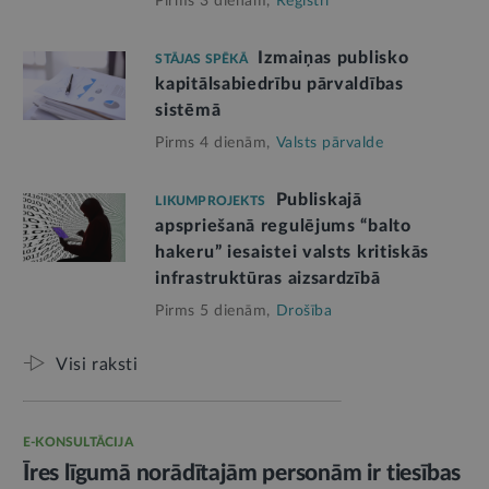
Pirms 3 dienām,
Reģistri
Izmaiņas publisko
STĀJAS SPĒKĀ
kapitālsabiedrību pārvaldības
sistēmā
Pirms 4 dienām,
Valsts pārvalde
Publiskajā
LIKUMPROJEKTS
apspriešanā regulējums “balto
hakeru” iesaistei valsts kritiskās
infrastruktūras aizsardzībā
Pirms 5 dienām,
Drošība
Visi raksti
E-KONSULTĀCIJA
Īres līgumā norādītajām personām ir tiesības