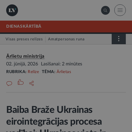
DIENASKĀRTĪBĀ
Visas preses relīzes
Amatpersonas runa
Atklātā vēstule
Relīze
Ārlietu ministrija
02. jūnijā, 2026
Lasīšanai: 2 minūtes
RUBRIKA:
Relīze
TĒMA:
Ārlietas
Baiba Braže Ukrainas
eirointegrācijas procesa