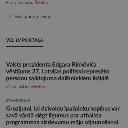
Pirms mēneša,
Ārlietas
Viss par šo tēmu
VĒL LV PORTĀLĀ
AMATPERSONAS RUNA
Valsts prezidenta Edgara Rinkēviča
vēstījums 27. Latvijas politiski represēto
personu salidojuma dalībniekiem Ikšķilē
Vakar,
Valsts vērtības
STĀJAS SPĒKĀ
Grozījumi, lai dzīvokļu īpašnieku kopības var
savā vārdā slēgt līgumus par atbalsta
programmas aizdevumu māju atjaunošanai