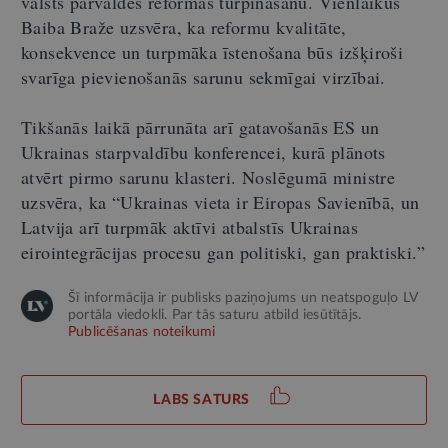
valsts pārvaldes reformas turpināšanu. Vienlaikus
Baiba Braže uzsvēra, ka reformu kvalitāte,
konsekvence un turpmāka īstenošana būs izšķiroši
svarīga pievienošanās sarunu sekmīgai virzībai.
Tikšanās laikā pārrunāta arī gatavošanās ES un
Ukrainas starpvaldību konferencei, kurā plānots
atvērt pirmo sarunu klasteri. Noslēgumā ministre
uzsvēra, ka “Ukrainas vieta ir Eiropas Savienībā, un
Latvija arī turpmāk aktīvi atbalstīs Ukrainas
eirointegrācijas procesu gan politiski, gan praktiski.”
Šī informācija ir publisks paziņojums un neatspoguļo LV
portāla viedokli. Par tās saturu atbild iesūtītājs.
Publicēšanas noteikumi
LABS SATURS