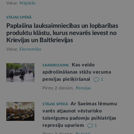
Vakar,
Mājoklis
STĀJAS SPĒKĀ
Paplašina lauksaimniecības un lopbarības
produktu klāstu, kurus nevarēs ievest no
Krievijas un Baltkrievijas
Vakar,
Ekonomika
Kas veido
SKAIDROJUMS
apdrošināšanas stāžu vecuma
pensijas piešķiršanai
1
Pirms 2 dienām,
Pensijas
Ar Saeimas lēmumu
STĀJAS SPĒKĀ
varēs atjaunot vēsturisko
taisnīgumu padomju psihiatrijas
represiju upuriem
1