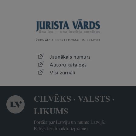
ŽURNĀLS TIESISKAI DOMAI UN PRAKSEI
Jaunākais numurs
Autoru katalogs
Visi žurnāli
CILVĒKS · VALSTS ·
LIKUMS
Portāls par Latviju un mums Latvijā.
Palīgs tiesību aktu izpratnei.