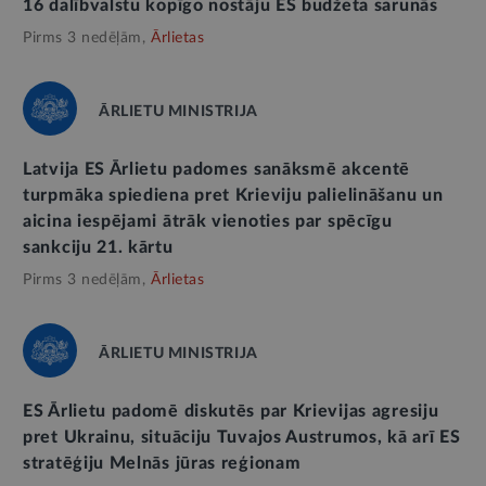
16 dalībvalstu kopīgo nostāju ES budžeta sarunās
Pirms 3 nedēļām,
Ārlietas
ĀRLIETU MINISTRIJA
Latvija ES Ārlietu padomes sanāksmē akcentē
turpmāka spiediena pret Krieviju palielināšanu un
aicina iespējami ātrāk vienoties par spēcīgu
sankciju 21. kārtu
Pirms 3 nedēļām,
Ārlietas
ĀRLIETU MINISTRIJA
ES Ārlietu padomē diskutēs par Krievijas agresiju
pret Ukrainu, situāciju Tuvajos Austrumos, kā arī ES
stratēģiju Melnās jūras reģionam