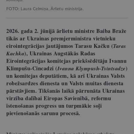
komisiju.
FOTO: Laura Celmiņa, Ārlietu ministrija.
2026. gada 2. jūnijā ārlietu ministre Baiba Braže
tikās ar Ukrainas premjerministra vietnieku
eirointegrācijas jautājumos Tarasu Kačku (
Taras
), Ukrainas Augstākās Radas
Kachka
Eirointegrācijas komitejas priekšsēdētāju Ivannu
Klimpušu-Cincadzi (
)
Ivanna Klympush-Tsintsadze
un komitejas deputātiem, kā arī Ukrainas Valsts
robežsardzes dienesta un Valsts muitas dienesta
pārstāvjiem. Tikšanās laikā pārrunāta Ukrainas
virzība dalībai Eiropas Savienībā, reformu
īstenošanas progress un turpmākie soļi
pievienošanās sarunu procesā.