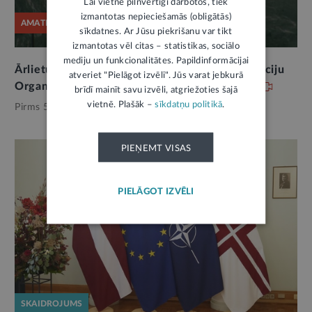
Lai vietne pilnvērtīgi darbotos, tiek
izmantotas nepieciešamās (obligātās)
AMATPERSONAS RUNA
sīkdatnes. Ar Jūsu piekrišanu var tikt
izmantotas vēl citas – statistikas, sociālo
mediju un funkcionalitātes. Papildinformācijai
Ārlietu ministres B. Bražes runa Apvienoto Nāciju
atveriet "Pielāgot izvēli". Jūs varat jebkurā
Organizācijas Ģenerālajā asamblejā Ņujorkā
brīdī mainīt savu izvēli, atgriežoties šajā
vietnē. Plašāk –
sīkdatņu politikā
.
Pirms 5 mēnešiem,
Ārlietas
PIEŅEMT VISAS
PIELĀGOT IZVĒLI
SKAIDROJUMS