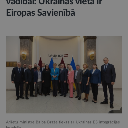
vadībai: Ukrainas vieta ir
Eiropas Savienībā
Ārlietu ministre Baiba Braže tiekas ar Ukrainas ES integrācijas