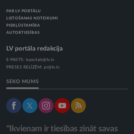
PAR LV PORTĀLU
LIETOŠANAS NOTEIKUMI
PIEKĻŪSTAMĪBA
AUTORTIESĪBAS
LV portāla redakcija
E-PASTS:
lvportals@lv.lv
PRESES RELĪZĒM:
pr@lv.lv
SEKO MUMS
"Ikvienam ir tiesības zināt savas