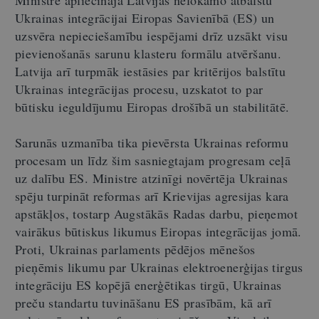
Ministre apliecināja Latvijas nelokāmo atbalstu
Ukrainas integrācijai Eiropas Savienībā (ES) un
uzsvēra nepieciešamību iespējami drīz uzsākt visu
pievienošanās sarunu klasteru formālu atvēršanu.
Latvija arī turpmāk iestāsies par kritērijos balstītu
Ukrainas integrācijas procesu, uzskatot to par
būtisku ieguldījumu Eiropas drošībā un stabilitātē.
Sarunās uzmanība tika pievērsta Ukrainas reformu
procesam un līdz šim sasniegtajam progresam ceļā
uz dalību ES. Ministre atzinīgi novērtēja Ukrainas
spēju turpināt reformas arī Krievijas agresijas kara
apstākļos, tostarp Augstākās Radas darbu, pieņemot
vairākus būtiskus likumus Eiropas integrācijas jomā.
Proti, Ukrainas parlaments pēdējos mēnešos
pieņēmis likumu par Ukrainas elektroenerģijas tirgus
integrāciju ES kopējā enerģētikas tirgū, Ukrainas
preču standartu tuvināšanu ES prasībām, kā arī