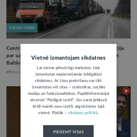
STĀJAS SPĒKĀ
Centrālā statistikas pārvalde publicēs informāciju
par uzņēmumiem, kas sadarbojas ar Krieviju un
Vietnē izmantojam sīkdatnes
Baltkrieviju
1
Lai vietne pilnvērtīgi darbotos, tiek
Pirms mēneša,
Ārlietas
izmantotas nepieciešamās (obligātās)
sīkdatnes. Ar Jūsu piekrišanu var tikt
izmantotas vēl citas – statistikas, sociālo
mediju un funkcionalitātes. Papildinformācijai
atveriet "Pielāgot izvēli". Jūs varat jebkurā
brīdī mainīt savu izvēli, atgriežoties šajā
vietnē. Plašāk –
sīkdatņu politikā
.
PIEŅEMT VISAS