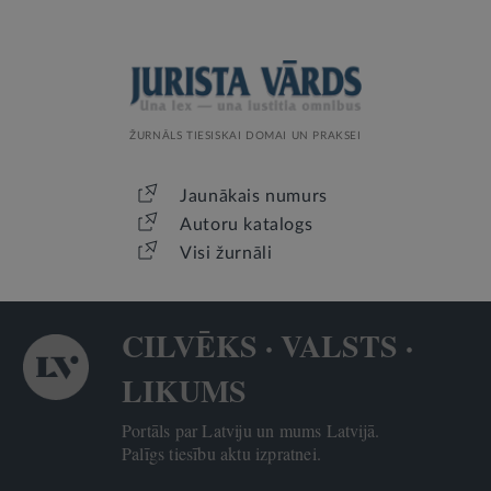
ŽURNĀLS TIESISKAI DOMAI UN PRAKSEI
Jaunākais numurs
Autoru katalogs
Visi žurnāli
CILVĒKS · VALSTS ·
LIKUMS
Portāls par Latviju un mums Latvijā.
Palīgs tiesību aktu izpratnei.