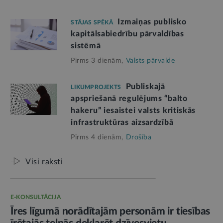
Izmaiņas publisko
STĀJAS SPĒKĀ
kapitālsabiedrību pārvaldības
sistēmā
Pirms 3 dienām,
Valsts pārvalde
Publiskajā
LIKUMPROJEKTS
apspriešanā regulējums “balto
hakeru” iesaistei valsts kritiskās
infrastruktūras aizsardzībā
Pirms 4 dienām,
Drošība
Visi raksti
E-KONSULTĀCIJA
Īres līgumā norādītajām personām ir tiesības