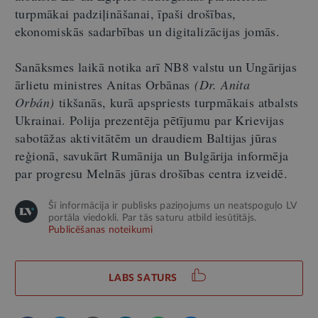
turpmākai padziļināšanai, īpaši drošības,
ekonomiskās sadarbības un digitalizācijas jomās.
Sanāksmes laikā notika arī NB8 valstu un Ungārijas
ārlietu ministres Anitas Orbānas
(
Dr. Anita
Orbán)
tikšanās, kurā apspriests turpmākais atbalsts
Ukrainai. Polija prezentēja pētījumu par Krievijas
sabotāžas aktivitātēm un draudiem Baltijas jūras
reģionā, savukārt Rumānija un Bulgārija informēja
par progresu Melnās jūras drošības centra izveidē.
Šī informācija ir publisks paziņojums un neatspoguļo LV
portāla viedokli. Par tās saturu atbild iesūtītājs.
Publicēšanas noteikumi
LABS SATURS