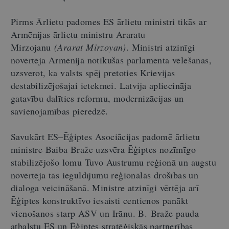
Pirms Ārlietu padomes ES ārlietu ministri tikās ar
Armēnijas ārlietu ministru Araratu
Mirzojanu
(
Ararat Mirzoyan
)
. Ministri atzinīgi
novērtēja Armēnijā notikušās parlamenta vēlēšanas,
uzsverot, ka valsts spēj pretoties Krievijas
destabilizējošajai ietekmei. Latvija apliecināja
gatavību dalīties reformu, modernizācijas un
savienojamības pieredzē.
Savukārt ES–Ēģiptes Asociācijas padomē ārlietu
ministre Baiba Braže uzsvēra Ēģiptes nozīmīgo
stabilizējošo lomu Tuvo Austrumu reģionā un augstu
novērtēja tās ieguldījumu reģionālās drošības un
dialoga veicināšanā. Ministre atzinīgi vērtēja arī
Ēģiptes konstruktīvo iesaisti centienos panākt
vienošanos starp ASV un Irānu. B. Braže pauda
atbalstu ES un Ēģiptes stratēģiskās partnerības