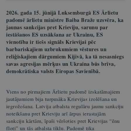
2026. gada 15. jūnijā Luksemburgā ES Ārlietu
padomē ārlietu ministre Baiba Braže uzsvēra, ka
jaunas sankcijas pret Krieviju, sarunu par
iestāšanos ES uzsākšana ar Ukrainu, ES
vienotība ir tiešs signāls Krievijai pēc
barbariskajiem uzbrukumiem vēstures un
reliģiskajiem dārgumiem Kijivā, ka tā nesasniegs
savas agresijas mērķus un Ukraina būs brīva,
demokrātiska valsts Eiropas Savienībā.
Viens no pirmajiem Ārlietu padomē izskatāmajiem
jautājumiem bija turpmāka Krievijas izolēšana un
iegrožošana. Latvija atbalsta regulāru jaunu sankciju
noteikšanu pret Krieviju arī ārpus ierastajām
sankciju kārtām, īpaši vēršoties pret Krievijas “ēnu
floti” un tās atbalsta tīklu. Padomē tika