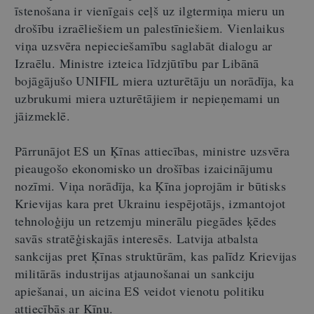
īstenošana ir vienīgais ceļš uz ilgtermiņa mieru un
drošību izraēliešiem un palestīniešiem. Vienlaikus
viņa uzsvēra nepieciešamību saglabāt dialogu ar
Izraēlu. Ministre izteica līdzjūtību par Libānā
bojāgājušo UNIFIL miera uzturētāju un norādīja, ka
uzbrukumi miera uzturētājiem ir nepieņemami un
jāizmeklē.
Pārrunājot ES un Ķīnas attiecības, ministre uzsvēra
pieaugošo ekonomisko un drošības izaicinājumu
nozīmi. Viņa norādīja, ka Ķīna joprojām ir būtisks
Krievijas kara pret Ukrainu iespējotājs, izmantojot
tehnoloģiju un retzemju minerālu piegādes ķēdes
savās stratēģiskajās interesēs. Latvija atbalsta
sankcijas pret Ķīnas struktūrām, kas palīdz Krievijas
militārās industrijas atjaunošanai un sankciju
apiešanai, un aicina ES veidot vienotu politiku
attiecībās ar Ķīnu.