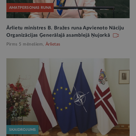
AMATPERSONAS RUNA
Ārlietu ministres B. Bražes runa Apvienoto Nāciju
Organizācijas Ģenerālajā asamblejā Ņujorkā
Pirms 5 mēnešiem,
Ārlietas
SKAIDROJUMS