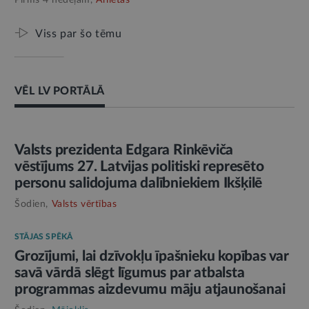
Pirms 4 nedēļām,
Ārlietas
Viss par šo tēmu
VĒL LV PORTĀLĀ
AMATPERSONAS RUNA
Valsts prezidenta Edgara Rinkēviča
vēstījums 27. Latvijas politiski represēto
personu salidojuma dalībniekiem Ikšķilē
Šodien,
Valsts vērtības
STĀJAS SPĒKĀ
Grozījumi, lai dzīvokļu īpašnieku kopības var
savā vārdā slēgt līgumus par atbalsta
programmas aizdevumu māju atjaunošanai