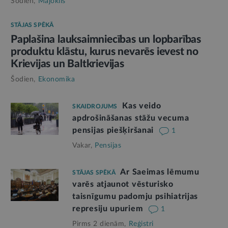
Šodien,
Mājoklis
STĀJAS SPĒKĀ
Paplašina lauksaimniecības un lopbarības
produktu klāstu, kurus nevarēs ievest no
Krievijas un Baltkrievijas
Šodien,
Ekonomika
Kas veido
SKAIDROJUMS
apdrošināšanas stāžu vecuma
pensijas piešķiršanai
1
Vakar,
Pensijas
Ar Saeimas lēmumu
STĀJAS SPĒKĀ
varēs atjaunot vēsturisko
taisnīgumu padomju psihiatrijas
represiju upuriem
1
Pirms 2 dienām,
Reģistri