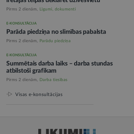
īrētajās telpās deklarēt dzīvesvietu
Pirms 2 dienām,
Līgumi, dokumenti
E-KONSULTĀCIJA
Parāda piedziņa no slimības pabalsta
Pirms 2 dienām,
Parādu piedziņa
E-KONSULTĀCIJA
Summētais darba laiks – darba stundas
atbilstoši grafikam
Pirms 2 dienām,
Darba tiesības
Visas e-konsultācijas