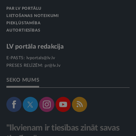
PAR LV PORTĀLU
LIETOŠANAS NOTEIKUMI
PIEKĻŪSTAMĪBA
AUTORTIESĪBAS
LV portāla redakcija
E-PASTS:
lvportals@lv.lv
PRESES RELĪZĒM:
pr@lv.lv
SEKO MUMS
"Ikvienam ir tiesības zināt savas