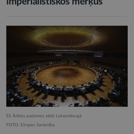
imperiālistiskos mērķus
ES Ārlietu padomes sēdē Luksemburgā
FOTO: Eiropas Savienība