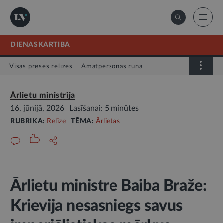
DIENASKĀRTĪBĀ
Visas preses relīzes
Amatpersonas runa
Atklātā vēstule
Relīze
Ārlietu ministrija
16. jūnijā, 2026
Lasīšanai: 5 minūtes
RUBRIKA:
Relīze
TĒMA:
Ārlietas
Ārlietu ministre Baiba Braže:
Krievija nesasniegs savus