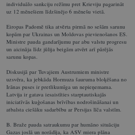
individuālo sankciju režīmu pret Krieviju pagarināt
uz 12 mēnešiem līdzšinējo 6 mēnešu vietā.
Eiropas Padomē tika atvērta pirmā no sešām sarunu
kopām par Ukrainas un Moldovas pievienošanos ES.
Ministre pauda gandarījumu par abu valstu progresu
un aicināja līdz jūlija beigām atvērt arī pārējās
sarunu kopas.
Diskusijā par Tuvajiem Austrumiem ministre
uzsvēra, ka jebkāda Hormuza šauruma bloķēšana no
Irānas puses ir pretlikumīga un nepieņemama.
Latvija ir gatava iesaistīties starptautiskajās
iniciatīvās kuģošanas brīvības nodrošināšanai un
atbalsta ciešāku sadarbību ar Persijas līča valstīm.
B. Braže pauda satraukumu par humāno situāciju
Gazas joslā un norādīja, ka ASV miera plāna