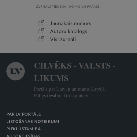
ŽURNĀLS TIESISKAI DOMAI UN PRAKSEI
Jaunākais numurs
Autoru katalogs
Visi žurnāli
CILVĒKS · VALSTS ·
LIKUMS
Portāls par Latviju un mums Latvijā.
Palīgs tiesību aktu izpratnei.
PAR LV PORTĀLU
LIETOŠANAS NOTEIKUMI
PIEKĻŪSTAMĪBA
AUTORTIESĪBAS