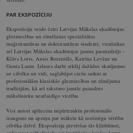
PAR EKSPOZĪCIJU
Ekspozīciju veido četri Latvijas Mākslas akadēmijas
glezniecības un zīmēšanas specialitātes
maģistrantūras un doktorantūras studenti, vienlaikus
arī Latvijas Mākslas akadēmijas jaunie pasniedzēji –
Klāvs Loris, Ansis Rozentāls, Katrīna Levāne un
Gunta Lante. Izlases darbi atklāj dažādus skatījumus
uz cilvēku un vidi, saglabājot ciešu saikni ar
profesionālām klasiskās glezniecības un zīmējuma
tradīcijām, kā arī raksturo jaunās paaudzes
mākslinieku neatlaidīgo virzību.
Visi autori apliecina nepārtrauktu profesionālo
izaugsmi un apziņu par mākslu kā nozīmīgu vērtību
cilvēka dzīvē. Ekspozīcija pievēršas tās klātbūtnei,
apliecinot mākslinieka un institūcijas kopīgu lomu