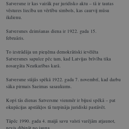
Satversme ir kas vairāk par juridisko aktu – tā ir tautas
vēstures liecība un vērtību simbols, kas caurvij mūsu
ikdienu.
Satversmes dzimšanas diena ir 1922. gada 15.
februāris.
To izstrādāja un pieņēma demokrātiski ievēlēta
Satversmes sapulce pēc tam, kad Latvijas brīvība tika
nosargāta Neatkarības karā.
Satversme stājās spēkā 1922. gada 7. novembrī, kad darbu
sāka pirmais Saeimas sasaukums.
Kopš tās dienas Satversme vienmēr ir bijusi spēkā – pat
okupācijas apstākļos tā turpināja juridiski pastāvēt.
Tāpēc 1990. gada 4. maijā savu valsti varējām atjaunot,
nevis dibināt no jauna.