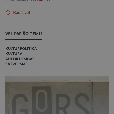
Pirms mēneša,
Pašvaldības
Rādīt vēl
VĒL PAR ŠO TĒMU
KULTŪRPOLITIKA
KULTŪRA
AUTORTIESĪBAS
SATVERSME