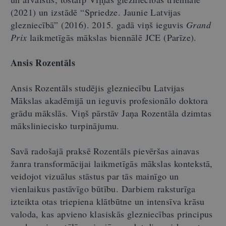
(2021) un izstādē “Spriedze. Jaunie Latvijas
glezniecībā” (2016). 2015. gadā viņš ieguvis
Grand
Prix
laikmetīgās mākslas biennālē JCE (Parīze).
Ansis Rozentāls
Ansis Rozentāls studējis glezniecību Latvijas
Mākslas akadēmijā un ieguvis profesionālo doktora
grādu mākslās. Viņš pārstāv Jaņa Rozentāla dzimtas
māksliniecisko turpinājumu.
Savā radošajā praksē Rozentāls pievēršas ainavas
žanra transformācijai laikmetīgās mākslas kontekstā,
veidojot vizuālus stāstus par tās mainīgo un
vienlaikus pastāvīgo būtību. Darbiem raksturīga
izteikta otas triepiena klātbūtne un intensīva krāsu
valoda, kas apvieno klasiskās glezniecības principus