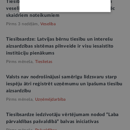
Tiesībsardze: augsta tolerance pret pateicībām
veselības aprūpē liecina par nepieciešamību pēc
skaidriem noteikumiem
Pirms 3 nedēļām,
Veselība
Tiesībsardze: Latvijas bērnu tiesību un interešu
aizsardzības sistēmas pilnveide ir visu iesaistīto
institūciju pienākums
Pirms mēneša,
Tieslietas
Valsts nav nodrošinājusi samērīgu līdzsvaru starp
iespēju ātri reģistrēt uzņēmumu un īpašuma tiesību
aizsardzību
Pirms mēneša,
Uzņēmējdarbība
Tiesībsardze iedzīvotāju vērtējumam nodod “Laba
pārvaldības pašvaldībā” balvas iniciatīvas