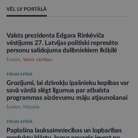
VĒL LV PORTĀLĀ
AMATPERSONAS RUNA
Valsts prezidenta Edgara Rinkēviča
vēstījums 27. Latvijas politiski represēto
personu salidojuma dalībniekiem Ikšķilē
Šodien,
Valsts vērtības
STĀJAS SPĒKĀ
Grozījumi, lai dzīvokļu īpašnieku kopības var
savā vārdā slēgt līgumus par atbalsta
programmas aizdevumu māju atjaunošanai
Šodien,
Mājoklis
STĀJAS SPĒKĀ
Paplašina lauksaimniecības un lopbarības
produktu klāstu, kurus nevarēs ievest no