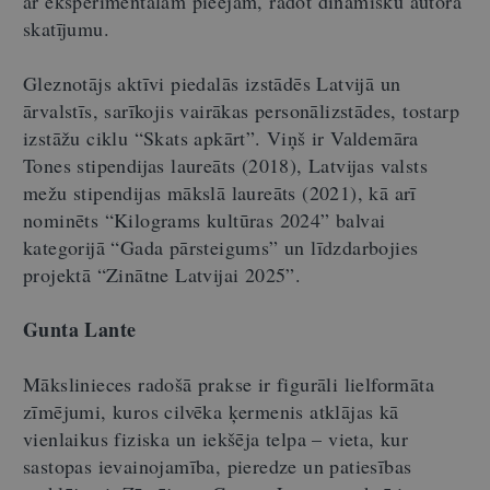
ar eksperimentālām pieejām, radot dinamisku autora
skatījumu.
Gleznotājs aktīvi piedalās izstādēs Latvijā un
ārvalstīs, sarīkojis vairākas personālizstādes, tostarp
izstāžu ciklu “Skats apkārt”. Viņš ir Valdemāra
Tones stipendijas laureāts (2018), Latvijas valsts
mežu stipendijas mākslā laureāts (2021), kā arī
nominēts “Kilograms kultūras 2024” balvai
kategorijā “Gada pārsteigums” un līdzdarbojies
projektā “Zinātne Latvijai 2025”.
Gunta Lante
Mākslinieces radošā prakse ir figurāli lielformāta
zīmējumi, kuros cilvēka ķermenis atklājas kā
vienlaikus fiziska un iekšēja telpa – vieta, kur
sastopas ievainojamība, pieredze un patiesības