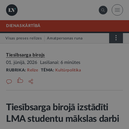
DIENASKĀRTĪBĀ
Visas preses relīzes
Amatpersonas runa
Atklātā vēstule
Relīze
Tiesībsarga birojs
01. jūnijā, 2026
Lasīšanai: 6 minūtes
RUBRIKA:
Relīze
TĒMA:
Kultūrpolitika
Tiesībsarga birojā izstādīti
LMA studentu mākslas darbi