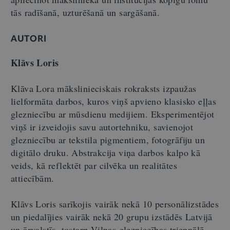
tās radīšanā, uzturēšanā un sargāšanā.
AUTORI
Klāvs Loris
Klāva Lora mākslinieciskais rokraksts izpaužas
lielformāta darbos, kuros viņš apvieno klasisko eļļas
glezniecību ar mūsdienu medijiem. Eksperimentējot
viņš ir izveidojis savu autortehniku, savienojot
glezniecību ar tekstila pigmentiem, fotogrāfiju un
digitālo druku. Abstrakcija viņa darbos kalpo kā
veids, kā reflektēt par cilvēka un realitātes
attiecībām.
Klāvs Loris sarīkojis vairāk nekā 10 personālizstādes
un piedalījies vairāk nekā 20 grupu izstādēs Latvijā
un ārvalstīs, tostarp Viļņas glezniecības triennālē