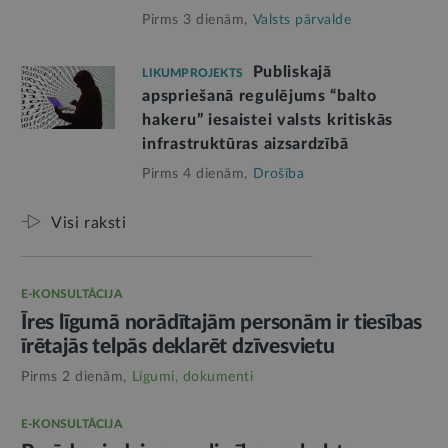
Pirms 3 dienām,
Valsts pārvalde
Publiskajā
LIKUMPROJEKTS
apspriešanā regulējums “balto
hakeru” iesaistei valsts kritiskās
infrastruktūras aizsardzībā
Pirms 4 dienām,
Drošība
Visi raksti
E-KONSULTĀCIJA
Īres līgumā norādītajām personām ir tiesības
īrētajās telpās deklarēt dzīvesvietu
Pirms 2 dienām,
Līgumi, dokumenti
E-KONSULTĀCIJA