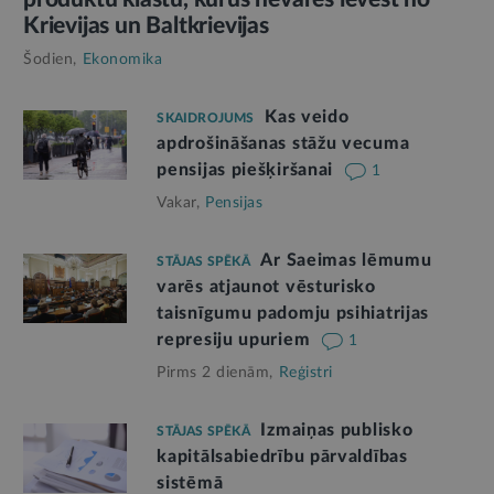
Krievijas un Baltkrievijas
Šodien,
Ekonomika
Kas veido
SKAIDROJUMS
apdrošināšanas stāžu vecuma
pensijas piešķiršanai
1
Vakar,
Pensijas
Ar Saeimas lēmumu
STĀJAS SPĒKĀ
varēs atjaunot vēsturisko
taisnīgumu padomju psihiatrijas
represiju upuriem
1
Pirms 2 dienām,
Reģistri
Izmaiņas publisko
STĀJAS SPĒKĀ
kapitālsabiedrību pārvaldības
sistēmā