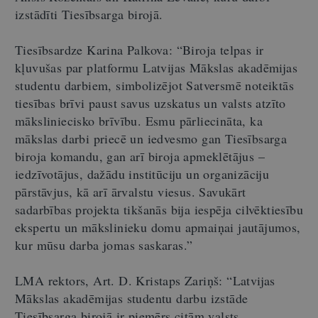
izstādīti Tiesībsarga birojā.
Tiesībsardze Karina Palkova:
“
Biroja telpas ir
kļuvušas par platformu Latvijas Mākslas akadēmijas
studentu darbiem, simbolizējot Satversmē noteiktās
tiesības brīvi paust savus uzskatus un valsts atzīto
māksliniecisko brīvību. Esmu pārliecināta, ka
mākslas darbi priecē un iedvesmo gan Tiesībsarga
biroja komandu, gan arī biroja apmeklētājus –
iedzīvotājus, dažādu institūciju un organizāciju
pārstāvjus, kā arī ārvalstu viesus. Savukārt
sadarbības projekta tikšanās bija iespēja cilvēktiesību
ekspertu un mākslinieku domu apmaiņai jautājumos,
kur mūsu darba jomas saskaras.
”
LMA rektors, Art. D. Kristaps Zariņš:
“
Latvijas
Mākslas akadēmijas studentu darbu izstāde
Tiesībsarga birojā ir piemērs citām valsts