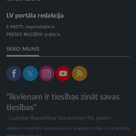
LV portāla redakcija
E-PASTS:
lvportals@lv.lv
PRESES RELĪZĒM:
pr@lv.lv
SEKO MUMS
"Ikvienam ir tiesības zināt savas
tiesības"
/Latvijas Republikas Satversmes 90. pants/
Jebkura materiāla izmantošana ir iespējama tikai ar LV portāla