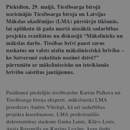
Piektdien, 29. maijā, Tiesībsarga birojā
norisinājās Tiesībsarga biroja un Latvijas
Mākslas akadēmijas (LMA) pārstāvju tikšanās,
lai aplūkotu šā gada martā aizsāktā sadarbības
projekta rezultātus un diskusijā
“
Mākslinieks un
mākslas darbs. Tiesības brīvi paust savus
uzskatus un valsts atzīta mākslinieciskā brīvība –
ko Satversmē rakstītais nozīmē dzīvē?
”
pārrunātu ar māksliniecisko un izteikšanās
brīvību saistītus jautājumus.
Pasākumā piedalījās tiesībsardze Karina Palkova un
Tiesībsarga biroja eksperti, mākslinieki LMA
prorektors Andris Vītoliņš, kā arī sadarbības
projekta koordinatore, LMA profesionālās
doktorantūras studente Gunta Lante, Klāvs Loris,
Ansis Rozentāls un Katrīna Levāne, kuru darbi