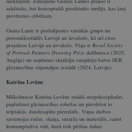
meklējumi. Zīmējums Guntas Lantes praksē ir
askētisks, bet konceptuāli piesātināts medijs, kas ļauj
pievērsties cilvēkam.
Gunta Lante ir piedalījusies vairākās grupu un
personālizstādēs Latvijā un ārvalstīs, kā arī citos
projektos Latvijā un ārvalstīs. Viņa ir
Royal Society
of Portrait Painters Drawing Prize
dalībniece (2025,
Anglija) un saņēmusi skatītāju simpātiju balvu SEB
glezniecības stipendijas izstādē (2024, Latvija).
Katrīna Levāne
Māksliniece Katrīna Levāne strādā starpdisciplināri,
paplašinot glezniecības robežas un pārvēršot to
telpiskās, daudzsajūtu pieredzēs. Viņas darbos
savienojas redze, skaņa, smarža un materiāls, radot
kontemplatīvu vidi, kurā tiek pētītas dabas