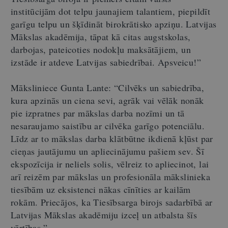
institūcijām dot telpu jaunajiem talantiem, piepildīt
garīgu telpu un šķīdināt birokrātisko apziņu. Latvijas
Mākslas akadēmija, tāpat kā citas augstskolas,
darbojas, pateicoties nodokļu maksātājiem, un
izstāde ir atdeve Latvijas sabiedrībai. Apsveicu!
”
Māksliniece Gunta Lante:
“
Cilvēks un sabiedrība,
kura apzinās un ciena sevi, agrāk vai vēlāk nonāk
pie izpratnes par mākslas darba nozīmi un tā
nesaraujamo saistību ar cilvēka garīgo potenciālu.
Līdz ar to mākslas darba klātbūtne ikdienā kļūst par
cieņas jautājumu un apliecinājumu pašiem sev. Šī
ekspozīcija ir neliels solis, vēlreiz to apliecinot, lai
arī reizēm par mākslas un profesionāla mākslinieka
tiesībām uz eksistenci nākas cīnīties ar kailām
rokām. Priecājos, ka Tiesībsarga birojs sadarbībā ar
Latvijas Mākslas akadēmiju izceļ un atbalsta šīs
vērtības.
”