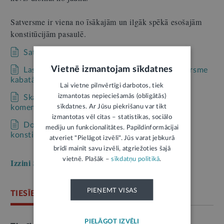
Satversme ir viena no īsākajām un ilgāk spēkā esošajām
konstitūcijām pasaulē.
Satversme ir ērti pieejama
Likumi.lv
.
Vietnē izmantojam sīkdatnes
Lasi un dalies ar grāmatas jauniešiem “Satversme
kabatā” e-versiju!
Lai vietne pilnvērtīgi darbotos, tiek
izmantotas nepieciešamās (obligātās)
Skaties filmu “Atver Satversmi” ar ekspertu
sīkdatnes. Ar Jūsu piekrišanu var tikt
komentāriem!
izmantotas vēl citas – statistikas, sociālo
Domā par Satversmi: 51 eseja par Latvijas
mediju un funkcionalitātes. Papildinformācijai
konstitūciju žurnālā “Jurista Vārds”!
atveriet "Pielāgot izvēli". Jūs varat jebkurā
brīdī mainīt savu izvēli, atgriežoties šajā
vietnē. Plašāk –
sīkdatņu politikā
.
Izzini Satversmi soli pa solim →
PIEŅEMT VISAS
TIESĪBSARGA BIROJS
PIELĀGOT IZVĒLI