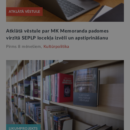
ATKLĀTĀ VĒSTULE
Atklātā vēstule par MK Memoranda padomes
virzītā SEPLP locekļa izvēli un apstiprināšanu
Pirms 8 mēnešiem,
Kultūrpolitika
LIKUMPROJEKTS