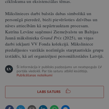
cikliskuma un eksistenciālas tēmas.
Mākslinieces darbi balstās dabas simbolikā un
personīgā pieredzē, bieži pievēršoties dzīvības un
nāves attiecībām kā nepārtrauktam procesam.
Katrīna Levāne saņēmusi Ziemeļvalstu un Baltijas
Jaunā mākslinieka
Grand Prix
(2025), un viņas
darbi iekļauti VV Fonda kolekcijā. Māksliniece
piedalījusies vairākās nozīmīgās starptautiskās grupu
izstādēs, kā arī organizējusi personālizstādes Latvijā.
Šī informācija ir publisks paziņojums un neatspoguļo LV
portāla viedokli. Par tās saturu atbild iesūtītājs.
Publicēšanas noteikumi
LABS SATURS