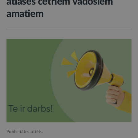
atlases četriem vadošiem
amatiem
Publicitātes attēls.