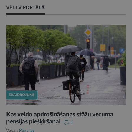
VĒL LV PORTĀLĀ
SKAIDROJUMS
Kas veido apdrošināšanas stāžu vecuma
pensijas piešķiršanai
1
Vakar,
Pensijas