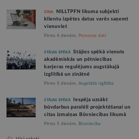
NILLTPFN likuma subjekti
ZIŅA
klientu izpētes datus varēs saņemt
vienuviet
Pirms 4 dienām,
Personas dati
Stājies spēkā vienots
STĀJAS SPĒKĀ
akadēmiskās un pētniecības
karjeras regulējums augstākajā
izglītībā un zinātnē
Pirms 5 dienām,
Augstākā izglītība
Iespēja uzsākt
STĀJAS SPĒKĀ
būvdarbus paralēli projektēšanai un
citas izmaiņas Būvniecības likumā
Pirms 5 dienām,
Būvniecība
Visi raksti