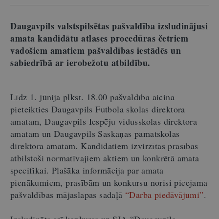
Daugavpils valstspilsētas pašvaldība izsludinājusi
amata kandidātu atlases procedūras četriem
vadošiem amatiem pašvaldības iestādēs un
sabiedrībā ar ierobežotu atbildību.
Līdz 1. jūnija plkst. 18.00 pašvaldība aicina
pieteikties Daugavpils Futbola skolas direktora
amatam, Daugavpils Iespēju vidusskolas direktora
amatam un Daugavpils Saskaņas pamatskolas
direktora amatam. Kandidātiem izvirzītas prasības
atbilstoši normatīvajiem aktiem un konkrētā amata
specifikai. Plašāka informācija par amata
pienākumiem, prasībām un konkursu norisi pieejama
pašvaldības mājaslapas sadaļā
“Darba piedāvājumi”
.
Izsludināts arī konkurss uz SIA “Daugavpils