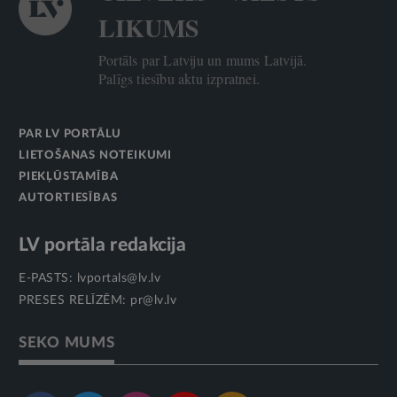
LIKUMS
Portāls par Latviju un mums Latvijā.
Palīgs tiesību aktu izpratnei.
PAR LV PORTĀLU
LIETOŠANAS NOTEIKUMI
PIEKĻŪSTAMĪBA
AUTORTIESĪBAS
LV portāla redakcija
E-PASTS:
lvportals@lv.lv
PRESES RELĪZĒM:
pr@lv.lv
SEKO MUMS