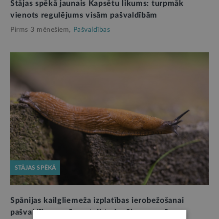
Stājas spēkā jaunais Kapsētu likums: turpmāk
vienots regulējums visām pašvaldībām
Pirms 3 mēnešiem,
Pašvaldības
STĀJAS SPĒKĀ
Spānijas kailgliemeža izplatības ierobežošanai
pašvaldības varēs noteikt pienākumus arī