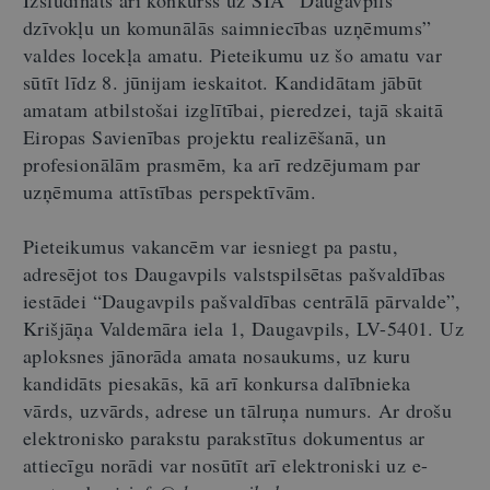
dzīvokļu un komunālās saimniecības uzņēmums”
valdes locekļa amatu. Pieteikumu uz šo amatu var
sūtīt līdz 8. jūnijam ieskaitot. Kandidātam jābūt
amatam atbilstošai izglītībai, pieredzei, tajā skaitā
Eiropas Savienības projektu realizēšanā, un
profesionālām prasmēm, ka arī redzējumam par
uzņēmuma attīstības perspektīvām.
Pieteikumus vakancēm var iesniegt pa pastu,
adresējot tos Daugavpils valstspilsētas pašvaldības
iestādei “Daugavpils pašvaldības centrālā pārvalde”,
Krišjāņa Valdemāra iela 1, Daugavpils, LV-5401. Uz
aploksnes jānorāda amata nosaukums, uz kuru
kandidāts piesakās, kā arī konkursa dalībnieka
vārds, uzvārds, adrese un tālruņa numurs. Ar drošu
elektronisko parakstu parakstītus dokumentus ar
attiecīgu norādi var nosūtīt arī elektroniski uz e-