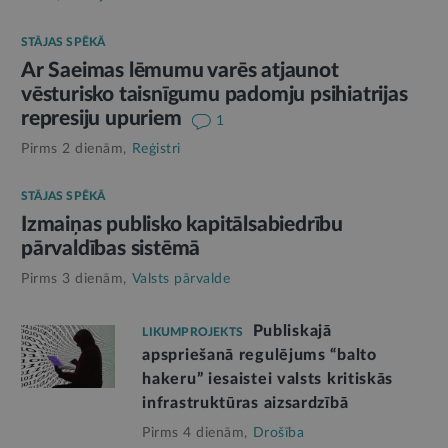
STĀJAS SPĒKĀ
Ar Saeimas lēmumu varēs atjaunot
vēsturisko taisnīgumu padomju psihiatrijas
represiju upuriem
1
Pirms 2 dienām,
Reģistri
STĀJAS SPĒKĀ
Izmaiņas publisko kapitālsabiedrību
pārvaldības sistēmā
Pirms 3 dienām,
Valsts pārvalde
Publiskajā
LIKUMPROJEKTS
apspriešanā regulējums “balto
hakeru” iesaistei valsts kritiskās
infrastruktūras aizsardzībā
Pirms 4 dienām,
Drošība