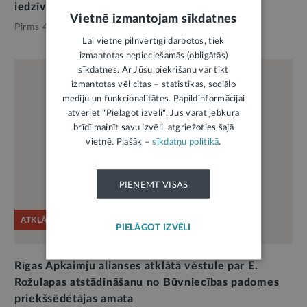
iedzīvotājiem
Vietnē izmantojam sīkdatnes
Pirms 4 mēnešiem,
Pašvaldības
Lai vietne pilnvērtīgi darbotos, tiek
izmantotas nepieciešamās (obligātās)
sīkdatnes. Ar Jūsu piekrišanu var tikt
izmantotas vēl citas – statistikas, sociālo
mediju un funkcionalitātes. Papildinformācijai
atveriet "Pielāgot izvēli". Jūs varat jebkurā
brīdī mainīt savu izvēli, atgriežoties šajā
vietnē. Plašāk –
sīkdatņu politikā
.
PIEŅEMT VISAS
ATKLĀTĀ VĒSTULE
PIELĀGOT IZVĒLI
Rīgas Apkaimju alianses atklātā vēstule par E.
Rožulapas atstādināšanu no Būvniecības padomes
priekšsēdētājas amata