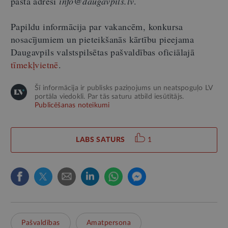
pasta adresi
info@daugavpils.lv
.
Papildu informācija par vakancēm, konkursa
nosacījumiem un pieteikšanās kārtību pieejama
Daugavpils valstspilsētas pašvaldības oficiālajā
tīmekļvietnē
.
Šī informācija ir publisks paziņojums un neatspoguļo LV
portāla viedokli. Par tās saturu atbild iesūtītājs.
Publicēšanas noteikumi
LABS SATURS
1
Pašvaldības
Amatpersona