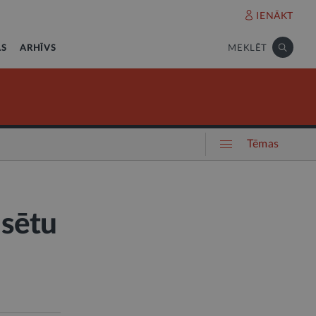
IENĀKT
AS
ARHĪVS
MEKLĒT
Tēmas
lsētu