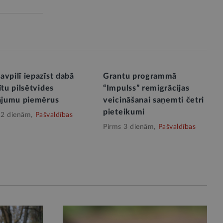
vpilī iepazīst dabā
Grantu programmā
ītu pilsētvides
“Impulss” remigrācijas
nājumu piemērus
veicināšanai saņemti četri
pieteikumi
 2 dienām,
Pašvaldības
Pirms 3 dienām,
Pašvaldības