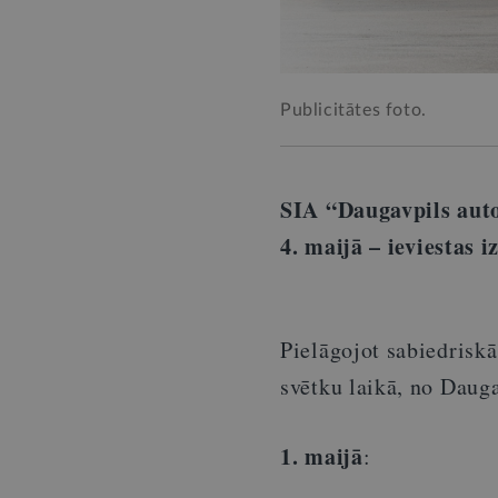
Publicitātes foto.
SIA “Daugavpils auto
4. maijā
–
ieviestas i
Pielāgojot sabiedriskā
svētku laikā, no Dauga
1. maijā
: