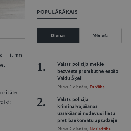
POPULĀRĀKAIS
Dienas
Mēneša
ās
–
1. un
1.
s.
Valsts policija meklē
bezvēsts prombūtnē esošo
Valdu Šķēli
Pirms 2 dienām,
Drošība
nsitātei
2.
Valsts policija
eisi:
kriminālvajāšanas
uzsākšanai nodevusi lietu
pret bankomātu apzadzēju
Pirms 2 dienām,
Noziedzība