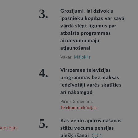
3.
Grozījumi, lai dzīvokļu
īpašnieku kopības var savā
vārdā slēgt līgumus par
atbalsta programmas
aizdevumu māju
atjaunošanai
Vakar,
Mājoklis
4.
Virszemes televīzijas
programmas bez maksas
iedzīvotāji varēs skatīties
arī nākamgad
Pirms 3 dienām,
Telekomunikācijas
5.
Kas veido apdrošināšanas
vietējās
stāžu vecuma pensijas
piešķiršanai
1