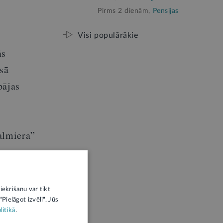
Pirms 2 dienām,
Pensijas
Visi populārākie
ās
sā
pājas
almiera”
su
iekrišanu var tikt
 portāla
Pielāgot izvēli". Jūs
litikā
.