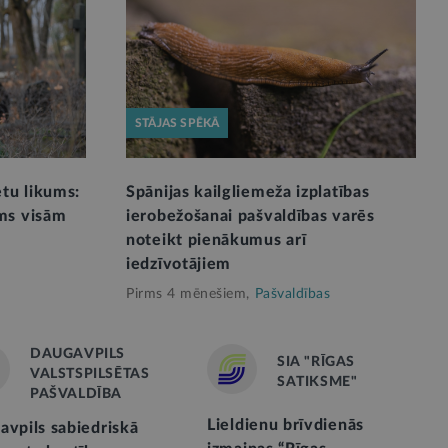
STĀJAS SPĒKĀ
ētu likums:
Spānijas kailgliemeža izplatības
ms visām
ierobežošanai pašvaldības varēs
noteikt pienākumus arī
iedzīvotājiem
Pirms 4 mēnešiem,
Pašvaldības
DAUGAVPILS
SIA "RĪGAS
VALSTSPILSĒTAS
SATIKSME"
PAŠVALDĪBA
Lieldienu brīvdienās
avpils sabiedriskā