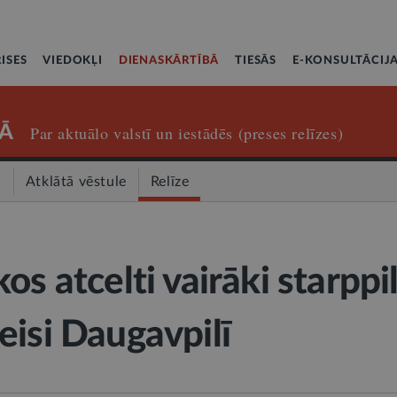
ISES
VIEDOKĻI
DIENASKĀRTĪBĀ
TIESĀS
E-KONSULTĀCIJ
Ā
Par aktuālo valstī un iestādēs (preses relīzes)
a
Atklātā vēstule
Relīze
os atcelti vairāki starppi
eisi Daugavpilī