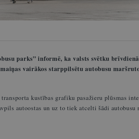
busu parks” informē, ka valsts svētku brīvdien
zmaiņas vairākos starppilsētu autobusu maršruto
 transporta kustības grafiku pasažieru plūsmas inte
vpils autoostas un uz to tiek atcelti šādi autobusu r