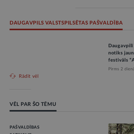
DAUGAVPILS VALSTSPILSĒTAS PAŠVALDĪBA
Daugavpilī
notiks jau
festivāls “
Pirms 2 dien
Rādīt vēl
VĒL PAR ŠO TĒMU
PAŠVALDĪBAS