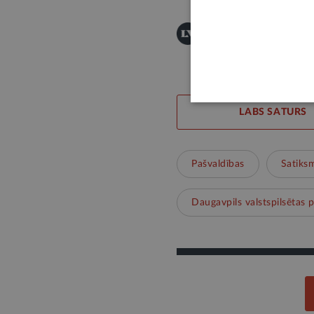
Šī informācija ir publis
Publicēšanas noteikumi
LABS SATURS
Pašvaldības
Satiks
Daugavpils valstspilsētas 