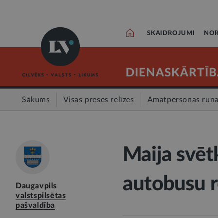
SKAIDROJUMI
NOR
DIENASKĀRTĪB
Sākums
Visas preses relīzes
Amatpersonas run
Maija svētk
autobusu r
Daugavpils
valstspilsētas
pašvaldība