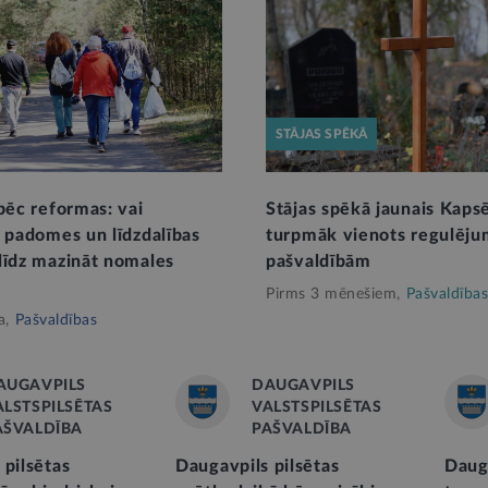
STĀJAS SPĒKĀ
pēc reformas: vai
Stājas spēkā jaunais Kaps
u padomes un līdzdalības
turpmāk vienots regulēju
līdz mazināt nomales
pašvaldībām
Pirms 3 mēnešiem,
Pašvaldības
a,
Pašvaldības
AUGAVPILS
DAUGAVPILS
ALSTSPILSĒTAS
VALSTSPILSĒTAS
AŠVALDĪBA
PAŠVALDĪBA
 pilsētas
Daugavpils pilsētas
Daug