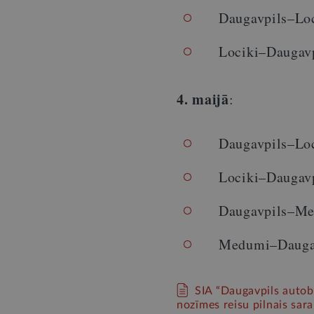
Daugavpils–Loci
Lociki–Daugavpi
4. maijā
:
Daugavpils–Loci
Lociki–Daugavpi
Daugavpils–Med
Medumi–Daugavp
SIA “Daugavpils autobu
nozīmes reisu pilnais sara