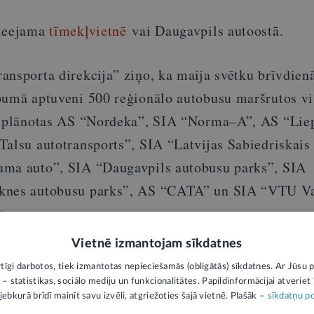
pieejama
tīmekļvietnē
vai Daugavpils autoostā.
ansporta direkcija” ziņo, ka maija svētku brīvdien
pumā aptuveni 500 reģionālo autobusu maršrutos vi
ek plānotas AS “Nordeka”, SIA “Norma–A”, AS “Lie
Talsu autotransports”, SIA “Latvijas Sabiedriskais
ma auto”, SIA “Daugavpils autobusu parks”, SIA
knes autobusu parks”, AS “CATA” un SIA “VTU V
tos.
Vietnē izmantojam sīkdatnes
aicinām pasažierus laikus pārbaudīt aktuālo autobu
rtīgi darbotos, tiek izmantotas nepieciešamās (obligātās) sīkdatnes. Ar Jūsu p
aslapā
www.atd.lv
, sadaļā
“Kustības saraksti”
”, vai
 – statistikas, sociālo mediju un funkcionalitātes. Papildinformācijai atveriet "
jebkurā brīdī mainīt savu izvēli, atgriežoties šajā vietnē. Plašāk –
sīkdatņu po
e”
.