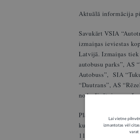
Aktuālā informācija 
Savukārt VSIA “Autotr
izmaiņas ieviestas ko
Latvijā. Izmaiņas ti
autobusu parks”, AS “
Autobuss”, SIA “Tuku
“Dautrans”, AS “Rēze
nodrošinātajos maršru
Plānojot braucienus, 
Lai vietne pilnvē
kustības sarakstu māj
izmantotas vēl citas
varat 
1188 sadaļā
“Satiksm