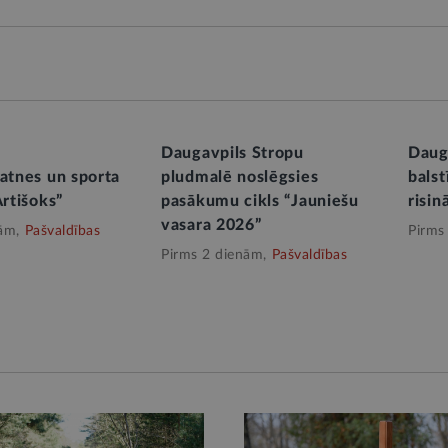
Daugavpils Stropu
Dauga
natnes un sporta
pludmalē noslēgsies
balst
Artišoks”
pasākumu cikls “Jauniešu
risi
vasara 2026”
ām,
Pašvaldības
Pirms
Pirms 2 dienām,
Pašvaldības