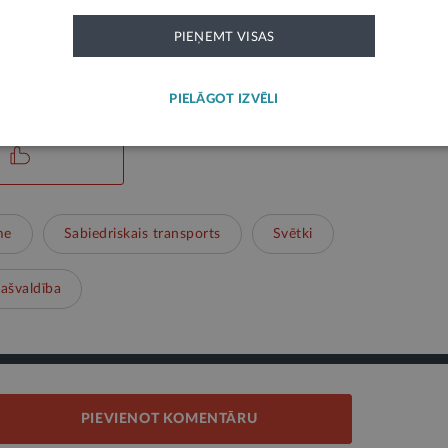
PIEŅEMT VISAS
ks paziņojums un neatspoguļo LV portāla viedokli. Par tās saturu atbild ie
PIELĀGOT IZVĒLI
me
Sabiedriskais transports
Svētki
pašvaldība
PIEVIENOT KOMENTĀRU