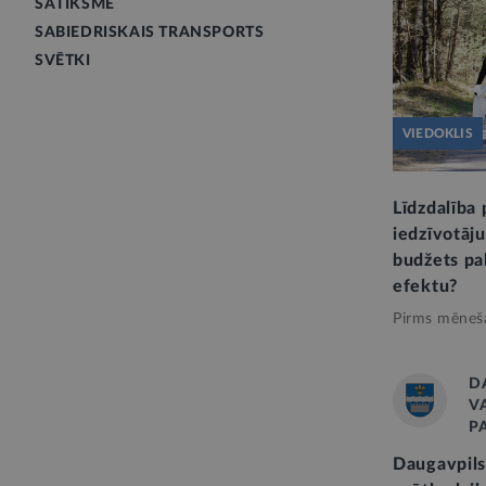
SATIKSME
SABIEDRISKAIS TRANSPORTS
SVĒTKI
VIEDOKLIS
Līdzdalība 
iedzīvotāj
budžets pa
efektu?
Pirms mēneš
D
V
P
Daugavpils